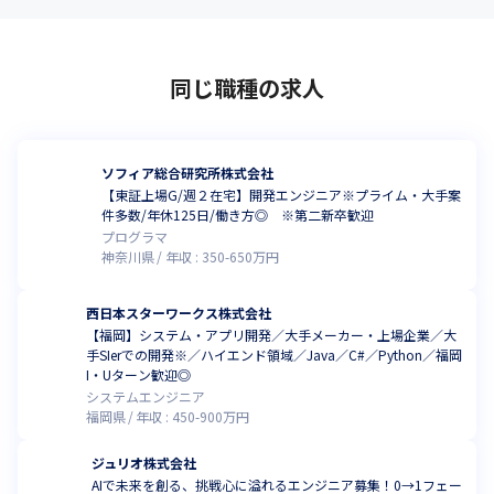
同じ職種の求人
ソフィア総合研究所株式会社
【東証上場G/週２在宅】開発エンジニア※プライム・大手案
件多数/年休125日/働き方◎ ※第二新卒歓迎
プログラマ
神奈川県
年収 :
350
-
650
万円
西日本スターワークス株式会社
【福岡】システム・アプリ開発／大手メーカー・上場企業／大
手SIerでの開発※／ハイエンド領域／Java／C#／Python／福岡
I・Uターン歓迎◎
システムエンジニア
福岡県
年収 :
450
-
900
万円
ジュリオ株式会社
AIで未来を創る、挑戦心に溢れるエンジニア募集！0→1フェー