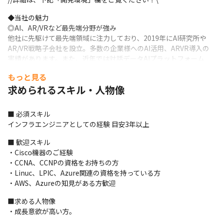
◆当社の魅力

◎AI、AR/VRなど最先端分野が強み

他社に先駆けて最先端領域に注力しており、2019年にAI研究所や
AR/VR戦略子会社を設立。多数の企業様へのAI活用、ARVR導入の
実績があります。また、近年では対話データAIプラットフォーム
を提供する株式会社aileadとの資本業務提携をいたしました。

もっと見る
【社内の取り組み】全社員に有料AIツールの付与／XRアイデアソ
求められるスキル・人物像
ン／先端領域チャレンジ制度…全社員が最先端に携わる機会があ
ります！
■ 必須スキル

◎大手案件多数！さらに受託や自社開発も！

インフラエンジニアとしての経験 目安3年以上
約400社以上の優良企業との取引があり、受託や自社開発にも参画
していただく機会があります。

■ 歓迎スキル

PL・PMニーズも増加中です。
・Cisco機器のご経験

・CCNA、CCNPの資格をお持ちの方

◎徹底した「エンジニアファースト」体制

・Linuc、LPIC、Azure関連の資格を持っている方

当社は『エンジニアの成長が会社の成長につながる』という考え
・AWS、Azureの知見がある方歓迎
のもと、エンジニアのキャリア構築に力を入れています。

元エンジニアの教育フォロー担当者とは定期的にキャリア面談を
■求める人物像

行う他、業務の相談等気軽にできる環境や、資格取得支援制度や
・成長意欲が高い方。

勉強会などスキルアップを支援する制度も充実。