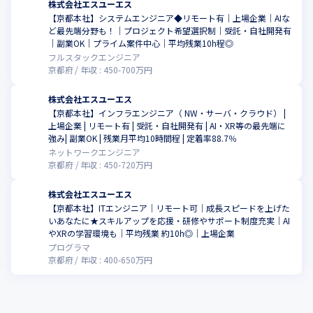
株式会社エスユーエス
【京都本社】システムエンジニア◆リモート有｜上場企業｜AIな
ど最先端分野も！｜プロジェクト希望選択制｜受託・自社開発有
｜副業OK｜プライム案件中心｜平均残業10h程◎
フルスタックエンジニア
京都府
年収 :
450
-
700
万円
株式会社エスユーエス
【京都本社】インフラエンジニア（ NW・サーバ・クラウド） |
上場企業 | リモート有 | 受託・自社開発有 | AI・XR等の最先端に
強み| 副業OK | 残業月平均10時間程 | 定着率88.7％
ネットワークエンジニア
京都府
年収 :
450
-
720
万円
株式会社エスユーエス
【京都本社】ITエンジニア｜リモート可｜成長スピードを上げた
いあなたに★スキルアップを応援・研修やサポート制度充実｜AI
やXRの学習環境も｜平均残業 約10h◎｜上場企業
プログラマ
京都府
年収 :
400
-
650
万円