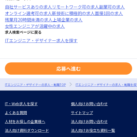
自社サービスあり
の求人
リモートワーク可
の求人
副業可
の求人
オンライン選考可
の求人
新技術に積極的
の求人
面接1回
の求人
残業月20時間未満
の求人
上場企業
の求人
女性エンジニアが活躍中
の求人
求人検索ページに戻る
ITエンジニア・デザイナー求人を探す
応募へ進む
ITエンジニア・デザイナーの求人・転職TOP
ITエンジニア・デザイナーの求人・転職を探
IT・Web求人を探す
個人向けお問い合わせ
よくある質問
サイトマップ
人材をお探しの企業様へ
法人向けお問い合わせ
法人向け資料ダウンロード
法人向けお役立ち資料一覧