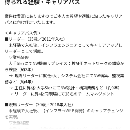
得られる経験・キャリアパス
案件は豊富にありますのでご本人の希望や適性に沿ったキャリア
パスに向け伴走いたします。
＜キャリアパス例＞

■リーダー（35歳／2011年入社）

　未経験で入社後、インフラエンジニアとしてキャリアアップし
リーダーとして活躍。

　▽業務経歴

　大手SIerにてNW機器リプレイス：検証用ネットワークの構築か
ら検証（約2年）

　→::現場リーダーに就任::大手システム会社にてNW構築、監視業
務など（約4年）

　→::主任に昇格::大手SIerにてNW設計・構築業務など（約9年）

　→::リーダーに昇格::同現場にて18名のチームマネジメント
■現場リーダー（30歳／2018年入社）

　未経験で入社後、【インフラ→WEB開発】のキャリアチェンジ
を実現。

　▽業務経歴

　大手メーカーにてWindowsのキッティング、トラブル対応 約1