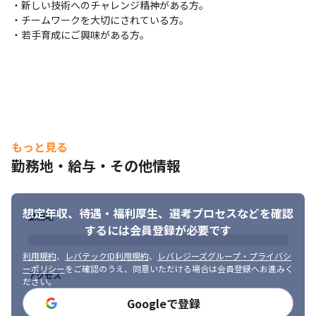
・新しい技術へのチャレンジ精神がある方。

・チームワークを大切にされている方。

◎ ワークライフバランスを保てる環境

・若手育成にご興味がある方。
残業は月平均10H 程度で、リモートができる案件もあります。

また、有給休暇取得率も80 ％超と休みが取りやすい環境も嬉しい
ポイント♪

これにより、4年連続で「健康経営優良法人（大企業法人部門）」
に認定されました。
【業務の変更範囲：会社の定める業務】
もっと見る
勤務地・給与・その他情報
想定年収、待遇・福利厚生、
選考プロセスなどを確認
勤務地
するには会員登録が必要です
利用規約
、
レバテックID利用規約
、
レバレジーズグループ・プライバシ
ーポリシー
をご確認のうえ、同意いただける場合は会員登録へお進みく
アクセス
ださい。
Googleで登録