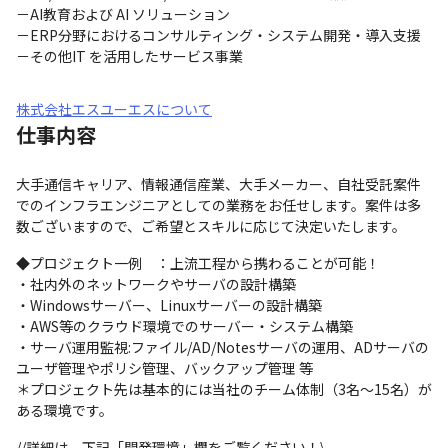
－AI教育および AI ソリューション

－ERP分野におけるコンサルティング・システム開発・導入支援

－その他IT を活用したサービス事業
株式会社エスユーエスについて
仕事内容
大手通信キャリア、情報通信産業、大手メーカー、自社受託案件
でのインフラエンジニアとしての業務をお任せします。案件は多
数ございますので、ご希望とスキルに応じて決定いたします。
◆プロジェクト一例　：上流工程から携わることが可能！

・社内外のネットワークやサーバの設計構築

・Windowsサーバー、Linuxサーバーの設計構築

・AWS等のクラウド環境でのサーバー・システム構築

・サーバ運用監視:ファイル/AD/Notesサーバの運用、ADサーバの
ユーザ管理やポリシ管理、バックアップ管理 等

＊プロジェクト先は基本的には当社のチーム体制（3名～15名）が
ある環境です。
//詳細は、下記「開発環境」欄をご覧ください！\