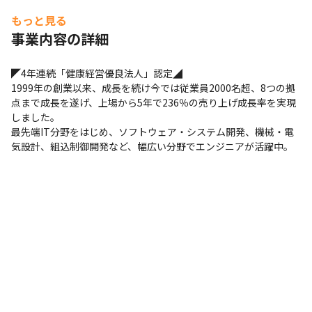
年7か月

もっと見る
　→同メーカーにて業務系システムの改修 約7か月

事業内容の詳細
　→大手システム会社にて業務系システムの開発、改修、保守　
約2年7か月

　→ゲーム会社にてゲームのサーバーサイドプログラム開発 約3
◤4年連続「健康経営優良法人」認定◢

ヶ月

1999年の創業以来、成長を続け今では従業員2000名超、8つの拠
　→::現場リーダーに就任::自社受託チームにてWebシステム開
点まで成長を遂げ、上場から5年で236％の売り上げ成長率を実現
発、改修、保守 約1年10ヶ月
しました。

最先端IT分野をはじめ、ソフトウェア・システム開発、機械・電
気設計、組込制御開発など、幅広い分野でエンジニアが活躍中。