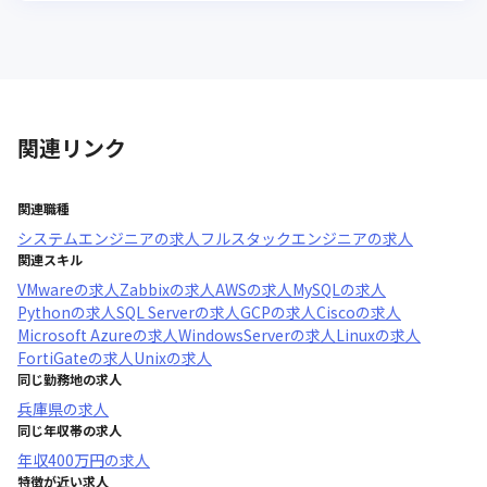
関連リンク
関連職種
システムエンジニア
の求人
フルスタックエンジニア
の求人
関連スキル
VMware
の求人
Zabbix
の求人
AWS
の求人
MySQL
の求人
Python
の求人
SQL Server
の求人
GCP
の求人
Cisco
の求人
Microsoft Azure
の求人
WindowsServer
の求人
Linux
の求人
FortiGate
の求人
Unix
の求人
同じ勤務地の求人
兵庫県
の求人
同じ年収帯の求人
年収
400万円
の求人
特徴が近い求人