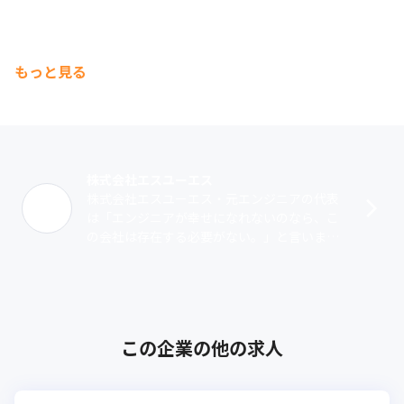
もっと見る
株式会社エスユーエス
株式会社エスユーエス・元エンジニアの代表
は「エンジニアが幸せになれないのなら、こ
の会社は存在する必要がない。」と言いま
す。1999年の創業以来、成長を続け今では従
業員約2,596名、8つの拠点まで成長･･･
この企業の他の求人