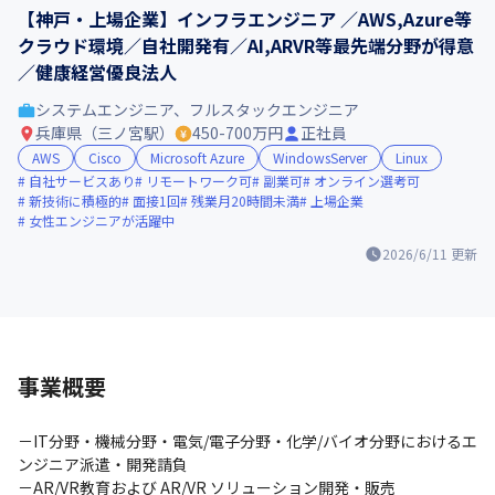
【神戸・上場企業】インフラエンジニア ／AWS,Azure等
クラウド環境／自社開発有／AI,ARVR等最先端分野が得意
／健康経営優良法人
システムエンジニア、フルスタックエンジニア
兵庫県（三ノ宮駅）
450-700万円
正社員
AWS
Cisco
Microsoft Azure
WindowsServer
Linux
自社サービスあり
リモートワーク可
副業可
オンライン選考可
新技術に積極的
面接1回
残業月20時間未満
上場企業
女性エンジニアが活躍中
2026/6/11
更新
事業概要
－IT分野・機械分野・電気/電子分野・化学/バイオ分野におけるエ
ンジニア派遣・開発請負

－AR/VR教育および AR/VR ソリューション開発・販売
