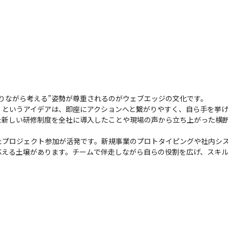
走りながら考える”姿勢が尊重されるのがウェブエッジの文化です。

」というアイデアは、即座にアクションへと繋がりやすく、自ら手を挙
た新しい研修制度を全社に導入したことや現場の声から立ち上がった横
たプロジェクト参加が活発です。新規事業のプロトタイピングや社内シ
応える土壌があります。チームで伴走しながら自らの役割を広げ、スキ