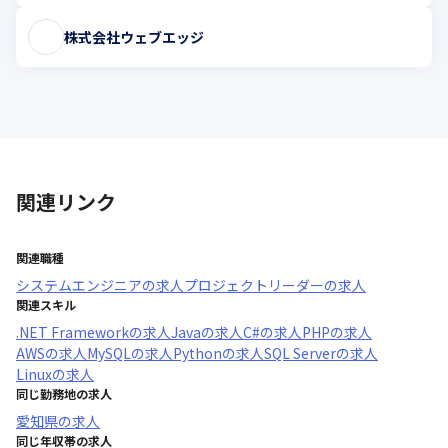
株式会社ウェブエッジ
関連リンク
関連職種
システムエンジニア
の求人
プロジェクトリーダー
の求人
関連スキル
.NET Framework
の求人
Java
の求人
C#
の求人
PHP
の求人
AWS
の求人
MySQL
の求人
Python
の求人
SQL Server
の求人
Linux
の求人
同じ勤務地の求人
愛知県
の求人
同じ年収帯の求人