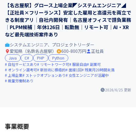
【名古屋駅】グロース上場企業◤システムエンジニア◢
【正社員×フリーランス】安定した雇用と高還元を両立で
きる制度アリ│自社内開発有│名古屋オフィスで請負業務
│PLPM候補│年休126日│転勤無│リモート可│AI・XR
など最先端技術案件あり
システムエンジニア、プロジェクトリーダー
愛知県（名鉄名古屋駅）
600-800万円
正社員
Java
C#
PHP
Python
自社サービスあり
リモートワーク可
服装自由
副業可
オンライン選考可
新技術に積極的
面接1回
残業月20時間未満
上場企業
ストックオプションあり
女性エンジニアが活躍中
裁量労働制あり
2026/6/25
更新
事業概要