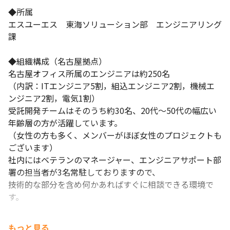
正社員としての安心感を持ちながら、フリーランスのように自身
◆所属

の市場価値を高め、

エスユーエス　東海ソリューション部　エンジニアリング
収入アップを目指せる環境を提供しています。（規定あり）
課

◆組織構成（名古屋拠点）

名古屋オフィス所属のエンジニアは約250名

（内訳：ITエンジニア5割，組込エンジニア2割，機械エ
ンジニア2割，電気1割）

受託開発チームはそのうち約30名、20代～50代の幅広い
年齢層の方が活躍しています。

（女性の方も多く、メンバーがほぼ女性のプロジェクトも
ございます）

社内にはベテランのマネージャー、エンジニアサポート部
署の担当者が3名常駐しておりますので、

技術的な部分を含め何かあればすぐに相談できる環境で
す。

【名古屋拠点、お取引先を一部ご紹介】※敬称略。

もっと見る