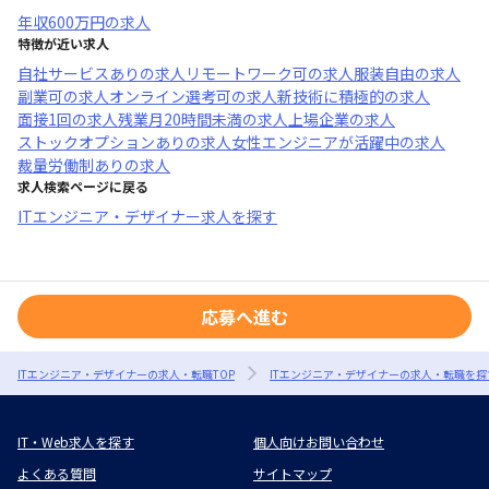
年収
600万円
の求人
特徴が近い求人
自社サービスあり
の求人
リモートワーク可
の求人
服装自由
の求人
副業可
の求人
オンライン選考可
の求人
新技術に積極的
の求人
面接1回
の求人
残業月20時間未満
の求人
上場企業
の求人
ストックオプションあり
の求人
女性エンジニアが活躍中
の求人
裁量労働制あり
の求人
求人検索ページに戻る
ITエンジニア・デザイナー求人を探す
応募へ進む
ITエンジニア・デザイナーの求人・転職TOP
ITエンジニア・デザイナーの求人・転職を探
IT・Web求人を探す
個人向けお問い合わせ
よくある質問
サイトマップ