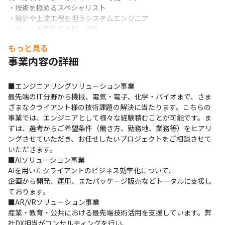
・技術を極めるスペシャリスト

・設計や上流工程を担うシステムエンジニア

・チームを牽引するPL／PM

・新しい技術領域へのチャレンジ
もっと見る
■評価制度

事業内容の詳細
当社では

「能力 × 業績 × 経験」を軸とした評価制度を採用しています。

■エンジニアリングソリューション事業

等級制度（1～9等級）により

最先端のIT分野から機械、電気・電子、化学・バイオまで、さま
求められるスキルや役割が明確になっており、

ざまなクライアント様の技術課題の解決に当たります。こちらの
エンジニアとしての成長ステップが可視化されています。
事業では、エンジニアとして様々な経験積むことが可能です。ま
ずは、選考からご希望条件（働き方、勤務地、業務等）をヒアリ
そのため

ングさせていただき、お任せしたいプロジェクトをご相談させて
自身のスキルレベルや次に目指す役割を

いただきます。

明確にしながらキャリアを築いていくことができます。
■AIソリューション事業

AIを用いたクライアントのビジネス効率化について、

企画から開発、運用、またパッケージ販売などトータルに支援し
ております。

■AR/VRソリューション事業

産業・教育・公共における最先端技術活用を支援しています。弊
社DX担当がコンサルティングを行い、
