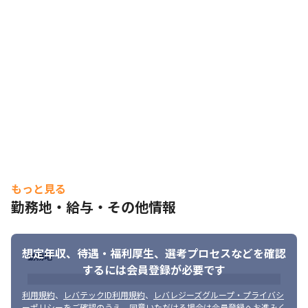
■働く環境

・現在名古屋では約30名程請負メンバーが在籍

・チーム開発：5～10名程度のチーム

・年齢問わず上流工程にも挑戦可能

・リモート勤務相談可

・平均残業時間 月9.5時間

・年休126日（2026年度）

・入社翌日から有給休暇取得可能！

★有給休暇取得率80％超と休みが取りやすい環境
■当社の魅力

・「やりたい」を軸に業務をご相談

エンジニア一人ひとりの希望や将来像を踏まえ、

スキルアップにつながる業務や挑戦したい業務を相談しながら決
もっと見る
定します。
勤務地・給与・その他情報
・スキルアップ支援

「社会人学校」をテーマに研修制度を整備。

想定年収、待遇・福利厚生、
選考プロセスなどを確認
各分野の社内研修を自由に受講できるほか、

勤務地
ベテランエンジニアによる技術勉強会も開催しています。
するには会員登録が必要です
・キャリアサポート体制

利用規約
、
レバテックID利用規約
、
レバレジーズグループ・プライバシ
ーポリシー
をご確認のうえ、同意いただける場合は会員登録へお進みく