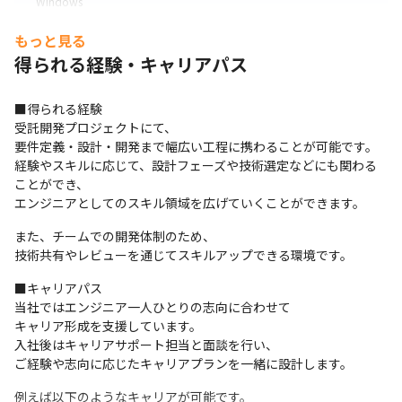
Windows
式会社電算システム／日鉄ソリューションズ中部株式会社
／日鉄テックスエンジ株式会社／日本情報産業株式会社／
もっと見る
株式会社日立システムズ／富士ソフト株式会社／富士通株
得られる経験・キャリアパス
式会社／宝ホールディングス株式会社／株式会社豊田自動
織機／豊田通商システムズ株式会社／株式会社豊電子工業
■得られる経験

／豊和工業株式会社/NTTドコモソリューションズ株式会
受託開発プロジェクトにて、

社
要件定義・設計・開発まで幅広い工程に携わることが可能です。

経験やスキルに応じて、設計フェーズや技術選定などにも関わる
ことができ、

エンジニアとしてのスキル領域を広げていくことができます。
また、チームでの開発体制のため、

技術共有やレビューを通じてスキルアップできる環境です。
■キャリアパス

当社ではエンジニア一人ひとりの志向に合わせて

会社プロモーションPV
キャリア形成を支援しています。

入社後はキャリアサポート担当と面談を行い、

ご経験や志向に応じたキャリアプランを一緒に設計します。
例えば以下のようなキャリアが可能です。
