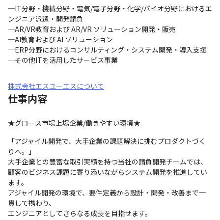
─IT分野・機械分野・電気/電子分野・化学/バイオ分野におけるエ
ンジニア派遣・開発請負

─AR/VR教育および AR/VR ソリューション開発・販売

─AI教育および AI ソリューション

─ERP分野におけるコンサルティング・システム開発・導入支援

─その他ITを活用したサービス事業
株式会社エスユーエスについて
仕事内容
★グロース市場上場企業/働きやすい環境★
「アジャイル開発で、大手企業の課題解決に挑むプロダクトづく
りへ。」

大手企業との豊富な取引実績を持つ当社の請負開発チームでは、

顧客のビジネス課題に寄り添いながらシステム開発を推進してい
ます。

アジャイル開発の環境で、要件定義から設計・開発・改善まで一
貫して携わり、

エンジニアとしてさらなる成長を目指せます。