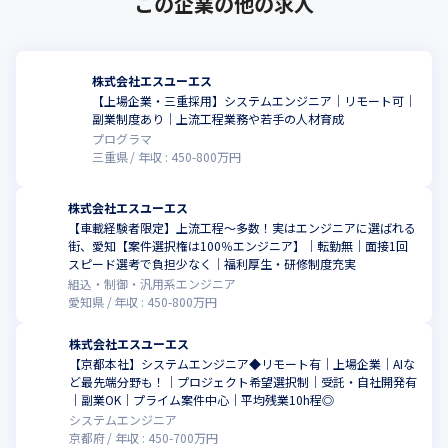
この企業の他の求人
株式会社エスユーエス
【上場企業・三重採用】システムエンジニア│リモート可│
副業制度あり│上流工程業務や若手の人材育成
プログラマ
三重県
年収 :
450
-
800
万円
株式会社エスユーエス
【車載経験者限定】上流工程～多数！実はエンジニアに選ばれる
街、愛知【案件選択権は100％エンジニア】│転勤無│面接1回
スピード選考で負担少なく│福利厚生・研修制度充実
組込・制御・汎用系エンジニア
愛知県
年収 :
450
-
800
万円
株式会社エスユーエス
【京都本社】システムエンジニア◆リモート有｜上場企業｜AIな
ど最先端分野も！｜プロジェクト希望選択制｜受託・自社開発有
｜副業OK｜プライム案件中心｜平均残業10h程◎
システムエンジニア
京都府
年収 :
450
-
700
万円