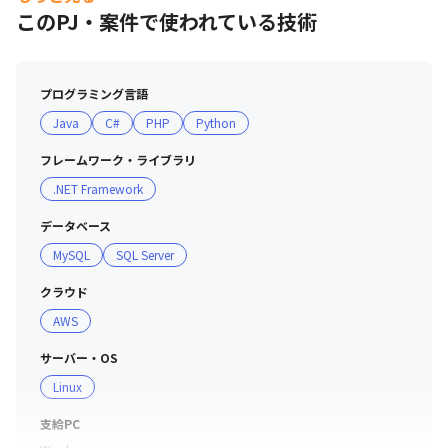
株式会社CTCテクノロジー／株式会社FUJI／NDSインフ
このPJ・案件で使われている技術
ォス株式会社／株式会社NEXCOシステムソリューション
ズ／株式会社NS・コンピュータサービス／株式会社NSD
／NSW株式会社／株式会社SkyDrive／株式会社SOKEN／
プログラミング言語
TIS株式会社／株式会社アイシン／アイシン・ソフトウェ
Java
C#
PHP
Python
ア株式会社／アイホン株式会社／株式会社インテック／オ
ムロン デジタル株式会社／ガイオ・テクノロジー株式会
フレームワーク・ライブラリ
社／キヤノンITソリューションズ株式会社／株式会社サニ
.NET Framework
ー技研／株式会社システムリサーチ／株式会社シバックス
／シューワ株式会社／株式会社セリオ／ソニーグローバル
データベース
マニュファクチャリング＆オペレーションズ株式会社／株
MySQL
SQL Server
式会社ソフトウェアコントロール／株式会社テクノアドバ
ンス／株式会社トヨタシステムズ／トヨタ情報システム愛
クラウド
知株式会社／スパイラルローキャス株式会社／株式会社マ
AWS
ーブル／株式会社マキタ／ムラタシステム株式会社／伊藤
サーバー・OS
忠テクノソリューションズ株式会社／月電ソフトウェア株
Linux
式会社／三菱電機ソフトウエア株式会社／住電通信エンジ
ニアリング株式会社／住友電工情報システム株式会社／川
支給PC
重岐阜エンジニアリング株式会社／村田機械株式会社／株