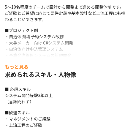
5～10名程度のチームで設計から開発まで進める開発体制です。

ご経験とご希望に応じて要件定義や基本設計など上流工程にも携
わることができます。
■プロジェクト例

・自治体 斎場予約システム改修

・大手メーカー向け C#システム開発

・自治体向け申込管理システム

・予算発注管理システムの新規開発

・大手メーカー向け製品を手掛ける製造企業向け受発注システム

もっと見る
・教育現場向けチャットボットシステム開発

求められるスキル・人物像
・配送ルート最適化システム開発

・宅配ロッカーサイトのシステム開発

・Webコールセンターシステム開発 

■ 必須スキル

・経理システム開発

システム開発経験3年以上

等々…
（言語問わず）
担当プロジェクトはスキルとご希望を元に相談させていただきま
■歓迎スキル

す。

・マネジメントのご経験

（変更の範囲：会社の定める職種）
・上流工程のご経験