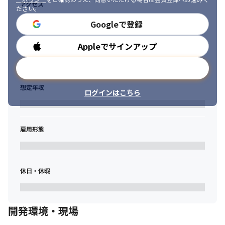
営業担当とキャリアサポーターの2部署体制で

アクセス
ださい。
エンジニアのキャリア形成をサポート。

入社後のキャリアアップを継続的に支援します。
Googleで登録
・多様なプロジェクト

Appleでサインアップ
勤務時間
大手企業を中心とした案件多数。

業界業種様々なプロジェクトに携われます。
メールアドレスで登録
・最先端技術領域へのチャレンジ機会

想定年収
XR・AIをはじめとした先端技術領域において、実践的なプロジェ
ログインはこちら
クトへの参画が可能です。

さらに、AI人材育成にも注力しており、全社員に対してGemini 
Proアカウントを付与し、

雇用形態
日常業務から最新AIを活用できる環境を整えています。
・キャリアの可能性

年齢や性別に関係なく活躍できる環境で

休日・休暇
20代でリーダーとして活躍する社員も在籍しています。
・高い技術力を、正当に評価・還元する「フリーランスバリュー
制度」

開発環境・現場
専門性や実績を持つエンジニアを対象に、担当案件で生み出した
価値や成果を報酬へ反映する制度です。
