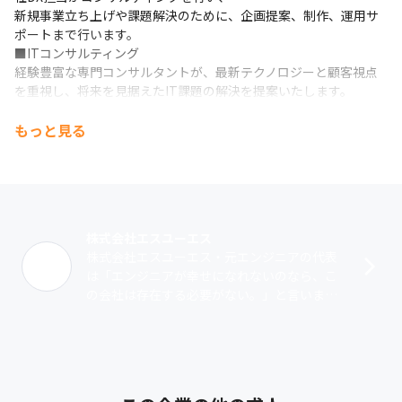
新規事業立ち上げや課題解決のために、企画提案、制作、運用サ
ポートまで行います。

■ITコンサルティング

経験豊富な専門コンサルタントが、最新テクノロジーと顧客視点
を重視し、将来を見据えたIT課題の解決を提案いたします。
もっと見る
株式会社エスユーエス
株式会社エスユーエス・元エンジニアの代表
は「エンジニアが幸せになれないのなら、こ
の会社は存在する必要がない。」と言いま
す。1999年の創業以来、成長を続け今では従
業員約2,596名、8つの拠点まで成長･･･