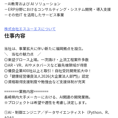
－AI教育および AI ソリューション

－ERP分野におけるコンサルティング・システム開発・導入支援

－その他IT を活用したサービス事業
株式会社エスユーエスについて
仕事内容
当社は、事業拡大に伴い新たに福岡拠点を設立。

＼　当社の魅力点　／

◎東証グロース上場。一次請け・上流工程案件多数

◎AR・VR、AIやメタバースなど最先端領域が得意

◎優良企業400社以上と取引！自社受託開発拡大中！

◎「健康経営優良法人2026(大企業法人部門)」認定

◎資格取得支援制度や勉強会など支援体制が充実
=======業務内容=======

長崎県内大手メーカーにおける、AI関連の開発業務。

※プロジェクトは希望や適性を考慮し決定します。
①AI・制御エンジニア／データサイエンティスト（Python、R、
AOAI）
