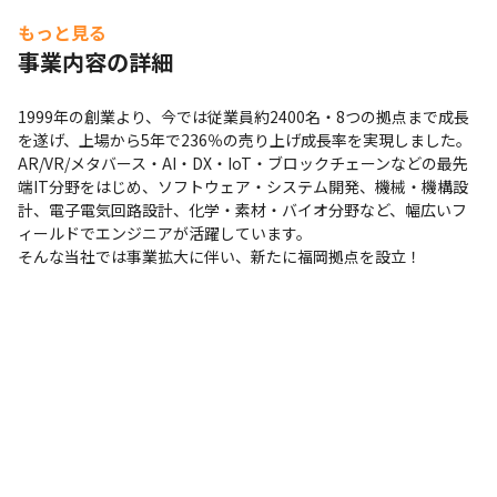
　→同メーカーにて業務系システムの改修 約7か月

もっと見る
　→大手システム会社にて業務系システムの開発、改修、保守　
事業内容の詳細
約2年7か月

　→ゲーム会社にてゲームのサーバーサイドプログラム開発 約3
ヶ月

1999年の創業より、今では従業員約2400名・8つの拠点まで成長
　→自社受託チームにててWebシステム開発、改修、保守 約1年
を遂げ、上場から5年で236％の売り上げ成長率を実現しました。

10ヶ月
AR/VR/メタバース・AI・DX・IoT・ブロックチェーンなどの最先
端IT分野をはじめ、ソフトウェア・システム開発、機械・機構設
計、電子電気回路設計、化学・素材・バイオ分野など、幅広いフ
ィールドでエンジニアが活躍しています。

そんな当社では事業拡大に伴い、新たに福岡拠点を設立！