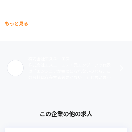
もっと見る
株式会社エスユーエス
株式会社エスユーエス・元エンジニアの代表
は「エンジニアが幸せになれないのなら、こ
の会社は存在する必要がない。」と言いま
す。1999年の創業以来、成長を続け今では従
業員約2,596名、8つの拠点まで成長･･･
この企業の他の求人