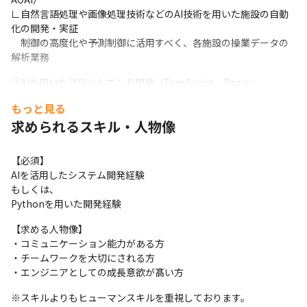
∟自然言語処理や画像処理技術などのAI技術を用いた施設の自動
化の開発・実証

　制御の高度化や予測制御に活用すべく、各施設の操業データの
解析業務
②AIを用いたフロントエンド開発（TypeScript、React、
Python）

もっと見る
∟ChatGPTやClaudeを活用した製造業向けのAIシステムの画面開
求められるスキル・人物像
発
=====福岡拠点の魅力=====

【必須】

◎コアメンバーとして参画できる

AIを活用したシステム開発経験

　…まだ小規模だからこそ組織・文化づくりに直接携われます。

もしくは、

◎拠点の成長＝自身の成長を実感できる

Pythonを用いた開発経験
　…自身のポジションが確立しやすく、早期からリーダー就任も
可能です。

【求める人物像】

◎社員同士の距離の近さ

・コミュニケーション能力がある方

　…意見を出しやすく、また成果がダイレクトに評価されやすい
・チームワークを大切にされる方

環境です。
・エンジニアとしての成長意欲が髙い方
=======当社の特徴=======

※スキルよりもヒューマンスキルを重視しております。
◎AR/VR、メタバース、AIなど最先端分野が強み
