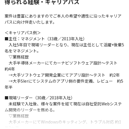
得られる経験・キャリアパス
案件は豊富にありますのでご本人の希望や適性に沿ったキャリア
パスに向け伴走いたします。
＜キャリアパス例＞

■主任：マネジメント（33歳／2013年入社）

　入社5年目で現場リーダーとなり、現在は主任として活躍+後輩5
名をマネジメント。

　▽業務経歴

　大手半導体メーカーにてカーナビソフトウェア設計～テスト　
約4年

　→大手ソフトウェア開発企業にてアプリ設計～テスト　約2年

　→大手SIerにてシステムのアプリ側の要件定義、レビュー　約5
年半
■現場リーダー（30歳／2018年入社）

　未経験で入社後、様々な案件を経て現在は自社受託Webシステ
ム開発のリーダーを務める。

　▽業務経歴

　大手メーカーにてWindowsのキッティング、トラブル対応 約1
年7か月
