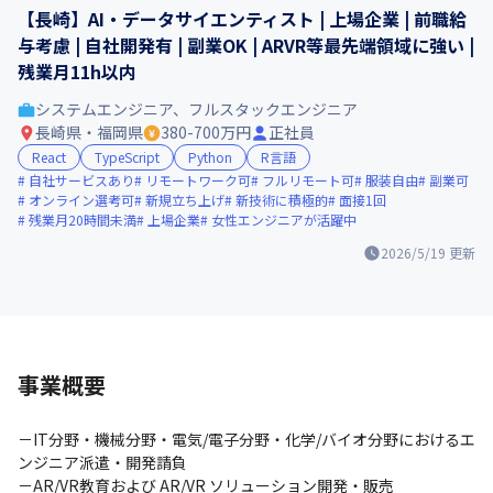
【長崎】AI・データサイエンティスト | 上場企業 | 前職給
与考慮 | 自社開発有 | 副業OK | ARVR等最先端領域に強い |
残業月11h以内
システムエンジニア、フルスタックエンジニア
長崎県・福岡県
380-700万円
正社員
React
TypeScript
Python
R言語
自社サービスあり
リモートワーク可
フルリモート可
服装自由
副業可
オンライン選考可
新規立ち上げ
新技術に積極的
面接1回
残業月20時間未満
上場企業
女性エンジニアが活躍中
2026/5/19
更新
事業概要
－IT分野・機械分野・電気/電子分野・化学/バイオ分野におけるエ
ンジニア派遣・開発請負

－AR/VR教育および AR/VR ソリューション開発・販売
