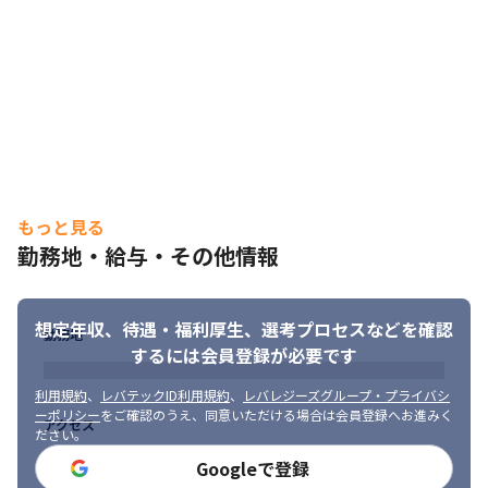
最先端領域に注力しており、2019年にはAR/VR戦略子会社やAI研
究所を設立。

さらに、他社に先駆けてメタバース構築にも着手し、訓練・研修
へのAR/VR導入、製造現場でのAIの活用、不動産業界向けのVRモ
デルルーム開発等、企業課題を最先端技術で解決しています。
◎エンジニアファーストの環境

当社は『エンジニアの成長が会社の成長につながる』という考え
のもと、エンジニアのキャリアを第一としています。

元エンジニアの教育フォロー担当者とは定期的にキャリア面談を
もっと見る
行う他、業務の相談等気軽にできる環境や、資格取得支援制度や
勤務地・給与・その他情報
勉強会などスキルアップを支援する制度も充実。
◎ ワークライフバランスを保てる環境

想定年収、待遇・福利厚生、
選考プロセスなどを確認
残業は月平均10H 程度で、リモートができる案件もあります。

勤務地
また、有給休暇取得率も80 ％超と休みが取りやすい環境も嬉しい
するには会員登録が必要です
ポイント♪

利用規約
、
レバテックID利用規約
、
レバレジーズグループ・プライバシ
これにより、4年連続で「健康経営優良法人 2026（大企業法人部
ーポリシー
をご確認のうえ、同意いただける場合は会員登録へお進みく
門）」に認定されました。
アクセス
ださい。
【業務の変更範囲：会社の定める業務】
Googleで登録