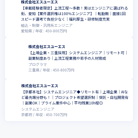
株式会社エスユーエス
【車載経験者限定】上流工程～多数！実はエンジニアに選ばれる
街、愛知【案件選択権は100％エンジニア】│転勤無│面接1回
スピード選考で負担少なく│福利厚生・研修制度充実
組込・制御・汎用系エンジニア
愛知県
年収 :
450
-
800
万円
株式会社エスユーエス
【上場企業・三重採用】システムエンジニア│リモート可│
副業制度あり│上流工程業務や若手の人材育成
プログラマ
三重県
年収 :
450
-
800
万円
株式会社エスユーエス
【京都本社】システムエンジニア◆リモート有｜上場企業｜AIな
ど最先端分野も！｜プロジェクト希望選択制｜受託・自社開発有
｜副業OK｜プライム案件中心｜平均残業10h程◎
システムエンジニア
京都府
年収 :
450
-
700
万円