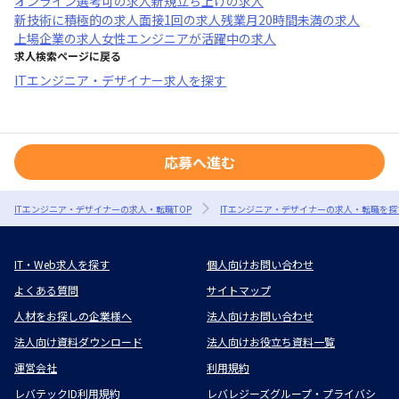
オンライン選考可
の求人
新規立ち上げ
の求人
新技術に積極的
の求人
面接1回
の求人
残業月20時間未満
の求人
上場企業
の求人
女性エンジニアが活躍中
の求人
求人検索ページに戻る
ITエンジニア・デザイナー求人を探す
応募へ進む
ITエンジニア・デザイナーの求人・転職TOP
ITエンジニア・デザイナーの求人・転職を探
IT・Web求人を探す
個人向けお問い合わせ
よくある質問
サイトマップ
人材をお探しの企業様へ
法人向けお問い合わせ
法人向け資料ダウンロード
法人向けお役立ち資料一覧
運営会社
利用規約
レバテックID利用規約
レバレジーズグループ・プライバシ