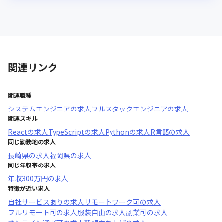
関連リンク
関連職種
システムエンジニア
の求人
フルスタックエンジニア
の求人
関連スキル
React
の求人
TypeScript
の求人
Python
の求人
R言語
の求人
同じ勤務地の求人
長崎県
の求人
福岡県
の求人
同じ年収帯の求人
年収
300万円
の求人
特徴が近い求人
自社サービスあり
の求人
リモートワーク可
の求人
フルリモート可
の求人
服装自由
の求人
副業可
の求人