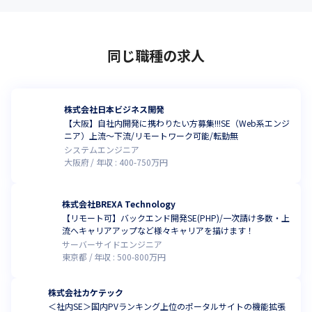
同じ職種の求人
株式会社日本ビジネス開発
【大阪】自社内開発に携わりたい方募集!!!SE（Web系エンジ
ニア）上流～下流/リモートワーク可能/転勤無
システムエンジニア
大阪府
年収 :
400
-
750
万円
株式会社BREXA Technology
【リモート可】バックエンド開発SE(PHP)/一次請け多数・上
流へキャリアアップなど様々キャリアを描けます！
サーバーサイドエンジニア
東京都
年収 :
500
-
800
万円
株式会社カケテック
＜社内SE＞国内PVランキング上位のポータルサイトの機能拡張