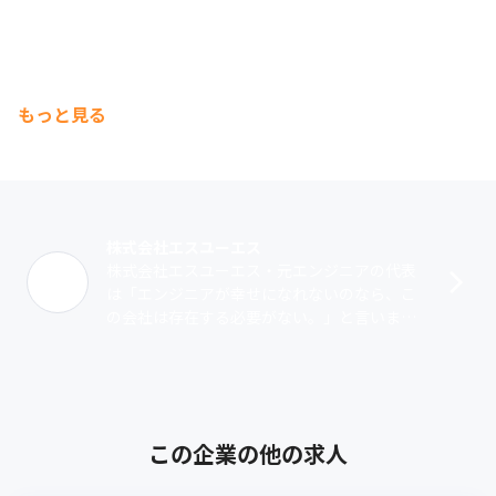
もっと見る
株式会社エスユーエス
株式会社エスユーエス・元エンジニアの代表
は「エンジニアが幸せになれないのなら、こ
の会社は存在する必要がない。」と言いま
す。1999年の創業以来、成長を続け今では従
業員約2,596名、8つの拠点まで成長･･･
この企業の他の求人