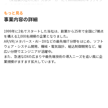
グ、トラブル対応 約1年半

　→同メーカーにて業務系システムの改修 約7か月

もっと見る
　→大手システム会社にて業務系システムの開発、改修、保守　
事業内容の詳細
約2年7か月

　→自社受託チームにてWebシステム開発、改修、保守 約3年
1999年に2名でスタートした当社は、創業から25年で全国に7拠点
を構える2,000名規模の企業となりました。

AR/VR/メタバース・AI・DXなどの最先端IT分野をはじめ、ソフト
ウェア・システム開発、機械・電気設計、組込制御開発など、幅
広い分野でエンジニアが活躍中。

また、急速なDXの広まりや最先端技術の導入ニーズを追い風に企
業規模がますます拡大しています。