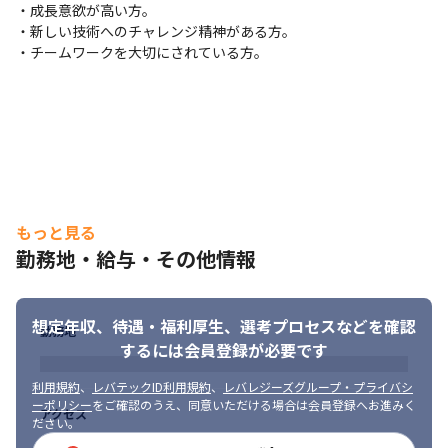
ズ　等

・成長意欲が高い方。

・・・・・・・・・・・・・・・・
・新しい技術へのチャレンジ精神がある方。

・チームワークを大切にされている方。
◎エンジニアファーストの環境

当社は『エンジニアの成長が会社の成長につながる』という考え
のもと、エンジニアの成長を第一に考えております。

元エンジニアの教育フォロー担当者とは定期的にキャリア面談を
行う他、業務の相談等気軽にできる環境や、資格取得支援制度や
勉強会などスキルアップを支援する制度も充実。
◎ ライフワークバランスを保てる環境

残業は月平均10H 程度で、リモートができる案件もあります。

もっと見る
また、有給休暇取得率も80 ％超と休みが取りやすい環境も嬉しい
勤務地・給与・その他情報
ポイント♪

これにより、3年連続で「健康経営優良法人 2025（大企業法人部
門）」に認定されました。
想定年収、待遇・福利厚生、
選考プロセスなどを確認
勤務地
【業務の変更範囲：会社の定める業務】
するには会員登録が必要です
利用規約
、
レバテックID利用規約
、
レバレジーズグループ・プライバシ
ーポリシー
をご確認のうえ、同意いただける場合は会員登録へお進みく
アクセス
ださい。