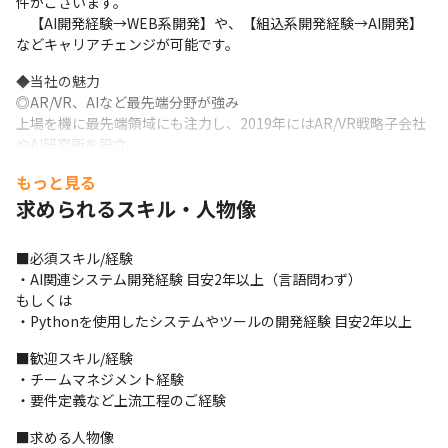
件がございます。

　【AI開発経験→WEB系開発】や、【組込系開発経験→AI開発】
などキャリアチェンジが可能です。
◆当社の魅力

◎AR/VR、AIなど最先端分野が強み

上場を機に最先端領域にも注力し、2019年にはAR/VR戦略子会社
やAI研究所を設立。

さらに、他社に先駆けてメタバース構築にも着手し、訓練・研修
もっと見る
へのAR/VR導入、製造現場でのAIの活用、不動産業界向けのVRモ
求められるスキル・人物像
デルルーム開発等、企業課題を最先端技術で解決しています。
◎大手案件多数！さらに受託や自社開発も！

■必須スキル/経験

約400社以上優良企業とのお取引により多数の案件があるため、希
・AI関連システム開発経験 目安2年以上（言語問わず）

望や適性に合った業務に参画いただけます。

もしくは

また自社受託開発チームを拡大中のため、PL・PMニーズも高まっ
・Pythonを使用したシステムやツールの開発経験 目安2年以上
ています。
■歓迎スキル/経験

・・・お取引先を一部ご紹介・・・

・チームマネジメント経験

パナソニック、クボタ、三菱電機、キーエンス、ダイハツ工業、
・要件定義など上流工程のご経験
カナデビア、Sky、富⼠通、富士ソフト、⽇⽴システムズ、三菱重
⼯業、川崎重⼯業、⽇⼯、SCSK、オプテージ、アルファシステム
■求める人物像
