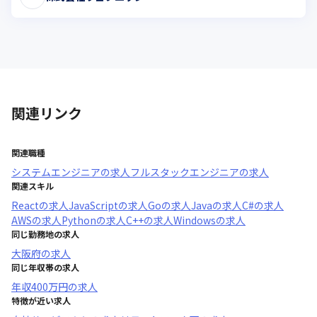
関連リンク
関連職種
システムエンジニア
の求人
フルスタックエンジニア
の求人
関連スキル
React
の求人
JavaScript
の求人
Go
の求人
Java
の求人
C#
の求人
AWS
の求人
Python
の求人
C++
の求人
Windows
の求人
同じ勤務地の求人
大阪府
の求人
同じ年収帯の求人
年収
400万円
の求人
特徴が近い求人