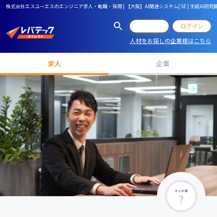
株式会社エスユーエスのエンジニア求人・転職・採用 | 【大阪】AI関連システム| SE | 生成AI研究開発など
会員登録
ログイン
人材をお探しの企業様はこちら
求人
企業
マッチ率