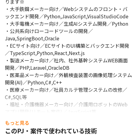
ります※

・大手鉄鋼メーカー向け／Webシステムのフロント・バ
ックエンド開発／Python,JavaScript,VisualStudioCode

・大手電機メーカー向け／生成AIシステム開発／Python

・公共系向けローコードツールの開発／
Java,SpringBoot,Oracle

・ECサイト向け／ECサイトのUI構築とバックエンド開発
／TypeScript,Python,React,Next.js

・製造メーカー向け／社内、社外基幹システムWEB画面
開発／PHP,Laravel,OracleDB

・医薬品メーカー向け／外観検査装置の画像処理システム
開発(AI)／Python,C#,C++

・医療メーカー向け／社員カルテ管理システムの改修／
C#,SQL等

・福祉・介護機器メーカー向け／介護用ロボットのWeb
アプリ開発(リモート案件)／JavaScript等

・道路管理業向け／高速道路の維持管理業務で利用するシ
もっと見る
ステムの機能改修／C#,SQL等
このPJ・案件で使われている技術