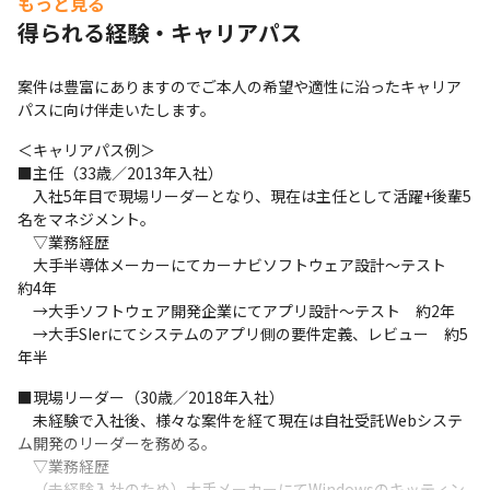
もっと見る
得られる経験・キャリアパス
案件は豊富にありますのでご本人の希望や適性に沿ったキャリア
パスに向け伴走いたします。
＜キャリアパス例＞

■主任（33歳／2013年入社）

　入社5年目で現場リーダーとなり、現在は主任として活躍+後輩5
名をマネジメント。

　▽業務経歴

　大手半導体メーカーにてカーナビソフトウェア設計～テスト　
約4年

　→大手ソフトウェア開発企業にてアプリ設計～テスト　約2年

　→大手SIerにてシステムのアプリ側の要件定義、レビュー　約5
年半
■現場リーダー（30歳／2018年入社）

　未経験で入社後、様々な案件を経て現在は自社受託Webシステ
ム開発のリーダーを務める。

　▽業務経歴

　（未経験入社のため）大手メーカーにてWindowsのキッティン