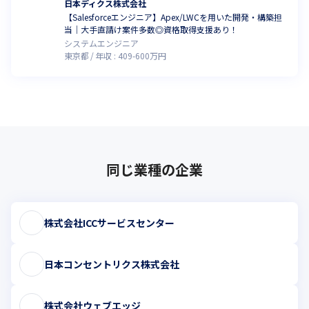
日本ディクス株式会社
【Salesforceエンジニア】Apex/LWCを用いた開発・構築担
当｜大手直請け案件多数◎資格取得支援あり！
システムエンジニア
東京都
年収 :
409
-
600
万円
同じ業種の企業
株式会社ICCサービスセンター
日本コンセントリクス株式会社
株式会社ウェブエッジ