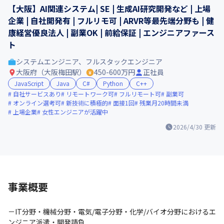
【大阪】AI関連システム| SE | 生成AI研究開発など | 上場
企業 | 自社開発有 | フルリモ可 | ARVR等最先端分野も | 健
康経営優良法人 | 副業OK | 前給保証 | エンジニアファース
ト
システムエンジニア、フルスタックエンジニア
大阪府（大阪梅田駅）
450-600万円
正社員
JavaScript
Java
C#
Python
C++
自社サービスあり
リモートワーク可
フルリモート可
副業可
オンライン選考可
新技術に積極的
面接1回
残業月20時間未満
上場企業
女性エンジニアが活躍中
2026/4/30
更新
事業概要
－IT分野・機械分野・電気/電子分野・化学/バイオ分野におけるエ
ンジニア派遣・開発請負
