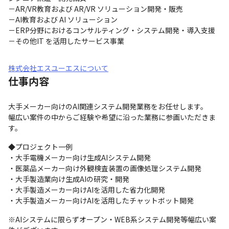
－AR/VR教育および AR/VR ソリューション開発・販売

－AI教育および AI ソリューション

－ERP分野におけるコンサルティング・システム開発・導入支援

－その他IT を活用したサービス事業
株式会社エスユーエスについて
仕事内容
大手メーカー向けのAI関連システム開発業務をお任せします。

幅広い案件の中からご経験や希望に沿った業務に参画いただきま
す。
◆プロジェクト一例　

・大手電機メーカー向け生成AIシステム開発

・医薬品メーカー向け外観検査装置の画像処理システム開発

・大手製造業向け生成AIの研究・開発

・大手製造メーカー向けAIを活用した省力化開発

・大手製造メーカー向けAIを活用したチャットボット開発
※AIシステムに限らずオープン・WEB系システム開発等幅広い案