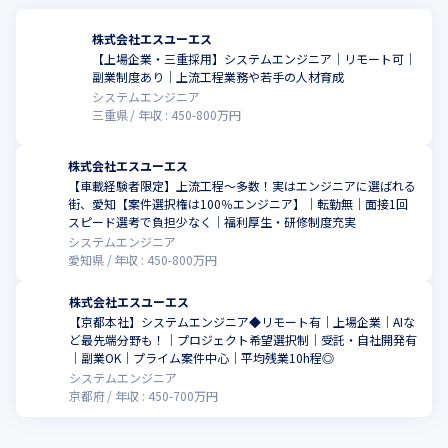
株式会社エスユーエス
【上場企業・三重採用】システムエンジニア│リモート可│
副業制度あり│上流工程業務や若手の人材育成
システムエンジニア
三重県
年収 :
450
-
800
万円
株式会社エスユーエス
【車載経験者限定】上流工程～多数！実はエンジニアに選ばれる
街、愛知【案件選択権は100％エンジニア】│転勤無│面接1回
スピード選考で負担少なく│福利厚生・研修制度充実
システムエンジニア
愛知県
年収 :
450
-
800
万円
株式会社エスユーエス
【京都本社】システムエンジニア◆リモート有｜上場企業｜AIな
ど最先端分野も！｜プロジェクト希望選択制｜受託・自社開発有
｜副業OK｜プライム案件中心｜平均残業10h程◎
システムエンジニア
京都府
年収 :
450
-
700
万円