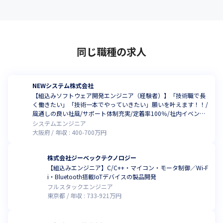
同じ職種の求人
NEWシステム株式会社
【組込みソフトウェア開発エンジニア（経験者）】「技術職で長
く働きたい」「技術一本でやっていきたい」願いを叶えます！！/
風通しの良い社風/サポート体制充実/定着率100％/社内イベント
充実
システムエンジニア
大阪府
年収 :
400
-
700
万円
株式会社ジーベックテクノロジー
【組込みエンジニア】C/C++・マイコン・モータ制御／Wi-F
i・Bluetooth搭載IoTデバイスの製品開発
フルスタックエンジニア
東京都
年収 :
733
-
921
万円