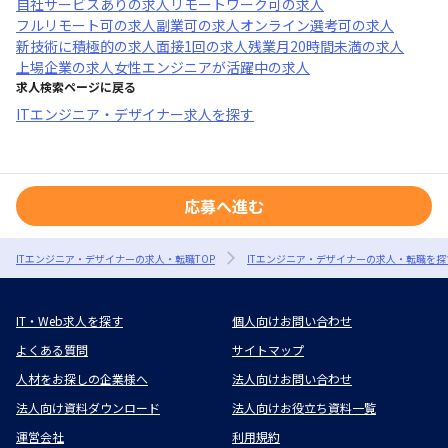
自社サービスあり
の求人
リモートワーク可
の求人
フルリモート可
の求人
副業可
の求人
オンライン選考可
の求人
新技術に積極的
の求人
面接1回
の求人
残業月20時間未満
の求人
上場企業
の求人
女性エンジニアが活躍中
の求人
求人検索ページに戻る
ITエンジニア・デザイナー求人を探す
応募へ進む
ITエンジニア・デザイナーの求人・転職TOP
ITエンジニア・デザイナーの求人・転職を探
IT・Web求人を探す
個人向けお問い合わせ
よくある質問
サイトマップ
人材をお探しの企業様へ
法人向けお問い合わせ
法人向け資料ダウンロード
法人向けお役立ち資料一覧
運営会社
利用規約