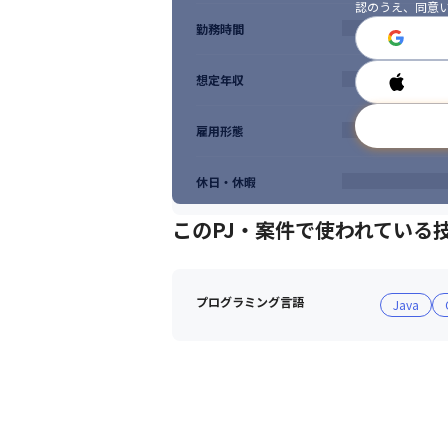
認のうえ、同意
■PM/PL研修

勤務時間
■課題別テクニカル研修

■トレンド技術研修

■e-Learning
想定年収
雇用形態
休日・休暇
このPJ・案件で使われている
プログラミング言語
Java