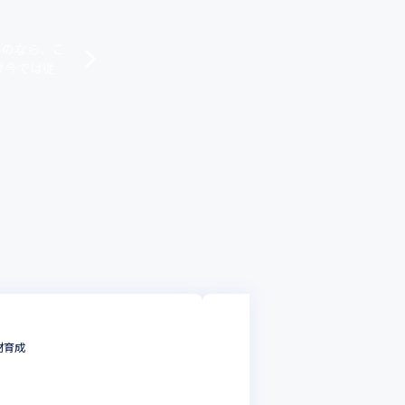
いのなら、こ
け今では従
株式会社エスユーエス
【京都本社】インフラエン
材育成
業月平均10時間程 | 定
インフラエンジニア
京都府
年収 :
450
-
72