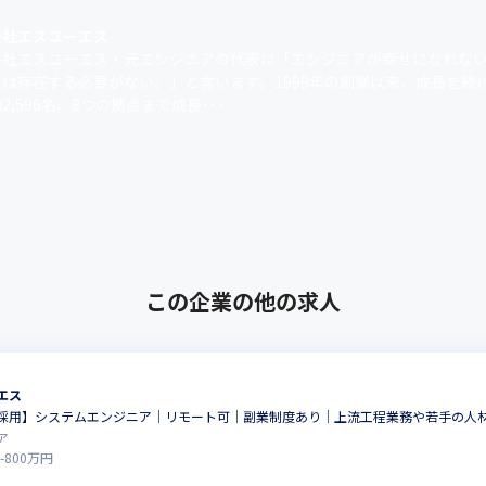
会社エスユーエス
会社エスユーエス・元エンジニアの代表は「エンジニアが幸せになれな
社は存在する必要がない。」と言います。1999年の創業以来、成長を続
2,596名、8つの拠点まで成長･･･
この企業の他の求人
エス
採用】システムエンジニア│リモート可│副業制度あり│上流工程業務や若手の人
ア
-
800
万円