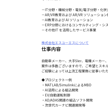
－IT分野・機械分野・電気/電子分野・化学
－AR/VR教育および AR/VR ソリューション
－AI教育および AI ソリューション

－ERP分野におけるコンサルティング・シス
－その他IT を活用したサービス事業
株式会社エスユーエスについて
仕事内容
自動車メーカー、大手SIer、電機メーカー
案件は多数ございますので、ご希望とスキル
ご経験によっては上流工程業務に従事いた
◆プロジェクト一例

・MATLAB/SimulinkによるMBD

・AI活用による組込開発

・EV/自動運転制御

・AD/ADAS関連の組込ソフト開発

・次世代カーナビ関連開発等
