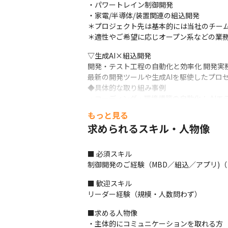
・パワートレイン制御開発

・家電/半導体/装置関連の組込開発

＊プロジェクト先は基本的には当社のチーム
＊適性やご希望に応じオープン系などの業
▽生成AI×組込開発

開発・テスト工程の自動化と効率化 開発実務
最新の開発ツールや生成AIを駆使したプロ
◆具体的な取り組み事例

・コーディング・環境構築の自動化： AIエ
数を約70%削減した実績あり。

もっと見る
・テスト仕様書の自動生成： 基本設計書や
求められるスキル・人物像
・データシート解析の効率化： 膨大なマイ
▽当社の魅力

■ 必須スキル

◆受託開発・自社開発プロジェクト増加中

制御開発のご経験（MBD／組込／アプリ)（
　現在、受託開発・自社開発を強化しており、
「受託開発事業部」の創生を目指している
■ 歓迎スキル

リーダー経験（規模・人数問わず）
◆キャリアについて

「最新技術に関わりたい」「マネジメント
■求める人物像

りのなかった分野へのチャレンジも大歓迎
・主体的にコミュニケーションを取れる方
