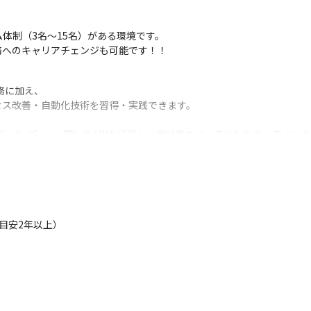
体制（3名～15名）がある環境です。

務へのキャリアチェンジも可能です！！
に加え、

セス改善・自動化技術を習得・実践できます。

ディタ（Cursor等）やAPIを活用し、設計書をベースにしたコーディ
試験書をAIに読み込ませ、テストパターンやテストコードを自動生成す
コンデータシートから必要なレジスタ設定情報をAIが抽出・整理し、仕
目安2年以上）
PL・PMニーズも増えてきております。

ため、経験次第で、早期からリーダーやマネジメントを担うポジション
にチャレンジしたい」「独立を果たしたい」など、あなたの希望に応じ
。管理職、テックリードエンジニア、フリーランス・・・あらゆる選択