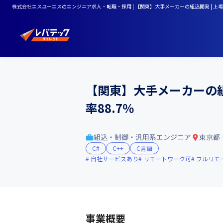
株式会社エスユーエスのエンジニア求人・転職・採用 | 【関東】大手メーカーの組込開発 | 上場企業 | 
【関東】大手メーカーの組込開
率88.7％
組込・制御・汎用系エンジニア
東京都
C#
C++
C言語
自社サービスあり
リモートワーク可
フルリモ
事業概要