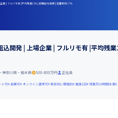
フルリモ有 |平均残業13h | 前職給与保障 | 定着率88.7％
発 | 上場企業 | フルリモ有 |平均残業13
・神奈川県・栃木県
500-800万円
正社員
ート可
副業可
オンライン選考可
新技術に積極的
面接1回
残業月20時間未満