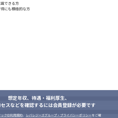
識できる方

習得にも積極的な方
スだけを考え、実現させる事を目的とした専門の部署を構えております
ェクトの状況や技術力を把握する事を目的とした定期面談の実施、目標
のスキルアップを全力でサポートさせて頂きます。

スに対する課題等、ざっくばらんに話を聞ける体制が整っています。
エンティスト)

開発エンジニア

ー

ン開発エンジニア
術領域の開発に、

ます。

取り組める環境や文化があることが、

想定年収、待遇・福利厚生、
ロセスなどを確認するには会員登録が必要です
ンジニア自身が企画し、講師を務める「勉強会」の推進も行っています
ックID利用規約
、
レバレジーズグループ・プライバシーポリシー
をご確