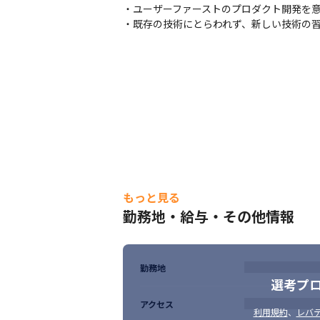
・ユーザーファーストのプロダクト開発を意
◆キャリアパスの実現

・既存の技術にとらわれず、新しい技術の
弊社は、エンジニアの皆さんのキャリアパ
必要な研修の検討から実施、現在のプロジ
るフォロー制度など、様々な形でエンジニア
その他にも現場で起こる悩みやキャリアパ
【キャリアパス実現例】

・システム開発からVR開発エンジニア

・システム開発からAIエンジニア(データサイ
・機械設計エンジニアからアプリケーション
・オペレーターからプロジェクトマネージャ
・未経験(異業種)からWEBアプリケーショ
もっと見る
◆最先端領域が強み

勤務地・給与・その他情報
近年、急速に発展しているAR/VR・AIの技
当社はいち早く着手し、事業化に成功してい
最先端技術を活用した新たなビジネス創出に
当社の大きな強みです。
勤務地
選考プ
◆研修制度・勉強会

アクセス
会社主導のスキルアップ研修に加えて、エ
利用規約
、
レバテ