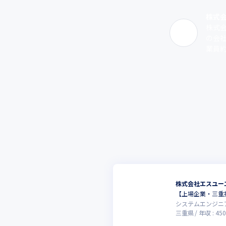
株式
株式
の会
業員約
株式会社エスユー
【上場企業・三重
システムエンジニ
三重県
年収 :
450