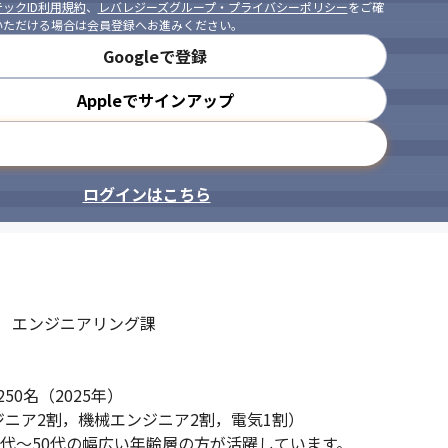
ックID利用規約
、
レバレジーズグループ・プライバシーポリシー
をご確
いただける場合は会員登録へお進みください。
Googleで登録
Appleでサインアップ
メールアドレスで登録
ログインはこちら
　エンジニアリング課

名（2025年）

ニア2割，機械エンジニア2割，電気1割）

0代～50代の幅広い年齢層の方が活躍しています。
