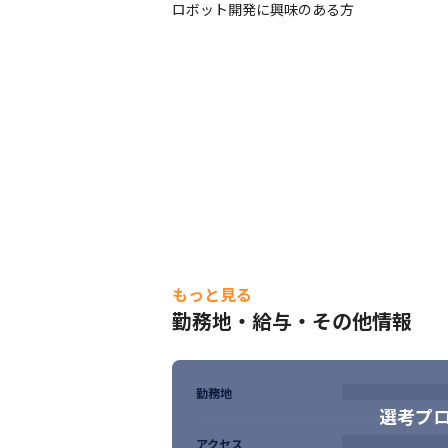
◎定着率85.96％

ロボット開発に興味のある方
◎残業月平均9.5時間

◎有給休暇取得率81.03％

◎3年連続健康経営優良法人2025（大企業法
◎年齢性別問わず20代でリーダーになる方も
◎営業とキャリアサポーターの２部署で貴方
◎最先端技術へ挑戦できる「AI/VR」

◎配属先を選択できる「エンジニアファース
◎待機中でも100％補償

◎在宅勤務手当有

◎男女共に育児休暇の取得実績あり

◎扶養家族の健康診断費用負担

◎福利厚生充実
もっと見る
勤務地・給与・その他情報
勤務地
選考プ
アクセス