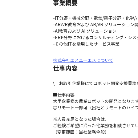
事業概要
-IT分野・機械分野・電気/電子分野・化学
-AR/VR教育および AR/VR ソリューション
-AI教育および AI ソリューション

-ERP分野におけるコンサルティング・シス
-その他ITを活用したサービス事業
株式会社エスユーエスについて
仕事内容
\　お取引企業様にてロボット開発支援業務
■仕事内容

大手企業様の農業ロボットの開発となります
◎リモート一部可（出社とリモートのハイ
※人員充足となった場合は、

ご経験ご希望に沿った他業務を相談させてい
（変更範囲：当社業務全般）