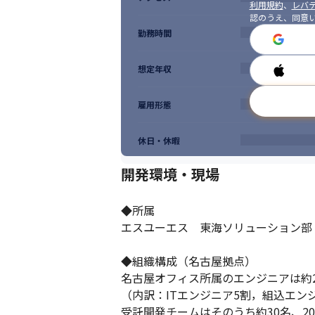
利用規約
、
レバテ
認のうえ、同意
勤務時間
想定年収
雇用形態
休日・休暇
開発環境・現場
◆所属

エスユーエス　東海ソリューション部
◆組織構成（名古屋拠点）

名古屋オフィス所属のエンジニアは約250
（内訳：ITエンジニア5割，組込エンジ
受託開発チームはそのうち約30名、2