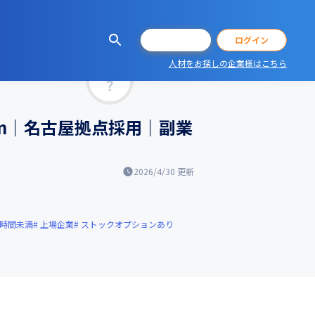
会員登録
ログイン
人材をお探しの企業様はこちら
マッチ率
on｜名古屋拠点採用｜副業
2026/4/30
更新
0時間未満
上場企業
ストックオプションあり