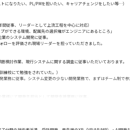
トになりたい、PL/PMを担いたい、キャリアチェンジをしたい等…）
7年間従事、リーダーとして上流工程を中心に対応）

ップができる環境、配属先の選択権がエンジニアにあるところ」

企業のシステム開発に従事。

ォローを評価され現場リーダーを担っていただきました。

課題検討作業、現行システムに関する調査に従事いただいております。
訓練校にて勉強をされていた。）

開発業務に従事。システム変更の少ない開発業務で、まずはチーム制で参
企業様にて開発主担当として開発支援業務に従事。

社内SEとして従事。また受託開発へのブリッジの役割を担っていただ
制度を採用しています。

子分野の技術者派遣、受託開発、最先端のXR（VR/AR/MR）・AI開