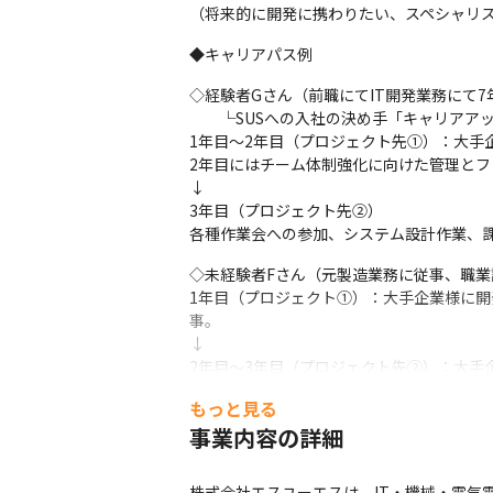
（将来的に開発に携わりたい、スペシャリス
◆キャリアパス例
◇経験者Gさん（前職にてIT開発業務にて
　　└SUSへの入社の決め手「キャリアア
1年目～2年目（プロジェクト先①）：大手
2年目にはチーム体制強化に向けた管理とフ
↓

3年目（プロジェクト先②）

各種作業会への参加、システム設計作業、
◇未経験者Fさん（元製造業務に従事、職業
1年目（プロジェクト①）：大手企業様に
事。

↓

2年目～3年目（プロジェクト先②）：大手
↓

もっと見る
4年目（プロジェクト先③）：大手企業様の
事業内容の詳細
【評価制度について】

当社は「能力×業績×経験年数」による等級
株式会社エスユーエスは、IT・機械・電気電