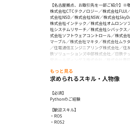
【名古屋拠点、お取引先を一部ご紹介】※敬
株式会社CTCテクノロジー／株式会社FUJ
式会社NSD／株式会社NSW／株式会社Sky
株式会社インテック／株式会社オムロンソフ
社システムリサーチ／株式会社シバックス
式会社ソフトウェアコントロール／株式会
マーブル／株式会社マキタ／株式会社ムラ
／住電通信エンジニアリング株式会社／住
鉄ソリューションズ中部株式会社／日鉄テ
宝ホールディングス株式会社／株式会社豊田
会社
もっと見る
【チームプロジェクト人数】

求められるスキル・人物像
小規模：3～5名

中規模：10名程度

【必須】

大規模：30～50名
Pythonのご経験
【当社の魅力】

【歓迎スキル】

◎大手案件多数

・ROS

◎受託開発・自社開発あり

・ROS2
◎充実の研修＆資格取得支援！
