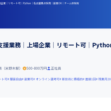
企業｜リモート可｜Python｜名古屋拠点採用｜副業OK｜チーム体制有
援業務｜上場企業｜リモート可｜Pyth
県（米野木駅）
500-800万円
正社員
ート可
服装自由
副業可
オンライン選考可
新技術に積極的
面接1回
残業月2