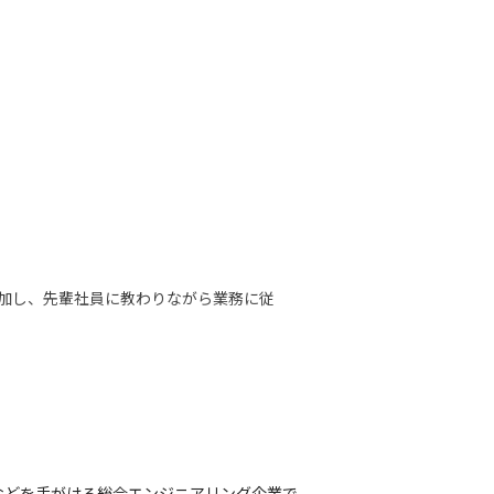
加し、先輩社員に教わりながら業務に従
いております。
発などを手がける総合エンジニアリング企業で