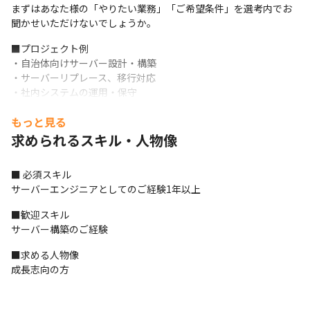
まずはあなた様の「やりたい業務」「ご希望条件」を選考内でお
聞かせいただけないでしょうか。
■プロジェクト例

・自治体向けサーバー設計・構築

・サーバーリプレース、移行対応

・社内システムの運用・保守

・インフラ環境の改善、最適化

もっと見る
・サーバー／ネットワークに関する技術サポート

など

求められるスキル・人物像
（変更の範囲：会社の定める職種）
■ 必須スキル

■当社の魅力

サーバーエンジニアとしてのご経験1年以上
・「やりたい」を軸に業務をご相談

エンジニア一人ひとりの希望や将来像を踏まえ、

■歓迎スキル

スキルアップにつながる業務や挑戦したい業務を相談しながら決
サーバー構築のご経験
定します。
■求める人物像

・働きやすい環境

成長志向の方
平均残業時間 月9.5時間

有給休暇取得率81.03％（入社翌月より有給付与）

待機期間中も給与100％保証
