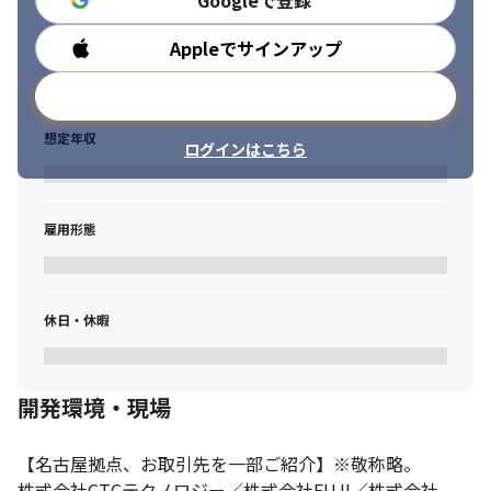
Googleで登録
日常業務から最新AIを活用できる環境を整えています。
・キャリアの可能性

Appleでサインアップ
勤務時間
年齢や性別に関係なく活躍できる環境で

20代でリーダーとして活躍する社員も在籍しています。
メールアドレスで登録
・高い技術力を、正当に評価・還元する「フリーランスバリュー
想定年収
ログインはこちら
制度」

専門性や実績を持つエンジニアを対象に、担当案件で生み出した
価値や成果を報酬へ反映する制度です。

正社員としての安心感を持ちながら、フリーランスのように自身
雇用形態
の市場価値を高め、

収入アップを目指せる環境を提供しています。（規定あり）
休日・休暇
開発環境・現場
【名古屋拠点、お取引先を一部ご紹介】※敬称略。

株式会社CTCテクノロジー／株式会社FUJI／株式会社