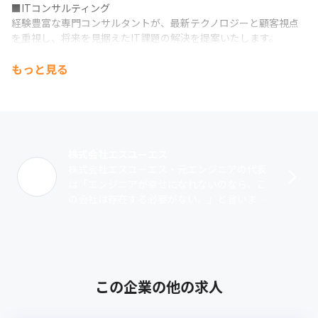
■ITコンサルティング

経験豊富な専門コンサルタントが、最新テクノロジーと顧客視点
を重視し、将来を見据えたIT課題の解決を提案いたします。
もっと見る
株式会社エスユーエス
株式会社エスユーエス・元エンジニアの代表
は「エンジニアが幸せになれないのなら、こ
の会社は存在する必要がない。」と言いま
す。1999年の創業以来、成長を続け今では従
業員約2,596名、8つの拠点まで成長･･･
この企業の他の求人