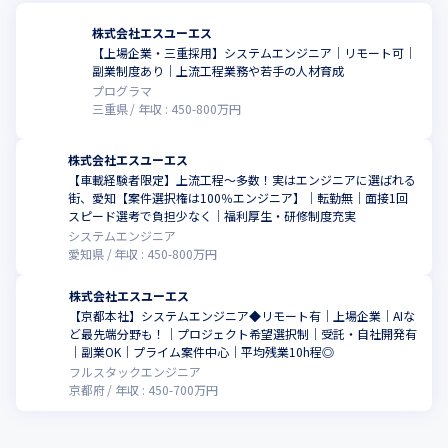
株式会社エスユーエス
【上場企業・三重採用】システムエンジニア│リモート可│
副業制度あり│上流工程業務や若手の人材育成
プログラマ
三重県
年収 :
450
-
800
万円
株式会社エスユーエス
【車載経験者限定】上流工程～多数！実はエンジニアに選ばれる
街、愛知【案件選択権は100％エンジニア】│転勤無│面接1回
スピード選考で負担少なく│福利厚生・研修制度充実
システムエンジニア
愛知県
年収 :
450
-
800
万円
株式会社エスユーエス
【京都本社】システムエンジニア◆リモート有｜上場企業｜AIな
ど最先端分野も！｜プロジェクト希望選択制｜受託・自社開発有
｜副業OK｜プライム案件中心｜平均残業10h程◎
フルスタックエンジニア
京都府
年収 :
450
-
700
万円