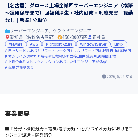
【名古屋】グロース上場企業◤サーバーエンジニア（構築
～運用保守まで）◢福利厚生・社内研修・制度充実｜転勤
なし｜残業1分単位
サーバーエンジニア、クラウドエンジニア
愛知県（名鉄名古屋駅）
450-800万円
正社員
VMware
AWS
Microsoft Azure
WindowsServer
Linux
自社サービスあり
リモートワーク可
フルリモート可
服装自由
副業可
オンライン選考可
新技術に積極的
面接1回
残業月20時間未満
上場企業
ストックオプションあり
女性エンジニアが活躍中
裁量労働制あり
2026/6/25
更新
事業概要
■IT分野・機械分野・電気/電子分野・化学/バイオ分野におけるエ
ンジニア派遣・開発請負
