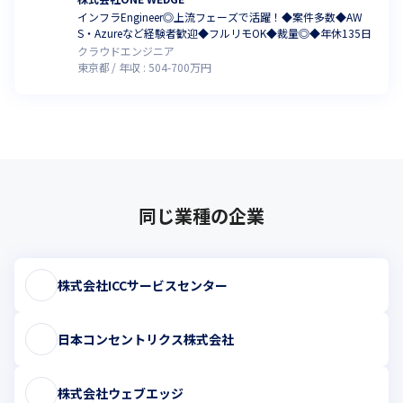
インフラEngineer◎上流フェーズで活躍！◆案件多数◆AW
S・Azureなど経験者歓迎◆フルリモOK◆裁量◎◆年休135日
クラウドエンジニア
東京都
年収 :
504
-
700
万円
同じ業種の企業
株式会社ICCサービスセンター
日本コンセントリクス株式会社
株式会社ウェブエッジ