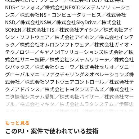
NDSインフォス／株式会社NEXCOシステムソリューショ
ンズ／株式会社NS・コンピュータサービス／株式会社
NSD／株式会社NSW／株式会社SkyDrive／株式会社
SOKEN／株式会社TIS／株式会社アイシン／株式会社アイ
シン・ソフトウェア／株式会社アイホン／株式会社インテ
ック／株式会社オムロンソフトウェア／株式会社ガイオ・
テクノロジー／キヤノンITソリューションズ株式会社／株
式会社サニー技研／株式会社システムリサーチ／株式会社
シバックス／株式会社シューワ／株式会社セリオ／ソニー
グローバルマニュファクチャリング＆オペレーションズ株
式会社／株式会社ソフトウェアコントロール／株式会社テ
クノアドバンス／株式会社トヨタシステムズ／株式会社ト
ヨタ情報システム愛知／株式会社バイザー／株式会社マー
ブル／株式会社マキタ／株式会社ムラタシステム／伊藤忠
テクノソリューションズ株式会社／株式会社月電ソフトウ
ェア／三菱電機ソフトウエア株式会社／住電通信エンジニ
もっと見る
アリング株式会社／住友電工情報システム株式会社／株式
このPJ・案件で使われている技術
会社川重岐阜エンジニアリング／村田機械株式会社／株式