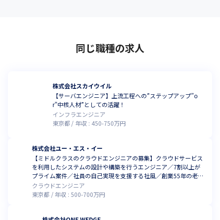
同じ職種の求人
株式会社スカイウイル
【サーバエンジニア】上流工程への”ステップアップ”o
r”中核人材”としての活躍！
インフラエンジニア
東京都
年収 :
450
-
750
万円
株式会社ユー・エス・イー
【ミドルクラスのクラウドエンジニアの募集】クラウドサービス
を利用したシステムの設計や構築を行うエンジニア／7割以上が
プライム案件／社員の自己実現を支援する社風／創業55年の老舗
SIer
クラウドエンジニア
東京都
年収 :
500
-
700
万円
株式会社ONE WEDGE