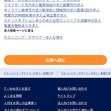
フルリモート可
の求人
服装自由
の求人
副業可
の求人
オンライン選考可
の求人
新技術に積極的
の求人
面接1回
の求人
残業月20時間未満
の求人
上場企業
の求人
ストックオプションあり
の求人
女性エンジニアが活躍中
の求人
裁量労働制あり
の求人
求人検索ページに戻る
ITエンジニア・デザイナー求人を探す
応募へ進む
ITエンジニア・デザイナーの求人・転職TOP
ITエンジニア・デザイナーの求人・転職を探
IT・Web求人を探す
個人向けお問い合わせ
よくある質問
サイトマップ
人材をお探しの企業様へ
法人向けお問い合わせ
法人向け資料ダウンロード
法人向けお役立ち資料一覧