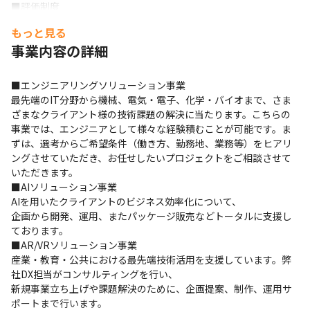
■評価制度

当社では

もっと見る
「能力 × 業績 × 経験」を軸とした評価制度を採用しています。

事業内容の詳細
等級制度（1～9等級）により

求められるスキルや役割が明確になっており、

エンジニアとしての成長ステップが可視化されています。
■エンジニアリングソリューション事業

最先端のIT分野から機械、電気・電子、化学・バイオまで、さま
そのため

ざまなクライアント様の技術課題の解決に当たります。こちらの
自身のスキルレベルや次に目指す役割を

事業では、エンジニアとして様々な経験積むことが可能です。ま
明確にしながらキャリアを築いていくことができます。
ずは、選考からご希望条件（働き方、勤務地、業務等）をヒアリ
ングさせていただき、お任せしたいプロジェクトをご相談させて
いただきます。

■AIソリューション事業

AIを用いたクライアントのビジネス効率化について、

企画から開発、運用、またパッケージ販売などトータルに支援し
ております。

■AR/VRソリューション事業

産業・教育・公共における最先端技術活用を支援しています。弊
社DX担当がコンサルティングを行い、

新規事業立ち上げや課題解決のために、企画提案、制作、運用サ
ポートまで行います。
