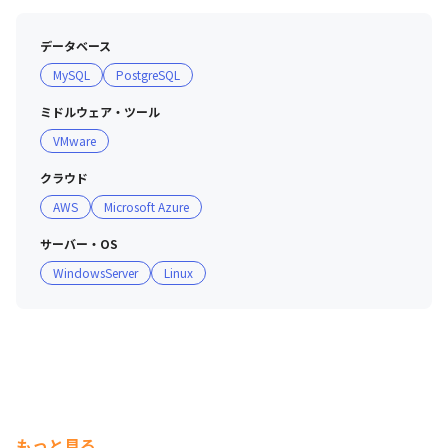
会社電算システム／日鉄ソリューションズ中部株式会社…
等々
データベース
MySQL
PostgreSQL
ミドルウェア・ツール
VMware
クラウド
AWS
Microsoft Azure
会社紹介
サーバー・OS
WindowsServer
Linux
もっと見る