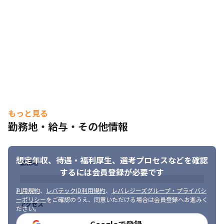
転勤無し

案件選択は100％エンジニアへ
・スキルアップ支援

「社会人学校」をテーマに研修制度を整備。

各分野の社内研修を自由に受講できるほか、

ベテランエンジニアによる技術勉強会も開催しています。
・キャリアサポート体制

営業担当とキャリアサポーターの2部署体制で

エンジニアのキャリア形成をサポート。

もっと見る
入社後のキャリアアップを継続的に支援します。
勤務地・給与・その他情報
・多様なプロジェクト

大手企業を中心とした案件多数。

業界業種様々なプロジェクトに携われます。
想定年収、待遇・福利厚生、
選考プロセスなどを確認
勤務地
するには会員登録が必要です
・最先端技術領域へのチャレンジ機会

XR・AIをはじめとした先端技術領域において、実践的なプロジェ
利用規約
、
レバテックID利用規約
、
レバレジーズグループ・プライバシ
クトへの参画が可能です。

ーポリシー
をご確認のうえ、同意いただける場合は会員登録へお進みく
アクセス
さらに、AI人材育成にも注力しており、全社員に対してGemini 
ださい。
Proアカウントを付与し、
