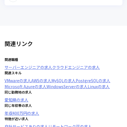
関連リンク
関連職種
サーバーエンジニア
の求人
クラウドエンジニア
の求人
関連スキル
VMware
の求人
AWS
の求人
MySQL
の求人
PostgreSQL
の求人
Microsoft Azure
の求人
WindowsServer
の求人
Linux
の求人
同じ勤務地の求人
愛知県
の求人
同じ年収帯の求人
年収
400万円
の求人
特徴が近い求人
自社サービスあり
の求人
リモートワーク可
の求人