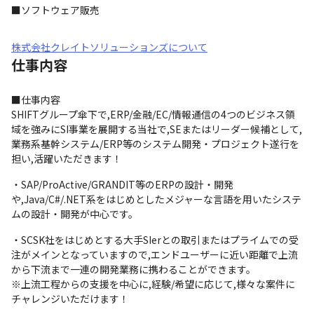
■ソフトウェア販売
株式会社クレイトソリューションズについて
仕事内容
■仕事内容

SHIFTグループ傘下で,ERP/金融/EC/情報通信の4つのビジネス領
域を強みにSI事業を展開する当社で,SEまたはリーダー候補として,
業務系基幹システム/ERP等のシステム開発・プロジェクト遂行を
担い,活躍いただきます！
・SAP/ProActive/GRANDIT等のERPの設計・開発
や,Java/C#/.NET系をはじめとしたメジャーな言語を用いたシステ
ムの設計・開発が中心です。
・SCSK社をはじめとする大手SIerとの取引またはプライムでの受
注がメインとなっていますので,エンドユーザーに近い距離で上流
から下流まで一連の開発業務に携わることができます。

※上流工程からの支援を中心に,経験/希望に応じて,様々な案件に
チャレンジいただけます！