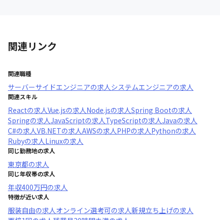
関連リンク
関連職種
サーバーサイドエンジニア
の求人
システムエンジニア
の求人
関連スキル
React
の求人
Vue.js
の求人
Node.js
の求人
Spring Boot
の求人
Spring
の求人
JavaScript
の求人
TypeScript
の求人
Java
の求人
C#
の求人
VB.NET
の求人
AWS
の求人
PHP
の求人
Python
の求人
Ruby
の求人
Linux
の求人
同じ勤務地の求人
東京都
の求人
同じ年収帯の求人
年収
400万円
の求人
特徴が近い求人
服装自由
の求人
オンライン選考可
の求人
新規立ち上げ
の求人