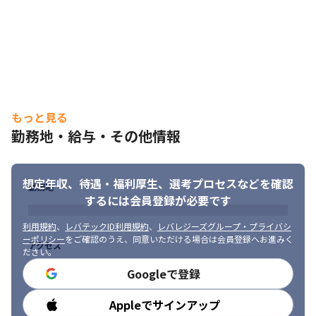
もっと見る
勤務地・給与・その他情報
想定年収、待遇・福利厚生、
選考プロセスなどを確認
勤務地
するには会員登録が必要です
利用規約
、
レバテックID利用規約
、
レバレジーズグループ・プライバシ
ーポリシー
をご確認のうえ、同意いただける場合は会員登録へお進みく
アクセス
ださい。
Googleで登録
Appleでサインアップ
勤務時間