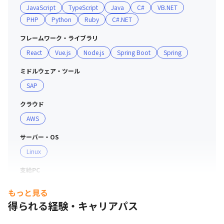
JavaScript
TypeScript
Java
C#
VB.NET
ーズに応える高品質なソリューションを提供しています

PHP
Python
Ruby
C#.NET
■教育制度

フレームワーク・ライブラリ
・Udemyを活用し,最新の業界・スキルだけでなく,マネジ
React
Vue.js
Node.js
Spring Boot
Spring
メント/人材育成/ビジネス戦略等も学習できます。

ミドルウェア・ツール
■社内コミュニケーション

SAP
・各拠点で任意の参加で定期的にイベントや飲み会を行っ
ており,中途入社でもすぐに馴染める環境です。
クラウド
AWS
サーバー・OS
Linux
支給PC
Windows
もっと見る
得られる経験・キャリアパス