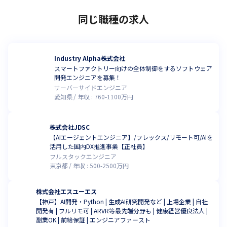
同じ職種の求人
Industry Alpha株式会社
スマートファクトリー向けの全体制御をするソフトウェア
開発エンジニアを募集！
サーバーサイドエンジニア
愛知県
年収 :
760
-
1100
万円
株式会社JDSC
【AIエージェントエンジニア】/フレックス/リモート可/AIを
活用した国内DX推進事業【正社員】
フルスタックエンジニア
東京都
年収 :
500
-
2500
万円
株式会社エスユーエス
【神戸】AI開発・Python | 生成AI研究開発など | 上場企業 | 自社
開発有 | フルリモ可 | ARVR等最先端分野も | 健康経営優良法人 |
副業OK | 前給保証 | エンジニアファースト