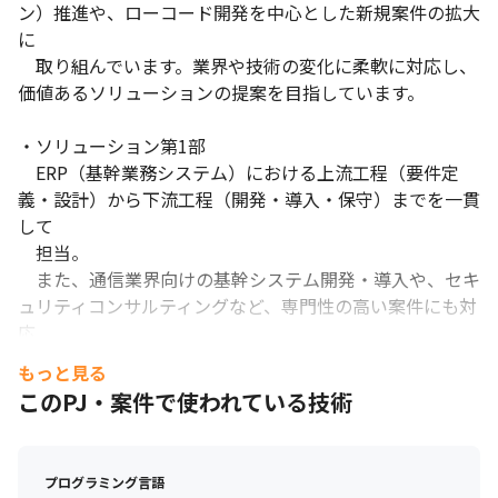
ン）推進や、ローコード開発を中心とした新規案件の拡大
に

　取り組んでいます。業界や技術の変化に柔軟に対応し、
価値あるソリューションの提案を目指しています。

・ソリューション第1部

　ERP（基幹業務システム）における上流工程（要件定
義・設計）から下流工程（開発・導入・保守）までを一貫
して

　担当。

　また、通信業界向けの基幹システム開発・導入や、セキ
ュリティコンサルティングなど、専門性の高い案件にも対
応

　しています。

もっと見る
このPJ・案件で使われている技術
・ソリューション第2部

　証券・官公庁・EC（電子商取引）など、多様な業界向
けにシステム開発を展開。

プログラミング言語
　上流から下流までの工程を幅広く担当し、業界特有のニ