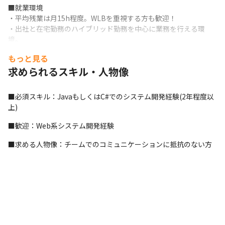
■就業環境

・平均残業は月15h程度。WLBを重視する方も歓迎！

・出社と在宅勤務のハイブリッド勤務を中心に業務を行える環
境。

※配属プロジェクトによってはお客様先や会社での就業の可能性
もっと見る
有。
求められるスキル・人物像
■必須スキル：JavaもしくはC#でのシステム開発経験(2年程度以
上)
■歓迎：Web系システム開発経験
■求める人物像：チームでのコミュニケーションに抵抗のない方