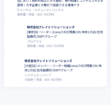
社において資料作成などから始め、専門知識とコンサルスキルを
習得！大手企業との取引で成長できる環境です
ITコンサル・セキュリティコンサル
東京都
年収 :
450
-
750
万円
株式会社クレイトソリューションズ
[東京]SE･リーダー/(Java/C#)◎残業15h/年休125日/在宅
勤務可/SHIFTグループ
プログラマ
東京都
年収 :
500
-
750
万円
株式会社クレイトソリューションズ
[大阪]SE/メンバー・リーダー候補(Java/C#)◎残業15h/年
休125日/在宅勤務可/SHIFTグループ
システムエンジニア
大阪府
年収 :
450
-
700
万円