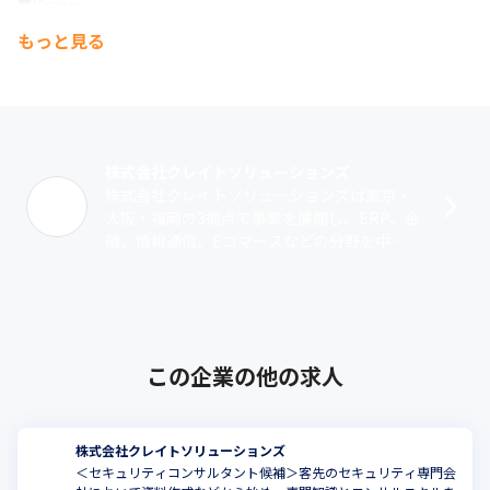
■Vision

・日本経済を支える中堅企業をメインターゲットとして、ERPや
もっと見る
各種パッケージの活用を核としたエンタープライズ

　ソリューションベンダーのトップランナーになる。

・定量目標：2030年に売上高50億円を目指す
■Value

1. Honesty：誠実・正直な仕事

株式会社クレイトソリューションズ
2. Humanity：周囲への親切、部下への愛情

株式会社クレイトソリューションズは東京・
3. Communication：取引先、上長・部下・チームメンバーとし
大阪・福岡の3拠点で事業を展開し、ERP、金
っかり意識合わせ

融、情報通信、Eコマースなどの分野を中心
4. Collaboration：取引先、社内メンバー、SHIFTグループとの協
に大手システム会社をはじめとする多様な業
力・協業を推進

界のお客さまと長年にわたり信頼関係を･･･
5.  Commitment：引き受けた仕事・新たな仕事 (挑戦) を最後ま
でやり抜く
この企業の他の求人
株式会社クレイトソリューションズ
＜セキュリティコンサルタント候補＞客先のセキュリティ専門会