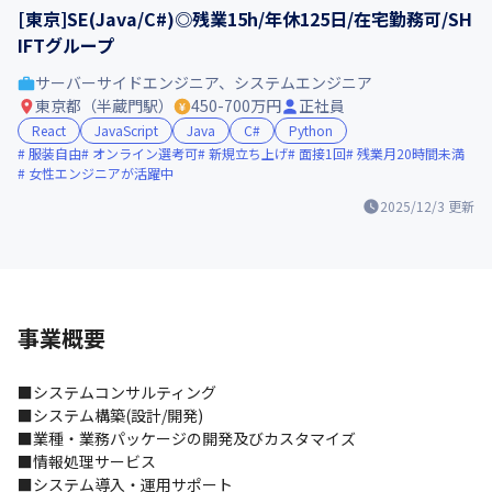
[東京]SE(Java/C#)◎残業15h/年休125日/在宅勤務可/SH
IFTグループ
サーバーサイドエンジニア、システムエンジニア
東京都（半蔵門駅）
450-700万円
正社員
React
JavaScript
Java
C#
Python
服装自由
オンライン選考可
新規立ち上げ
面接1回
残業月20時間未満
女性エンジニアが活躍中
2025/12/3
更新
事業概要
■システムコンサルティング

■システム構築(設計/開発) 

■業種・業務パッケージの開発及びカスタマイズ 

■情報処理サービス 

■システム導入・運用サポート 
