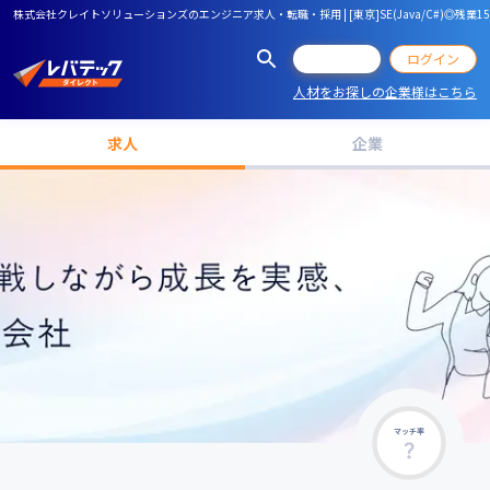
株式会社クレイトソリューションズのエンジニア求人・転職・採用 | [東京]SE(Java/C#)◎残業15h
会員登録
ログイン
人材をお探しの企業様はこちら
求人
企業
マッチ率