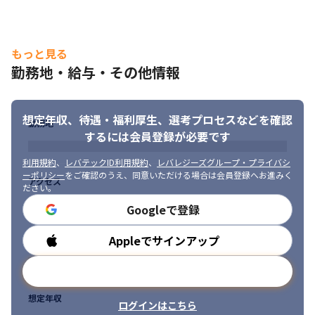
もっと見る
勤務地・給与・その他情報
想定年収、待遇・福利厚生、
選考プロセスなどを確認
勤務地
するには会員登録が必要です
利用規約
、
レバテックID利用規約
、
レバレジーズグループ・プライバシ
ーポリシー
をご確認のうえ、同意いただける場合は会員登録へお進みく
アクセス
ださい。
Googleで登録
Appleでサインアップ
勤務時間
メールアドレスで登録
想定年収
ログインはこちら