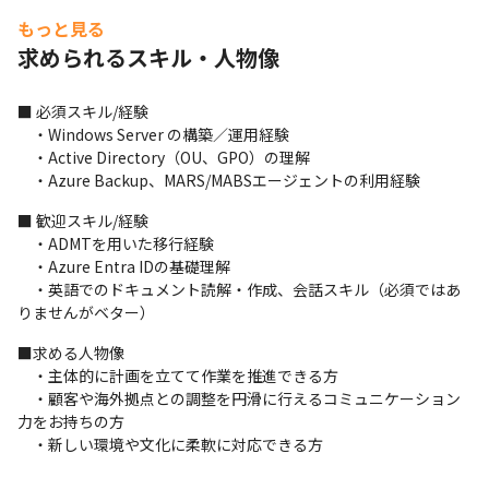
　　・特権アカウント管理（Tierモデル導入、Jumpサーバ活用）

もっと見る
　　・運用手順作成、英語化（翻訳ツール利用可）
求められるスキル・人物像
■ 必須スキル/経験

　・Windows Server の構築／運用経験

　・Active Directory（OU、GPO）の理解

　・Azure Backup、MARS/MABSエージェントの利用経験
■ 歓迎スキル/経験

　・ADMTを用いた移行経験

　・Azure Entra IDの基礎理解

　・英語でのドキュメント読解・作成、会話スキル（必須ではあ
りませんがベター）
■求める人物像

　・主体的に計画を立てて作業を推進できる方

　・顧客や海外拠点との調整を円滑に行えるコミュニケーション
力をお持ちの方

　・新しい環境や文化に柔軟に対応できる方