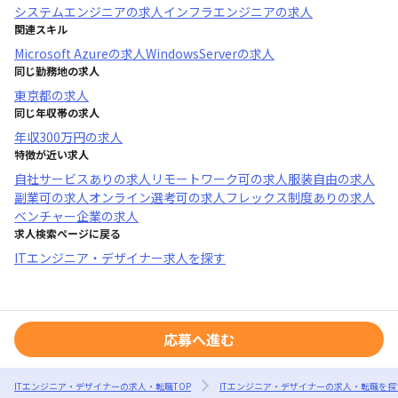
システムエンジニア
の求人
インフラエンジニア
の求人
関連スキル
Microsoft Azure
の求人
WindowsServer
の求人
同じ勤務地の求人
東京都
の求人
同じ年収帯の求人
年収
300万円
の求人
特徴が近い求人
自社サービスあり
の求人
リモートワーク可
の求人
服装自由
の求人
副業可
の求人
オンライン選考可
の求人
フレックス制度あり
の求人
ベンチャー企業
の求人
求人検索ページに戻る
ITエンジニア・デザイナー求人を探す
応募へ進む
ITエンジニア・デザイナーの求人・転職TOP
ITエンジニア・デザイナーの求人・転職を探