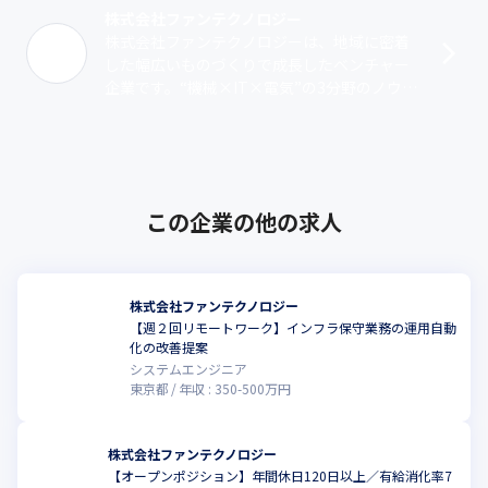
株式会社ファンテクノロジー
株式会社ファンテクノロジーは、地域に密着
した幅広いものづくりで成長したベンチャー
企業です。“機械×IT×電気”の3分野のノウハ
ウを活かして、幅広い業界の取引実績があり
ます。また、蓄積したノウハウや技術･･･
この企業の他の求人
株式会社ファンテクノロジー
【週２回リモートワーク】インフラ保守業務の運用自動
化の改善提案
システムエンジニア
東京都
年収 :
350
-
500
万円
株式会社ファンテクノロジー
【オープンポジション】年間休日120日以上／有給消化率7