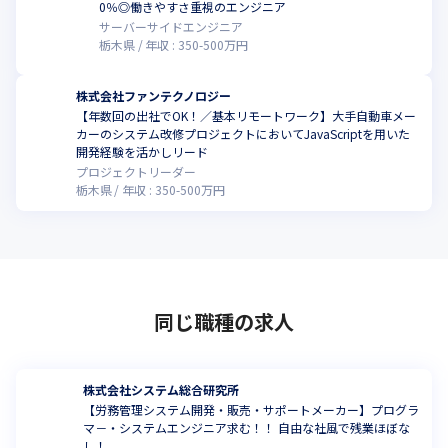
0％◎働きやすさ重視のエンジニア
サーバーサイドエンジニア
栃木県
年収 :
350
-
500
万円
株式会社ファンテクノロジー
【年数回の出社でOK！／基本リモートワーク】大手自動車メー
カーのシステム改修プロジェクトにおいてJavaScriptを用いた
開発経験を活かしリード
プロジェクトリーダー
栃木県
年収 :
350
-
500
万円
同じ職種の求人
株式会社システム総合研究所
【労務管理システム開発・販売・サポートメーカー】プログラ
マ－・システムエンジニア求む！！ 自由な社風で残業ほぼな
し！