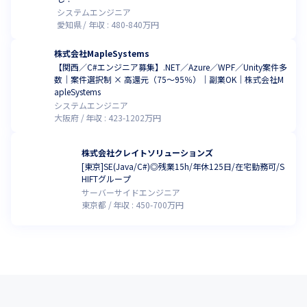
システムエンジニア
愛知県
年収 :
480
-
840
万円
株式会社MapleSystems
【関西／C#エンジニア募集】.NET／Azure／WPF／Unity案件多
数｜案件選択制 × 高還元（75〜95％）｜副業OK｜株式会社M
apleSystems
システムエンジニア
大阪府
年収 :
423
-
1202
万円
株式会社クレイトソリューションズ
[東京]SE(Java/C#)◎残業15h/年休125日/在宅勤務可/S
HIFTグループ
サーバーサイドエンジニア
東京都
年収 :
450
-
700
万円