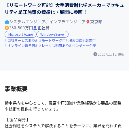
【リモートワーク可能】大手消費財化学メーカーでセキュ
リティ是正施策の標準化・展開に参画！
システムエンジニア、インフラエンジニア
東京都
350-500万円
正社員
Microsoft Azure
WindowsServer
自社サービスあり
リモートワーク可
服装自由
副業可
オンライン選考可
フレックス制度あり
ベンチャー企業
2025/11/12
更新
事業概要
栃木県内を中心として、豊富やIT知識や業務経験から製品の開発
や技術の提供を行っています。
【 製品開発 】

社会問題をシステムで解決することをテーマに、業界を問わず貢