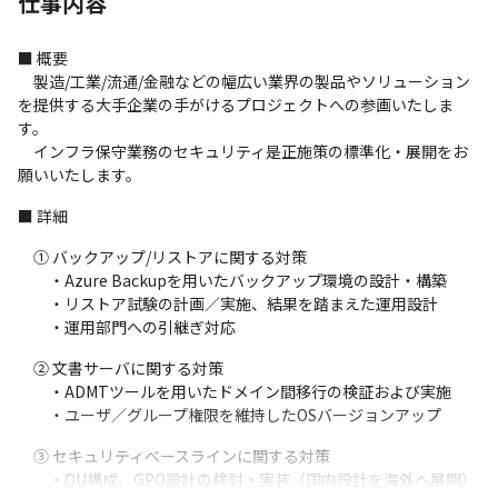
仕事内容
■ 概要

　製造/工業/流通/金融などの幅広い業界の製品やソリューション
を提供する大手企業の手がけるプロジェクトへの参画いたしま
す。

　インフラ保守業務のセキュリティ是正施策の標準化・展開をお
願いいたします。
■ 詳細
　① バックアップ/リストアに関する対策

　　・Azure Backupを用いたバックアップ環境の設計・構築

　　・リストア試験の計画／実施、結果を踏まえた運用設計

　　・運用部門への引継ぎ対応
　② 文書サーバに関する対策

　　・ADMTツールを用いたドメイン間移行の検証および実施

　　・ユーザ／グループ権限を維持したOSバージョンアップ
　③ セキュリティベースラインに関する対策

　　・OU構成、GPO設計の検討・実装（国内設計を海外へ展開）
