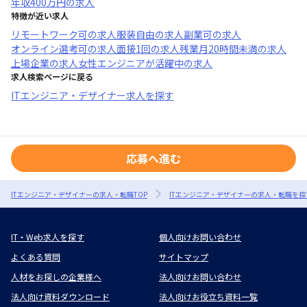
年収
400万円
の求人
特徴が近い求人
リモートワーク可
の求人
服装自由
の求人
副業可
の求人
オンライン選考可
の求人
面接1回
の求人
残業月20時間未満
の求人
上場企業
の求人
女性エンジニアが活躍中
の求人
求人検索ページに戻る
ITエンジニア・デザイナー求人を探す
応募へ進む
ITエンジニア・デザイナーの求人・転職TOP
ITエンジニア・デザイナーの求人・転職を探
IT・Web求人を探す
個人向けお問い合わせ
よくある質問
サイトマップ
人材をお探しの企業様へ
法人向けお問い合わせ
法人向け資料ダウンロード
法人向けお役立ち資料一覧