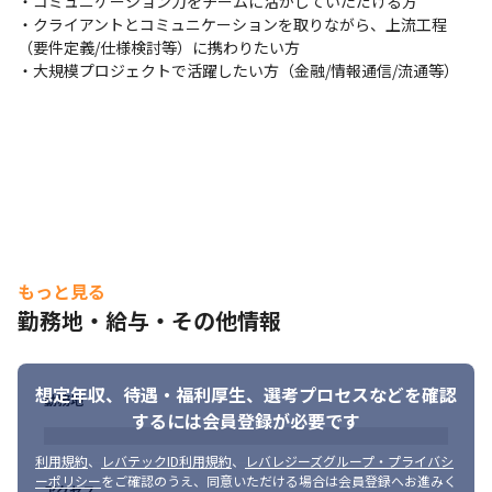
・コミュニケーション力をチームに活かしていただける方

で年収50～100万円アップを目指すことも可能です
・クライアントとコミュニケーションを取りながら、上流工程
（要件定義/仕様検討等）に携わりたい方

・大規模プロジェクトで活躍したい方（金融/情報通信/流通等）
もっと見る
勤務地・給与・その他情報
想定年収、待遇・福利厚生、
選考プロセスなどを確認
勤務地
するには会員登録が必要です
利用規約
、
レバテックID利用規約
、
レバレジーズグループ・プライバシ
ーポリシー
をご確認のうえ、同意いただける場合は会員登録へお進みく
アクセス