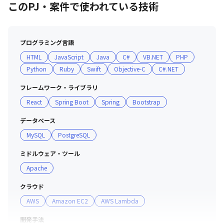
このPJ・案件で使われている技術
プログラミング言語
HTML
JavaScript
Java
C#
VB.NET
PHP
Python
Ruby
Swift
Objective-C
C#.NET
フレームワーク・ライブラリ
React
Spring Boot
Spring
Bootstrap
データベース
MySQL
PostgreSQL
ミドルウェア・ツール
Apache
クラウド
AWS
Amazon EC2
AWS Lambda
開発手法