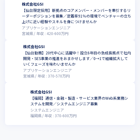
株式会社GSI
【仙台限定採用】新拠点のコアメンバー・メンバーを牽引するリ
ーダーポジションを募集／定着率91％の環境でベンチャーの立ち
上げに近い経験やスキルを身につけませんか
アプリケーションエンジニア
宮城県
年収 :
420
-
600
万円
株式会社GSI
【仙台勤務】20代中心に活躍中！設立6年目の急成長拠点で社内
開発・SES事業の推進をおまかせします／0→1で組織拡大して
いくフェーズを味わいませんか
アプリケーションエンジニア
宮城県
年収 :
370
-
570
万円
株式会社GSI
【福岡】通信・金融・製造・サービス業界のWeb系業務シ
ステムを開発／システムエンジニア募集
システムエンジニア
福岡県
年収 :
370
-
600
万円