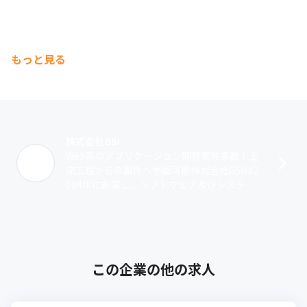
もっと見る
株式会社GSI
Web系のアプリケーション開発案件多数！上
流工程からの案件へ参画可能株式会社GSIは2
004年に創業し、ソフトウェア及びシステム
開発事業を中心に展開しています。案件を受
注する際はエンジニアのスキルアッ･･･
この企業の他の求人