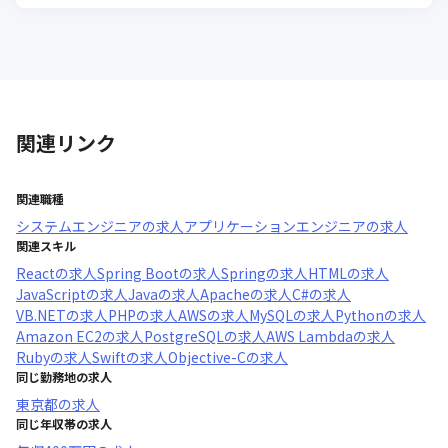
関連リンク
関連職種
システムエンジニア
の求人
アプリケーションエンジニア
の求人
関連スキル
React
の求人
Spring Boot
の求人
Spring
の求人
HTML
の求人
JavaScript
の求人
Java
の求人
Apache
の求人
C#
の求人
VB.NET
の求人
PHP
の求人
AWS
の求人
MySQL
の求人
Python
の求人
Amazon EC2
の求人
PostgreSQL
の求人
AWS Lambda
の求人
Ruby
の求人
Swift
の求人
Objective-C
の求人
同じ勤務地の求人
東京都
の求人
同じ年収帯の求人