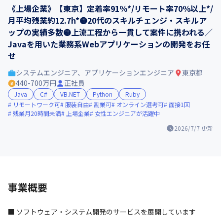
《上場企業》【東京】定着率91％*/リモート率70％以上*/
月平均残業約12.7h*🟡20代のスキルチェンジ・スキルア
ップの実績多数🟡上流工程から一貫して案件に携われる／
Javaを用いた業務系Webアプリケーションの開発をお任
せ
システムエンジニア、アプリケーションエンジニア
東京都
440-700万円
正社員
Java
C#
VB.NET
Python
Ruby
リモートワーク可
服装自由
副業可
オンライン選考可
面接1回
残業月20時間未満
上場企業
女性エンジニアが活躍中
2026/7/7
更新
事業概要
■ ソフトウェア・システム開発のサービスを展開しています