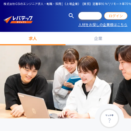
株式会社GSIのエンジニア求人・転職・採用 | 《上場企業》【東京】定着率91％*/リモート率70
会員登録
ログイン
人材をお探しの企業様はこちら
求人
企業
マッチ率