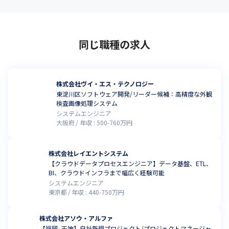
同じ職種の求人
株式会社ヴイ・エス・テクノロジー
東淀川区ソフトウェア開発/リーダー候補：高精度な外観
検査画像処理システム
システムエンジニア
大阪府
年収 :
500
-
760
万円
株式会社レイエントシステム
【クラウドデータプロセスエンジニア】データ基盤、ETL、
BI、クラウドインフラまで幅広く経験可能
システムエンジニア
東京都
年収 :
440
-
750
万円
株式会社アソウ・アルファ
【福岡_天神】自社新規プロジェクト/プロジェクトマネージャ