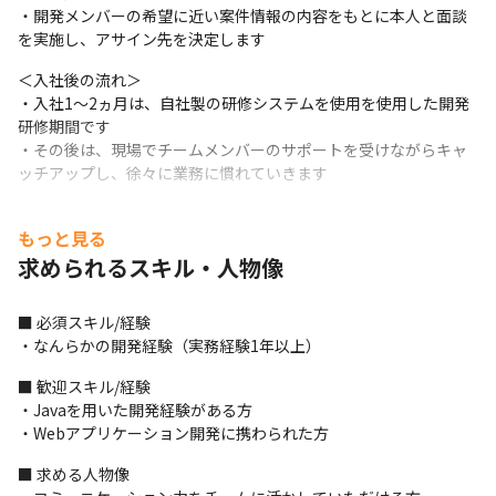
・開発メンバーの希望に近い案件情報の内容をもとに本人と面談
を実施し、アサイン先を決定します
＜入社後の流れ＞

・入社1～2ヵ月は、自社製の研修システムを使用を使用した開発
研修期間です

・その後は、現場でチームメンバーのサポートを受けながらキャ
ッチアップし、徐々に業務に慣れていきます
＜チーム体制＞

もっと見る
・1チーム3～5名で編成しています
求められるスキル・人物像
＜使用ツール＞

・Googleアプリをメインに利用しています（Google カレンダ
■ 必須スキル/経験

ー、Google Chat、Gメールなど）

・なんらかの開発経験（実務経験1年以上）
※案件ごとに利用ツールが異なる可能性があります
■ 歓迎スキル/経験

■ この仕事の面白み・魅力

・Javaを用いた開発経験がある方

・大手SIerや優良企業と直接取引を行っており、チーム全員が一緒
・Webアプリケーション開発に携わられた方
になって、上流（ツール検証、基本構想、要件定義、基本設計）
から下流まで手がけています

■ 求める人物像

・エンジニアの評価はコンピテンシー評価を取り入れ、1度の昇給