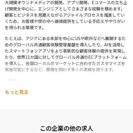
大規模オウンドメディアの開発、アプリ開発、Eコマースの立ち上
げ開発を中心に、エンジニアとしてさまざまな経験を積めます。
顧客とビジネスを見据えながらアジャイルプロセスを推進してい
くため、お客様や世の中へ価値提供をしている手応えややりがい
を得られる環境です。
たとえば、アジアにある本部を中心にUSや欧州などへ展開するた
めのグローバル共通顧客体験管理基盤を導入したり、AIを活用し
たスマートフォンアプリをより革新的な顧客体験の提供を実現し
たり、世界11カ国に対してグローバル共通のECプラットフォーム
を導入し、各国ローカルのマーケットに合わせたカスタマイズを
実施可能にするなど、業種を問わず多くの実績を誇ります。
・特色

Sutrix Japanはアドビ株式会社が主催する「Adobe Digital 
もっと見る
Experience Partner Awards 2025」において、「Digital 
Experience Emerging Partner of the Year JAPAN」を2年連続で
受賞いたしました。

本アワードは、Adobe Experience Cloudのビジネスにおいて、年
間を通じて最も著しい成長を遂げ、お客様の成功に貢献し、今後
さらなる活躍が期待されるパートナー企業を表彰するものです。

この企業の他の求人
Sutrix Japanは昨年に続き2度目の受賞となり、Adobe 