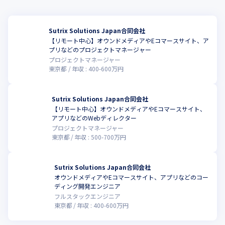
Experience Cloudにおける卓越した実績とケイパビリティ、そし
て継続的な成長が認められました。
Sutrix Solutions Japan合同会社
参考記事

【リモート中心】オウンドメディアやEコマースサイト、ア
・https://sutrixsolutions.co.jp/news/2025/0317.html

プリなどのプロジェクトマネージャー
・https://business.adobe.com/blog/announcing-the-2025-
プロジェクトマネージャー
adobe-digital-experience-partner-award-
東京都
年収 :
400
-
600
万円
winners#:~:text=2025%20Adobe%20Digital%20Experience%
20Partner%20of%20the%20Year.,success%20and%20innovat
ion%20with%20Adobe.
Sutrix Solutions Japan合同会社
【リモート中心】オウンドメディアやEコマースサイト、
アプリなどのWebディレクター
プロジェクトマネージャー
東京都
年収 :
500
-
700
万円
Sutrix Solutions Japan合同会社
オウンドメディアやEコマースサイト、アプリなどのコー
ディング開発エンジニア
フルスタックエンジニア
東京都
年収 :
400
-
600
万円