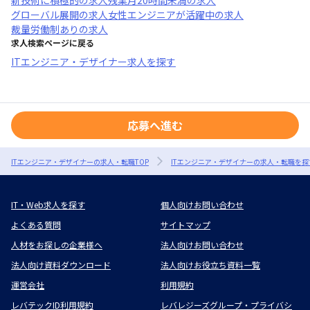
新技術に積極的
の求人
残業月20時間未満
の求人
グローバル展開
の求人
女性エンジニアが活躍中
の求人
裁量労働制あり
の求人
求人検索ページに戻る
ITエンジニア・デザイナー求人を探す
応募へ進む
ITエンジニア・デザイナーの求人・転職TOP
ITエンジニア・デザイナーの求人・転職を探
IT・Web求人を探す
個人向けお問い合わせ
よくある質問
サイトマップ
人材をお探しの企業様へ
法人向けお問い合わせ
法人向け資料ダウンロード
法人向けお役立ち資料一覧
運営会社
利用規約
レバテックID利用規約
レバレジーズグループ・プライバシ