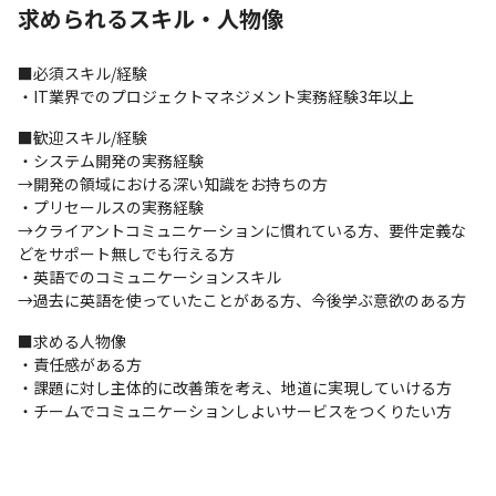
能であるかを記載いただけますと幸いです。
求められるスキル・人物像
■必須スキル/経験

・IT業界でのプロジェクトマネジメント実務経験3年以上
■歓迎スキル/経験

・システム開発の実務経験

→開発の領域における深い知識をお持ちの方

・プリセールスの実務経験

→クライアントコミュニケーションに慣れている方、要件定義な
どをサポート無しでも行える方

・英語でのコミュニケーションスキル

→過去に英語を使っていたことがある方、今後学ぶ意欲のある方
■求める人物像

・責任感がある方

・課題に対し主体的に改善策を考え、地道に実現していける方

・チームでコミュニケーションしよいサービスをつくりたい方