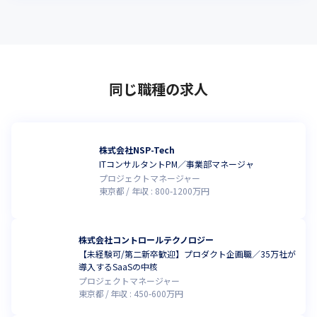
同じ職種の求人
株式会社NSP-Tech
ITコンサルタントPM／事業部マネージャ
プロジェクトマネージャー
東京都
年収 :
800
-
1200
万円
株式会社コントロールテクノロジー
【未経験可/第二新卒歓迎】プロダクト企画職／35万社が
導入するSaaSの中核
プロジェクトマネージャー
東京都
年収 :
450
-
600
万円