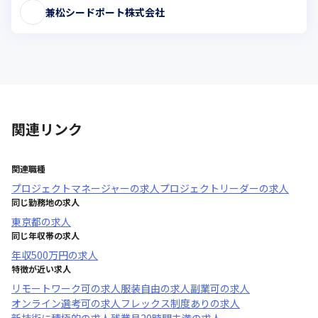
兼松シードポート株式会社
関連リンク
関連職種
プロジェクトマネージャー
の求人
プロジェクトリーダー
の求人
同じ勤務地の求人
東京都
の求人
同じ年収帯の求人
年収
500万円
の求人
特徴が近い求人
リモートワーク可
の求人
服装自由
の求人
副業可
の求人
オンライン選考可
の求人
フレックス制度あり
の求人