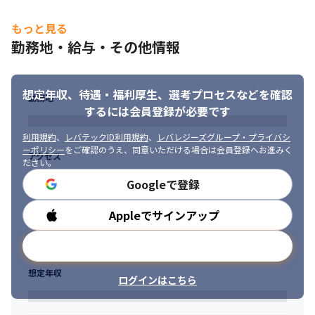
もっと見る
勤務地・給与・その他情報
想定年収、待遇・福利厚生、
選考プロセスなどを確認
勤務地
するには会員登録が必要です
利用規約
、
レバテックID利用規約
、
レバレジーズグループ・プライバシ
ーポリシー
をご確認のうえ、同意いただける場合は会員登録へお進みく
アクセス
ださい。
Googleで登録
Appleでサインアップ
勤務時間
メールアドレスで登録
想定年収
ログインはこちら