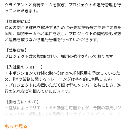
クライアントと開発チームを繋ぎ、プロジェクトの進行管理を行
っていただきます。
【具体的には】

顧客の抱える課題を解決するために必要な技術選定や要件定義を
固め、開発チームへと案件を渡し、プロジェクトの開始後も双方
と連携を取りながら進行管理を行っていただきます。
【募集背景】

プロジェクト数の増加に伴い、採用の強化を行っております。
【入社後のフォロー】

・本ポジションではMiddle～SeniorのPM採用を予定しているた
め、PMの業務に関するトレーニングは基本的に省略します。

・プロジェクトに参画いただく際は弊社メンバーと共に動き、進
行の流れなどを掴んでいただきます。
【働き方について】

・経験によってリモートでの勤務も可能ですが、今回の募集ポジ
ションでは一部出社しての勤務とオフラインでのコミュニケーシ
ョンも可能な方をより歓迎します。

もっと見る
・前述の理由から、ご応募の際は弊社目黒オフィスへの出社が可