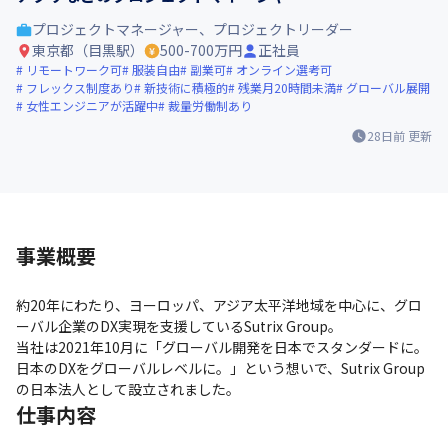
プロジェクトマネージャー、プロジェクトリーダー
東京都（目黒駅）
500-700万円
正社員
リモートワーク可
服装自由
副業可
オンライン選考可
フレックス制度あり
新技術に積極的
残業月20時間未満
グローバル展開
女性エンジニアが活躍中
裁量労働制あり
28日前
更新
事業概要
約20年にわたり、ヨーロッパ、アジア太平洋地域を中心に、グロ
ーバル企業のDX実現を⽀援しているSutrix Group。

当社は2021年10⽉に「グローバル開発を日本でスタンダードに。 
日本のDXをグローバルレベルに。」という想いで、Sutrix Group
の⽇本法⼈として設⽴されました。
仕事内容