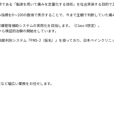
果である「脳波を用いて痛みを定量化する技術」を社会実装する目的で2
指標を0～100の数値で表示することで、今まで主観で判断していた痛
理補助システムの実用化を目指します。（Class II想定）。

3月から検証的治験の開始をしています。
自動判別システム『PMS-2（仮名）』を扱っており、日本ペインクリニ
表など幅広い業務をお任せします。