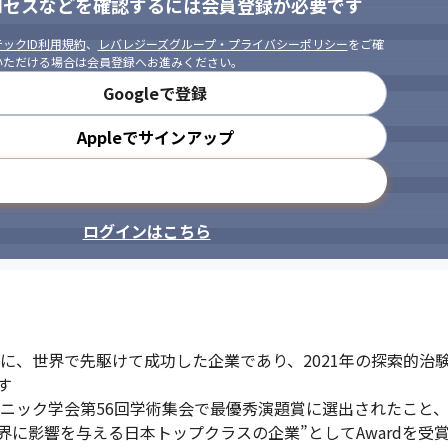
ロセスなどを確認するには会員登録が必要です
ックID利用規約
、
レバレジーズグループ・プライバシーポリシー
をご確
いただける場合は会員登録へお進みください。
Googleで登録
Appleでサインアップ
メールアドレスで登録
ログインはこちら
に、世界で先駆けて成功した企業であり、2021年の探索的治験


ック学会第56回学術集会で最優秀演題賞に選出されたこと、また「C
に影響を与える日本トップクラスの企業”としてAwardを受