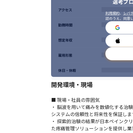
選考プ
アクセス
利用規約
、
レバテ
認のうえ、同意
勤務時間
想定年収
雇用形態
休日・休暇
開発環境・現場
■ 現場・社員の雰囲気

・ 脳波を用いて痛みを数値化する治験
システムの信頼性と将来性を保証します
・ 探索的治験の結果が日本ペインクリニ
た疼痛管理ソリューションを提供し業界