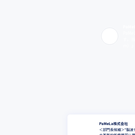
PaM
PaM
す。当
m）』
PaMeLa株式会社
＜部門長候補＞“脳波
の革新的医療機器に