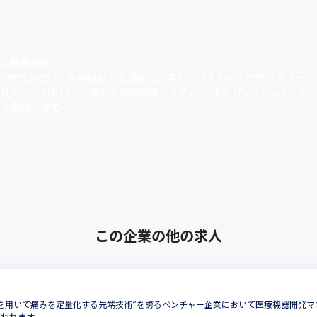
eLa株式会社
eLa株式会社は、医療機器の製造販売事業を目指す大阪大学発のスター
社では、AIを用いた痛みの自動判別システム『PMS（Pain Monitoring S
を開発。患者･･･
この企業の他の求人
を用いて痛みを定量化する先端技術”を誇るベンチャー企業において医療機器開発
携われます