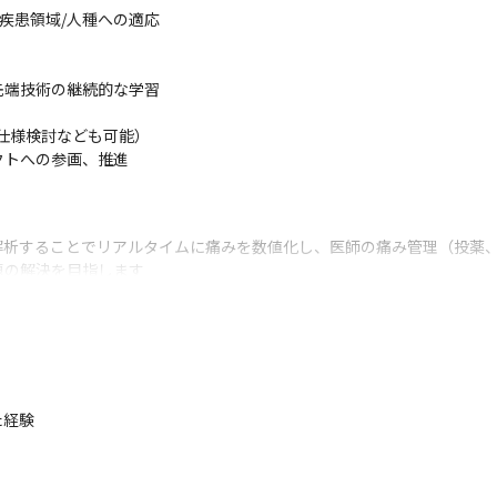
疾患領域/人種への適応

端技術の継続的な学習

仕様検討なども可能）

トへの参画、推進

解析することでリアルタイムに痛みを数値化し、医師の痛み管理（投薬
の解決を目指します

な生体指標ですが、客観的な測定はなく、世界中で測定技術の開発がさ
数、オピオイド問題などの深刻な社会課題に繋がっています

れたことから今後は社会実装を目指し、ML/DL改良による痛み推定精
て進めます
経験

システムにおいて痛みを推定するアルゴリズムとソフトウェアの結合、試
開発全般をお任せします。

の進捗管理などをお任せします。