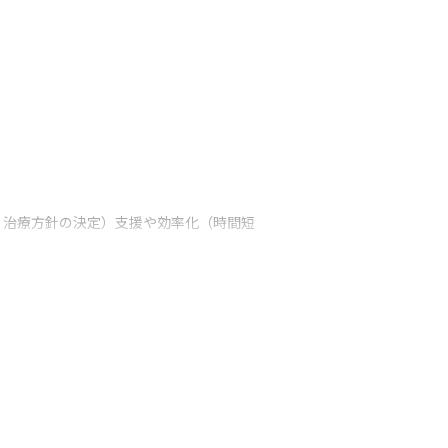
、治療方針の決定）支援や効率化（時間短
れていますが実現しておらず、年間百兆円も
度の向上、計算時間短縮、さまざまな環境で
験、クラウドサーバーとの通信モジュールの