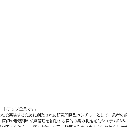
タートアップ企業です。

を社会実装するために創業された研究開発型ベンチャーとして、患者の
、医師や看護師の仏痛管理を補助する目的の痛み判定補助システムPMS-
療を届けるために、痛みを誰もが同じ指標で測定できる方法を確立し社