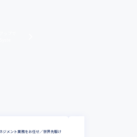
トアップで
yste
PaMeLa株式会社
マネジメント業務をお任せ／世界先駆け
＜大学発スタートアップ＞
て脳波のパターンから痛み