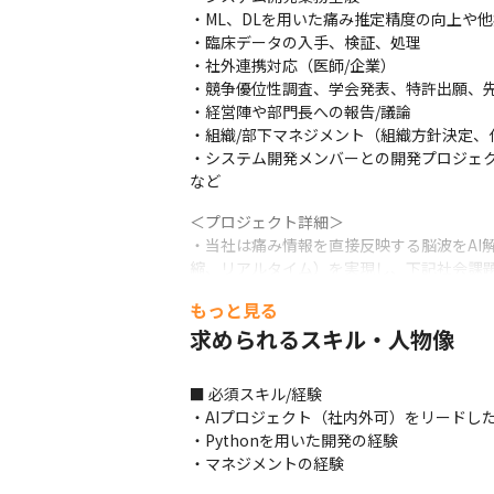
・ML、DLを用いた痛み推定精度の向上や他
・臨床データの入手、検証、処理

・社外連携対応（医師/企業）

・競争優位性調査、学会発表、特許出願、先
・経営陣や部門長への報告/議論

・組織/部下マネジメント（組織方針決定、
・システム開発メンバーとの開発プロジェク
など
＜プロジェクト詳細＞

・当社は痛み情報を直接反映する脳波をAI
縮、リアルタイム）を実現し、下記社会課題
・痛みはバイタルサインとも言われる重要
もっと見る
の経済損失や痛みに苦しむ十数億人もの患者
求められるスキル・人物像
・当社は2回の国内治験で良好な結果が得ら
の精度安定性向上など医療機関と連携をし
■ 必須スキル/経験

＜募集背景＞

・AIプロジェクト（社内外可）をリードした
2025年7月現在、開発中の痛み判定補助
・Pythonを用いた開発の経験

開発などソフトウェアを中心としたシステム
・マネジメントの経験
また、開発部門のリーダーとしてメンバー