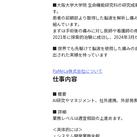
■大阪大学大学院 生命機能研究科の研究成
す。

患者の前額部より取得した脳波を解析し痛み
組んでいます。

まずは手術後の痛みに対し医師や看護師の疼痛管
2021年に探索的治験に成功し、2024年
■ 世界でも先駆けて脳波を使用した痛みの
出された実績を持っています
PaMeLa株式会社について
仕事内容
■ 概要

AI研究やマネジメント、社外連携、外部発
■ 詳細

業務レベルは適宜相談の上進めます。
＜具体的には＞

・システム開発業務全般
