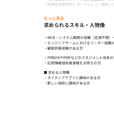
・映像音楽業界向け オーディション管理システム（A
【開発環境】

もっと見る
・開発言語：JavaScript、React、Vue.js、Ne
求められるスキル・人物像
・使用ツール： Notion、Jira、Backlog、G
【 この仕事の面白み、魅力】

・WEB・システム開発の経験（言語不問）
・会社として力を入れている重要なポジショ
・エンジニアチームにおけるリーダー経験が
・「作って終わり」ではなく、顧客成果を見
・顧客折衝経験がある方
・経営やマーケティングに近い立場でプロジ
・社内外のエンジニアと連携し、多様なプロ
・PMBOKやPMPなどのマネジメント体系の
・リモートワークを導入しており、自宅と会
・応用情報技術者資格をお持ちの方
・会社の事業拡大に携わることができます
■ 求める人物像

・ネイティブアプリに興味がある方

・新しい技術に興味がある方