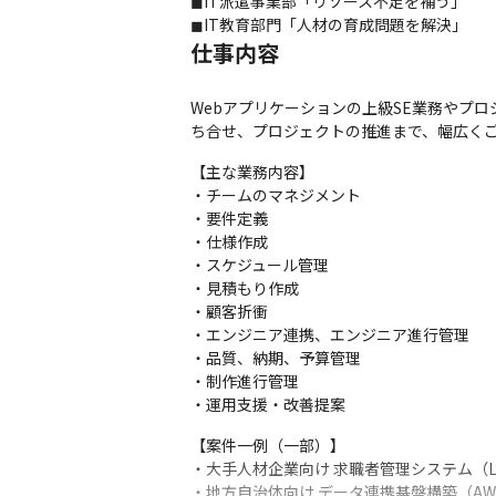
◼︎IT派遣事業部「リソース不足を補う」

◼︎IT教育部門「人材の育成問題を解決」
仕事内容
Webアプリケーションの上級SE業務やプ
ち合せ、プロジェクトの推進まで、幅広く
【主な業務内容】

・チームのマネジメント

・要件定義

・仕様作成

・スケジュール管理

・見積もり作成

・顧客折衝

・エンジニア連携、エンジニア進行管理

・品質、納期、予算管理

・制作進行管理

・運用支援・改善提案
【案件一例（一部）】

・大手人材企業向け 求職者管理システム（Larav
・地方自治体向け データ連携基盤構築（AWS／