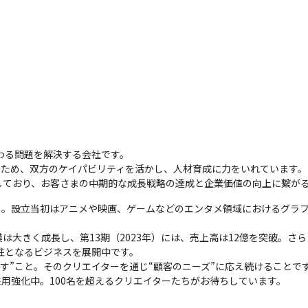
わる問題を解決する会社です。

あるため、双方のケイパビリティを活かし、人材育成に力をいれています。

しており、お客さまの中期的な成長戦略の達成と企業価値の向上に繋が
ート。設立当初はアニメや映画、ゲームなどのエンタメ領域におけるグラ
模は大きく成長し、第13期（2023年）には、売上高は12億を突破。さら
柱となるビジネスを展開中です。

出す”こと。そのクリエイターを通じ“顧客のニーズ”に応え続けることです
用強化中。100名を超えるクリエイターたちがお待ちしています。