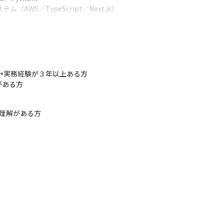
WS／TypeScript／Next.js）
xt.js、Nuxt.js、TypeScript、Java、AWS、MySQL など

itHub など
→実務経験が３年以上ある方

ンなので役員とも直接ディスカッションしながら、株式会社Y'sのあり
ある方

据えた開発/提案に関わることができます

ェクトを動かせます

ジェクトをリードできます

理解がある方

社を自分の裁量で切り替えながら勤務することができます
