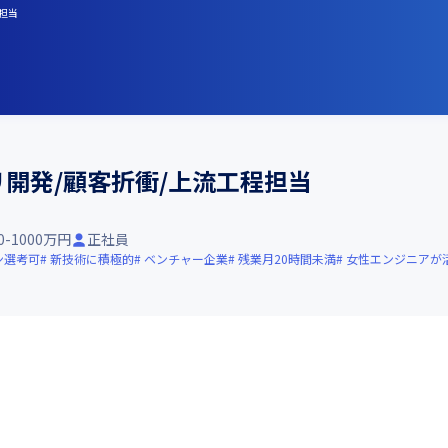
程担当
リ開発/顧客折衝/上流工程担当
0-1000万円
正社員
ン選考可
新技術に積極的
ベンチャー企業
残業月20時間未満
女性エンジニアが

