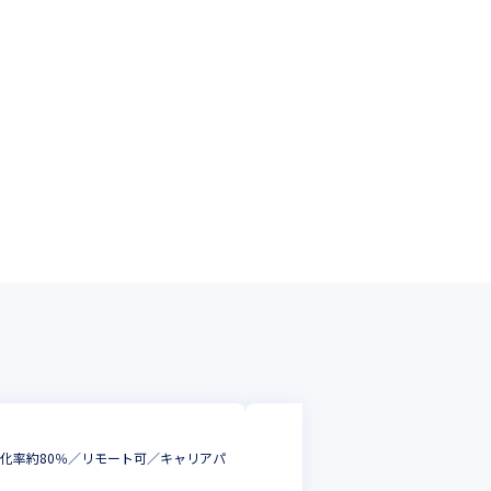
株式会社Y's
消化率約80％／リモート可／キャリアパ
【大阪・Webデザイナー
00％／リモート可／キ