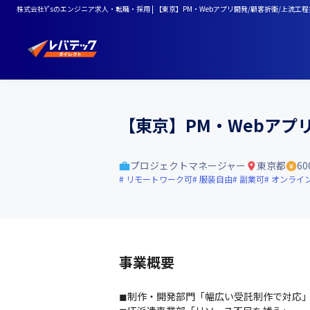
株式会社Y'sのエンジニア求人・転職・採用 | 【東京】PM・Webアプリ開発/顧客折衝/上流工
【東京】PM・Webアプ
プロジェクトマネージャー
東京都
60
リモートワーク可
服装自由
副業可
オンライ
事業概要
◼︎制作・開発部門「幅広い受託制作で対応」