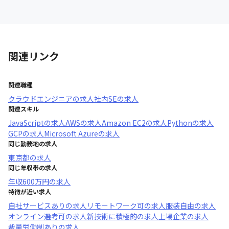
関連リンク
関連職種
クラウドエンジニア
の求人
社内SE
の求人
関連スキル
JavaScript
の求人
AWS
の求人
Amazon EC2
の求人
Python
の求人
GCP
の求人
Microsoft Azure
の求人
同じ勤務地の求人
東京都
の求人
同じ年収帯の求人
年収
600万円
の求人
特徴が近い求人
自社サービスあり
の求人
リモートワーク可
の求人
服装自由
の求人
オンライン選考可
の求人
新技術に積極的
の求人
上場企業
の求人
裁量労働制あり
の求人