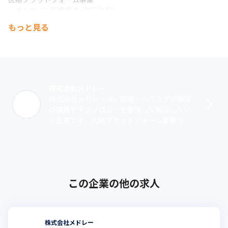
・オンライン医療事典『MEDLEY』

・クラウド診療支援システム『CLINICS（クリニクス）』

もっと見る
・病院向け電子カルテ『MALL（モール）』

・歯科向けクラウド業務支援システム『Dentis（デンティス）』
株式会社メドレー
株式会社メドレーは、医療・ヘルスケア領域
の課題をテクノロジーを駆使して解決してい
く企業です。人材プラットフォーム事業で
は、人材採用システム『ジョブメドレー』を
運営し、医療現場の人材不足や地域偏在課題
の･･･
この企業の他の求人
株式会社メドレー