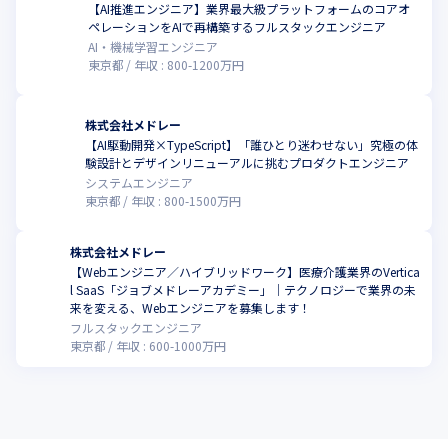
【AI推進エンジニア】業界最大級プラットフォームのコアオ
ペレーションをAIで再構築するフルスタックエンジニア
AI・機械学習エンジニア
東京都
年収 :
800
-
1200
万円
株式会社メドレー
【AI駆動開発×TypeScript】「誰ひとり迷わせない」究極の体
験設計とデザインリニューアルに挑むプロダクトエンジニア
システムエンジニア
東京都
年収 :
800
-
1500
万円
株式会社メドレー
【Webエンジニア／ハイブリッドワーク】医療介護業界のVertica
l SaaS「ジョブメドレーアカデミー」｜テクノロジーで業界の未
来を変える、Webエンジニアを募集します！
フルスタックエンジニア
東京都
年収 :
600
-
1000
万円