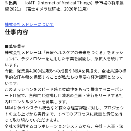
※出典：「IoMT（Internet of Medical Things）新市場の将来展
望 2021」（富士キメラ総研社、2020年11月）
株式会社メドレーについて
仕事内容
■募集背景

株式会社メドレーは「医療ヘルスケアの未来をつくる」をミッシ
ョンに、テクノロジーを活用した事業を展開し、急拡大を続けて
います。

今後、従業員4,000名規模への成長やM&Aを見据え、全社共通の標
準的なIT基盤を構築することが私たちの重要な経営課題となって
います。

このミッションをスピード感と柔軟性をもって推進するコーポレ
ートIT室で、各部門と連携しIT戦略の企画・実行をリードする社
内ITコンサルタントを募集します。

M&Aに伴うシステム統合など様々な経営課題に対し、プロジェク
トの立ち上げから実行まで、すべてのプロセスに裁量と責任を持
って取り組んでいただきます。

全社で利用するコラボレーションシステムから、会計・人事・法