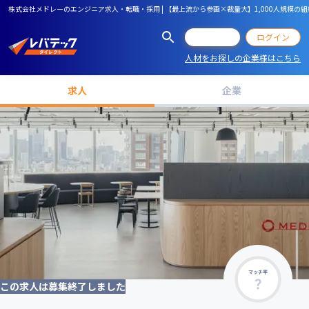
株式会社メドレーのエンジニア求人・転職・採用 | 【最上流から参画×裁量大】1,000人規模の
会員登録
ログイン
人材をお探しの企業様はこちら
求人
企業
マッチ率
この求人は募集終了しました