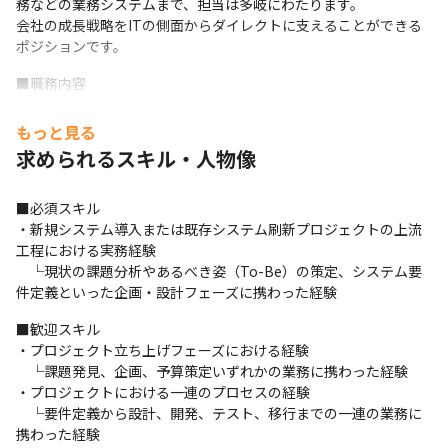
務などの業務システムまで、担当は多岐にわたります。

会社の成長戦略をITの側面からダイレクトに支えることができる
ポジションです。
■職務内容

●主な業務内容

・IT戦略の企画・プロジェクト推進

もっと見る
　└日常業務を通じた経営・業務課題の発見

求められるスキル・人物像
　└課題解決に向けた情報収集、技術検証（PoC）の実施

　└システム導入・開発・改善プロジェクトの企画立案〜予算策
■必須スキル

定

・新規システム導入または既存システム刷新プロジェクトの上流
　└プロジェクトの実行管理・推進（外部ベンダーのマネジメン
工程における実務経験

トを含む）

　└現状の課題分析やあるべき姿（To-Be）の策定、システム要
・社内システムの導入・改善・運用

件定義といった企画・設計フェーズに携わった経験
　└全社利用システム（例：Google Workspace, Slack）の改善

　└会計・人事・法務などの業務システムの導入・刷新

■歓迎スキル

　└企業買収に伴うシステム統合（PMI）の実行

・プロジェクト立ち上げフェーズにおける経験

　└各種申請ワークフローの構築、運用業務の自動化

　└課題発見、企画、予算策定いずれかの業務に携わった経験

※アサインはご経験や適性・希望に基づいて判断します
・プロジェクトにおける一連のプロセスの経験

　└要件定義から設計、開発、テスト、移行までの一連の業務に
■技術環境（全社共通の一例）

携わった経験

▼クラウドインフラ
