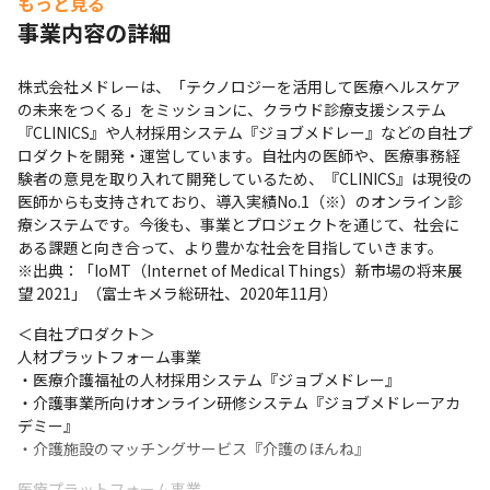
もっと見る
　入社年次・年齢・肩書に関わらず、評価結果によりJob Sizeが
事業内容の詳細
上がれば報酬水準も上がる、フェアで合理性の高い報酬決定を行
っています。
株式会社メドレーは、「テクノロジーを活用して医療ヘルスケア
の未来をつくる」をミッションに、クラウド診療支援システム
『CLINICS』や人材採用システム『ジョブメドレー』などの自社プ
ロダクトを開発・運営しています。自社内の医師や、医療事務経
験者の意見を取り入れて開発しているため、『CLINICS』は現役の
医師からも支持されており、導入実績No.1（※）のオンライン診
療システムです。今後も、事業とプロジェクトを通じて、社会に
ある課題と向き合って、より豊かな社会を目指していきます。

※出典：「IoMT（Internet of Medical Things）新市場の将来展
望 2021」（富士キメラ総研社、2020年11月）
＜自社プロダクト＞

人材プラットフォーム事業

・医療介護福祉の人材採用システム『ジョブメドレー』

・介護事業所向けオンライン研修システム『ジョブメドレーアカ
デミー』

・介護施設のマッチングサービス『介護のほんね』
医療プラットフォーム事業
