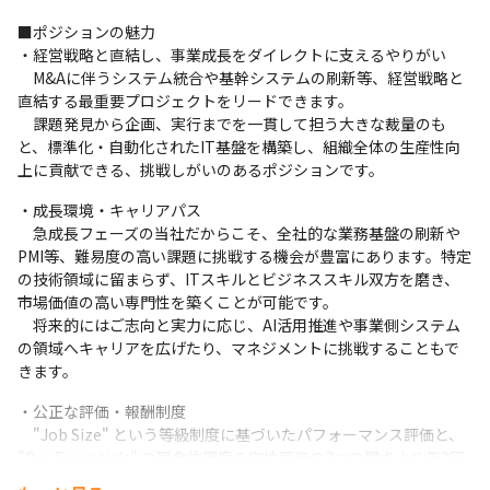
■ポジションの魅力

・経営戦略と直結し、事業成長をダイレクトに支えるやりがい

　M&Aに伴うシステム統合や基幹システムの刷新等、経営戦略と
直結する最重要プロジェクトをリードできます。

　課題発見から企画、実行までを一貫して担う大きな裁量のも
と、標準化・自動化されたIT基盤を構築し、組織全体の生産性向
上に貢献できる、挑戦しがいのあるポジションです。
・成長環境・キャリアパス

　急成長フェーズの当社だからこそ、全社的な業務基盤の刷新や
PMI等、難易度の高い課題に挑戦する機会が豊富にあります。特定
の技術領域に留まらず、ITスキルとビジネススキル双方を磨き、
市場価値の高い専門性を築くことが可能です。

　将来的にはご志向と実力に応じ、AI活用推進や事業側システム
の領域へキャリアを広げたり、マネジメントに挑戦することもで
きます。
・公正な評価・報酬制度

　"Job Size" という等級制度に基づいたパフォーマンス評価と、 
"Our Essentials" の理念体現度の定性評価の2つの観点より年2回
の報酬改定を行っています。
