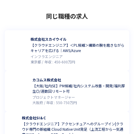
同じ職種の求人
株式会社スカイウイル
【クラウドエンジニア】＜PL候補＞構築の腕を磨きながら
キャリアを広げる｜AWS/Azure
インフラエンジニア
東京都
年収 :
450
-
600
万円
カコムス株式会社
【大阪/社内SE】PM候補/社内システム改善・開発/福利厚
生◎/週数回リモート可
プロジェクトマネージャー
大阪府
年収 :
550
-
750
万円
株式会社SI＆C
【クラウドエンジニア】アクセンチュアへのグループイン|クラ
ウド専門の新組織 Cloud Native Unit発足（上流工程から一気通