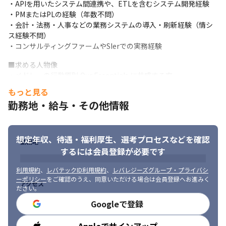
・APIを用いたシステム間連携や、ETLを含むシステム開発経験

AWS, Google Cloud, Azure, etc.

・PMまたはPLの経験（年数不問）

▼ネットワーク

・会計・法務・人事などの業務システムの導入・刷新経験（情シ
FortiGate, Cisco, etc.

ス経験不問）

▼クライアント

・コンサルティングファームやSIerでの実務経験
Windows, Mac, Android, iOS, etc.

▼コラボレーション

■求める人物像

Google Workspace, Slack, Confluence, Jira, GitHub, Zoom, etc.

・メドレーの行動原則 Our Essentials に共感する方

▼業務アプリ

・自らが導入/開発したシステムや仕組みに関して、それが実際に
Workday, ServiceNow, Google AppSheet, TeamSpirit, etc.

もっと見る
機能しているか、ステークホルダに価値を提供できているかに興
▼セキュリティ, デバイス管理

勤務地・給与・その他情報
味を持てる方

CrowdStrike, Jamf Pro, etc.

・ルールやマンパワーではなく、仕組みによる解決を好む方

▼言語

・目的達成のために、領域や役割を制限せず、自らボールを拾い
Google Apps Script, PowerShell, etc.
想定年収、待遇・福利厚生、
選考プロセスなどを確認
に行ける方
勤務地
するには会員登録が必要です
利用規約
、
レバテックID利用規約
、
レバレジーズグループ・プライバシ
ーポリシー
をご確認のうえ、同意いただける場合は会員登録へお進みく
アクセス
ださい。
Googleで登録
勤務時間