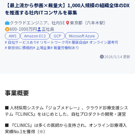
【最上流から参画×裁量大】1,000人規模の組織全体のDX
を推進する社内ITコンサルを募集
クラウドエンジニア、社内SE
東京都（六本木駅）
600-1000万円
正社員
AWS
Amazon EC2
GCP
Microsoft Azure
自社サービスあり
リモートワーク可
服装自由
オンライン選考可
新技術に積極的
上場企業
裁量労働制あり
2026/5/14
更新
事業概要
■ 人材採用システム『ジョブメドレー』、クラウド診療支援シス
テム『CLINICS』をはじめとした、自社プロダクトの開発・運営
■ 『CLINICS』は多くの医師から支持され、オンライン診療導入
実績No.1を獲得（※）
