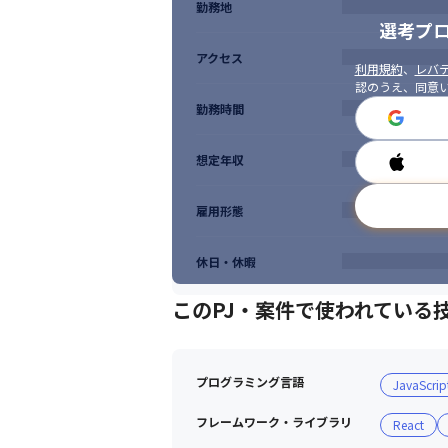
勤務地
選考プ
アクセス
利用規約
、
レバテ
認のうえ、同意
勤務時間
想定年収
雇用形態
休日・休暇
このPJ・案件で使われている
プログラミング言語
JavaScrip
フレームワーク・ライブラリ
React