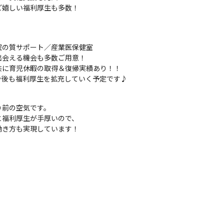
ど嬉しい福利厚生も多数！
の質サポート／産業医保健室

会える機会も多数ご用意！

に育児休暇の取得＆復帰実績あり！！

今後も福利厚生を拡充していく予定です♪
前の空気です。

福利厚生が手厚いので、

働き方も実現しています！