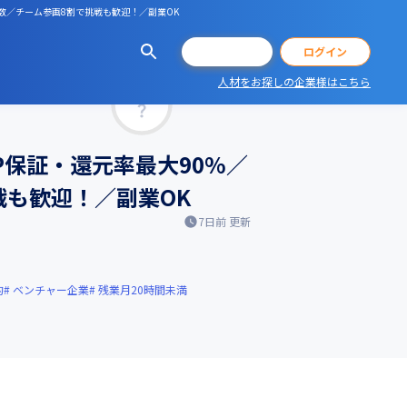
数／チーム参画8割で挑戦も歓迎！／副業OK
会員登録
ログイン
人材をお探しの企業様はこちら
マッチ率
P保証・還元率最大90%／
も歓迎！／副業OK
7日前
更新
的
ベンチャー企業
残業月20時間未満