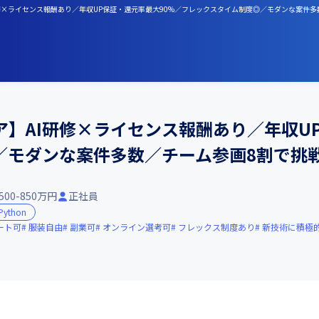
研修×ライセンス報酬あり／年収UP保証・還元率最大90%／フレックスタイム制度◎／モダンな案件多
】AI研修×ライセンス報酬あり／年収U
／モダンな案件多数／チーム参画8割で挑戦
500-850万円
正社員
Python
ート可
服装自由
副業可
オンライン選考可
フレックス制度あり
新技術に積極