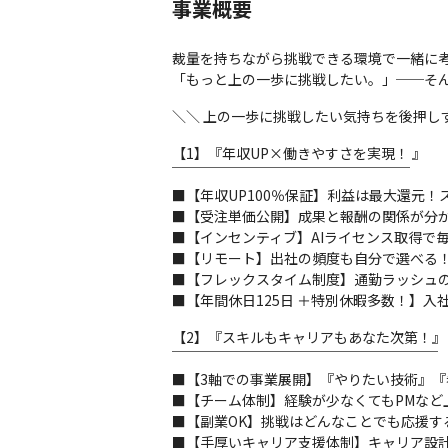
事業概要
裁量を持ちながら挑戦できる環境で一緒に考
「もっと上の一歩に挑戦したい。」──そ
＼＼ 上の一歩に挑戦したい気持ちを後押し
【1】『年収UP×働きやすさを実現！ 』

￣￣￣￣￣￣￣￣￣￣￣￣￣￣￣￣￣

■【年収UP100％保証】利益は最大還元！
■【受注単価公開】成果と報酬の関係が分か
■【インセンティブ】AIライセンス取得で毎
■【リモート】出社の頻度も自分で選べる！
■【フレックスタイム制度】通勤ラッシュの
■【年間休日125日 ＋特別休暇多数！】
【2】『スキルもキャリアもあなた次第！』

￣￣￣￣￣￣￣￣￣￣￣￣￣￣￣￣￣￣￣

■【3軸での事業展開】『やりたい技術』『
■【チーム体制】経験が少なくてもPMなど
■【副業OK】挑戦はどんなことでも応援する
■【手厚いキャリア支援体制】キャリア設計