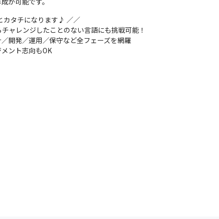
形成が可能です。
カタチになります♪ ／／

チャレンジしたことのない言語にも挑戦可能！

／開発／運用／保守など全フェーズを網羅

メント志向もOK