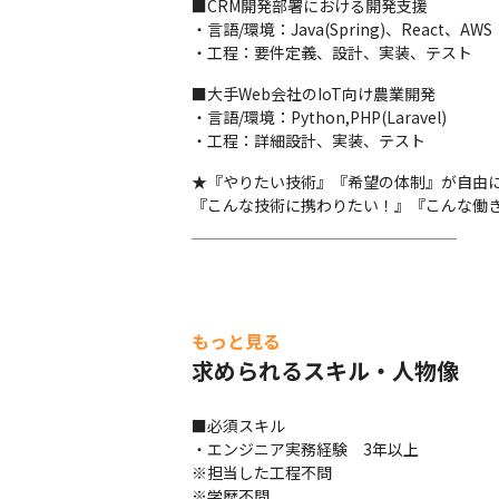
■CRM開発部署における開発支援

・言語/環境：Java(Spring)、React、AWS

・工程：要件定義、設計、実装、テスト
■大手Web会社のIoT向け農業開発

・言語/環境：Python,PHP(Laravel)

・工程：詳細設計、実装、テスト
★『やりたい技術』『希望の体制』が自由に
『こんな技術に携わりたい！』『こんな働
￣￣￣￣￣￣￣￣￣￣￣￣￣￣￣￣￣
もっと見る
求められるスキル・人物像
■必須スキル

・エンジニア実務経験　3年以上

※担当した工程不問

※学歴不問