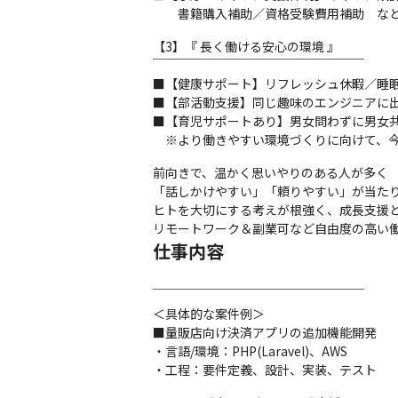
　　書籍購入補助／資格受験費用補助　な
【3】『 長く働ける安心の環境 』

￣￣￣￣￣￣￣￣￣￣￣￣￣￣￣￣￣

■【健康サポート】リフレッシュ休暇／睡眠
■【部活動支援】同じ趣味のエンジニアに出
■【育児サポートあり】男女問わずに男女共
　※より働きやすい環境づくりに向けて、
前向きで、温かく思いやりのある人が多く

「話しかけやすい」「頼りやすい」が当たり
ヒトを大切にする考えが根強く、成長支援と
リモートワーク＆副業可など自由度の高い
仕事内容
￣￣￣￣￣￣￣￣￣￣￣￣￣￣￣￣￣

＜具体的な案件例＞

■量販店向け決済アプリの追加機能開発

・言語/環境：PHP(Laravel)、AWS

・工程：要件定義、設計、実装、テスト