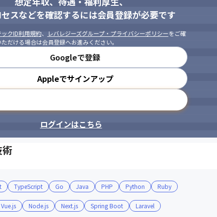
想定年収、待遇・福利厚生、
ロセスなどを確認するには会員登録が必要です
ックID利用規約
、
レバレジーズグループ・プライバシーポリシー
をご確
いただける場合は会員登録へお進みください。
Googleで登録
Appleでサインアップ
メールアドレスで登録
ログインはこちら
技術
t
TypeScript
Go
Java
PHP
Python
Ruby
Vue.js
Node.js
Next.js
Spring Boot
Laravel