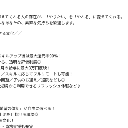
えてくれる人の存在が、「やりたい」を「やれる」に変えてくれる。

んなあなたの、素直な気持ちを歓迎します。
する文化／／
スキルアップ後は最大還元率90％！

る、透明な評価制度◎

月の給与に最大3万円反映！

／スキルに応じてフルリモートも可能！

回避／子供のお迎え／通院なども◎

入社初月から利用できるリフレッシュ休暇など♪
希望の体制』が自由に選べる！

上流を目指せる環境◎

文化！

・資格支援も充実
