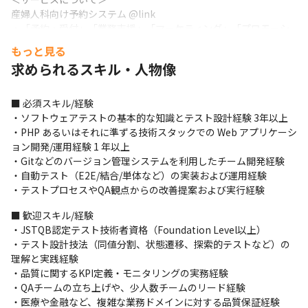
産婦人科向け予約システム @link

・「予約・受付」「業務支援」「マーケティング」「プロモーシ
ョン」で患者とのつながりを創出する業務支援システムです

もっと見る
・高いコストパフォーマンスを強みとし、700を超える機能と設定
求められるスキル・人物像
により、産婦人科医療機関の業務を効率化します

・医療機関のニーズに合わせてクラウド/オンプレミスのどちらで
も導入可能です

■ 必須スキル/経験

・ユーザーの声をもとに20年以上開発を続けているパッケージシ
・ソフトウェアテストの基本的な知識とテスト設計経験 3年以上

ステムで、安く、柔軟性の高い電子カルテです
・PHP あるいはそれに準ずる技術スタックでの Web アプリケーシ
ョン開発/運用経験 1 年以上

・Gitなどのバージョン管理システムを利用したチーム開発経験

・自動テスト（E2E/結合/単体など）の実装および運用経験

・テストプロセスやQA観点からの改善提案および実行経験
■ 歓迎スキル/経験

・JSTQB認定テスト技術者資格（Foundation Level以上）

・テスト設計技法（同値分割、状態遷移、探索的テストなど）の
理解と実践経験

・品質に関するKPI定義・モニタリングの実務経験

・QAチームの立ち上げや、少人数チームのリード経験

・医療や金融など、複雑な業務ドメインに対する品質保証経験