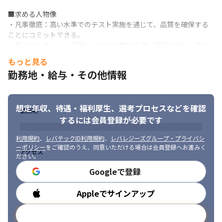
■求める人物像

・凡事徹底：高い水準でのテスト実施を通じて、品質を確保する
ことにコミットできる。

・誰よりも詳しく：医療サービスに関する深い知識を持ち、常に
最新情報を収集し続ける姿勢。

もっと見る
・信頼を獲得する：開発チームとの信頼関係構築と円滑なコミュ
勤務地・給与・その他情報
ニケーションによる協力。

・成果を出す：自ら行動責任持ち必要情報収集と迅速行動で成果
出す。
想定年収、待遇・福利厚生、
選考プロセスなどを確認
勤務地
するには会員登録が必要です
利用規約
、
レバテックID利用規約
、
レバレジーズグループ・プライバシ
ーポリシー
をご確認のうえ、同意いただける場合は会員登録へお進みく
アクセス
ださい。
Googleで登録
Appleでサインアップ
勤務時間
メールアドレスで登録