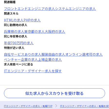
関連職種
フロントエンドエンジニア
の求人
システムエンジニア
の求人
関連スキル
HTML
の求人
PHP
の求人
同じ勤務地の求人
兵庫県
の求人
東京都
の求人
大阪府
の求人
同じ年収帯の求人
年収
700万円
の求人
特徴が近い求人
自社サービスあり
の求人
服装自由
の求人
オンライン選考可
の求人
ベンチャー企業
の求人
上場企業
の求人
求人検索ページに戻る
ITエンジニア・デザイナー求人を探す
似た求人からスカウトを受け取る
ITエンジニア・デザイナーの求人・転職TOP
ITエンジニア・デザイナーの求人・転職を探