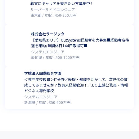
着実にキャリアを築きたい方募集中！
サーバーサイドエンジニア
東京都
年収 :
450
-
950
万円
株式会社ラージック
【愛知県エリア】OutSystems経験者を大募集■経験者高待
遇を確約/年間休日144日取得可■
システムエンジニア
愛知県
年収 :
500
-
1200
万円
学校法人国際総合学園
＜専門学校教員＞IT分野／経験・知識を活かして、次世代の育
成してみませんか？教員未経験歓迎！／JJC 上越公務員・情報
ビジネス専門学校
システムエンジニア
新潟県
年収 :
350
-
600
万円