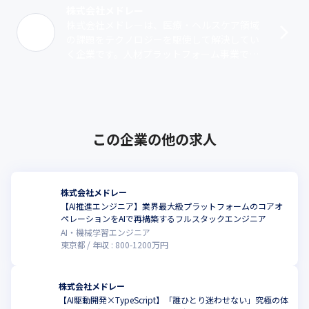
株式会社メドレー
株式会社メドレーは、医療・ヘルスケア領域
の課題をテクノロジーを駆使して解決してい
く企業です。人材プラットフォーム事業で
は、人材採用システム『ジョブメドレー』を
運営し、医療現場の人材不足や地域偏在課題
の･･･
この企業の他の求人
株式会社メドレー
【AI推進エンジニア】業界最大級プラットフォームのコアオ
ペレーションをAIで再構築するフルスタックエンジニア
AI・機械学習エンジニア
東京都
年収 :
800
-
1200
万円
株式会社メドレー
【AI駆動開発×TypeScript】「誰ひとり迷わせない」究極の体