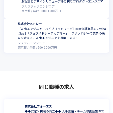
験設計とデザインリニューアルに挑むプロダクトエンジニア
フルスタックエンジニア
東京都
年収 :
800
-
1500
万円
株式会社メドレー
【Webエンジニア／ハイブリッドワーク】医療介護業界のVertica
l SaaS「ジョブメドレーアカデミー」｜テクノロジーで業界の未
来を変える、Webエンジニアを募集します！
システムエンジニア
東京都
年収 :
600
-
1000
万円
同じ職種の求人
株式会社フォーエス
◆◆安定×挑戦の両立◆◆ 大手直請・チーム参画型案件で