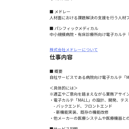
■ メドレー

人材面における課題解決の支援を行う人材
■ パシフィックメディカル

中小規模病院・有床診療所向け電子カルテ『
株式会社メドレーについて
仕事内容
■ 概要

自社サービスである病院向け電子カルテ「MA
＜具体的には＞

※適正やご意向を踏まえながら業務アサイン
・電子カルテ「MALL」の設計、開発、テス
　- バックエンド、フロントエンド

　- 新機能実装、既存の機能改修

・他メーカーの医療システムや医療機器と
■サービス説明
