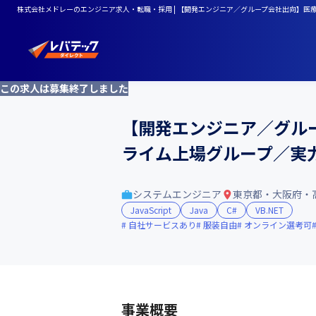
株式会社メドレーのエンジニア求人・転職・採用 | 【開発エンジニア／グループ会社出向】
この求人は募集終了しました
【開発エンジニア／グル
ライム上場グループ／実
システムエンジニア
東京都・大阪府・
JavaScript
Java
C#
VB.NET
自社サービスあり
服装自由
オンライン選考可
事業概要