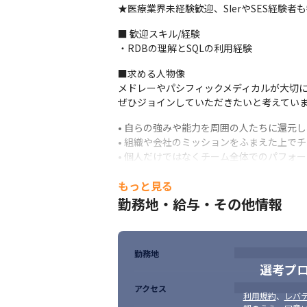
★医療業界未経験歓迎、SIerやSES経験者
■ 歓迎スキル/経験

・RDBの理解とSQLの利用経験
■求める人物像

メドレーやパシフィックメディカルが大切にし
ぜひジョインしていただきたいと考えてい
• 自らの強みや能力を周囲の人たちに還元
• 組織や会社のミッションをふまえた上で
• 個人だけではなくチーム全体でのパフォ
• 立場や職種による認識のギャップを理解
もっと見る
• 自己の強み弱みを理解した上で、他者の
勤務地・給与・その他情報
勤務地
選考プ
アクセス
利用規約
、
レバテ