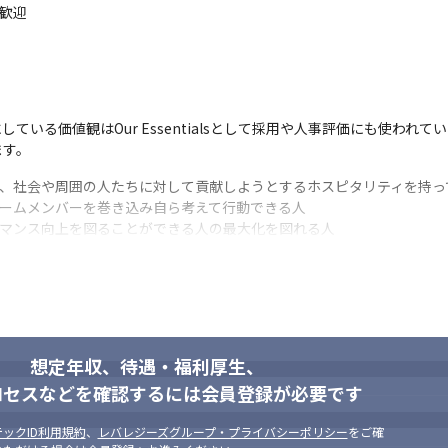
も歓迎
ている価値観はOur Essentialsとして採用や人事評価にも使われ
ます。
し、社会や周囲の人たちに対して貢献しようとするホスピタリティを持って
チームメンバーを巻き込み自ら考えて行動できる人

ーマンス向上を図ることができる人の最大化を図れる人

し埋めめながら、他者をリスペクトしつつ適切にコミュニケーションができ
強み弱みに対して素直にリスペクトができる人
想定年収、待遇・福利厚生、
ロセスなどを確認するには会員登録が必要です
ックID利用規約
、
レバレジーズグループ・プライバシーポリシー
をご確