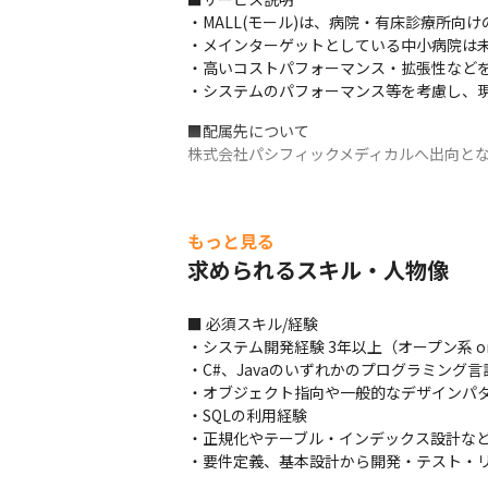
・MALL(モール)は、病院・有床診療所向
・メインターゲットとしている中小病院は未
・高いコストパフォーマンス・拡張性などを
・システムのパフォーマンス等を考慮し、現
■配属先について

株式会社パシフィックメディカルへ出向と
もっと見る
求められるスキル・人物像
■ 必須スキル/経験

・システム開発経験 3年以上（オープン系 or 
・C#、Javaのいずれかのプログラミング言
・オブジェクト指向や一般的なデザインパタ
・SQLの利用経験

・正規化やテーブル・インデックス設計など
・要件定義、基本設計から開発・テスト・