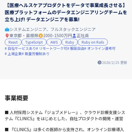
【医療ヘルスケアプロダクトをデータで事業成長させる】
医療プラットフォームのデータエンジニアリングチームを
立ち上げ! データエンジニアを募集!
システムエンジニア、フルスタックエンジニア
東京都・島根県
1000-1500万円
正社員
React
TypeScript
AWS
Ruby
Ruby on Rails
自社サービスあり
リモートワーク可
服装自由
オンライン選考可
上場企業
裁量労働制あり
2026/2/25
更新
事業概要
■ 人材採用システム『ジョブメドレー』、クラウド診療支援シス
テム『CLINICS』をはじめとした、自社プロダクトの開発・運営
■ 『CLINICS』は多くの医師から支持され、オンライン診療導入