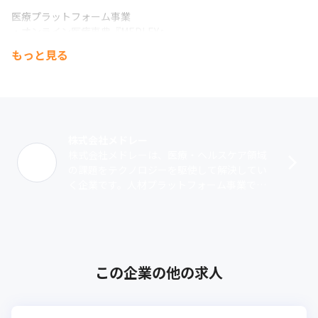
医療プラットフォーム事業

・オンライン医療事典『MEDLEY』

・クラウド診療支援システム『CLINICS（クリニクス）』

もっと見る
・かかりつけ薬局支援システム『Pharms（ファームス）』

・病院向け電子カルテ『MALL（モール）』

・歯科向けクラウド業務支援システム『Dentis（デンティス）』
株式会社メドレー
株式会社メドレーは、医療・ヘルスケア領域
の課題をテクノロジーを駆使して解決してい
く企業です。人材プラットフォーム事業で
は、人材採用システム『ジョブメドレー』を
運営し、医療現場の人材不足や地域偏在課題
の･･･
この企業の他の求人