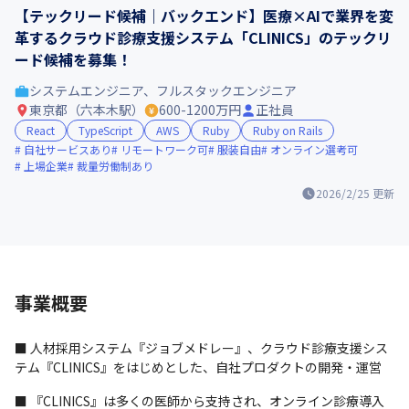
【テックリード候補｜バックエンド】医療×AIで業界を変
革するクラウド診療支援システム「CLINICS」のテックリ
ード候補を募集！
システムエンジニア、フルスタックエンジニア
東京都（六本木駅）
600-1200万円
正社員
React
TypeScript
AWS
Ruby
Ruby on Rails
自社サービスあり
リモートワーク可
服装自由
オンライン選考可
上場企業
裁量労働制あり
2026/2/25
更新
事業概要
■ 人材採用システム『ジョブメドレー』、クラウド診療支援シス
テム『CLINICS』をはじめとした、自社プロダクトの開発・運営
■ 『CLINICS』は多くの医師から支持され、オンライン診療導入