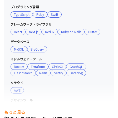
プログラミング言語
TypeScript
Ruby
Swift
フレームワーク・ライブラリ
社会的な課題の解決に挑戦できる環境です。
React
Next.js
Redux
Ruby on Rails
Flutter
データベース
MySQL
BigQuery
ミドルウェア・ツール
Docker
Terraform
CircleCI
GraphQL
Elasticsearch
Redis
Sentry
Datadog
クラウド
AWS
デザインツール
Figma
もっと見る
プロジェクト管理