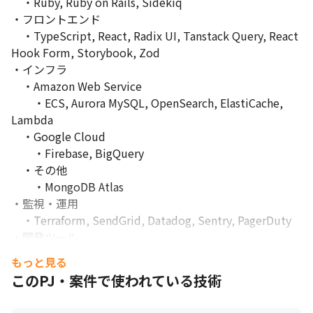
　・Ruby, Ruby on Rails, Sidekiq

Rails / TypeScript で実装されたプロダクトの品質を維持・向
・フロントエンド

上させるためのガードレール設計・構築 (Lint ルール、テスト自動
生成、N+1/スロークエリの自動検出等）
　・TypeScript, React, Radix UI, Tanstack Query, React 
次世代 AI Ops の実現
Hook Form, Storybook, Zod

AI Agent を活用した依存ライブラリの更新や技術的負債の解消
・インフラ

を自動化し、人間はより創造的な業務に集中できる環境を実現
　・Amazon Web Service

　　・ECS, Aurora MySQL, OpenSearch, ElastiCache, 
Lambda

　・Google Cloud

　　・Firebase, BigQuery

　・その他

　　・MongoDB Atlas

・監視・運用

　・Terraform, SendGrid, Datadog, Sentry, PagerDuty

・開発ツール

　・Cursor, GitHub, GitHub Copilot, Slack, Docker, 
もっと見る
OrbStack, MagicPod, CircleCI, GitHub Actions
このPJ・案件で使われている技術