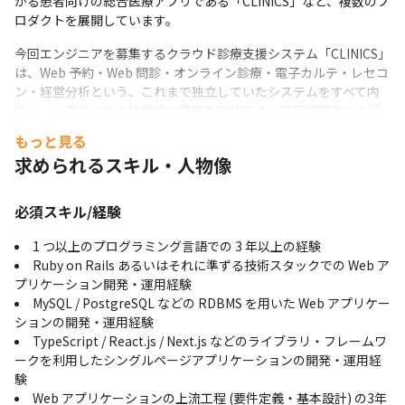
がる患者向けの総合医療アプリである「CLINICS」など、複数のプ
ロダクトを展開しています。
今回エンジニアを募集するクラウド診療支援システム「CLINICS」
は、Web 予約・Web 問診・オンライン診療・電子カルテ・レセコ
ン・経営分析という、これまで独立していたシステムをすべて内
包し、一貫性のある操作性で業務を完結できる医療機関向けのプ
ロダクトで、日本の医療が直面する、以下の3つの課題解決に挑ん
もっと見る
でいます。
求められるスキル・人物像
業務生産性の向上：医療現場は、労働人口の減少 及び 高齢化
の進行という社会の構造的な課題に直面しており、医療サービス
必須スキル/経験
を地域に届け続けるために「業務生産性の向上」を必要としてい
ます。
1 つ以上のプログラミング言語での 3 年以上の経験
医療の質の維持：効率化を進めるだけでなく、患者一人ひとり
Ruby on Rails あるいはそれに準ずる技術スタックでの Web ア
に質の高い医療を届け続けることも、私たちの重要なテーマで
プリケーション開発・運用経験
す。
MySQL / PostgreSQL などの RDBMS を用いた Web アプリケー
当たり前品質の追求：CLINICSが提供する電子カルテは、医療
ションの開発・運用経験
機関が「毎日利用する基幹システム」です。そのため、常に快適
TypeScript / React.js / Next.js などのライブラリ・フレームワ
で信頼できる利用環境を提供し続けることが、プロダクトの絶対
ークを利用したシングルページアプリケーションの開発・運用経
的な使命となります。
験
Web アプリケーションの上流工程 (要件定義・基本設計) の3年