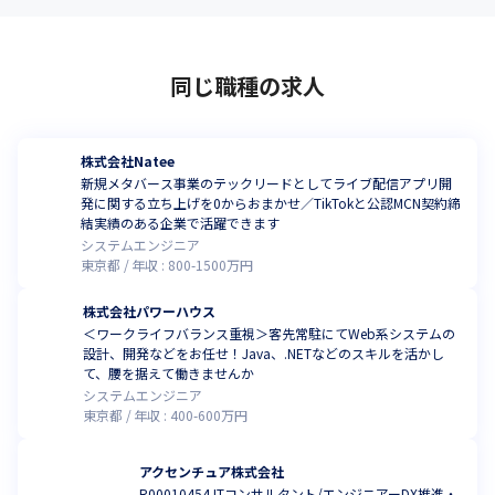
同じ職種の求人
株式会社Natee
新規メタバース事業のテックリードとしてライブ配信アプリ開
発に関する立ち上げを0からおまかせ／TikTokと公認MCN契約締
結実績のある企業で活躍できます
システムエンジニア
東京都
年収 :
800
-
1500
万円
株式会社パワーハウス
＜ワークライフバランス重視＞客先常駐にてWeb系システムの
設計、開発などをお任せ！Java、.NETなどのスキルを活かし
て、腰を据えて働きませんか
システムエンジニア
東京都
年収 :
400
-
600
万円
アクセンチュア株式会社
R00010454 ITコンサルタント/エンジニアーDX推進・