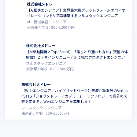
株式会社メドレー
【AI推進エンジニア】業界最大級プラットフォームのコアオ
ペレーションをAIで再構築するフルスタックエンジニア
AI・機械学習エンジニア
東京都
年収 :
800
-
1200
万円
株式会社メドレー
【AI駆動開発×TypeScript】「誰ひとり迷わせない」究極の体
験設計とデザインリニューアルに挑むプロダクトエンジニア
フルスタックエンジニア
東京都
年収 :
800
-
1500
万円
株式会社メドレー
【Webエンジニア／ハイブリッドワーク】医療介護業界のVertica
l SaaS「ジョブメドレーアカデミー」｜テクノロジーで業界の未
来を変える、Webエンジニアを募集します！
フルスタックエンジニア
東京都
年収 :
600
-
1000
万円