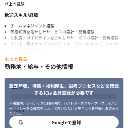
以上の経験
AI活用によるミッションの実現
歓迎スキル/経験
今、生成 AI の登場により、あらゆる業界でゲームチェンジが起き
ています。我々はその時代の「狭間」に立ち、 AIの活用を通して 
チームマネジメント経験
CLINICS を利用する医療従事者や患者、そして提供側のエンジニ
医療知識を活かしたサービスの設計・開発経験
アの日々の業務を再定義し、今までの当たり前を覆す という新た
法制度・ガイドラインを加味したサービスの設計・開発経験
な挑戦の舵を切りました。
ビジネス職またはプロダクトマネージャーのメンバーとのサー
ビスの企画・開発経験
この挑戦の中核を担うのが、新設された「AI 推進グループ」で
MongoDB などの NoSQL データベースを用いた Web アプリケ
す。私たちは、AI を活用した「新しい診療体験」をユーザーに届
もっと見る
ーションの開発・運用経験
けると同時に、生成 AI のツールを駆使して開発プロセスそのもの
勤務地・給与・その他情報
AWS / GCP / Azure などのクラウドコンピューティングサービ
を革新する「新しい開発基盤」を構築します。目指すのは、医療
スを使った開発経験
機関への迅速かつ継続的な機能提供と、10 倍の価値を生み出せる
GitHub などでの OSS 活動経験
「CLINICS 10x」な開発基盤の構築です。開発効率を飛躍的に高
想定年収、待遇・福利厚生、
選考プロセスなどを確認
各種ブログメディアやエンジニア向け情報共有サービス (Zenn
め、より多くの機能を、より速く、より確実に安全にユーザーへ
勤務地
/ DEV Community / Stack Overflow など) での情報発信経験
するには会員登録が必要です
届ける。そのためには、品質が高いコードを生成できる基盤、10
倍のリリース数に耐えられるQA・テスト基盤、10倍の顧客数にス
求める人物像
利用規約
、
レバテックID利用規約
、
レバレジーズグループ・プライバシ
ケールしても耐えられるシステム基盤が必要です。
ーポリシー
をご確認のうえ、同意いただける場合は会員登録へお進みく
業務内容
アクセス
メドレーが大切にしている価値観はOur Essentialsとして採用や
ださい。
人事評価にも使われていますが、それを踏まえて以下のような方
Googleで登録
上記の背景を踏まえ、新設された 「AI推進・基盤開発領域」 の中
にぜひジョインしていただきたいと考えています。