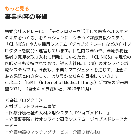
もっと見る
「業務生産性の向上」「医療の質の維持」「当たり前品質」の３
事業内容の詳細
点に向き合い、医療サービスの持続可能性を高めることがミッシ
ョンです。

以下の体制を敷いて、ミッションに向き合っています。
株式会社メドレーは、「テクノロジーを活用して医療ヘルスケア
の未来をつくる」をミッションに、クラウド診療支援システム
事業開発領域：短期の課題解決を目的としています。事業開発
『CLINICS』や人材採用システム『ジョブメドレー』などの自社プ
領域の中でも業務ドメインの関心ごと単位でスモールチームを構
ロダクトを開発・運営しています。自社内の医師や、医療事務経
成しています。
験者の意見を取り入れて開発しているため、『CLINICS』は現役の
AI推進・基盤開発領域：AI機能開発とAIの組織活用により中長
医師からも支持されており、導入実績No.1（※）のオンライン診
期の課題解決を目的としています。アプリケーション基盤の品質
療システムです。今後も、事業とプロジェクトを通じて、社会に
維持・向上、新しいテクノロジーを活用していく上でのアーキテ
ある課題と向き合って、より豊かな社会を目指していきます。

クチャ選定や PoC を行っています。
※出典：「IoMT（Internet of Medical Things）新市場の将来展
SRE 領域：システムのパフォーマンスをモニタリングし、当た
望 2021」（富士キメラ総研社、2020年11月）
り前品質の維持と向上に向けた取り組みを行なっています。
＜自社プロダクト＞

人材プラットフォーム事業

・医療介護福祉の人材採用システム『ジョブメドレー』

・介護事業所向けオンライン研修システム『ジョブメドレーアカ
デミー』

・介護施設のマッチングサービス『介護のほんね』