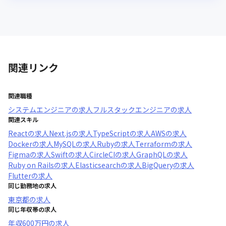
関連リンク
関連職種
システムエンジニア
の求人
フルスタックエンジニア
の求人
関連スキル
React
の求人
Next.js
の求人
TypeScript
の求人
AWS
の求人
Docker
の求人
MySQL
の求人
Ruby
の求人
Terraform
の求人
Figma
の求人
Swift
の求人
CircleCI
の求人
GraphQL
の求人
Ruby on Rails
の求人
Elasticsearch
の求人
BigQuery
の求人
Flutter
の求人
同じ勤務地の求人
東京都
の求人
同じ年収帯の求人
年収
600万円
の求人