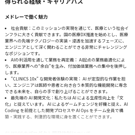
得られる経験・キャリアパス
GitHub
メドレーで働く魅力
コミュニケーションツール
社会貢献：このミッションの実現を通じて、医療という社会イ
Slack
ンフラに大きく貢献できます。国の医療DX推進を始めとし、医療
得意な分野からお任せしていきます。
支給PC
業界への先端テクノロジーの実装・浸透を加速するフェーズに、
エンジニアとして深く関わることができる非常にチャレンジング
現場で選択可能（Windows/Mac）
なポジションです。
AIの利活用を通して業務を再定義： AI起点の業務最適化によ
り、医療業界への“余白”を生み、付加価値業務への集中を後押し
します。
"CLINICS 10x" な開発者体験の実現： AI が定型的な作業を担
い、エンジニアは医師や患者と向き合う本質的な機能開発に専念
できる未来を、自らの手で創り上げることができます。
最先端の AI 開発文化：私たちは AI による生産性向上を「文
化」と捉えています。 AI によるゲームチェンジを好機と捉え、AI
Coding を前提とした開発プロセスや AI Ops をチーム全員で構
築・実践する、刺激的な環境に身を置くことができます。
CLINICSのプロダクト開発体制について