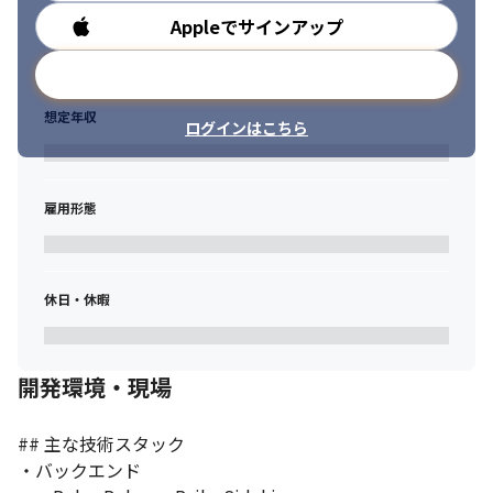
核メンバーとして、CLINICS の AI 機能を継続的かつ安全に届ける
Appleでサインアップ
ための バックエンドおよびインフラ基盤 を設計・実装いただきま
勤務時間
成果を出す: 強いオーナーシップと高いスピード感を持って行
す。
動・改善を繰り返すことができる方
メールアドレスで登録
長期のカスタマー価値を追求：エンドユーザーの視点を大切に
本ポジションでは、単なる機能開発に留まらず、AI 時代に即した 
し、システムの信頼性やパフォーマンスが与える影響に対して常
新しいアーキテクチャ設計、技術選定、開発・運用基盤の再構築 
想定年収
に向き合える方
ログインはこちら
をリードしていただきます。AI を前提とした開発プロセス（AI 
自分をアップデート：未知の分野に対して積極的に学び、アウ
Coding, AI Ops）の確立や、CI/CD・監視・セキュリティを備えた
トプットする好奇心を持ち合わせている方
強固な基盤構築を通じて、「CLINICS 10x」というビジョンの実現
建設的に進める：理想と現在地のギャップを理解し埋めなが
を牽引します。
雇用形態
ら、他者をリスペクトしつつ適切にコミュニケーションができる
人
医療機関業務を効率化する AI 機能の開発
革新と改善を主導：組織や会社のミッションをふまえた上でチ
バックエンド・インフラを中心に、AI 機能の提供に最適なアー
ームメンバーを巻き込み自ら考えて行動できる人
キテクチャ設計・実装をリード
休日・休暇
AI機能開発で得た知見を生かし、CLINICSの事業開発領域（プ
ロダクトチーム）で活用できるAI開発基盤を構築
“CLINICS 10x" を実現するための開発・運用基盤の構築
開発環境・現場
Terraform を用いた IaC の推進と CI/CD パイプラインの整備
デプロイ・リリースプロセスの自動化と改善
AI Coding 前提の開発プロセスの実現
## 主な技術スタック

Cursor/Claude Code 等の AI Agent を駆使し「CLINICS 10x」
・バックエンド

を本気で目指す開発プロセスの設計と、それを支える基盤整備