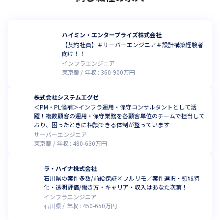
ハイミン・エンタープライズ株式会社
【契約社員】＃サーバーエンジニア＃設計構築経験者
向け！！
インフラエンジニア
東京都
年収 :
360
-
900
万円
株式会社システムエグゼ
＜PM・PL候補＞インフラ運用・保守コンサルタントとして活
躍！複数顧客の運用・保守業務を各顧客単位のチームで担当して
おり、困ったときに相談できる体制が整っています
サーバーエンジニア
東京都
年収 :
480
-
630
万円
ラ・ハイナ株式会社
石川県の案件多数/前給保証×フルリモ／案件選択・領域特
化・透明評価/働き方・キャリア・収入はあなた次第！
インフラエンジニア
石川県
年収 :
450
-
650
万円