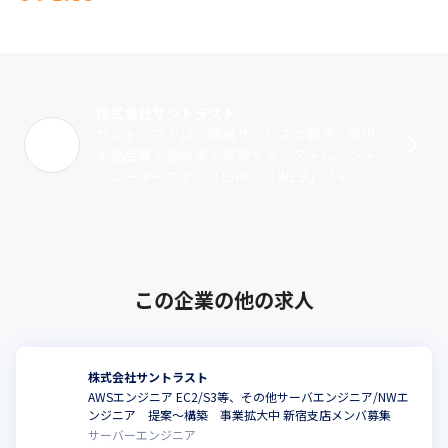
　＜提供価値＞

　　・短期的な成果ではなく、長期的な事業成長に寄与するITパ
ートナーシップ

　　・安心・安全・高品質なIT基盤の構築により、顧客の競争力
を支援
株式会社サントラスト
■【エンジニアリング事業】

サントラストは、情報サービスの創造と提供
多種多様な業種・業界に向けた技術支援を展開。プロジェクト単
を高品質・高水準で実現するシステムインテ
位の参画から自社主導開発まで、エンジニアの専門性を発揮でき
グレーターです。「ERP」「WEB」「インフ
るフィールドを広く提供しています。

ラ」を3本柱としてコンサルティング、システ
　＜主なサービス内容＞

ム開発を手がけていたます。多くの顧･･･
　　・Webサービス・業務アプリケーションの開発・改善

　　・クラウドを中心としたインフラ構築・運用・セキュリティ
対策

この企業の他の求人
　　・技術コンサルティング・開発プロセスの最適化支援

　　・自治体や官公庁など、社会インフラを支える案件への参画
実績あり

　＜強み＞

株式会社サントラスト
　　・AI・クラウド・セキュリティといった先端領域に積極的に
AWSエンジニア EC2/S3等、その他サーバエンジニア/NWエ
対応

ンジニア 提案～構築 事業拡大中 新宿支店メンバ募集
　　・単なる請負ではなく、業務課題を踏まえた本質的な技術提
サーバーエンジニア
案
