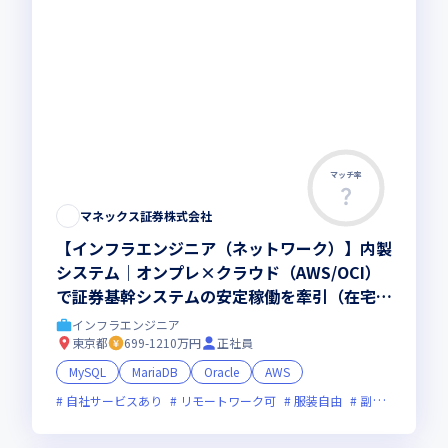
マッチ率
マネックス証券株式会社
【インフラエンジニア（ネットワーク）】内製
システム｜オンプレ×クラウド（AWS/OCI）
で証券基幹システムの安定稼働を牽引（在宅フ
レックスOK）
インフラエンジニア
東京都
699-1210万円
正社員
MySQL
MariaDB
Oracle
AWS
自社サービスあり
リモートワーク可
服装自由
副業可
オン