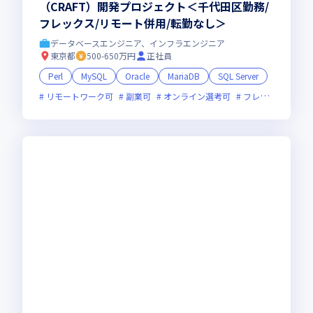
（CRAFT）開発プロジェクト＜千代田区勤務/
フレックス/リモート併用/転勤なし＞
データベースエンジニア、インフラエンジニア
東京都
500-650万円
正社員
Perl
MySQL
Oracle
MariaDB
SQL Server
リモートワーク可
副業可
オンライン選考可
フレックス制度あり