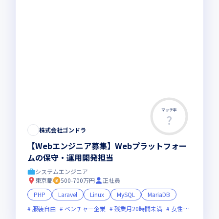
マッチ率
株式会社ゴンドラ
【Webエンジニア募集】Webプラットフォー
ムの保守・運用開発担当
システムエンジニア
東京都
500-700万円
正社員
PHP
Laravel
Linux
MySQL
MariaDB
服装自由
ベンチャー企業
残業月20時間未満
女性エンジニアが活躍中