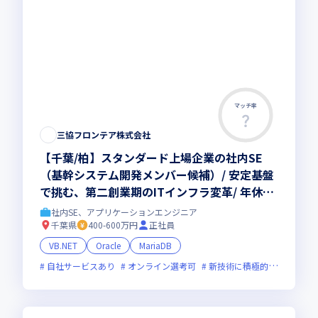
マッチ率
三協フロンテア株式会社
【千葉/柏】スタンダード上場企業の社内SE
（基幹システム開発メンバー候補）/ 安定基盤
で挑む、第二創業期のITインフラ変革/ 年休12
6日・住宅補助有・昼食無料
社内SE、アプリケーションエンジニア
千葉県
400-600万円
正社員
VB.NET
Oracle
MariaDB
自社サービスあり
オンライン選考可
新技術に積極的
上場企業