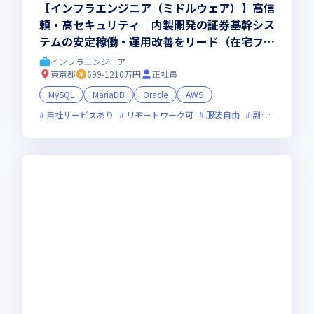
【インフラエンジニア（ミドルウェア）】高信
頼・高セキュリティ｜内製開発の証券基幹シス
テムの安定稼働・運用改善をリード（在宅フレ
ックスOK）
インフラエンジニア
東京都
699-1210万円
正社員
MySQL
MariaDB
Oracle
AWS
自社サービスあり
リモートワーク可
服装自由
副業可
オン