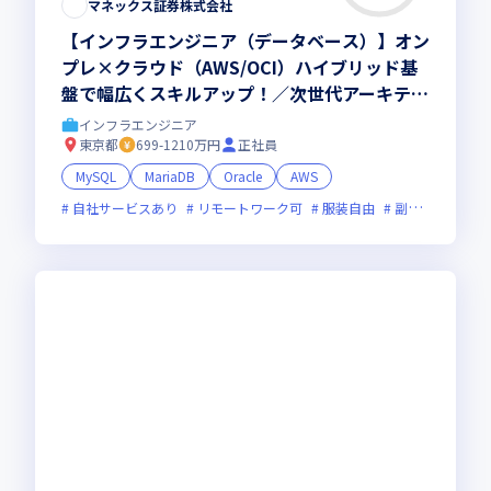
マネックス証券株式会社
【インフラエンジニア（データベース）】オン
プレ×クラウド（AWS/OCI）ハイブリッド基
盤で幅広くスキルアップ！／次世代アーキテク
チャの企画に挑戦／裁量◎／在宅フレックスO
インフラエンジニア
K
東京都
699-1210万円
正社員
MySQL
MariaDB
Oracle
AWS
自社サービスあり
リモートワーク可
服装自由
副業可
オン