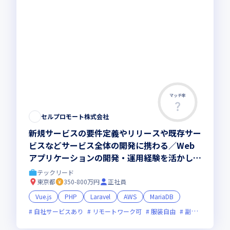
マッチ率
この求人は募集終了しました
セルプロモート株式会社
新規サービスの要件定義やリリースや既存サー
ビスなどサービス全体の開発に携わる／Web
アプリケーションの開発・運用経験を活かして
新規サービス開発を加速していきませんか
テックリード
東京都
350-800万円
正社員
Vue.js
PHP
Laravel
AWS
MariaDB
自社サービスあり
リモートワーク可
服装自由
副業可
新規