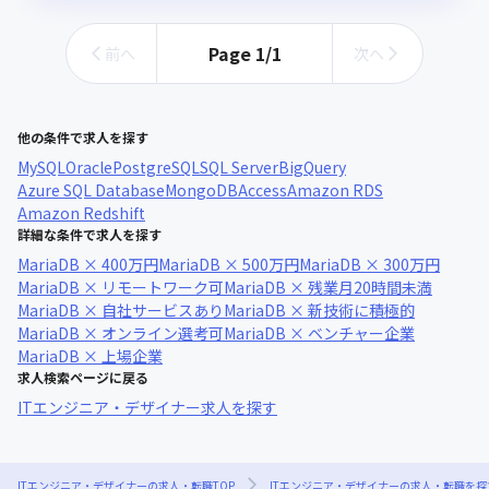
Page
1
/
1
前へ
次へ
他の条件で求人を探す
MySQL
Oracle
PostgreSQL
SQL Server
BigQuery
Azure SQL Database
MongoDB
Access
Amazon RDS
Amazon Redshift
詳細な条件で求人を探す
MariaDB × 400万円
MariaDB × 500万円
MariaDB × 300万円
MariaDB × リモートワーク可
MariaDB × 残業月20時間未満
MariaDB × 自社サービスあり
MariaDB × 新技術に積極的
MariaDB × オンライン選考可
MariaDB × ベンチャー企業
MariaDB × 上場企業
求人検索ページに戻る
ITエンジニア・デザイナー求人を探す
ITエンジニア・デザイナーの求人・転職TOP
ITエンジニア・デザイナーの求人・転職を探