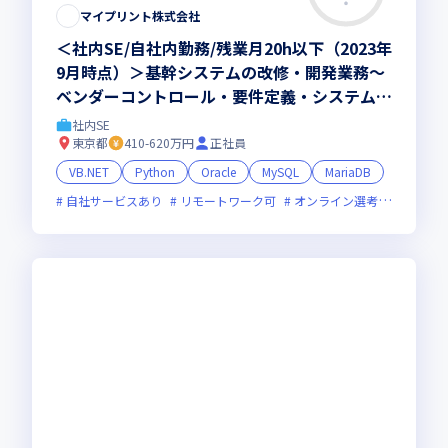
マイプリント株式会社
＜社内SE/自社内勤務/残業月20h以下（2023年
9月時点）＞基幹システムの改修・開発業務～
ベンダーコントロール・要件定義・システム企
画までお任せします
社内SE
東京都
410-620万円
正社員
VB.NET
Python
Oracle
MySQL
MariaDB
自社サービスあり
リモートワーク可
オンライン選考可
残業月