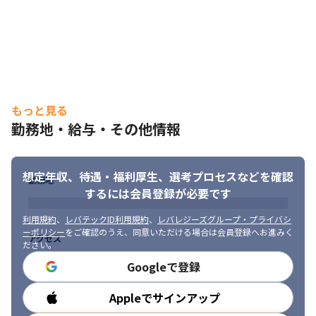
もっと見る
勤務地・給与・その他情報
想定年収、待遇・福利厚生、
選考プロセスなどを確認
勤務地
するには会員登録が必要です
利用規約
、
レバテックID利用規約
、
レバレジーズグループ・プライバシ
ーポリシー
をご確認のうえ、同意いただける場合は会員登録へお進みく
アクセス
ださい。
Googleで登録
Appleでサインアップ
勤務時間