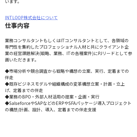
います。
INTLOOP株式会社について
仕事内容
業務コンサルタントもしくはITコンサルタントとして、各領域の
専門性を集約したプロフェッショナル人材と共にクライアント企
業の経営課題解決(戦略、業務、ITの各種案件)にPJリードとして参
画いただきます。 
◆市場分析や競合調査から戦略や構想の立案、実行、定着までの
伴走 

◆既存ビジネスモデルや組織構成の変革構想立案・計画・立上
げ、定着までの伴走

◆業務のBPO・外部人材活用の提案・企画・実行 

◆SalseforceやSAPなどのERPやSFAパッケージ導入プロジェクト
の構想/計画、設計、導入、定着までの伴走支援