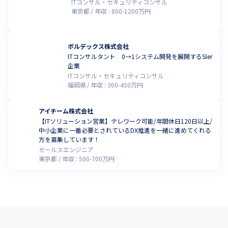
ITコンサル・セキュリティコンサル
東京都
年収 :
800
-
1200
万円
ボルデックス株式会社
ITコンサルタント 0→1システム開発を展開するSIer
企業
ITコンサル・セキュリティコンサル
福岡県
年収 :
300
-
450
万円
アイチーム株式会社
【ITソリューション営業】テレワーク可能/年間休日120日以上/
中小企業に一番必要とされているDX推進を一緒に進めてくれる
方を募集しています！
セールスエンジニア
東京都
年収 :
500
-
700
万円