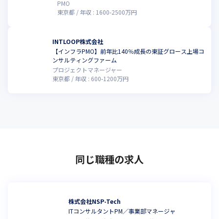
PMO
東京都
年収 :
1600
-
2500
万円
INTLOOP株式会社
【インフラPMO】前年比140％成長の東証グロース上場コ
ンサルティングファーム
プロジェクトマネージャー
東京都
年収 :
600
-
1200
万円
同じ職種の求人
株式会社NSP-Tech
ITコンサルタントPM／事業部マネージャ