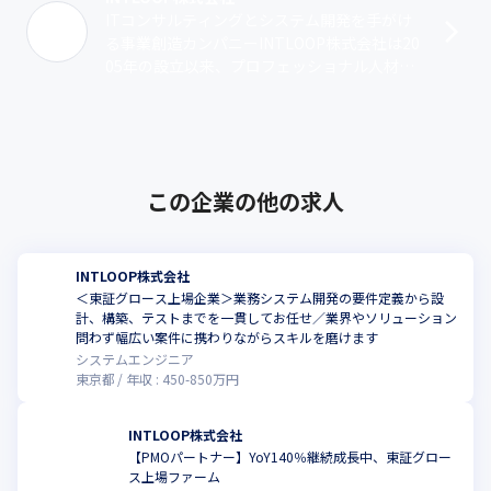
ITコンサルティングとシステム開発を手がけ
る事業創造カンパニーINTLOOP株式会社は20
05年の設立以来、プロフェッショナル人材の
活用によってクライアントのさまざまな課題
を解決してきました。創業以来･･･
この企業の他の求人
INTLOOP株式会社
＜東証グロース上場企業＞業務システム開発の要件定義から設
計、構築、テストまでを一貫してお任せ／業界やソリューション
問わず幅広い案件に携わりながらスキルを磨けます
システムエンジニア
東京都
年収 :
450
-
850
万円
INTLOOP株式会社
【PMOパートナー】YoY140％継続成長中、東証グロー
ス上場ファーム