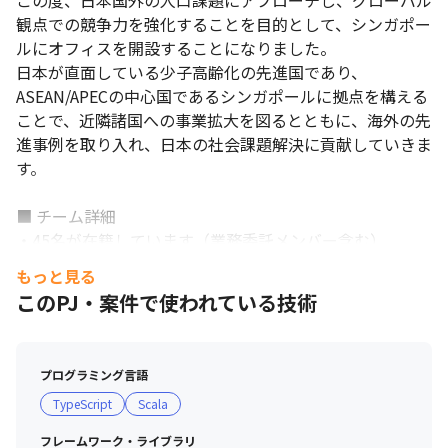
この度、日本国外の人口課題にアプローチし、グローバル
観点での競争力を強化することを目的として、シンガポー
ルにオフィスを開設することになりました。

日本が直面している少子高齢化の先進国であり、
ASEAN/APECの中心国であるシンガポールに拠点を構える
コミュニケーションを大切にする職場です。
ことで、近隣諸国への事業拡大を図るとともに、海外の先
進事例を取り入れ、日本の社会課題解決に貢献していきま
す。

■ チーム詳細

・45名が在籍しています（業務委託メンバー含む）

・平均年齢は31.6歳（23歳～47歳）です

もっと見る
・SIer出身者、Java/C#などの静的型付け言語の経験者が
このPJ・案件で使われている技術
多いです

・認定スクラムマスター（LSM、CSM）保有率65%です

プログラミング言語
■社員・現場の雰囲気

TypeScript
Scala
・真面目でおおらかな性格のメンバーが多いです

・Slackでの活発にコミュニケーションをとっています

フレームワーク・ライブラリ