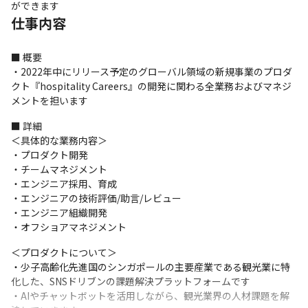
ができます
仕事内容
■ 概要

・2022年中にリリース予定のグローバル領域の新規事業のプロダ
クト『hospitality Careers』の開発に関わる全業務およびマネジ
メントを担います
■ 詳細

＜具体的な業務内容＞

・プロダクト開発

・チームマネジメント

・エンジニア採用、育成

・エンジニアの技術評価/助言/レビュー

・エンジニア組織開発

・オフショアマネジメント
＜プロダクトについて＞

・少子高齢化先進国のシンガポールの主要産業である観光業に特
化した、SNSドリブンの課題解決プラットフォームです

・AIやチャットボットを活用しながら、観光業界の人材課題を解