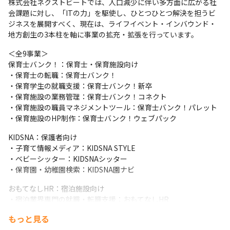
株式会社ネクストビートでは、人口減少に伴い多方面に広がる社
など
会課題に対し、「ITの力」を駆使し、ひとつひとつ解決を担うビ
ジネスを展開すべく、現在は、ライフイベント・インバウンド・
地方創生の3本柱を軸に事業の拡充・拡張を行っています。
＜全9事業＞

保育士バンク！：保育士・保育施設向け

・保育士の転職：保育士バンク！　

・保育学生の就職支援：保育士バンク！新卒　

・保育施設の業務管理：保育士バンク！コネクト　

・保育施設の職員マネジメントツール：保育士バンク！パレット

・保育施設のHP制作：保育士バンク！ウェブパック　
KIDSNA：保護者向け

・子育て情報メディア：KIDSNA STYLE

・ベビーシッター：KIDSNAシッター

・保育園・幼稚園検索：KIDSNA園ナビ
おもてなしHR：宿泊施設向け

・宿泊業界専門の就職・転職支援：おもてなしHR
もっと見る