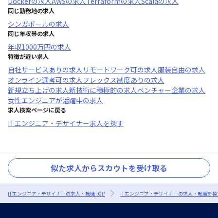
Docker
の求人
AWS
の求人
Terraform
の求人
Scala
の求人
同じ勤務地の求人
シンガポール
の求人
同じ年収帯の求人
年収
1000万円
の求人
特徴が近い求人
自社サービスあり
の求人
リモートワーク可
の求人
服装自由
の求人
オンライン選考可
の求人
フレックス制度あり
の求人
新規立ち上げ
の求人
新技術に積極的
の求人
ベンチャー企業
の求人
女性エンジニアが活躍中
の求人
求人検索ページに戻る
ITエンジニア・デザイナー求人を探す
似た求人からスカウトを受け取る
ITエンジニア・デザイナーの求人・転職TOP
ITエンジニア・デザイナーの求人・転職を探