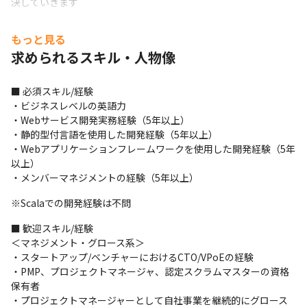
決していきます
＜体制＞

もっと見る
・業務委託メンバーも含む45名で開発を進めています

求められるスキル・人物像
・CTO（技術）とVPoE（組織マネジメント）の2頭体制です
＜利用する技術・ツール＞

■ 必須スキル/経験

・フロントエンド：TypeScript/Angular/Svelte Kit

・ビジネスレベルの英語力

・バックエンド：Scala/Play Framework/Slick/Serverless 
・Webサービス開発実務経験（5年以上）

Framework/NestJS

・静的型付言語を使用した開発経験（5年以上）

・インフラ環境：Terraform/Docker/AWS（IAM Identity 
・Webアプリケーションフレームワークを使用した開発経験（5年
Center、Cloudfront、ECS、Aurora、Redshift、 
以上）

OpenSearch、Cloudwatch Cloudwatch Alerm、EventBridge、
・メンバーマネジメントの経験（5年以上）
WAF、Chatbotなど）

・開発支援：GitHub Actions/GitHub 
※Scalaでの開発経験は不問
Enterprise/Redash/Slack/JIRA/Confluence
■ 歓迎スキル/経験

■ この仕事の面白み、魅力

＜マネジメント・グロース系＞

・ユーザーのフィードバックを基にした開発が行えます

・スタートアップ/ベンチャーにおけるCTO/VPoEの経験

・新規事業に積極的なので、新規開発を行えるチャンスが多いで
・PMP、プロジェクトマネージャ、認定スクラムマスターの資格
す

保有者

・Not縦割り組織、開発領域、業務領域の幅は自身で広げていけ
・プロジェクトマネージャーとして自社事業を継続的にグロース