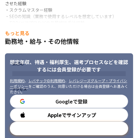
るため、裁量が大きいです

させた経験

・複数プロダクトの開発ナレッジを積極的に共有する文化があ
・スクラムマスター経験

り、開発プロセスが相乗的にブラッシュアップされる環境です

・SEOの知識（業務で使用するレベルを想定しています）

・インハウス体制で、プロダクト開発に必要な職種（営業、デザ
・TDD/ペアプロなどの品質維持手法経験
イナー、CS、マーケターなど）毎のプロフェッショナルが揃って
もっと見る
いるため、より深い議論が可能です
＜開発・実装系＞

勤務地・給与・その他情報
・海外拠点におけるプロダクト開発経験

・技術選定/検証の経験

・状態管理ライブラリ+フロントエンドフレームワークを使用した
開発経験

想定年収、待遇・福利厚生、
選考プロセスなどを確認
勤務地
・保守性とパフォーマンスを考慮したアプリケーション開発経験

するには会員登録が必要です
・アプリケーションアーキテクチャ設計経験

・データベース設計/モデリングの経験

利用規約
、
レバテックID利用規約
、
レバレジーズグループ・プライバシ
・パフォーマンスチューニングの経験
ーポリシー
をご確認のうえ、同意いただける場合は会員登録へお進みく
アクセス
ださい。
■ 求める人物像

Googleで登録
・何事にも当事者意識を持って取り組める方

・ビジネス/チーム/自己の成長にコミットするマインドを持ってい
Appleでサインアップ
勤務時間
る方
メールアドレスで登録