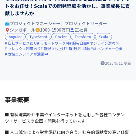
トをお任せ！Scalaでの開発経験を活かし、事業成長に貢
献しませんか
プロジェクトマネージャー、プロジェクトリーダー
シンガポール
1000-1500万円
正社員
Angular
TypeScript
Docker
Terraform
Scala
自社サービスあり
リモートワーク可
服装自由
オンライン選考可
フレックス制度あり
新規立ち上げ
新技術に積極的
ベンチャー企業
女性エンジニアが活躍中
2026/5/11
更新
事業概要
■ 有料職業紹介事業やインターネットを活用した各種コンテン
ツ・サービスの企画・開発を行っています
■ 人口減少による労働課題に向き合う、社会的貢献度の高い仕事