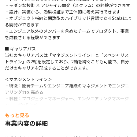
支給PC
・CTOによるテクニカルレビュー

・モダンな技術 × アジャイル開発（スクラム）の経験ができます

Mac
・技術書籍150冊以上保管（貸出可能）

・設計、実装から、効果検証まで主体的に考え実行できます

・オブジェクト指向と関数型のハイブリッド言語であるScalaによ
・国内テックカンファレンス参加支援

る開発ができます

・週1で業務時間内に2時間自己学習の場提供（夕学）

・エンジニア以外のメンバーを含めたチームでプロダクト、事業
・開発定例（週30分/知見や技術トピックの共有）

を成長させる経験ができます
・技術イベント（Nextbeat Tech Bar/隔月開催）

・資格取得支援（AWS認定資格 12種類/Oracle Master 
■ キャリアパス

当社のキャリアパスは「マネジメントライン」と「スペシャリス
Bronze/IPA 情報処理技術者試験/データサイエンティスト
トライン」の2軸を設定しており、2軸を跨ぐことも可能で、自分
検定/JDLA G検定/JDLA E資格 ※受験費用のみ）
だけのキャリアを形成することができます。
＜マネジメントライン＞

・特徴：開発チームやエンジニア組織のマネジメントでエンジニ
アリング力を高める

・職種：プロジェクトマネージャー、エンジニアリングマネージ
ャー、VPoEなど
もっと見る
＜スペシャリストライン＞

事業内容の詳細
・特徴：技術調査や選定、技術指導、共通基盤実装などの技術面
でエンジニアリング力を高める

・職種：SRE、チーフアーキテクト、シニアプリンシパル、CTO