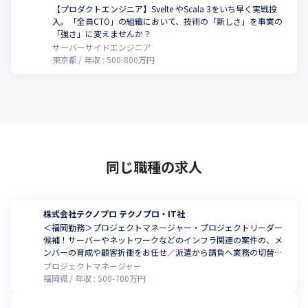
【プロダクトエンジニア】Svelte やScala 3をいち早く実戦投
入。「全員CTO」の組織において、技術の「新しさ」を事業の
こ
「強さ」に変えませんか？
サーバーサイドエンジニア
東京都
年収 :
500
-
800
万円
同じ職種の求人
株式会社テクノプロ テクノプロ・IT社
＜福岡勤務＞プロジェクトマネージャー・プロジェクトリーダー
候補！サーバーやネットワークなどのインフラ関連の案件の、メ
ンバーの育成や顧客折衝をお任せ／派遣から請負へ業務の切替え
を推進している支店
プロジェクトマネージャー
福岡県
年収 :
500
-
700
万円