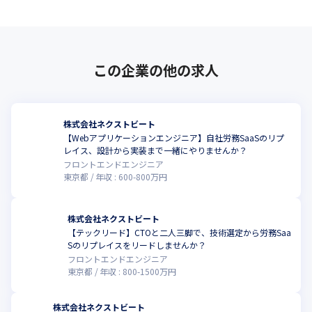
この企業の他の求人
株式会社ネクストビート
【Webアプリケーションエンジニア】自社労務SaaSのリプ
レイス、設計から実装まで一緒にやりませんか？
フロントエンドエンジニア
東京都
年収 :
600
-
800
万円
株式会社ネクストビート
【テックリード】CTOと二人三脚で、技術選定から労務Saa
こ
Sのリプレイスをリードしませんか？
フロントエンドエンジニア
東京都
年収 :
800
-
1500
万円
株式会社ネクストビート