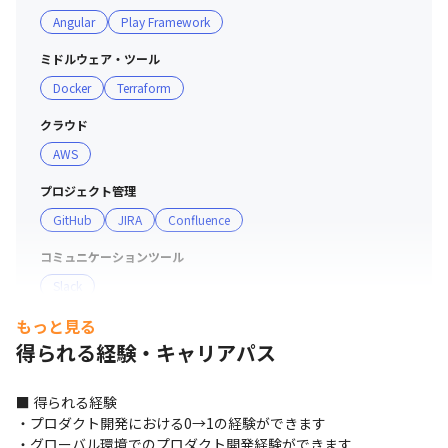
Angular
Play Framework
＜評価制度＞

エンジニア個人の成長と事業の成長の両軸を満たすために
ミドルウェア・ツール
開発組織独自の評価制度を運用しています。

Docker
Terraform
OKRを用い、月次で目標設定と振り返りを行うことで成果
を適切に評価しています。

クラウド
AWS
＜研修制度＞

プロジェクト管理
Scala、Angular初学者の方向けに、経験に応じて〜4週間
GitHub
JIRA
Confluence
程の研修プログラムを用意しています。

中途入社、新卒入社問わずほぼ全員がこの研修を受けた
コミュニケーションツール
後、実際のプロダクト開発を行っています。基礎研修＋応
Slack
用研修（Todoアプリ作成）の構成になっており、Scala、
Angularをキャッチアップいただけます。

もっと見る
マーケ・データ分析ツール
得られる経験・キャリアパス
redash
＜技術力向上支援制度＞

・技術書籍購入支援

その他
■ 得られる経験

・平日勉強会参加支援

slick
・プロダクト開発における0→1の経験ができます

・チーム毎のペアプロ、モブプロ

・グローバル環境でのプロダクト開発経験ができます
