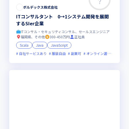
ボルデックス株式会社
ITコンサルタント 0→1システム開発を展開
するSIer企業
ITコンサル・セキュリティコンサル、セールスエンジニア
福岡県、その他
300-450万円
正社員
Scala
Java
JavaScript
自社サービスあり
服装自由
副業可
オンライン選考可
新規