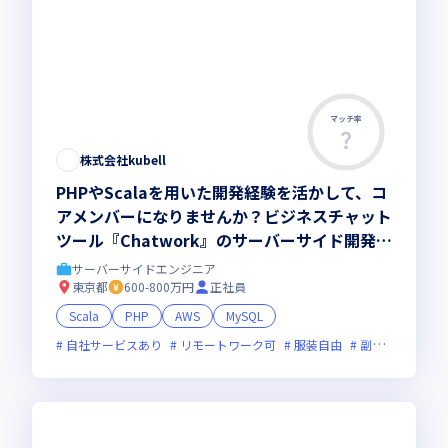
マッチ率
株式会社kubell
PHPやScalaを用いた開発経験を活かして、コ
アメンバーになりませんか？ビジネスチャット
ツール『Chatwork』のサーバーサイド開発を
お任せ！
サーバーサイドエンジニア
東京都
600-800万円
正社員
Scala
PHP
AWS
MySQL
自社サービスあり
リモートワーク可
服装自由
副業可
フレ