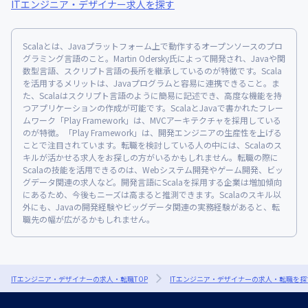
ITエンジニア・デザイナー求人を探す
Scalaとは、Javaプラットフォーム上で動作するオープンソースのプロ
グラミング言語のこと。Martin Odersky氏によって開発され、Javaや関
数型言語、スクリプト言語の長所を継承しているのが特徴です。Scala
を活用するメリットは、Javaプログラムと容易に連携できること。ま
た、Scalaはスクリプト言語のように簡易に記述でき、高度な機能を持
つアプリケーションの作成が可能です。ScalaとJavaで書かれたフレー
ムワーク「Play Framework」は、MVCアーキテクチャを採用している
のが特徴。「Play Framework」は、開発エンジニアの生産性を上げる
ことで注目されています。転職を検討している人の中には、Scalaのス
キルが活かせる求人をお探しの方がいるかもしれません。転職の際に
Scalaの技能を活用できるのは、Webシステム開発やゲーム開発、ビッ
グデータ関連の求人など。開発言語にScalaを採用する企業は増加傾向
にあるため、今後もニーズは高まると推測できます。Scalaのスキル以
外にも、Javaの開発経験やビッグデータ関連の実務経験があると、転
職先の幅が広がるかもしれません。
ITエンジニア・デザイナーの求人・転職TOP
ITエンジニア・デザイナーの求人・転職を探