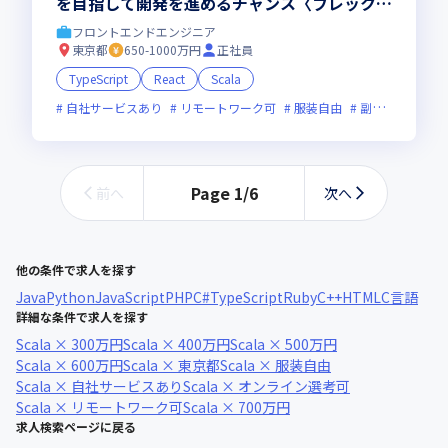
を目指して開発を進めるチャンス〈フレックス
／ハイブリッド勤務OK〉
フロントエンドエンジニア
東京都
650-1000万円
正社員
TypeScript
React
Scala
自社サービスあり
リモートワーク可
服装自由
副業可
オン
Page
1
/
6
前へ
次へ
他の条件で求人を探す
Java
Python
JavaScript
PHP
C#
TypeScript
Ruby
C++
HTML
C言語
詳細な条件で求人を探す
Scala × 300万円
Scala × 400万円
Scala × 500万円
Scala × 600万円
Scala × 東京都
Scala × 服装自由
Scala × 自社サービスあり
Scala × オンライン選考可
Scala × リモートワーク可
Scala × 700万円
求人検索ページに戻る