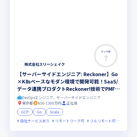
マッチ率
株式会社スリーシェイク
【サーバーサイドエンジニア: Reckoner】Go
×K8sベースなモダン環境で開発可能！SaaS/
データ連携プロダクトReckoner!技術でPMFを
目指すコアエンジニアを募集!
DevOpsエンジニア、サーバーサイドエンジニア
東京都
650-1300万円
正社員
GCP
Go
Scala
自社サービスあり
リモートワーク可
フルリモート可
服装自由