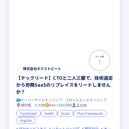
マッチ率
株式会社ネクストビート
【テックリード】CTOと二人三脚で、技術選定
から労務SaaSのリプレイスをリードしません
か？
サーバーサイドエンジニア、フロントエンドエンジニア
東京都、その他
800-1500万円
正社員
TypeScript
Svelte
Scala
Play Framework
Angular
自社サービスあり
リモートワーク可
服装自由
オンライン選考可