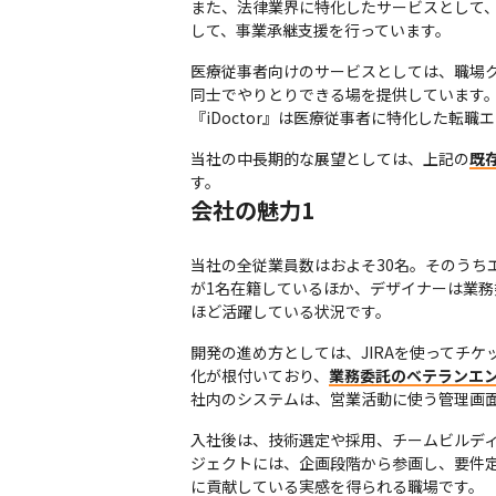
また、法律業界に特化したサービスとして、M&A
して、事業承継支援を行っています。
医療従事者向けのサービスとしては、職場
同士でやりとりできる場を提供しています。
『iDoctor』は医療従事者に特化した
当社の中長期的な展望としては、上記の
既
す。
会社の魅力1
当社の全従業員数はおよそ30名。そのうち
が1名在籍しているほか、デザイナーは業務
ほど活躍している状況です。
開発の進め方としては、JIRAを使ってチ
化が根付いており、
業務委託のベテランエ
社内のシステムは、営業活動に使う管理画面
入社後は、技術選定や採用、チームビルディ
ジェクトには、企画段階から参画し、要件
に貢献している実感を得られる職場です。