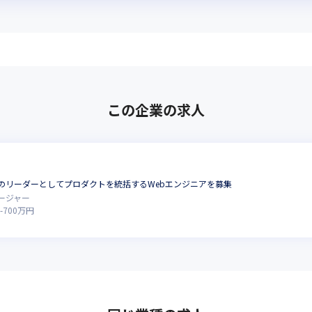
この企業の求人
のリーダーとしてプロダクトを統括するWebエンジニアを募集
ージャー
-
700
万円