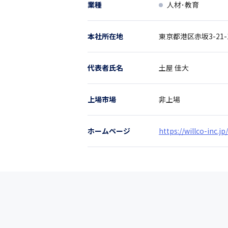
業種
人材･教育
本社所在地
東京都
港区赤坂3-21-
代表者氏名
土屋 佳大
上場市場
非上場
ホームページ
https://willco-inc.jp/