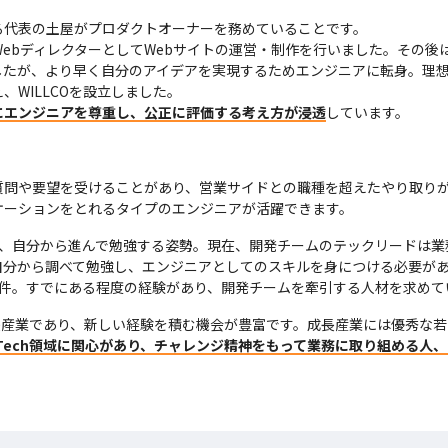
代表の土屋がプロダクトオーナーを務めていることです。

WebディレクターとしてWebサイトの運営・制作を行いました。その
したが、より早く自分のアイデアを実現するためエンジニアに転身。理
WILLCOを設立しました。

にエンジニアを尊重し、公正に評価する考え方が浸透
しています。
質問や要望を受けることがあり、営業サイドとの職種を超えたやり取り
ケーションをとれるタイプのエンジニアが活躍できます。
は、自分から進んで勉強する姿勢。現在、開発チームのテックリードは業
自分から調べて勉強し、エンジニアとしてのスキルを身につける必要が
条件。すでにある程度の経験があり、開発チームを牽引する人材を求めて
成長産業であり、新しい経験を積む機会が豊富です。成長産業には優秀な
RTech領域に関心があり、チャレンジ精神をもって業務に取り組める人