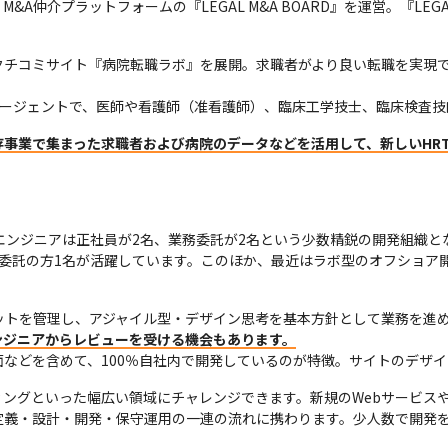
仲介プラットフォームの『LEGAL M&A BOARD』を運営。『LEGA
クチコミサイト『病院転職ラボ』を展開。求職者がより良い転職を実現


転職エージェントで、医師や看護師（准看護師）、臨床工学技士、臨床検査
存事業で集まった求職者および病院のデータなどを活用して、新しいHRT
エンジニアは正社員が2名、業務委託が2名という少数精鋭の開発組織と
委託の方1名が活躍しています。このほか、最近はラボ型のオフショア
ケットを管理し、アジャイル型・デザイン思考を基本方針として業務を進
ンジニアからレビューを受ける機会もあります。
などを含めて、100％自社内で開発しているのが特徴。サイトのデザ
ングといった幅広い領域にチャレンジできます。新規のWebサービス
定義・設計・開発・保守運用の一連の流れに携わります。少人数で開発