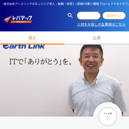
株式会社アースリンクのエンジニア求人・転職・採用 | ＜直請け8割＞開発プロジェクトのス
会員登録
ログイン
人材をお探しの企業様はこちら
求人
企業
マッチ率