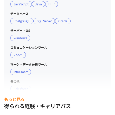
JavaScript
Java
PHP
は少なく、個々の能力向上に時間を充てる事を推奨する経
営スタイルをとっているため、社員定着率は 97%です
データベース
PostgreSQL
SQL Server
Oracle
サーバー・OS
Windows
コミュニケーションツール
Zoom
マーケ・データ分析ツール
intra-mart
その他
Salesforce
もっと見る
得られる経験・キャリアパス