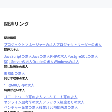
関連リンク
関連職種
プロジェクトマネージャー
の求人
プロジェクトリーダー
の求人
関連スキル
JavaScript
の求人
Java
の求人
PHP
の求人
PostgreSQL
の求人
SQL Server
の求人
Oracle
の求人
Windows
の求人
同じ勤務地の求人
東京都
の求人
同じ年収帯の求人
年収
600万円
の求人
特徴が近い求人
リモートワーク可
の求人
フルリモート可
の求人
オンライン選考可
の求人
フレックス制度あり
の求人
ベンチャー企業
の求人
残業月20時間未満
の求人