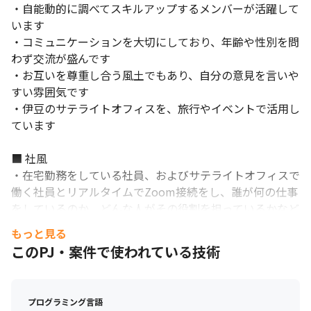
・自能動的に調べてスキルアップするメンバーが活躍して
います

・コミュニケーションを大切にしており、年齢や性別を問
わず交流が盛んです

・お互いを尊重し合う風土でもあり、自分の意見を言いや
すい雰囲気です

・伊豆のサテライトオフィスを、旅行やイベントで活用し
ています

■ 社風

・在宅勤務をしている社員、およびサテライトオフィスで
働く社員とリアルタイムでZoom接続をし、誰が何の仕事
をしているのか、どんな人がその役割を担っているかなど
を可視化することで、コミュニケーションロスの防止や、
もっと見る
よりリアルに関われる場（相談しやすい環境）を提供して
このPJ・案件で使われている技術
います

・『一体感』『チームワーク』を大切にする風土がありま
す

プログラミング言語
・80%がプライム案件である事から、業界比較でも残業