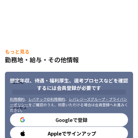
それぞれがスキルを活かせる環境です。
もっと見る
勤務地・給与・その他情報
想定年収、待遇・福利厚生、
選考プロセスなどを確認
勤務地
するには会員登録が必要です
利用規約
、
レバテックID利用規約
、
レバレジーズグループ・プライバシ
ーポリシー
をご確認のうえ、同意いただける場合は会員登録へお進みく
アクセス
ださい。
Googleで登録
Appleでサインアップ
勤務時間