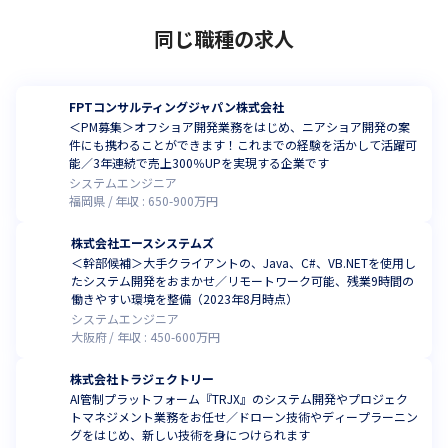
同じ職種の求人
FPTコンサルティングジャパン株式会社
＜PM募集＞オフショア開発業務をはじめ、ニアショア開発の案
件にも携わることができます！これまでの経験を活かして活躍可
能／3年連続で売上300％UPを実現する企業です
システムエンジニア
福岡県
年収 :
650
-
900
万円
株式会社エースシステムズ
＜幹部候補＞大手クライアントの、Java、C#、VB.NETを使用し
たシステム開発をおまかせ／リモートワーク可能、残業9時間の
働きやすい環境を整備（2023年8月時点）
システムエンジニア
大阪府
年収 :
450
-
600
万円
株式会社トラジェクトリー
AI管制プラットフォーム『TRJX』のシステム開発やプロジェク
トマネジメント業務をお任せ／ドローン技術やディープラーニン
グをはじめ、新しい技術を身につけられます