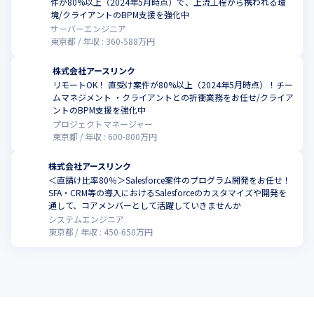
件が80%以上（2024年5月時点）で、上流工程から携われる環
こ
境/クライアントのBPM支援を強化中
サーバーエンジニア
東京都
年収 :
360
-
588
万円
株式会社アースリンク
リモートOK！ 直受け案件が80%以上（2024年5月時点）！チー
ムマネジメント ・クライアントとの折衝業務をお任せ/クライア
こ
ントのBPM支援を強化中
プロジェクトマネージャー
東京都
年収 :
600
-
800
万円
株式会社アースリンク
＜直請け比率80％＞Salesforce案件のプログラム開発をお任せ！
SFA・CRM等の導入におけるSalesforceのカスタマイズや開発を
こ
通して、コアメンバーとして活躍していきませんか
システムエンジニア
東京都
年収 :
450
-
650
万円