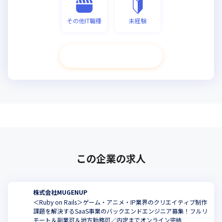
その他IT職種
未経験
次へ進む
この企業の求人
株式会社MUGENUP
＜Ruby on Rails＞ゲーム・アニメ・IP業界のクリエイティブ制作
課題を解決するSaaS事業のバックエンドエンジニア募集！フルリ
こ
モート＆副業可＆地方勤務可／内定までオンライン完結