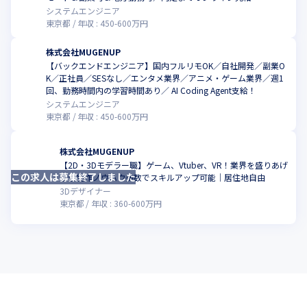
システムエンジニア
東京都
年収 :
450
-
600
万円
株式会社MUGENUP
【バックエンドエンジニア】国内フルリモOK／自社開発／副業O
K／正社員／SESなし／エンタメ業界／アニメ・ゲーム業界／週1
こ
回、勤務時間内の学習時間あり／ AI Coding Agent支給！
システムエンジニア
東京都
年収 :
450
-
600
万円
株式会社MUGENUP
【2D・3Dモデラー職】ゲーム、Vtuber、VR！業界を盛りあげ
この求人は募集終了しました
こ
る◎制作ノウハウ多数でスキルアップ可能｜居住地自由
3Dデザイナー
東京都
年収 :
360
-
600
万円