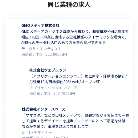
同じ業種の求人
GMOメディア株式会社
GMOメディアのビジネス戦略から携わり、基盤構築やAI活用まで
幅広く担当／事業に直結する全社横断のダイナミックな環境で、
AI時代のデータ利活用のあり方を自ら創出できます
データサイエンティスト
東京都
年収 :
552
-
800
万円
株式会社ウェブエッジ
【アプリケーションエンジニア】第二新卒・経験浅め歓迎/
月残業10H/有給消化90% web/オープンSE
アプリケーションエンジニア
東京都
年収 :
500
-
700
万円
株式会社インタースペース
『ママスタ』などの自社メディアで、課題定義から実装まで一貫
して担当するデザイナーを担当／ユーザーにとって最適な体験に
なるかを軸に、職種を越えて共創します
UI・UXデザイナー
東京都
年収 :
500
-
600
万円