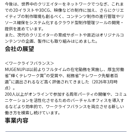
今後は、世界中のクリエイターをネットワークでつなぎ、これま
での2Dイラストや3DCG、映像などの制作に加え、さらにクリエ
イティブの制作環境も創るべく、コンテンツ制作の進行管理やリ
ソース確保をシステム化するクラウド型制作管理ツールの開発・
提供を進めています。

また、次代のクリエイターの育成サポートや直近はオリジナルコ
ンテンツの企画、製作にも取り組みはじめました。
会社の展望
＜ワークライフバランス＞

MUGENUPは以前よりフルタイムの在宅勤務を実施し、厚生労働
省“輝くテレワーク賞”の受賞や、総務省“テレワーク先駆者百
選”に選出されるなど高く評価されてきました（2026年3月時
点）。

200人以上がオンラインで参加する周年パーティの開催や、コミュ
ニケーションを活性化させるためのバーチャルオフィスを導入す
るなどより効率的で、ワークライフバランスを両立させる新しい
働き方を模索し続けています。
事業内容