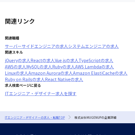
関連リンク
関連職種
サーバーサイドエンジニア
の求人
システムエンジニア
の求人
関連スキル
jQuery
の求人
React
の求人
Vue.js
の求人
TypeScript
の求人
AWS
の求人
MySQL
の求人
Ruby
の求人
AWS Lambda
の求人
Linux
の求人
Amazon Aurora
の求人
Amazon ElastiCache
の求人
Ruby on Rails
の求人
React Native
の求人
求人検索ページに戻る
ITエンジニア・デザイナー求人を探す
ITエンジニア・デザイナーの求人・転職TOP
株式会社MUGENUPの企業詳細