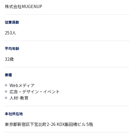
株式会社MUGENUP
従業員数
253
人
平均年齢
32
歳
業種
Webメディア
広告・デザイン・イベント
人材･教育
本社所在地
東京都
新宿区下宮比町2-26
KDX飯田橋ビル 5階