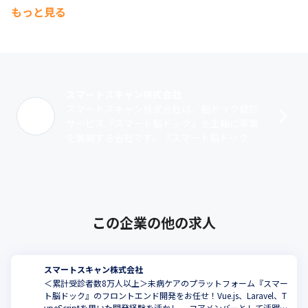
もっと見る
スマートスキャン株式会社
スマートスキャン株式会社は、脳ドック健診
サービス『スマート脳ドック』を主軸に事業
を展開する会社です。『スマート脳ドック』
のシステム開発と、導入するクリニックのバ
ックオフィスサポートやシステムサポート
の･･･
この企業の他の求人
スマートスキャン株式会社
＜累計受診者数8万人以上＞未病ケアのプラットフォーム『スマー
ト脳ドック』のフロントエンド開発をお任せ！Vue.js、Laravel、T
ypeScriptを用いた開発経験を活かし 、コアメンバーとして活躍し