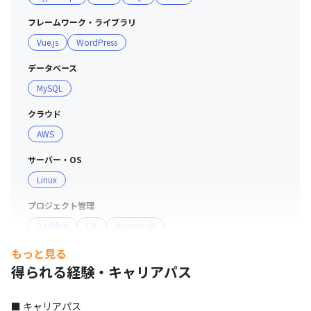
フレームワーク・ライブラリ
Vue.js
WordPress
データベース
MySQL
クラウド
AWS
サーバー・OS
Linux
プロジェクト管理
Backlog
Git
storybook
もっと見る
コミュニケーションツール
得られる経験・キャリアパス
Slack
支給PC
■ キャリアパス
