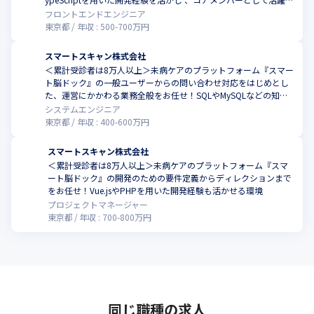
ませんか
フロントエンドエンジニア
東京都
年収 :
500
-
700
万円
スマートスキャン株式会社
＜累計受診者は8万人以上＞未病ケアのプラットフォーム『スマー
ト脳ドック』の一般ユーザーからの問い合わせ対応をはじめとし
た、運営にかかわる業務全般をお任せ！SQLやMySQLなどの知識
を活かせる
システムエンジニア
東京都
年収 :
400
-
600
万円
スマートスキャン株式会社
＜累計受診者は8万人以上＞未病ケアのプラットフォーム『スマ
ート脳ドック』の開発のための要件定義からディレクションまで
をお任せ！Vue.jsやPHPを用いた開発経験も活かせる環境
プロジェクトマネージャー
東京都
年収 :
700
-
800
万円
同じ職種の求人