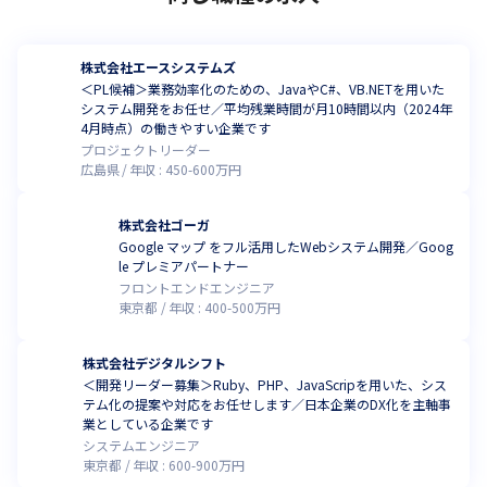
株式会社エースシステムズ
＜PL候補＞業務効率化のための、JavaやC#、VB.NETを用いた
システム開発をお任せ／平均残業時間が月10時間以内（2024年
4月時点）の働きやすい企業です
プロジェクトリーダー
広島県
年収 :
450
-
600
万円
株式会社ゴーガ
Google マップ をフル活用したWebシステム開発／Goog
le プレミアパートナー
フロントエンドエンジニア
東京都
年収 :
400
-
500
万円
株式会社デジタルシフト
＜開発リーダー募集＞Ruby、PHP、JavaScripを用いた、シス
テム化の提案や対応をお任せします／日本企業のDX化を主軸事
業としている企業です
システムエンジニア
東京都
年収 :
600
-
900
万円