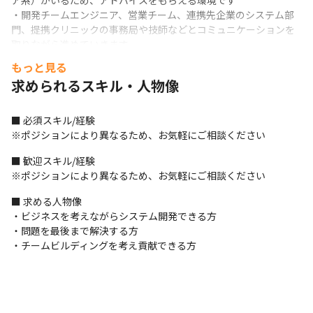
ア系）がいるため、アドバイスをもらえる環境です

・開発チームエンジニア、営業チーム、連携先企業のシステム部
門、提携クリニックの事務局や技師などとコミュニケーションを
取りながら進めていきます
もっと見る
＜タスクやスケジュールの管理について＞

求められるスキル・人物像
・問い合わせ管理ツール：Backlog

・コミュニケーションツール：Slack、Google Chat、
Talknote、メール、電話

■ 必須スキル/経験

・資料作成、共有ツール：Google Workspace、Office

※ポジションにより異なるため、お気軽にご相談ください
・テキストエディタ：個人の好み（VScode、サクラエディタな
ど）
■ 歓迎スキル/経験

※ポジションにより異なるため、お気軽にご相談ください
■ この仕事の面白み、魅力

・多くの方がドックを受ける環境を構築し、より良いクオリティ
■ 求める人物像

オブライフに繋げる貢献ができます

・ビジネスを考えながらシステム開発できる方

・新しいサービスを自分で考えて伸ばしていくグロース経験や、
・問題を最後まで解決する方

自社事業の運営が経験できます

・チームビルディングを考え貢献できる方
・医療領域のDX化に向けて、スキルを活かせるポジションです

・ベンチャー企業での業務経験が積めます