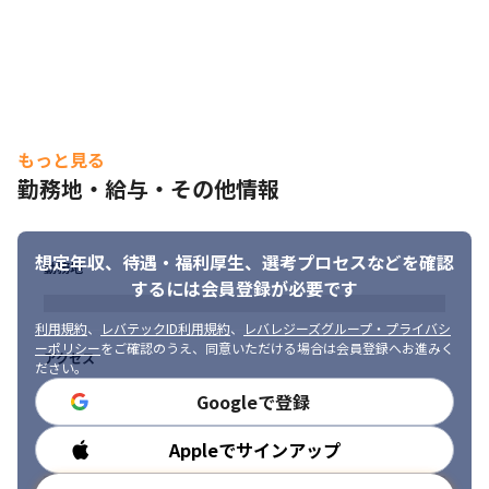
もっと見る
勤務地・給与・その他情報
想定年収、待遇・福利厚生、
選考プロセスなどを確認
勤務地
するには会員登録が必要です
利用規約
、
レバテックID利用規約
、
レバレジーズグループ・プライバシ
ーポリシー
をご確認のうえ、同意いただける場合は会員登録へお進みく
アクセス
ださい。
Googleで登録
コミュニケーションを大切にしています。
Appleでサインアップ
勤務時間