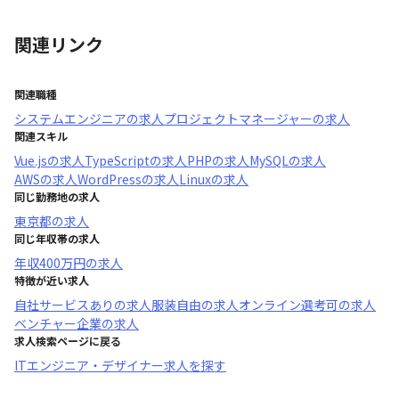
関連リンク
関連職種
システムエンジニア
の求人
プロジェクトマネージャー
の求人
関連スキル
Vue.js
の求人
TypeScript
の求人
PHP
の求人
MySQL
の求人
AWS
の求人
WordPress
の求人
Linux
の求人
同じ勤務地の求人
東京都
の求人
同じ年収帯の求人
年収
400万円
の求人
特徴が近い求人
自社サービスあり
の求人
服装自由
の求人
オンライン選考可
の求人
ベンチャー企業
の求人
求人検索ページに戻る
ITエンジニア・デザイナー求人を探す