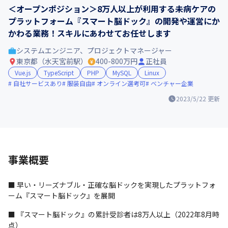
＜オープンポジション＞8万人以上が利用する未病ケアの
プラットフォーム『スマート脳ドック』の開発や運営にか
かわる業務！スキルにあわせてお任せします
システムエンジニア、プロジェクトマネージャー
東京都（水天宮前駅）
400-800万円
正社員
Vue.js
TypeScript
PHP
MySQL
Linux
自社サービスあり
服装自由
オンライン選考可
ベンチャー企業
2023/5/22
更新
事業概要
■ 早い・リーズナブル・正確な脳ドックを実現したプラットフォ
ーム『スマート脳ドック』を展開
■ 『スマート脳ドック』の累計受診者は8万人以上（2022年8月時
点）