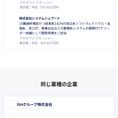
プロダクトマネージャー
東京都
年収 :
500
-
800
万円
株式会社システムシェアード
10期連続増収かつ成長率142%の独立系ソフトウェアハウス！金
融系、官公庁、事業会社などの業務系システムの開発PJTでリー
ダー候補として開発実務をご担当
プロダクトマネージャー
東京都
年収 :
400
-
600
万円
同じ業種の企業
ISHグループ株式会社