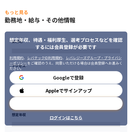
もっと見る
勤務地・給与・その他情報
想定年収、待遇・福利厚生、
選考プロセスなどを確認
勤務地
するには会員登録が必要です
利用規約
、
レバテックID利用規約
、
レバレジーズグループ・プライバシ
ーポリシー
をご確認のうえ、同意いただける場合は会員登録へお進みく
アクセス
ださい。
Googleで登録
Appleでサインアップ
勤務時間
メールアドレスで登録
想定年収
ログインはこちら