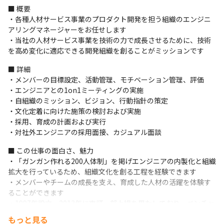
■ 概要

・各種人材サービス事業のプロダクト開発を担う組織のエンジニ
アリングマネージャーをお任せします

・当社の人材サービス事業を技術の力で成長させるために、技術
を高め変化に適応できる開発組織を創ることがミッションです
■ 詳細

・メンバーの目標設定、活動管理、モチベーション管理、評価

・エンジニアとの1on1ミーティングの実施

・自組織のミッション、ビジョン、行動指針の策定

・文化定着に向けた施策の検討および実施

・採用、育成の計画および実行

・対社外エンジニアの採用面接、カジュアル面談
■ この仕事の面白さ、魅力

・「ガンガン作れる200人体制」を掲げエンジニアの内製化と組織
拡大を行っているため、組織文化を創る工程を経験できます

・メンバーやチームの成長を支え、育成した人材の活躍を体験す
ることができます

・1997年設立、2013年に東証一部上場を果たしており、ベンチャ
ー気質を残しながら安定したサービス提供を行っています（2022
もっと見る