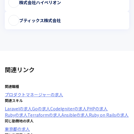
株式会社ハイペリオン
ブティックス株式会社
関連リンク
関連職種
プロダクトマネージャー
の求人
関連スキル
Laravel
の求人
Go
の求人
CodeIgniter
の求人
PHP
の求人
Ruby
の求人
Terraform
の求人
Ansible
の求人
Ruby on Rails
の求人
同じ勤務地の求人
東京都
の求人