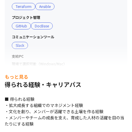
働きやすさ改善に努めています
Terraform
Ansible
プロジェクト管理
GitHub
DocBase
コミュニケーションツール
Slack
支給PC
現場で選択可能（Windows/Mac）
もっと見る
得られる経験・キャリアパス
■ 得られる経験

・拡大成長する組織でのマネジメント経験

・文化を創り、メンバーが活躍できる土壌を作る経験

・メンバーやチームの成長を支え、育成した人材の活躍を目の当
たりにする経験