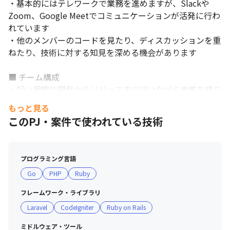
・基本的にはテレワークで業務を進めますが、Slackや
Zoom、Google Meetでコミュニケーションが活発に行わ
れています

・他のメンバーのコードを見たり、ディスカッションを重
ねたり、技術に対する知見を深める機会があります

■ チーム構成

・短い周期で開発からリリースまで行いながら改善を繰り
返す数名のチームもあれば、数カ月を掛けて新規機能を作
もっと見る
り上げる数十名規模のチームまで、チームのサイズはさま
このPJ・案件で使われている技術
ざまです

■ 職場・社員の雰囲気

プログラミング言語
・プロダクトをよりよくしようとするマインドを持った仲
Go
PHP
Ruby
間が集まっています

・業務の相談だけでなく雑談もしやすい雰囲気です

フレームワーク・ライブラリ
・お互いに理解し合い、より良くするための新しい挑戦を
Laravel
CodeIgniter
Ruby on Rails
後押ししていく環境があります

・職場では36協定の順守を推進しており、エンジニアの
ミドルウェア・ツール