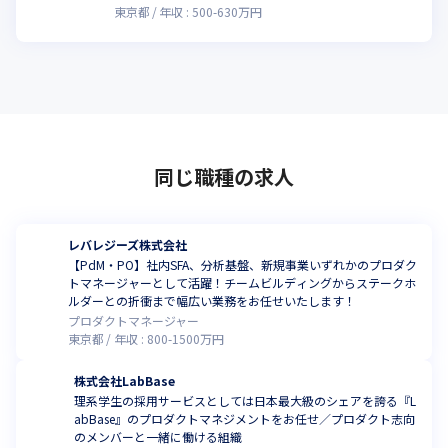
東京都
年収 :
500
-
630
万円
同じ職種の求人
レバレジーズ株式会社
【PdM・PO】社内SFA、分析基盤、新規事業いずれかのプロダク
トマネージャーとして活躍！チームビルディングからステークホ
ルダーとの折衝まで幅広い業務をお任せいたします！
プロダクトマネージャー
東京都
年収 :
800
-
1500
万円
株式会社LabBase
理系学生の採用サービスとしては日本最大級のシェアを誇る『L
abBase』のプロダクトマネジメントをお任せ／プロダクト志向
のメンバーと一緒に働ける組織