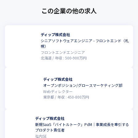
この企業の他の求人
ディップ株式会社
シニアソフトウェアエンジニア - フロントエンド（札
幌）
フロントエンドエンジニア
北海道
年収 :
500
-
900
万円
ディップ株式会社
オープンポジション/グロースマーケティング部
Webディレクター
東京都
年収 :
450
-
800
万円
ディップ株式会社
新規SaaS「バイトルトーク」PdM｜事業成長を牽引する
プロダクト責任者
社内SE