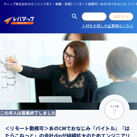
ディップ株式会社のエンジニア求人・転職・採用 | ＜リモート勤務可＞あのCMでおなじみ『バ
会員登録
ログイン
人材をお探しの企業様はこちら
マッチ率
この求人は募集終了しました
＜リモート勤務可＞あのCMでおなじみ『バイトル』『は
たらこねっと』の会社dipが組織拡大のためエンジニアリ