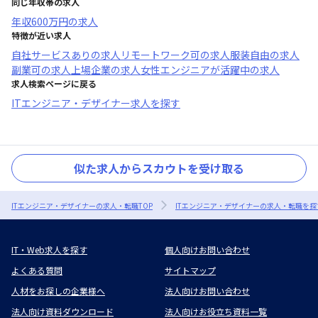
同じ年収帯の求人
年収
600万円
の求人
特徴が近い求人
自社サービスあり
の求人
リモートワーク可
の求人
服装自由
の求人
副業可
の求人
上場企業
の求人
女性エンジニアが活躍中
の求人
求人検索ページに戻る
ITエンジニア・デザイナー求人を探す
似た求人からスカウトを受け取る
ITエンジニア・デザイナーの求人・転職TOP
ITエンジニア・デザイナーの求人・転職を探
IT・Web求人を探す
個人向けお問い合わせ
よくある質問
サイトマップ
人材をお探しの企業様へ
法人向けお問い合わせ
法人向け資料ダウンロード
法人向けお役立ち資料一覧