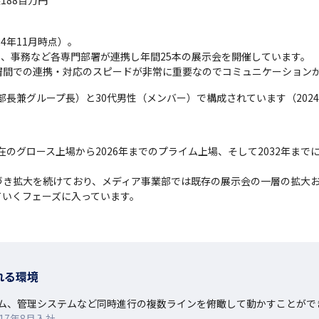
益188百万円
4年11月時点）。

ム、事務など各専門部署が連携し年間25本の展示会を開催しています。

署間での連携・対応のスピードが非常に重要なのでコミュニケーション
部長兼グループ長）と30代男性（メンバー）で構成されています（2024
現在のグロース上場から2026年までのプライム上場、そして2032年ま
づき拡大を続けており、メディア事業部では既存の展示会の一層の拡大
ていくフェーズに入っています。
れる環境
ム、管理システムなど同時進行の複数ラインを俯瞰して動かすことがで
17年8月入社