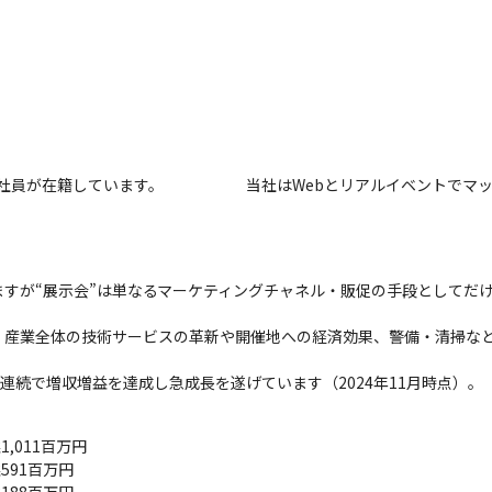
社員が在籍しています。
当社はWebとリアルイベントでマ
ますが“展示会”は単なるマーケティングチャネル・販促の手段としてだ
、産業全体の技術サービスの革新や開催地への経済効果、警備・清掃な
連続で増収増益を達成し急成長を遂げています（2024年11月時点）。
,011百万円

591百万円
