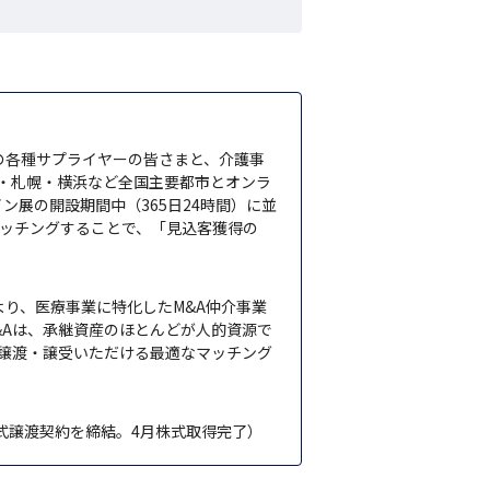
どの各種サプライヤーの皆さまと、介護事
・札幌・横浜など全国主要都市とオンラ
イン展の開設期間中（365日24時間）に並
マッチングすることで、「見込客獲得の
より、医療事業に特化したM&A仲介事業
M&Aは、承継資産のほとんどが人的資源で
譲渡・譲受いただける最適なマッチング
式譲渡契約を締結。4月株式取得完了）