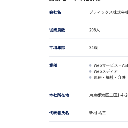
会社名
ブティックス株式会
従業員数
208
人
平均年齢
34
歳
業種
Webサービス・AS
Webメディア
医療・福祉・介護
本社所在地
東京都
港区三田1-4-2
代表者氏名
新村 祐三