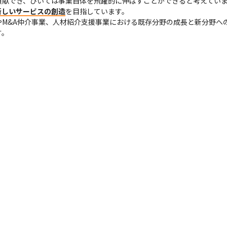
献でき、ひいては事業自体を飛躍的に伸ばすことができると考えていま
新しいサービスの創造
を目指しています。

M&A仲介事業、人材紹介支援事業における既存分野の成長と新分野への
す。