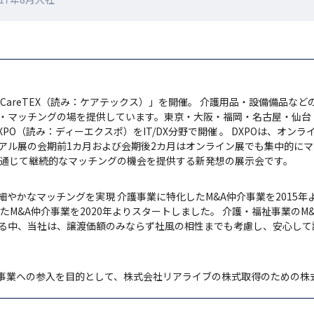
CareTEX（読み：ケアテックス）」を開催。 介護用品・設備備品な
・マッチングの場を提供しています。東京・大阪・福岡・名古屋・仙台
PO（読み：ディーエクスポ）をIT/DX分野で開催 。 DXPOは、オンラ
アル展の会期前1カ月および会期後2カ月はオンライン展でも集中的に
を通じて継続的なマッチングの機会を提供する新発想の展示会です。
やかなマッチングを実現 介護事業に特化したM&A仲介事業を2015年
したM&A仲介事業を2020年よりスタートしました。 介護・福祉事業の
る中、当社は、譲渡価額のみならず社風の相性までも考慮し、安心して
人材事業への参入を目的として、株式会社リアライブの株式取得のための株