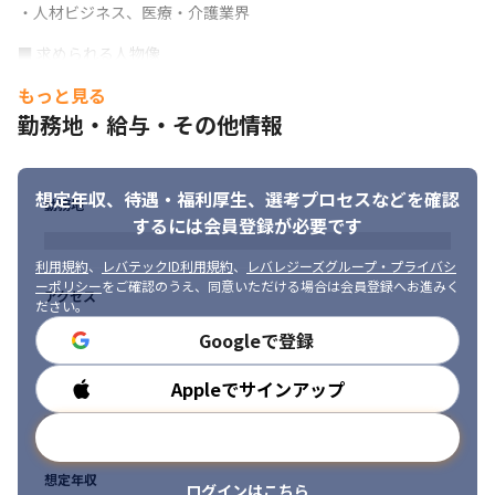
・人材ビジネス、医療・介護業界
獲得できます

・エンジニアやデザイナーはもとより、事業企画や営業など多種
■ 求められる人物像

多様な人材と交流することで幅広い視野を獲得できます

・検証結果やデータを分析し、課題点を見つけられる方

・部門間の壁は低く、各サイトの同職種者はもちろん、開発や営
もっと見る
・開発メンバーのPM/エンジニア、他部署と柔軟にコミュニケーシ
業、事業企画等、幅広い交流ができます
勤務地・給与・その他情報
ョンできる方
想定年収、待遇・福利厚生、
選考プロセスなどを確認
勤務地
するには会員登録が必要です
利用規約
、
レバテックID利用規約
、
レバレジーズグループ・プライバシ
ーポリシー
をご確認のうえ、同意いただける場合は会員登録へお進みく
アクセス
ださい。
Googleで登録
Appleでサインアップ
勤務時間
メールアドレスで登録
想定年収
ログインはこちら