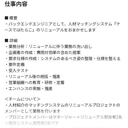
仕事内容
■ 概要

・バックエンドエンジニアとして、人材マッチングシステム『ナ
ースではたらこ』のリニューアルをおまかせします
■ 詳細

・業務分析：リニューアルに伴う業務の洗い出し

・企画書の作成：費用対効果の含めた提案

・要求仕様の作成：システムのあるべき姿の整理・仕様を整える

・要件定義

・受入テスト

・リニューアル後の統括・推進

・営業組織への教育・研修・定着

・エンハンスの実施・推進
＜チームについて＞

・人材紹介のマッチングシステムのリニューアルプロジェクトの
メンバーとして業務を行います

・プロジェクトメンバーはマネージャー＋リニューアル担当者2名
＋既存システム運用者2名です
