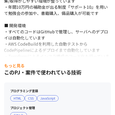
集/取得がしやすい環境が整っています

・年間10万円の補助金が出る制度『サポート10』を用い
て勉強会の参加や、書籍購入、備品購入が可能です

■ 開発環境

・すべてのコードはGitHubで管理し、サーバへのデプロ
イは自動化しています

・AWS CodeBuildを利用した自動テストから
CodePipelineによるデプロイまで自動化しています

・Terraformによるインフラ構成のコード化も行っていま
す

もっと見る
・定型化された作業はできるだけ工夫して簡素化、自動化
このPJ・案件で使われている技術
し、やるべきことに集中していくという文化があります

・基本的にはテレワークで業務を進めますが、Slackや
Zoom、Google Meetでコミュニケーションが活発に行わ
プログラミング言語
れています

HTML
CSS
JavaScript
・他のメンバーのコードを見たり、ディスカッションを重
ねたりと、技術に対する知見を深める機会があります

プロジェクト管理