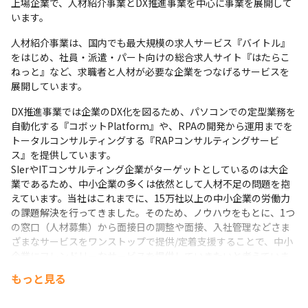
上場企業で、人材紹介事業とDX推進事業を中心に事業を展開して
います。
人材紹介事業は、国内でも最大規模の求人サービス『バイトル』
をはじめ、社員・派遣・パート向けの総合求人サイト『はたらこ
ねっと』など、求職者と人材が必要な企業をつなげるサービスを
展開しています。
DX推進事業では企業のDX化を図るため、パソコンでの定型業務を
自動化する『コボットPlatform』や、RPAの開発から運用までを
トータルコンサルティングする『RAPコンサルティングサービ
ス』を提供しています。

SIerやITコンサルティング企業がターゲットとしているのは大企
業であるため、中小企業の多くは依然として人材不足の問題を抱
えています。当社はこれまでに、15万社以上の中小企業の労働力
の課題解決を行ってきました。そのため、ノウハウをもとに、1つ
の窓口（人材募集）から面接日の調整や面接、入社管理などさま
ざまなサービスをワンストップで提供/定着支援することで、中小
企業にフレンドリーなサービスを提供していきたいと考えていま
す。
もっと見る