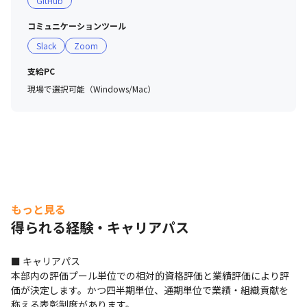
GitHub
■ 職場・社員の雰囲気

・プロダクトをよりよくしようとするマインドを持った仲
コミュニケーションツール
間が集まっています

Slack
Zoom
・業務の相談だけでなく雑談もしやすい雰囲気です

・お互いに理解し合い、より良くするための新しい挑戦を
支給PC
後押ししていく環境があります

現場で選択可能（Windows/Mac）
・職場では36協定の順守を推進しており、エンジニアの
働きやすさ改善に努めています
もっと見る
得られる経験・キャリアパス
■ キャリアパス

本部内の評価プール単位での相対的資格評価と業績評価により評
価が決定します。かつ四半期単位、通期単位で業績・組織貢献を
称える表彰制度があります。