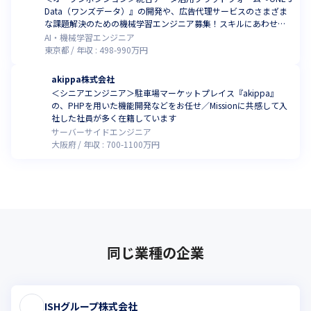
Data（ワンズデータ）』の開発や、広告代理サービスのさまざま
な課題解決のための機械学習エンジニア募集！スキルにあわせて
提案します
AI・機械学習エンジニア
東京都
年収 :
498
-
990
万円
akippa株式会社
＜シニアエンジニア＞駐車場マーケットプレイス『akippa』
の、PHPを用いた機能開発などをお任せ／Missionに共感して入
社した社員が多く在籍しています
サーバーサイドエンジニア
大阪府
年収 :
700
-
1100
万円
同じ業種の企業
ISHグループ株式会社