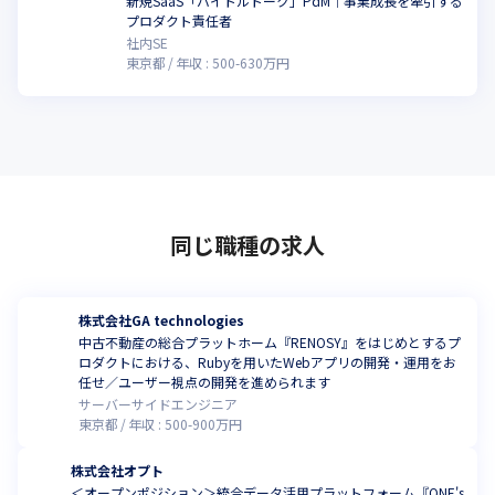
新規SaaS「バイトルトーク」PdM｜事業成長を牽引する
プロダクト責任者
社内SE
東京都
年収 :
500
-
630
万円
同じ職種の求人
株式会社GA technologies
中古不動産の総合プラットホーム『RENOSY』をはじめとするプ
ロダクトにおける、Rubyを用いたWebアプリの開発・運用をお
任せ／ユーザー視点の開発を進められます
サーバーサイドエンジニア
東京都
年収 :
500
-
900
万円
株式会社オプト
＜オープンポジション＞統合データ活用プラットフォーム『ONE's