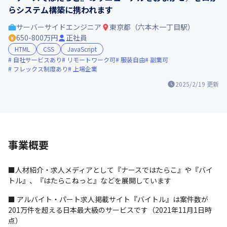
らシステム構築に携われます
サーバーサイドエンジニア
東京都（六本木一丁目駅）
650-800万円
正社員
HTML
CSS
JavaScript
自社サービスあり
リモートワーク可
服装自由
副業可
フレックス制度あり
上場企業
2025/2/19
更新
事業概要
■人材紹介・求人メディアとして『ナースではたらこ』や『バイ
トル』、『はたらこねっと』などを展開しています
■ アルバイト・パート求人掲載サイト『バイトル』は案件数が
201万件を超える日本最大級のサービスです（2021年11月1日時
点）