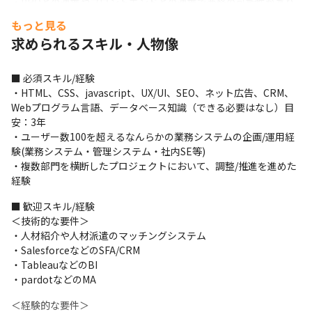
・PROとの連携やフロントエンドとの連携で兼務の可能性があり
ます
もっと見る
求められるスキル・人物像
＜教育体制＞

・正規には人事部門が行う全社的教育システム・制度があります

・その上でチームではOJTが中心になります
■ 必須スキル/経験

・HTML、CSS、javascript、UX/UI、SEO、ネット広告、CRM、
＜期待していること＞

Webプログラム言語、データベース知識（できる必要はなし）目
・営業の生産性向上とともに、基幹システムとしてフロントエン
安：3年

ドや契約・経理システム、他部門との連携を効率的かつ効果的に
・ユーザー数100を超えるなんらかの業務システムの企画/運用経
行ってほしいです
験(業務システム・管理システム・社内SE等)

・複数部門を横断したプロジェクトにおいて、調整/推進を進めた
＜業務の進め方＞

経験
・SlackやGoogle Meetなどで常にコミュニケーションが取れるよ
うになっています
■ 歓迎スキル/経験

＜技術的な要件＞

■ この仕事の面白さ、魅力

・人材紹介や人材派遣のマッチングシステム

・医療・介護という非常に社会的に意義の高いサービスを作り上
・SalesforceなどのSFA/CRM

げることができます

・TableauなどのBI

・第二創業期と言ってもよい時期で、ゼロからシステム構築に携
・pardotなどのMA
われます

・企画から運用まですべてを経験できます

＜経験的な要件＞

・単なるシステムの管理ではなく、事業や経営の視点や着眼点を