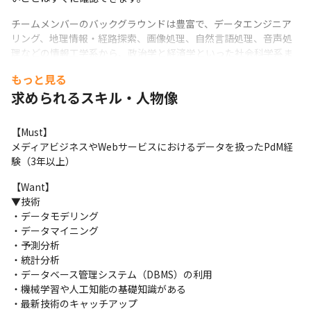
チームメンバーのバックグラウンドは豊富で、データエンジニア
リング、地理情報・経路探索、画像処理、自然言語処理、音声処
理などの情報工学系から、政治学と経済学といった社会科学系ま
であります。

もっと見る
メンバーを一部紹介します。
求められるスキル・人物像
【どんな成果を期待しているのか】
【Must】

メディアビジネスやWebサービスにおけるデータを扱ったPdM経
験（3年以上）
【Want】

▼技術

・データモデリング

・データマイニング

・予測分析

・統計分析

・データベース管理システム（DBMS）の利用

・機械学習や人工知能の基礎知識がある

・最新技術のキャッチアップ
