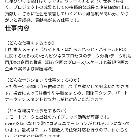
に結びつける案件ばかりです。リリースするまでが仕事ではな
く、プロジェクトの成果としての持続的な成長と企業価値向上に
貢献し、さらに社会を改善していくという難易度が高い分、やり
がいと達成感、貢献感がある仕事です。
仕事内容
【どんな仕事をするのか】

自社求人メディア（バイトル・はたらこねっと・バイトルPRO）
に関するtoB/toC/社内ビジネスプロセスのデータ分析/データ利活
用/DXの企画と推進（既存企画のグロース/スケールと新規企画の
企画立案および課題解決）
【どんなポジションで仕事をするのか】

入社後一定期間は自ら依頼に対して手を動かして対応いただきま
す。場合によっては要件や手順をまとめ、関係スタッフ、パート
ナーやアシスタントと協力し業務対応いただきます。
【どんな環境で仕事をするのか】

リモートワークと出社のハイブリッド勤務が可能です。
ovice/Slackなどで常にコミュニケーションがとれるようになって
います。最初はチームの複数人で依頼対応を行うので、わからな
いことはすぐに確認できます。