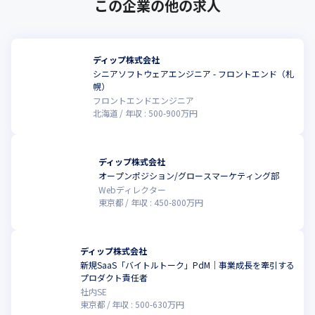
この企業の他の求人
ディップ株式会社
シニアソフトウェアエンジニア - フロントエンド（札
幌）
フロントエンドエンジニア
北海道
年収 :
500
-
900
万円
ディップ株式会社
オープンポジション/グロースマーケティング部
Webディレクター
東京都
年収 :
450
-
800
万円
ディップ株式会社
新規SaaS「バイトルトーク」PdM｜事業成長を牽引する
プロダクト責任者
社内SE
東京都
年収 :
500
-
630
万円