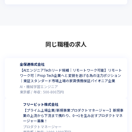
同じ職種の求人
全保連株式会社
【AIエンジニアTechリード候補｜リモートワーク可能】リモート
ワーク可｜Prop Tech企業へと変貌を遂げる為の注力ポジション
｜東証スタンダード市場上場の家賃債務保証パイオニア企業
AI・機械学習エンジニア
東京都
年収 :
500
-
800
万円
フリービット株式会社
【プライム上場企業/新規事業プロダクトマネージャー】新規事
業の上流から下流まで携わり、0→1を生み出すプロダクトマネ
ージャー募集！
プロダクトマネージャー
東京都
年収 :
1000
-
1800
万円