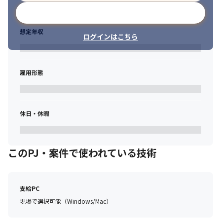
【Want】

メールアドレスで登録
▼技術

・ユーザーリサーチやユーザーテストを通じたユーザーの声の収
想定年収
集
ログインはこちら
▼経験

・プロダクト開発のライフサイクル全体を管理した経験
雇用形態
▼環境

・プレゼンテーションや報告書の作成経験
【求める人物像】

休日・休暇
・ディップのミッションやフィロソフィーに共感できそうな方

・既存の枠組みを超えて、サービスの成長のために他の組織も巻
き込んだ行動ができる方

・分析・抽出内容のヒアリングや作業中のやり取りで、依頼者の
このPJ・案件で使われている技術
立場になって考え、同じ気持ちで行動ができる方

・自らの考え・スキルを言語化して共有し、組織全体のデータに
対するスキルをも底上げできる方
支給PC
現場で選択可能（Windows/Mac）