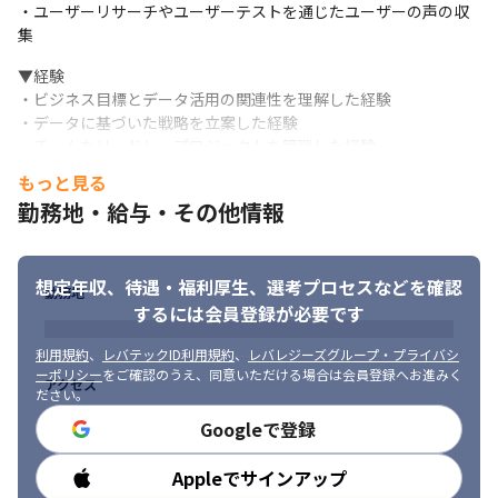
・ユーザーリサーチやユーザーテストを通じたユーザーの声の収
集
▼経験

・ビジネス目標とデータ活用の関連性を理解した経験

・データに基づいた戦略を立案した経験

・チームをリードし、プロジェクトを管理した経験

・プロダクト開発のライフサイクル全体を管理した経験
もっと見る
勤務地・給与・その他情報
▼環境

・マルチディシプリナリなチームでの業務経験

・プレゼンテーションや報告書の作成経験
想定年収、待遇・福利厚生、
選考プロセスなどを確認
勤務地
【求める人物像】

するには会員登録が必要です
・ミッションやフィロソフィーに共感できそうな方

・既存の枠組みを超えて、サービスの成長のために他の組織も巻
利用規約
、
レバテックID利用規約
、
レバレジーズグループ・プライバシ
き込んだ行動ができる方

ーポリシー
をご確認のうえ、同意いただける場合は会員登録へお進みく
アクセス
・分析・抽出内容のヒアリングや作業中のやり取りで、依頼者の
ださい。
立場になって考え、同じ気持ちで行動ができる方

Googleで登録
・自らの考え・スキルを言語化して共有し、組織全体のデータに
対するスキルをも底上げできる方
Appleでサインアップ
勤務時間