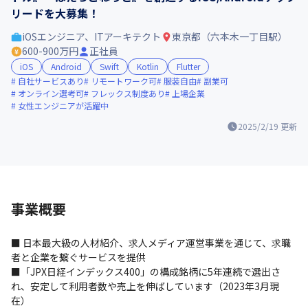
リードを大募集！
iOSエンジニア、ITアーキテクト
東京都（六本木一丁目駅）
600-900万円
正社員
iOS
Android
Swift
Kotlin
Flutter
自社サービスあり
リモートワーク可
服装自由
副業可
オンライン選考可
フレックス制度あり
上場企業
女性エンジニアが活躍中
2025/2/19
更新
事業概要
■ 日本最大級の人材紹介、求人メディア運営事業を通じて、求職
者と企業を繋ぐサービスを提供

■「JPX日経インデックス400」の構成銘柄に5年連続で選出さ
れ、安定して利用者数や売上を伸ばしています（2023年3月現
在）