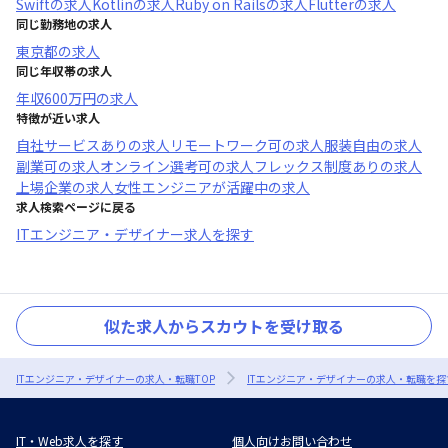
Swift
の求人
Kotlin
の求人
Ruby on Rails
の求人
Flutter
の求人
同じ勤務地の求人
東京都
の求人
同じ年収帯の求人
年収
600万円
の求人
特徴が近い求人
自社サービスあり
の求人
リモートワーク可
の求人
服装自由
の求人
副業可
の求人
オンライン選考可
の求人
フレックス制度あり
の求人
上場企業
の求人
女性エンジニアが活躍中
の求人
求人検索ページに戻る
ITエンジニア・デザイナー求人を探す
似た求人からスカウトを受け取る
ITエンジニア・デザイナーの求人・転職TOP
ITエンジニア・デザイナーの求人・転職を探
IT・Web求人を探す
個人向けお問い合わせ