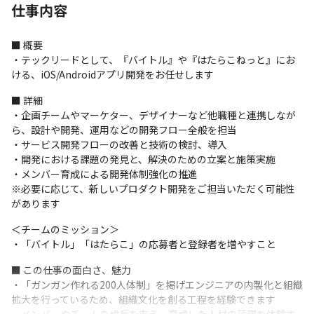
仕事内容
■ 概要

・テックリードとして、『バイトル』や『はたらこねっと』にお
ける、iOS/Androidアプリ開発をお任せします
■ 詳細

・企画チームやマーケター、デザイナーなど他職種と連携しなが
ら、設計や開発、運用などの開発フロー全般を担当

・サービス開発フローの改善と技術の検討、導入

・開発における課題の発見と、解決のための立案と施策実施

・メンバー育成による開発体制強化の推進

※必要に応じて、新しいプロダクト開発をご担当いただく可能性
があります
＜チームのミッション＞

・「バイトル」「はたらこ」の応募者と登録者を増やすこと
■ この仕事の面白さ、魅力

・「ガンガン作れる200人体制」を掲げエンジニアの内製化と組織
拡大を行っているため、組織文化を創る工程を経験できます
