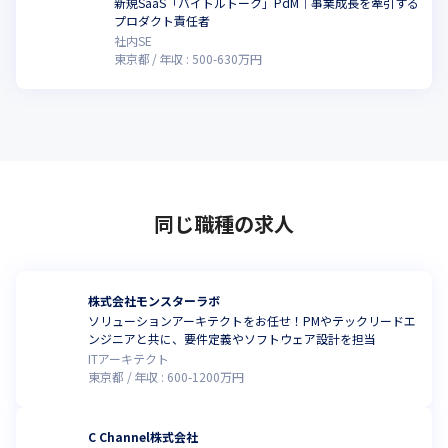
新規SaaS「バイトルトーク」PdM｜事業成長を牽引する
プロダクト責任者
社内SE
東京都
年収 :
500
-
630
万円
同じ職種の求人
株式会社モンスターラボ
ソリューションアーキテクトをお任せ！PMやテックリードエ
ンジニアと共に、要件定義やソフトウェア設計を担当
ITアーキテクト
東京都
年収 :
600
-
1200
万円
C Channel株式会社