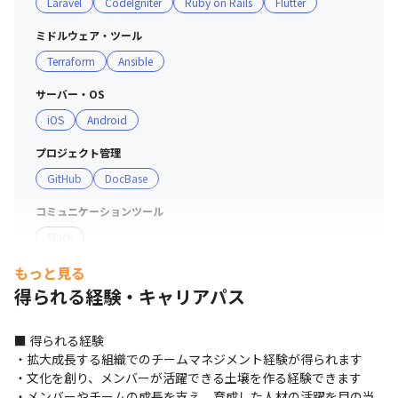
Laravel
CodeIgniter
Ruby on Rails
Flutter
・アプリ開発チーム：20～30名（協力会社社員含む）

・短い周期で開発からリリースまで行いながら改善を繰り
ミドルウェア・ツール
返す数名のチームもあれば、数カ月を掛けて新規機能を作
Terraform
Ansible
り上げる数十名規模のチームまで、チームのサイズはさま
ざまです

サーバー・OS
iOS
Android
■ 職場・社員の雰囲気

プロジェクト管理
・プロダクトをよりよくしようとするマインドを持った仲
GitHub
DocBase
間が集まっています

・業務の相談だけでなく雑談もしやすい雰囲気です

コミュニケーションツール
・お互いに理解し合い、より良くするための新しい挑戦を
Slack
後押ししていく環境があります

・職場では36協定の順守を推進しており、エンジニアの
もっと見る
支給PC
働きやすさ改善に努めています
得られる経験・キャリアパス
現場で選択可能（Windows/Mac）
■ 得られる経験

・拡大成長する組織でのチームマネジメント経験が得られます

・文化を創り、メンバーが活躍できる土壌を作る経験できます

・メンバーやチームの成長を支え、育成した人材の活躍を目の当