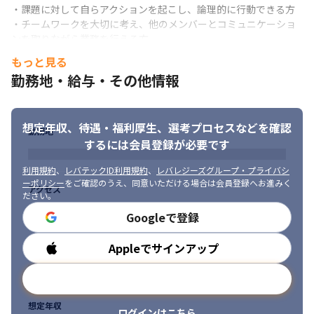
・課題に対して自らアクションを起こし、論理的に行動できる方

・チームワークを大切に考え、他のメンバーとコミュニケーショ
ンを取りながら業務を行える方
コロナ禍のため、一部リモート勤務を行っています。
もっと見る
勤務地・給与・その他情報
想定年収、待遇・福利厚生、
選考プロセスなどを確認
勤務地
するには会員登録が必要です
利用規約
、
レバテックID利用規約
、
レバレジーズグループ・プライバシ
ーポリシー
をご確認のうえ、同意いただける場合は会員登録へお進みく
アクセス
ださい。
Googleで登録
Appleでサインアップ
勤務時間
メールアドレスで登録
想定年収
ログインはこちら