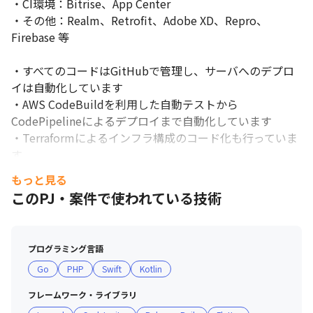
・CI環境：Bitrise、App Center

・その他：Realm、Retrofit、Adobe XD、Repro、
Firebase 等

・すべてのコードはGitHubで管理し、サーバへのデプロ
イは自動化しています

・AWS CodeBuildを利用した自動テストから
CodePipelineによるデプロイまで自動化しています

・Terraformによるインフラ構成のコード化も行っていま
す

・定型化された作業はできるだけ工夫して簡素化、自動化
もっと見る
し、やるべきことに集中していくという文化があります

このPJ・案件で使われている技術
・基本的にはテレワークで業務を進めますが、Slackや
Zoom、Google Meetでコミュニケーションが活発に行わ
れています

プログラミング言語
・ほかのメンバーのコードを見たり、ディスカッションを
Go
PHP
Swift
Kotlin
重ねたり、技術に対する知見を深める機会があります

フレームワーク・ライブラリ
■ チーム構成
