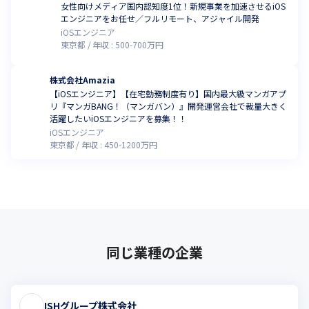
女性向けメディア国内認知度1位！新規事業を加速させるiOS
エンジニアをお任せ／フルリモート、アジャイル開発
iOSエンジニア
東京都
年収 :
500
-
700
万円
株式会社Amazia
【iOSエンジニア】【在宅勤務制度有り】国内最大級マンガアプ
リ『マンガBANG！（マンガバン）』開発運営会社で裁量大きく
活躍したいiOSエンジニアを募集！！
iOSエンジニア
東京都
年収 :
450
-
1200
万円
同じ業種の企業
ISHグループ株式会社