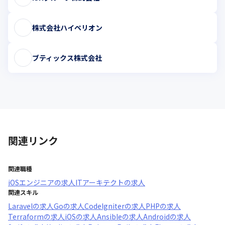
株式会社ハイペリオン
ブティックス株式会社
関連リンク
関連職種
iOSエンジニア
の求人
ITアーキテクト
の求人
関連スキル
Laravel
の求人
Go
の求人
CodeIgniter
の求人
PHP
の求人
Terraform
の求人
iOS
の求人
Ansible
の求人
Android
の求人