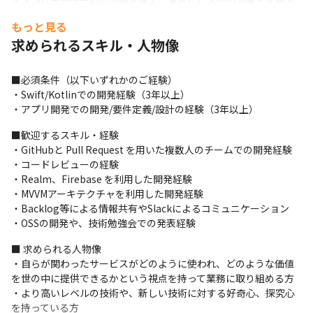
・メンバーやチームの成長を支え、育成した人材の活躍を体験す
ることができます

もっと見る
・創業24年、2013年に東証一部上場を果たしており、ベンチャー
求められるスキル・人物像
気質を残しながら安定したサービス提供を行っています（2022年
東証プライム市場に再編）
■必須条件（以下いずれかのご経験）

・Swift/Kotlinでの開発経験（3年以上）

・アプリ開発での開発/要件定義/設計の経験（3年以上）
■歓迎するスキル・経験

・GitHubと Pull Request を用いた複数人のチームでの開発経験

・コードレビューの経験

・Realm、Firebase を利用した開発経験

・MVVMアーキテクチャを利用した開発経験

・Backlog等による情報共有やSlackによるコミュニケーション

・OSSの開発や、技術勉強会での発表経験
■ 求められる人物像

・自らが関わったサービスがどのように使われ、どのような価値
を世の中に提供できるかという視点を持って業務に取り組める方

・より高いレベルの技術や、新しい技術に対する好奇心、探究心
を持っている方
