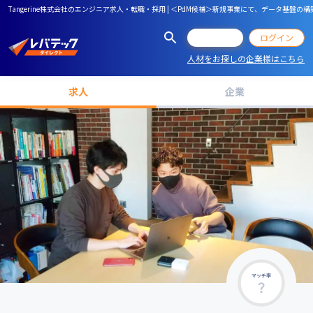
Tangerine株式会社のエンジニア求人・転職・採用 | ＜PdM候補＞新規事業にて、データ
会員登録
ログイン
人材をお探しの企業様はこちら
求人
企業
マッチ率