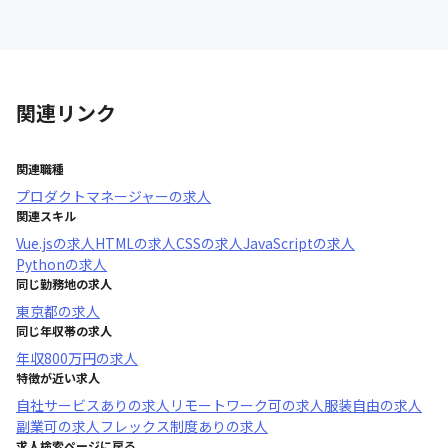
関連リンク
関連職種
プロダクトマネージャー
の求人
関連スキル
Vue.js
の求人
HTML
の求人
CSS
の求人
JavaScript
の求人
Python
の求人
同じ勤務地の求人
東京都
の求人
同じ年収帯の求人
年収
800万円
の求人
特徴が近い求人
自社サービスあり
の求人
リモートワーク可
の求人
服装自由
の求人
副業可
の求人
フレックス制度あり
の求人
求人検索ページに戻る