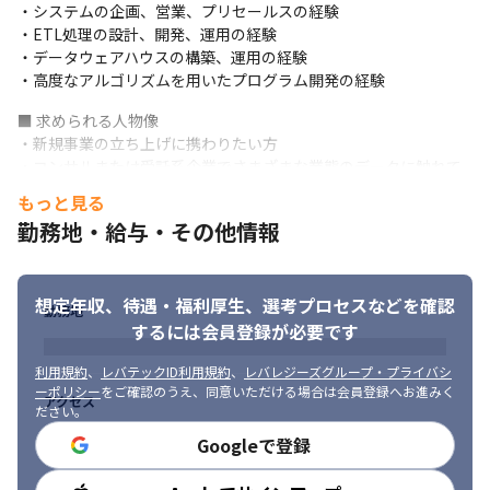
す。オンラインでの購入が増加している現在、現地購入のハード
・システムの企画、営業、プリセールスの経験

ルが上がる一方で、リアルなコミュニケーションが取れる実店舗
・ETL処理の設計、開発、運用の経験

の価値は増していくと考えられます。

・データウェアハウスの構築、運用の経験

オフラインとオンラインを繋げて新しいスタンダードを創り上げ
・高度なアルゴリズムを用いたプログラム開発の経験
ていく面白い仕事です。
■ 求められる人物像

・高い技術力を身につけられる

・新規事業の立ち上げに携わりたい方

2016年12月に日本初、世界では36社目となる「Google Certified 
・コンサルまたは受託系企業でさまざまな業態のデータに触れて
Beacon Partner」に認定されました。

いた方

もっと見る
「IoT」、「クラウド」、「グローバル」、「インバウンド」のエ
・英語の読み書きが可能な方
キスパートが集まっており、ハイレベルで刺激的な環境の中で技
勤務地・給与・その他情報
術を磨いていけます。
想定年収、待遇・福利厚生、
選考プロセスなどを確認
勤務地
するには会員登録が必要です
利用規約
、
レバテックID利用規約
、
レバレジーズグループ・プライバシ
ーポリシー
をご確認のうえ、同意いただける場合は会員登録へお進みく
アクセス
ださい。
Googleで登録