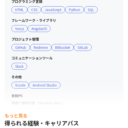
プログラミング言語
・SaaS、OMO、グローバル、ハードウェアのエキスパー
HTML
CSS
JavaScript
Python
SQL
トが集まっています

・他の事業部や外部のメンバーと業務することも多いです
フレームワーク・ライブラリ
が、誰とでも気持ちの良いコミュニケーションをとれる風
Vue.js
AngularJS
土があります

・5年後の当たり前を自分で作る感覚を持って業務に取り
プロジェクト管理
組んでいるため、メンバー全員がワクワクしながら働いて
GitHub
Redmine
Bitbucket
GitLab
います

・米国でIT企業を経営していた代表をはじめ、エンジニア
コミュニケーションツール
リングの知見のある役員が在籍しており、最先端の技術に
Slack
アンテナを張っている人が多いです

その他
Xcode
Android Studio
■ 開発環境

・自社開発チーム/外部パートナーを戦略的に活用してア
支給PC
ジャイル開発を進めています

現場で選択可能（Windows/Mac）
・開発ツールにはXcode、Android Studioを使用してお
り、タスク上のコミュニケーションにはRedmine、Slack
もっと見る
を使用しています

得られる経験・キャリアパス
※ツール選定から関わることが可能です