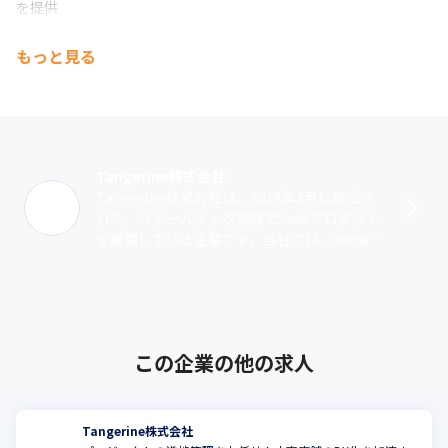
を提供
＜新規事業/採用背景＞

もっと見る
新サービスとして、SnowflakeやThoughtspot、dbtなど最先端
の技術を駆使し、オフラインでの消費者行動のデータに加え、EC
サイトなどのオンライン上でのデータやPOSデータ、天気デー
タ、在庫データなども含めた統合データ提供できるプロダクトを
開発しています。

これにより、クライアントは当社のサービスのみであらゆるデー
Tangerine株式会社
タを活用することが可能になるため、小売のインフラとして活用
Tangerine株式会社は、2014年3月に設立さ
されることが期待されています。

れた、リテールテック領域でSaaSプロダクト
この新規事業の展開に伴い、当ポジションの募集を行っていま
を展開している企業です。当社では、snowfl
す。
akeやThoughtSpotなどを活用した最先端の
環境で･･･
この企業の他の求人
Tangerine株式会社