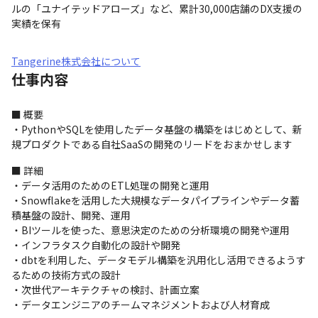
ルの「ユナイテッドアローズ」など、累計30,000店舗のDX支援の
実績を保有
Tangerine株式会社について
仕事内容
■ 概要

・PythonやSQLを使用したデータ基盤の構築をはじめとして、新
規プロダクトである自社SaaSの開発のリードをおまかせします
■ 詳細

・データ活用のためのETL処理の開発と運用

・Snowflakeを活用した大規模なデータパイプラインやデータ蓄
積基盤の設計、開発、運用

・BIツールを使った、意思決定のための分析環境の開発や運用

・インフラタスク自動化の設計や開発

・dbtを利用した、データモデル構築を汎用化し活用できるようす
るための技術方式の設計

・次世代アーキテクチャの検討、計画立案

・データエンジニアのチームマネジメントおよび人材育成