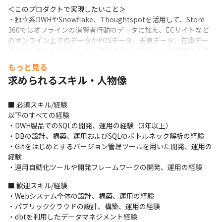
＜このプロダクトで実現したいこと＞

・独立系DWHやSnowflake、Thoughtspotを活用して、Store 
360ではオフラインの消費者行動のデータに加え、ECサイトなど
のオンライン上でのデータやPOSデータ、天気データ、在庫デー
タなどを含めた統合データを提供できるプロダクトを展開する予
定です

もっと見る
・クライアントは当社のサービスのみであらゆるデータを活用す
求められるスキル・人物像
ることが可能です
■ この仕事の面白み、魅力

■ 必須スキル/経験

・急成長中の事業の拡大期に参画し、5年後に当たり前になってい
以下のすべての経験

る自社サービス開発に携わることができます

・DWH製品でのSQLの開発、運用の経験（3年以上）

・スピード感の早いスタートアップ企業にて、センサーやビッグ
・DBの設計、構築、運用およびSQLのボトルネック解析の経験

データ、クラウドなど最先端の技術に触れることができます

・Gitをはじめとするバージョン管理ツールを用いた開発、運用の
・Snowflakeを活用した大規模なデータパイプラインやデータ蓄
経験

積基盤の設計、開発、運用に携わることができます
・運用自動化ツールや開発フレームワークの開発、運用の経験
＜サービスの面白み＞

■ 歓迎スキル/経験

・新しい購買体験を創り出せる

・Webシステム全体の設計、構築、運用の経験

オフライン特化型の来店分析・顧客エンゲージメントプラットフ
・パブリッククラウドの設計、構築、運用の経験

ォームはまだ競合が少なく、シェアを獲得できる余地が多いで
・dbtを利用したデータマネジメント経験
