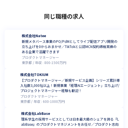
同じ職種の求人
株式会社Natee
新規メタバース事業のPO/PdMとしてライブ配信アプリ開発の
立ち上げを0からおまかせ／TikTokと公認MCN契約締結実績の
ある企業で活躍できます
プロダクトマネージャー
東京都
年収 :
800
-
1500
万円
株式会社TOKIUM
【プロダクトマネージャー／新規サービス企画】シリーズ累計導
入社数3,000社以上！新規事業「経理AIエージェント」立ち上げ/
プロジェクトマネージャー経験も歓迎！
プロダクトマネージャー
東京都
年収 :
600
-
1000
万円
株式会社LabBase
理系学生の採用サービスとしては日本最大級のシェアを誇る『L
abBase』のプロダクトマネジメントをお任せ／プロダクト志向