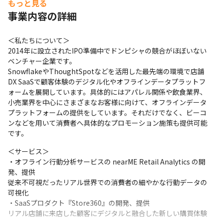
もっと見る
事業内容の詳細
＜私たちについて＞

2014年に設立されたIPO準備中でドンピシャの競合がほぼいない
ベンチャー企業です。

SnowflakeやThoughtSpotなどを活用した最先端の環境で店舗
DX SaaSで顧客体験のデジタル化やオフラインデータプラットフ
ォームを展開しています。具体的にはアパレル関係や飲食業界、
小売業界を中心にさまざまなお客様に向けて、オフラインデータ
プラットフォームの提供をしています。それだけでなく、ビーコ
ンなどを用いて消費者へ具体的なプロモーション施策も提供可能
です。
＜サービス＞

・オフライン行動分析サービスの nearME Retail Analytics の開
発、提供

従来不可視だったリアル世界での消費者の細やかな行動データの
可視化

・SaaSプロダクト『Store360』の開発、提供

リアル店舗に来店した顧客にデジタルと融合した新しい購買体験