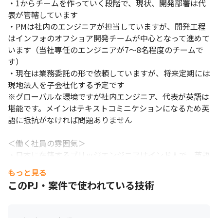
・1からチームを作っていく段階で、現状、開発部署は代
表が管轄しています

・PMは社内のエンジニアが担当していますが、開発工程
はインフォのオフショア開発チームが中心となって進めて
います（当社専任のエンジニアが7～8名程度のチームで
す）

・現在は業務委託の形で依頼していますが、将来定期には
現地法人を子会社化する予定です

※グローバルな環境ですが社内エンジニア、代表が英語は
堪能です。メインはテキストコミニケションになるため英
語に抵抗がなければ問題ありません

＜働く社員の雰囲気＞

・日本に在籍するブリッジエンジニアはインド人で、英語
と日本語両方でコミュニケーションをとることができます

もっと見る
・全体の平均年齢は約35歳で、落ち着いた雰囲気があり
このPJ・案件で使われている技術
ます

・自立したメンバーが多いですが、時には冗談を言い合え
る関係性が築けています
