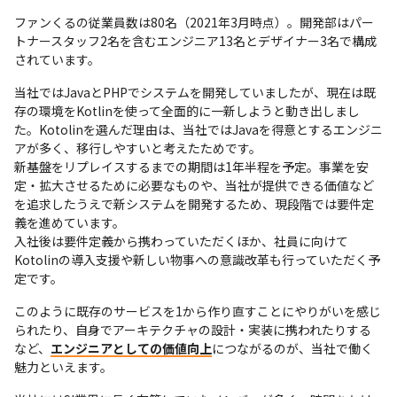
ファンくるの従業員数は80名（2021年3月時点）。開発部はパー
トナースタッフ2名を含むエンジニア13名とデザイナー3名で構成
されています。
当社ではJavaとPHPでシステムを開発していましたが、現在は既
存の環境をKotlinを使って全面的に一新しようと動き出しまし
た。Kotolinを選んだ理由は、当社ではJavaを得意とするエンジニ
アが多く、移行しやすいと考えたためです。

新基盤をリプレイスするまでの期間は1年半程を予定。事業を安
定・拡大させるために必要なものや、当社が提供できる価値など
を追求したうえで新システムを開発するため、現段階では要件定
義を進めています。

入社後は要件定義から携わっていただくほか、社員に向けて
Kotolinの導入支援や新しい物事への意識改革も行っていただく予
定です。
このように既存のサービスを1から作り直すことにやりがいを感じ
られたり、自身でアーキテクチャの設計・実装に携われたりする
など、
エンジニアとしての価値向上
につながるのが、当社で働く
魅力といえます。