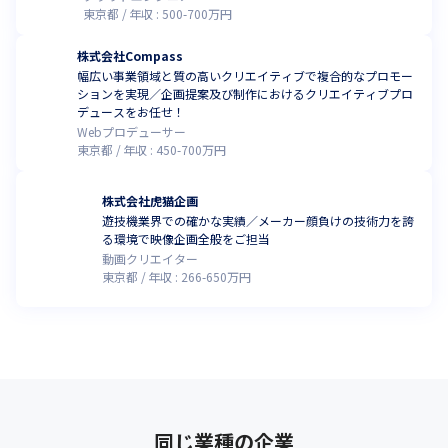
東京都
年収 :
500
-
700
万円
株式会社Compass
幅広い事業領域と質の高いクリエイティブで複合的なプロモー
ションを実現／企画提案及び制作におけるクリエイティブプロ
デュースをお任せ！
Webプロデューサー
東京都
年収 :
450
-
700
万円
株式会社虎猫企画
遊技機業界での確かな実績／メーカー顔負けの技術力を誇
る環境で映像企画全般をご担当
動画クリエイター
東京都
年収 :
266
-
650
万円
同じ業種の企業