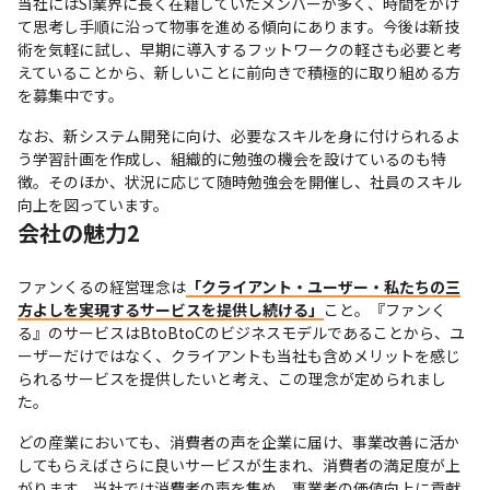
当社にはSI業界に長く在籍していたメンバーが多く、時間をかけ
て思考し手順に沿って物事を進める傾向にあります。今後は新技
術を気軽に試し、早期に導入するフットワークの軽さも必要と考
えていることから、新しいことに前向きで積極的に取り組める方
を募集中です。
なお、新システム開発に向け、必要なスキルを身に付けられるよ
う学習計画を作成し、組織的に勉強の機会を設けているのも特
徴。そのほか、状況に応じて随時勉強会を開催し、社員のスキル
向上を図っています。
会社の魅力2
ファンくるの経営理念は
「クライアント・ユーザー・私たちの三
方よしを実現するサービスを提供し続ける」
こと。『ファンく
る』のサービスはBtoBtoCのビジネスモデルであることから、ユ
ーザーだけではなく、クライアントも当社も含めメリットを感じ
られるサービスを提供したいと考え、この理念が定められまし
た。
どの産業においても、消費者の声を企業に届け、事業改善に活か
してもらえばさらに良いサービスが生まれ、消費者の満足度が上
がります。当社では消費者の声を集め、事業者の価値向上に貢献