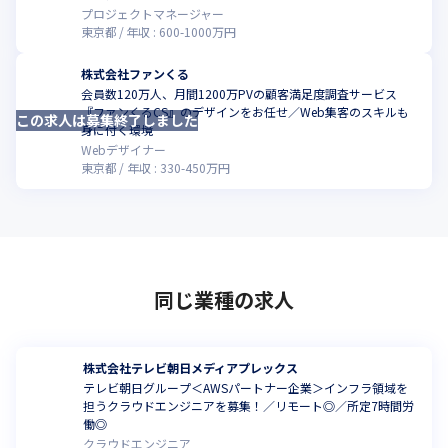
プロジェクトマネージャー
東京都
年収 :
600
-
1000
万円
株式会社ファンくる
会員数120万人、月間1200万PVの顧客満足度調査サービス
『ファンくるCS』のデザインをお任せ／Web集客のスキルも
この求人は募集終了しました
身に付く環境
Webデザイナー
東京都
年収 :
330
-
450
万円
同じ業種の求人
株式会社テレビ朝日メディアプレックス
テレビ朝日グループ＜AWSパートナー企業＞インフラ領域を
担うクラウドエンジニアを募集！／リモート◎／所定7時間労
働◎
クラウドエンジニア