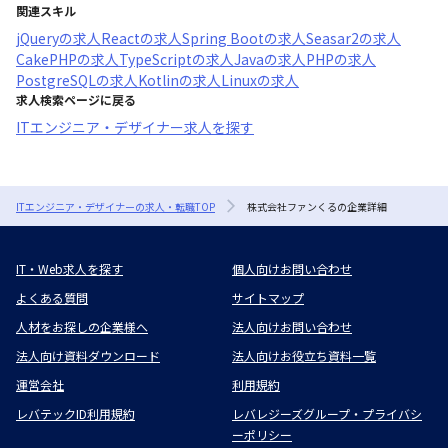
関連スキル
jQuery
の求人
React
の求人
Spring Boot
の求人
Seasar2
の求人
CakePHP
の求人
TypeScript
の求人
Java
の求人
PHP
の求人
PostgreSQL
の求人
Kotlin
の求人
Linux
の求人
求人検索ページに戻る
ITエンジニア・デザイナー求人を探す
ITエンジニア・デザイナーの求人・転職TOP
株式会社ファンくるの企業詳細
IT・Web求人を探す
個人向けお問い合わせ
よくある質問
サイトマップ
人材をお探しの企業様へ
法人向けお問い合わせ
法人向け資料ダウンロード
法人向けお役立ち資料一覧
運営会社
利用規約
レバテックID利用規約
レバレジーズグループ・プライバシ
ーポリシー