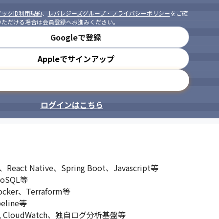
ックID利用規約
、
レバレジーズグループ・プライバシーポリシー
をご確
いただける場合は会員登録へお進みください。
Googleで登録
Appleでサインアップ
メールアドレスで登録
ログインはこちら
eact Native、Spring Boot、Javascript等

oSQL等

ker、Terraform等

eline等

g, CloudWatch、独自ログ分析基盤等