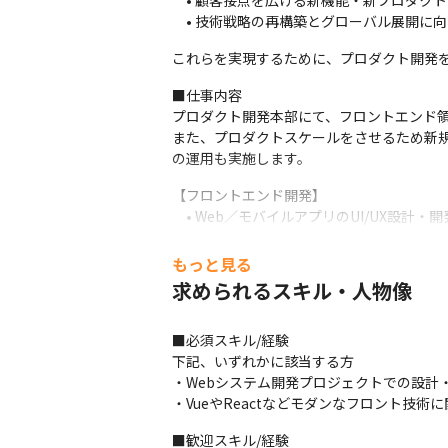
　• 顧客接点を広げる新機能・新プロダクト
　• 技術戦略の再構築とグローバル展開に
これらを実現するために、プロダクト開発
■仕事内容

プロダクト開発本部にて、フロントエンド領
また、プロダクトスケールをさせるため新
の運用も実施します。
【フロントエンド開発】

　• Web／モバイルアプリのUI/UX設計・開発（Vue.
　• 新機能における画面設計、プロトタイプ
　• パフォーマンスチューニング、アクセシ
もっと見る
　• デザイナー・PdMと連携したプロダク
求められるスキル・人物像
【その他業務】

　• チーム開発におけるコードレビュー・設
■必須スキル/経験

　• 開発プロジェクトの推進、スクラムイベ
下記、いずれかに該当する方

　• 技術課題の発見・提案と改善の推進

・Webシステム開発プロジェクトでの設計・
　• 開発環境の整備（CI/CD・コード品質
・VueやReactなどモダンなフロント技
■組織構成

■歓迎スキル/経験
