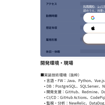
アクセス
利用規約
、
レバテ
認のうえ、同意
勤務時間
想定年収
雇用形態
休日・休暇
開発環境・現場
■実装技術環境（抜粋）

　• 言語・FW：Java、Python、Vue.js、R
　• DB：PostgreSQL、SQLServer、N
　• 開発支援：GitHub、Redmine、Doc
　• CI/CD：GitHub Actions、CodePip
　• 監視・分析：NewRelic、DataDo