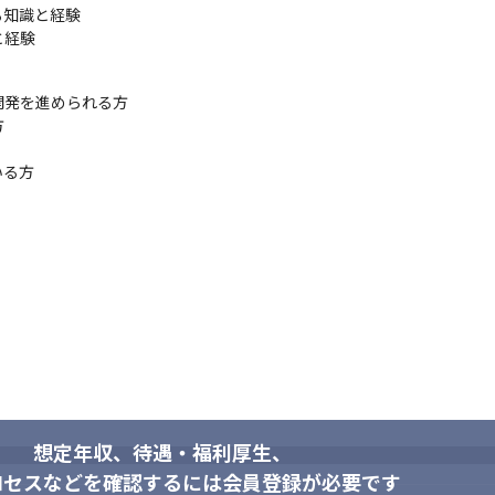
年12月時点）

知識と経験

／新卒〜ベテランまで在籍

と経験
技術選定や設計はチーム主導で実施

発を進められる方



いる方
想定年収、待遇・福利厚生、
ロセスなどを確認するには会員登録が必要です