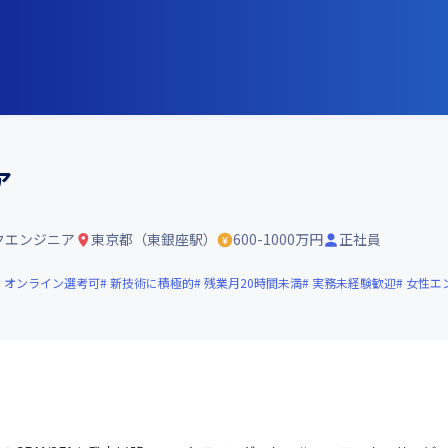
ア
クエンジニア
東京都（東銀座駅）
600-1000万円
正社員
オンライン選考可
新技術に積極的
残業月20時間未満
実務未経験歓迎
女性エ