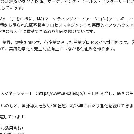
けのCRM/SFAを発売以降、マーケティング・セールス・アフターサー
供しています。
ージャー)」を中核に、MA(マーケティングオートメーション)ツールの「esm
の導入実績から得られた顧客接点プロセスマネジメントの実践的なノウハウ
産性の最大化に貢献できる取り組みを続けています。
業種、業界、規模を問わず、各企業に合った営業プロセスが設計可能です
って、業務効率化と売上利益向上につながる仕組みを作ります。
ネージャー」（https://www.e-sales.jp/）を自社開発し、顧
いのもと、累計導入社数5,500社超、約25年にわたり進化を続けてき
速しています。
イル活用含む）
