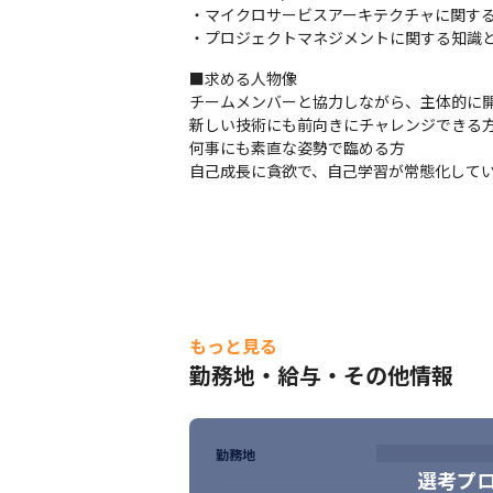
　• プロダクト開発本部：約120名（※2025
・マイクロサービスアーキテクチャに関する
　• 年齢層：20代後半がボリュームゾーン
・プロジェクトマネジメントに関する知識
　• 開発チームは3〜5名程度で構成され、
■求める人物像

　• 中途・新卒入社比率はおよそ5:5
チームメンバーと協力しながら、主体的に開
新しい技術にも前向きにチャレンジできる方
何事にも素直な姿勢で臨める方

自己成長に貪欲で、自己学習が常態化して
もっと見る
勤務地・給与・その他情報
勤務地
選考プ