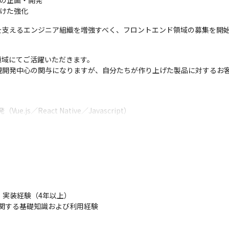
の企画・開発

向けた強化
を支えるエンジニア組織を増強すべく、フロントエンド領域の募集を開
域にてご活躍いただきます。

規開発中心の関与になりますが、自分たちが作り上げた製品に対するお
js／React Native／Javascript）

作成

ビリティ改善

ト仕様策定や技術選定
計レビュー

ント参加

実装経験（4年以上）

向上など）
術に関する基礎知識および利用経験