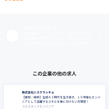
2025年5月より、自社サービスの開発を開始しています。

生成AIを駆使した自社サービスの展開を、今後数カ月間で加速
し、幅広い自社サービスの提供の開始を計画しています。
株式会社シスクラッチョ
株式会社シスクラッチョは、業務システムの
受託開発を専門に手掛ける、2025年1月より
営業を開始した新しい会社です。Web業務シ
ステムのスクラッチ開発を得意としており、
特定のパッケージやベンダに依存しな･･･
この企業の他の求人
株式会社シスクラッチョ
【愛知・岐阜】生成ＡＩ時代を生き抜き、１０年後もエンジ
ニアとして活躍するスキルを身に付けたい方限定！
フルスタックエンジニア