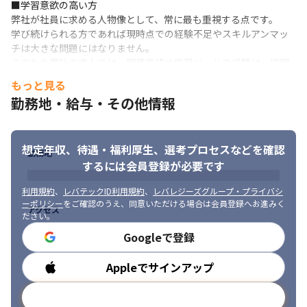
■学習意欲の高い方

弊社が社員に求める人物像として、常に最も重視する点です。

学び続けられる方であれば現時点での経験不足やスキルアンマッ
チは大きな問題にはなりません。

そのため弊社の求人では、開発言語や使用ツールの経験は一切問
いません。
もっと見る
勤務地・給与・その他情報
■いつか独立したい方

将来的に独立する意思を持つことにより、業務への取り組み方は
大きく変わります。

そしてそれにより学習効率は大幅に向上します。

想定年収、待遇・福利厚生、
選考プロセスなどを確認
勤務地
弊社はいつか独立するとしても、意欲的に業務に取り組み成長し
するには会員登録が必要です
続ける方と一緒に仕事をしたいと考えています。
利用規約
、
レバテックID利用規約
、
レバレジーズグループ・プライバシ
■コミュニケーションの取れる方

ーポリシー
をご確認のうえ、同意いただける場合は会員登録へお進みく
アクセス
業務システム開発を行うため、提案時や要件定義、基本設計など
ださい。
では顧客との折衝が発生します。

Googleで登録
単に当たり障りのない会話をする能力ではなく、相手の意図を汲
み取り行動に移せる方を求めています。
Appleでサインアップ
勤務時間
メールアドレスで登録