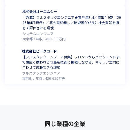
株式会社オーエムシー
【急募】フルスタックエンジニア★賞与年3回／直取引9割（20
26年4月時点）／客先常駐無し／技術者が成長と社会貢献を通
じて評価される環境
システムエンジニア
東京都
年収 :
400
-
900
万円
株式会社ピークコード
【フルスタックエンジニア募集】フロントからバックエンドま
で幅広く携われる🚀最新技術に挑戦しながら、キャリア志向に
合わせて成長できる環境
フルスタックエンジニア
東京都
年収 :
420
-
650
万円
同じ業種の企業