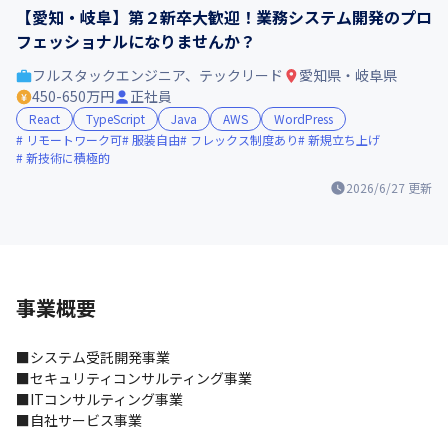
【愛知・岐阜】第２新卒大歓迎！業務システム開発のプロ
フェッショナルになりませんか？
フルスタックエンジニア、テックリード
愛知県・岐阜県
450-650万円
正社員
React
TypeScript
Java
AWS
WordPress
リモートワーク可
服装自由
フレックス制度あり
新規立ち上げ
新技術に積極的
2026/6/27
更新
事業概要
■システム受託開発事業

■セキュリティコンサルティング事業

■ITコンサルティング事業

■自社サービス事業