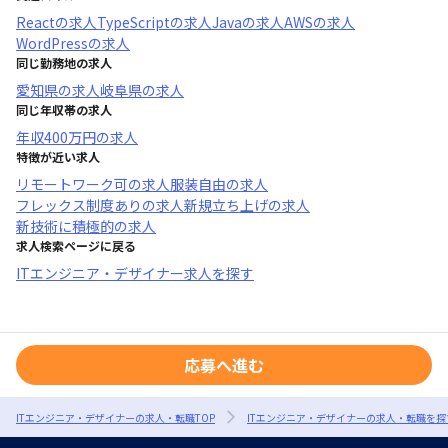
React
の求人
TypeScript
の求人
Java
の求人
AWS
の求人
WordPress
の求人
同じ勤務地の求人
愛知県
の求人
岐阜県
の求人
同じ年収帯の求人
年収
400万円
の求人
特徴が近い求人
リモートワーク可
の求人
服装自由
の求人
フレックス制度あり
の求人
新規立ち上げ
の求人
新技術に積極的
の求人
求人検索ページに戻る
ITエンジニア・デザイナー求人を探す
応募へ進む
ITエンジニア・デザイナーの求人・転職TOP
ITエンジニア・デザイナーの求人・転職を探