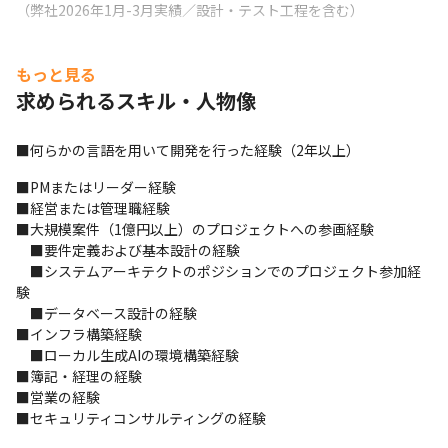
（弊社2026年1月-3月実績／設計・テスト工程を含む）
もっと見る
求められるスキル・人物像
■何らかの言語を用いて開発を行った経験（2年以上）
■PMまたはリーダー経験

■経営または管理職経験

■大規模案件（1億円以上）のプロジェクトへの参画経験　

　■要件定義および基本設計の経験

　■システムアーキテクトのポジションでのプロジェクト参加経
験

　■データベース設計の経験

■インフラ構築経験

　■ローカル生成AIの環境構築経験

■簿記・経理の経験

■営業の経験

■セキュリティコンサルティングの経験