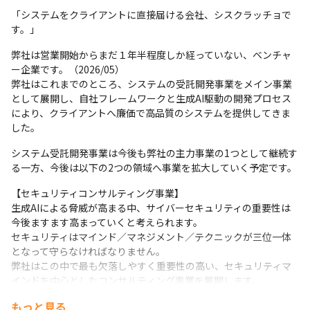
「システムをクライアントに直接届ける会社、シスクラッチョで
す。」
弊社は営業開始からまだ１年半程度しか経っていない、ベンチャ
ー企業です。（2026/05）

弊社はこれまでのところ、システムの受託開発事業をメイン事業
として展開し、自社フレームワークと生成AI駆動の開発プロセス
により、クライアントへ廉価で高品質のシステムを提供してきま
した。
システム受託開発事業は今後も弊社の主力事業の1つとして継続す
る一方、今後は以下の2つの領域へ事業を拡大していく予定です。
【セキュリティコンサルティング事業】

生成AIによる脅威が高まる中、サイバーセキュリティの重要性は
今後ますます高まっていくと考えられます。

セキュリティはマインド／マネジメント／テクニックが三位一体
となって守らなければなりません。

弊社はこの中で最も欠落しやすく重要性の高い、セキュリティマ
インドを中心としたコンサルティング事業を展開します。
もっと見る
【自社サービス事業】
