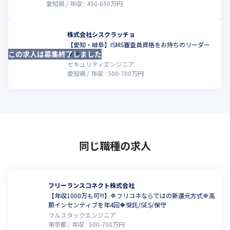
愛知県
年収 :
450
-
650
万円
株式会社シスクラッチョ
【愛知・岐阜】ISMS審査員資格をお持ちのリーダー
この求人は募集終了しました
クラス
セキュリティエンジニア
愛知県
年収 :
500
-
700
万円
同じ職種の求人
フリーランスコネクト株式会社
【年収1000万も可!!!】🔷フリコネならではの新還元方式🔷高
額インセンティブを年4回🔶受託/SES/保守
フルスタックエンジニア
東京都
年収 :
500
-
700
万円