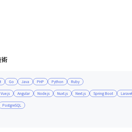
技術
t
Go
Java
PHP
Python
Ruby
Vue.js
Angular
Node.js
Nuxt.js
Next.js
Spring Boot
Larave
PostgreSQL