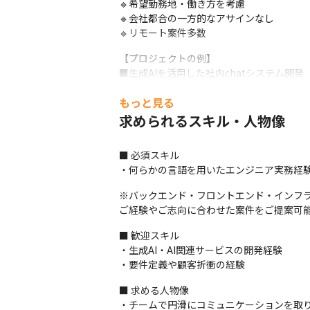
🔹希望勤務地・働き方を考慮

🔹会社都合の一方的なアサインなし

🔹リモート案件多数
【プロジェクトの例】

■生成AIを活用した社内chatシステム開発

・工程：要件定義,基本設計,詳細設計,実装,テ
もっと見る
・開発環境：Python / OpenAI API / Azure Ope
求められるスキル・人物像
■業務管理システムのフロントエンド開発

・工程：詳細設計,実装,テスト,運用・保守

■ 必須スキル

・開発環境：React / TypeScript / Node.js / 
・何らかの言語を用いたエンジニア実務経験
※バックエンド・フロントエンド・インフラ
ご経験やご志向に合わせた案件をご提案可
■ 歓迎スキル

・生成AI・AI関連サービスの開発経験

・要件定義や顧客折衝の経験
■ 求める人物像

・チームで円滑にコミュニケーションを取り