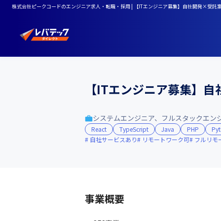
株式会社ピークコードのエンジニア求人・転職・採用 | 【ITエンジニア募集】自社開発×受託
【ITエンジニア募集】自
システムエンジニア、フルスタックエン
React
TypeScript
Java
PHP
Py
自社サービスあり
リモートワーク可
フルリモ
事業概要