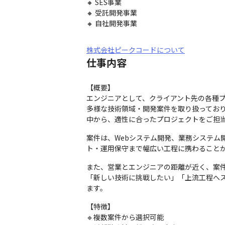
🔸 SES事業

🔸 受託開発事業

🔸 自社開発事業
株式会社ピークコードについて
仕事内容
【概要】

エンジニアとして、クライアント先の各種プ
多様な技術領域・開発案件を取り扱ってお
中から、適性に合ったプロジェクトをご担
案件は、Webシステム開発、業務システム
ト・運用保守まで幅広い工程に携わること
また、営業とエンジニアの距離が近く、案件
「新しい技術に挑戦したい」「上流工程へ
ます。
【特徴】

🔹複数案件から選択可能
