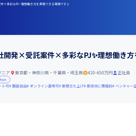
案件×多彩なPJ✨理想働き方を実現できる環境です♪
社開発×受託案件×多彩なPJ✨理想働き
ジニア
東京都・神奈川県・千葉県・埼玉県
420-650万円
正社員
thon
ート可
服装自由
オンライン選考可
新規立ち上げ
新技術に積極的
ベンチャー