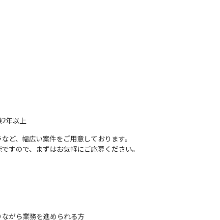
スト

nAI Service / FastAPI / Docker
REST API / GitHub
2年以上
など、幅広い案件をご用意しております。

能ですので、まずはお気軽にご応募ください。
ながら業務を進められる方
