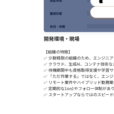
想定年収
雇用形態
休日・休暇
開発環境・現場
【組織の特徴】

✅ 少数精鋭の組織のため、エンジニ
✅ クラウド、生成AI、コンテナ技術
✅ 待機期間中も資格取得支援や学習サ
✅ 「ただ作業する」ではなく、エンジ
✅ リモート案件やハイブリッド勤務案
✅ 定期的な1on1やフォロー体制が
✅ スタートアップならではのスピー