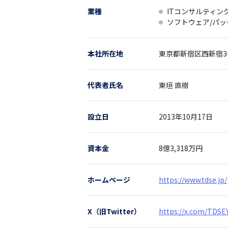
業種
ITコンサルティン
ソフトウェア/パ
本社所在地
東京都
新宿区西新宿3-
代表者氏名
東垣 直樹
設立日
2013年10月17日
資本金
8億3,318万円
ホームページ
https://www.tdse.jp/
X（旧Twitter）
https://x.com/TDS