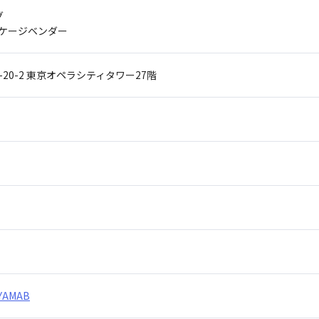
グ
ッケージベンダー
20-2
東京オペラシティタワー27階
EYAMAB