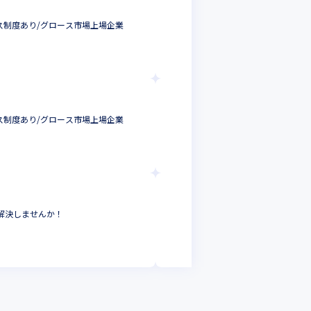
TDSE株式会社
＜リードデータサイエン
クス制度あり/グロース市場上場企業
RやPythonを用いた
データサイエンティスト
東京都
年収 :
500
-
1000
TDSE株式会社
＜シニアデータサイエ
クス制度あり/グロース市場上場企業
の選定から運用まで幅
データサイエンティス
東京都
年収 :
800
-
120
TDSE株式会社
＜MLOpsエンジ
題を解決しませんか！
か！
DevOpsエンジニ
東京都
年収 :
500