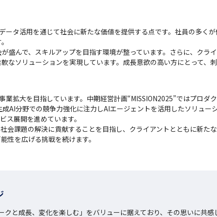
し、データ活用を通じて社会に新たな価値を提供する点です。社員の多く
。

会が盛んで、スキルアップを目指す環境が整っています。さらに、クラ
柔軟なソリューションを実現しています。成長意欲の高い方にとって、刺
事業拡大を目指しています。中期経営計画“MISSION2025”ではプ
生成AI分野での競争力強化に注力しAIエージェントを活用したソリュー
のサービス展開を進めています。

じて、社会課題の解決に貢献することを目指し、クライアントとともに新た
可能性を広げる挑戦を続けます。
ジ
ークと成長、変化を楽しむ」をバリューに据えており、その思いに共感