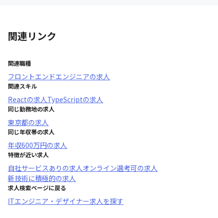
関連リンク
関連職種
フロントエンドエンジニア
の求人
関連スキル
React
の求人
TypeScript
の求人
同じ勤務地の求人
東京都
の求人
同じ年収帯の求人
年収
600万円
の求人
特徴が近い求人
自社サービスあり
の求人
オンライン選考可
の求人
新技術に積極的
の求人
求人検索ページに戻る
ITエンジニア・デザイナー求人を探す