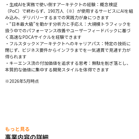
・生成AIを実務で使い倒すアーキテクトの経験：概念検証
（PoC）で終わらず、190万人（※）が使用するサービスにAIを組
み込み、デリバリーするまでの実践力が身につきます

・“日本最大級”を動かす分析力と手応え：大規模トラフィックを
扱う中でのパフォーマンス改善やユーザーフィードバックに基づ
く高速なPDCAサイクルを経験できます

・フルスタック×アーキテクトへのキャリアパス：特定の技術に
閉じず、ビジネス要件からインフラまでを一気通貫で見通す力が
得られます

・キーエンス流の付加価値を追求する思考：無駄を削ぎ落とし、
本質的な価値に集中する開発スタイルを体得できます
※2026年5月時点
もっと見る
事業内容の詳細