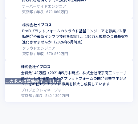
サーバーサイドエンジニア
東京都
年収 :
670
-
860
万円
株式会社イプロス
BtoBプラットフォームのクラウド基盤エンジニアを募集／AI駆
動開発や最新インフラ技術を駆使し、190万人規模の会員基盤を
こ
進化させませんか（2026年5月時点）
クラウドエンジニア
東京都
年収 :
670
-
860
万円
株式会社イプロス
会員数140万超（2021年5月末時点、株式会社東京商工リサーチ
調べ） ！BtoBマッチングプラットフォームの開発部署マネジメ
この求人は募集終了しました
こ
ントをお任せ／アジアに事業を拡大し成長しています
プロジェクトマネージャー
東京都
年収 :
840
-
1300
万円