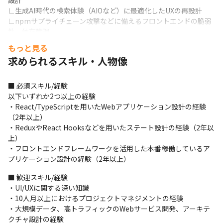
設計

∟生成AI時代の検索体験（AIOなど）に最適化したUXの再設計

∟npmサプライチェーン攻撃などに備えるフロントエンドの脆弱
性、依存管理

∟ユニット/E2Eテストの自動化とCI/CDパイプラインへの組み込
もっと見る
み
求められるスキル・人物像
・バックエンド

∟Spring Bootを用いたスケーラブルなREST APIの設計、構築

■ 必須スキル/経験

∟OpenID Connectに準拠したセキュアなID認証基盤への移行、
以下いずれか2つ以上の経験

刷新

・React/TypeScriptを用いたWebアプリケーション設計の経験
∟大規模トラフィックの分析基盤整備とデータドリブンなサービ
（2年以上）

ス改善

・ReduxやReact Hooksなどを用いたステート設計の経験（2年以
∟190万会員（※）を支える大規模メール配信基盤のアーキテクチ
上）

ャ刷新
・フロントエンドフレームワークを活用した本番稼働しているア
プリケーション設計の経験（2年以上）
・クラウド基盤

∟AIボットなどの大量トラフィックを見据えたWAFおよびCDNの
■ 歓迎スキル/経験

最適化、セキュリティ強化

・UI/UXに関する深い知識

∟大規模インフラストラクチャにおけるAWSコストの継続的最適
・10人月以上におけるプロジェクトマネジメントの経験

化とAIOpsの推進

・大規模データ、高トラフィックのWebサービス開発、アーキテ
∟新規サービスに合わせたAWSアーキテクチャ設計とリソース構
クチャ設計の経験
