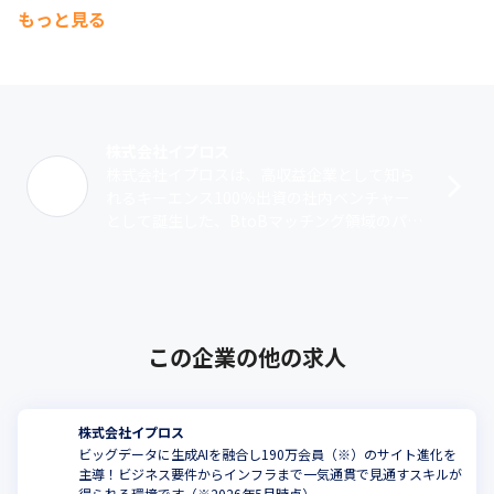
もっと見る
株式会社イプロス
株式会社イプロスは、高収益企業として知ら
れるキーエンス100％出資の社内ベンチャー
として誕生した、BtoBマッチング領域のパイ
オニアです。運営するBtoBマッチングプラッ
トフォーム『イプロス』は、製造･･･
この企業の他の求人
株式会社イプロス
ビッグデータに生成AIを融合し190万会員（※）のサイト進化を
主導！ビジネス要件からインフラまで一気通貫で見通すスキルが
こ
得られる環境です（※2026年5月時点）