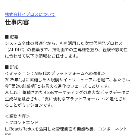
株式会社イプロスについて
仕事内容
■ 概要

システム全体の最適化から、AIを活用した次世代開発プロセス
（AI-DLC）の構築まで、技術面での主導権を握り、経験や志向性
に合わせて以下の領域をお任せします。
■ 詳細

＜ミッション：AI時代のプラットフォームへの進化＞

2025年1月に実施した大規模サイトリニューアルを経て、私たちは
今“第2の創業期”とも言える進化のフェーズにあります。

20年以上蓄積されたBtoBマーケティングの膨大なビッグデータに
生成AIを融合させ、“真に便利なプラットフォーム”へと進化させ
ることがミッションです。
＜業務内容＞

・フロントエンド

∟React/Reduxを活用した管理画面の機能改善、コンポーネント