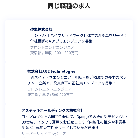
同じ職種の求人
弥生株式会社
【DX・AX｜ハイブリッドワーク】弥生のAI変革をリード！
全社横断のAIアプリエンジニアを募集
フロントエンドエンジニア
東京都
年収 :
800
-
1300
万円
株式会社AGE technologies
【AIネイティブエンジニア】相続・終活領域で成長中のベン
チャー企業で、役員直下の正社員エンジニアを募集！
フロントエンドエンジニア
東京都
年収 :
500
-
800
万円
アステッキホールディングス株式会社
自社プロダクトの開発全般にて、Djangoでの設計やモダンなUI/
UX実装、インフラ運用をお任せします／内製化の推進や事業共
創など、幅広い工程をリードしていただきます
サーバーサイドエンジニア