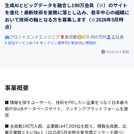
生成AIとビッグデータを融合し190万会員（※）のサイト
を進化！最新技術を実務に落とし込み、若手中心の組織に
おいて技術の軸となる方を募集します（※2026年5月時
点）
フロントエンドエンジニア
東京都
670-860万円
正社員
自社サービスあり
オンライン選考可
新技術に積極的
2026/6/4
更新
事業概要
■ 情報を探すユーザーと、技術をPRしたい企業をつなぐ日本最大
級のBtoBデータベースサイト、マッチングプラットフォームを運
営
■ 会員数190万人超、企業数は47,000社を超え、閲覧会員数、出
展企業数ともにNo.1（2025年5月末時点東京商工リサーチ調べ）