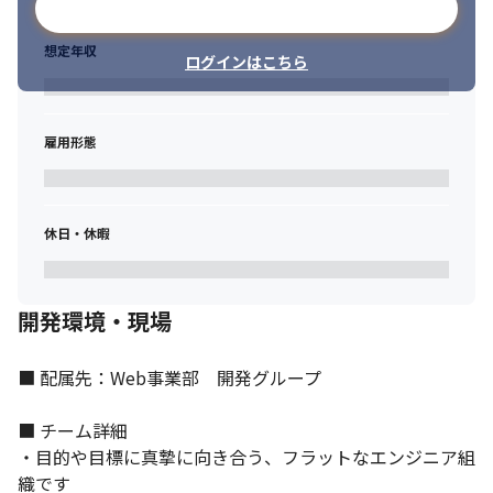
メールアドレスで登録
現在（※）の開発組織は若手中心で活気に満ちていますが、技術
的な“軸”となるリーダー・アーキテクト層が不足しています。

想定年収
ログインはこちら
現時点でのリーダー経験の有無は問いません。「最新技術を武器
に、日本トップクラスのサービスを自分の手で進化させたい」と
いう強い意欲を持つ方を、次世代リーダー候補として迎えます。
雇用形態
※2026年5月時点
休日・休暇
開発環境・現場
■ 配属先：Web事業部　開発グループ

■ チーム詳細

・目的や目標に真摯に向き合う、フラットなエンジニア組
織です
