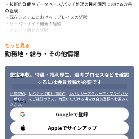
築（最新サービスの技術検証を含む）

・技術的負債やデータベース/バッチ処理の性能課題における改善
∟生成AIを活用した既存インフラ資産のIaC（Terraform）化と運
の経験

用高度化

・既存システムにおけるリプレイスの経験

∟MCP（Model Context Protocol）の活用検証と、AI連携を支え
・サーバーサイド開発の経験

るセキュアなインフラ設計
・インフラ開発の経験

・自社サービスにおけるプロダクト開発の経験
＜AI駆動開発（AI-DLC）への挑戦＞

もっと見る
・私たちは全領域においてAI駆動開発（AI-DLC）を取り入れ、開
発プロセス自体のアップデートを推進しています

勤務地・給与・その他情報
・既存資産のIaC化やAI連携を支えるセキュアなインフラ設計な
ど、最新技術を実務に落とし込む醍醐味があります
想定年収、待遇・福利厚生、
選考プロセスなどを確認
（変更の範囲）会社の定める業務
勤務地
するには会員登録が必要です
■ この仕事の面白み、魅力

利用規約
、
レバテックID利用規約
、
レバレジーズグループ・プライバシ
・圧倒的なデータ量と影響力：190万人の会員基盤、月間249万
ーポリシー
をご確認のうえ、同意いただける場合は会員登録へお進みく
PV（※）。自身の施策が数字としてダイレクトに跳ね返る面白さ
アクセス
ださい。
があります

Googleで登録
・特定の領域に縛られない裁量：縦割り組織ではないため、フロ
ントからインフラまで横断的に関与し、アーキテクチャ全体を俯
瞰した設計に携われます
Appleでサインアップ
勤務時間
＜募集背景＞
