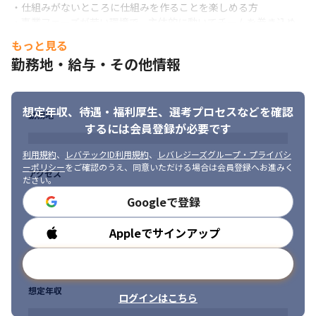
・仕組みがないところに仕組みを作ることを楽しめる方

・事業フェーズが若い環境で、主体的に動いてチームを巻き込め
る方
もっと見る
勤務地・給与・その他情報
想定年収、待遇・福利厚生、
選考プロセスなどを確認
勤務地
するには会員登録が必要です
利用規約
、
レバテックID利用規約
、
レバレジーズグループ・プライバシ
ーポリシー
をご確認のうえ、同意いただける場合は会員登録へお進みく
アクセス
ださい。
Googleで登録
Appleでサインアップ
勤務時間
メールアドレスで登録
想定年収
ログインはこちら