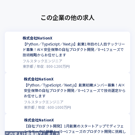
この企業の他の求人
株式会社NationX
【Python／TypeScript／Next.js】創業1年目の1人目テックリー
ド募集！AI×安全保障の自社プロダクト開発／0→1フェーズで
技術戦略からお任せします
フルスタックエンジニア
東京都
年収 :
800
-
1200
万円
株式会社NationX
【Python／TypeScript／Next.js】創業初期メンバー募集！AI×
安全保障の自社プロダクト開発／0→1フェーズで技術選定から
お任せします
フルスタックエンジニア
東京都
年収 :
600
-
1000
万円
株式会社NationX
【自社プロダクト開発】1月創業のスタートアップでディフェ
ンステックに挑戦！／0→1フェーズのプロダクト開発に挑戦し
この求人は募集終了しました