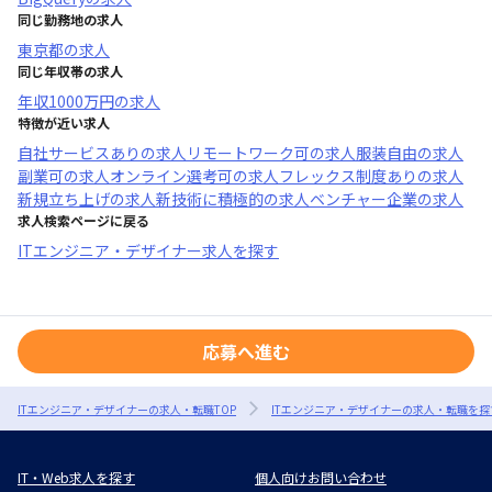
同じ勤務地の求人
東京都
の求人
同じ年収帯の求人
年収
1000万円
の求人
特徴が近い求人
自社サービスあり
の求人
リモートワーク可
の求人
服装自由
の求人
副業可
の求人
オンライン選考可
の求人
フレックス制度あり
の求人
新規立ち上げ
の求人
新技術に積極的
の求人
ベンチャー企業
の求人
求人検索ページに戻る
ITエンジニア・デザイナー求人を探す
応募へ進む
ITエンジニア・デザイナーの求人・転職TOP
ITエンジニア・デザイナーの求人・転職を探
IT・Web求人を探す
個人向けお問い合わせ