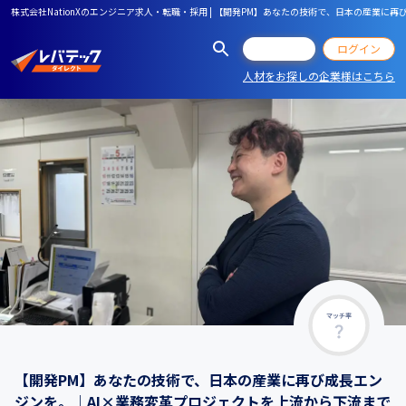
株式会社NationXのエンジニア求人・転職・採用 | 【開発PM】あなたの技術で、日本の産業
会員登録
ログイン
人材をお探しの企業様はこちら
マッチ率
【開発PM】あなたの技術で、日本の産業に再び成長エン
ジンを。｜AI×業務変革プロジェクトを上流から下流まで