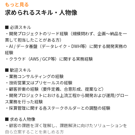
れた状態まで伴走支援・継続改善を実施
もっと見る
求められるスキル・人物像
■ 募集背景

NationXは、AIネイティブなシステムソフトウェア開発の領域で独
自のポジションを確立しつつあるスタートアップです。設立から
■ 必須スキル

短期間で複数の契約実績を積み上げており、さらに事業を伸ばす
・開発プロジェクトのリード経験（規模問わず、企画〜納品を一
には、企画・設計〜実装〜定着までの一連のプロジェクトを推進
貫して担当したことがある方）

できる組織体制の強化が不可欠です。

・AI / データ基盤（データレイク・DWH等）に関する開発実務の
より多くの領域で日本の産業変革をリードし”国家の10X”を実現す
経験

るという私たちのミッションに共感してくださる、チャレンジ精
・クラウド（AWS / GCP等）に関する実務経験
神に溢れた技術者の皆さんをお待ちしております。
■ 歓迎スキル

・業務コンサルティングの経験

・技術営業又はプリセールスの経験

・顧客折衝の経験（要件定義、合意形成、提案など）

・開発プロジェクトにおける上流工程から開発および運用/グロー
ス業務を行った経験

・採算管理に関する各ステークホルダーとの調整の経験
■ 求める人物像

・顧客の課題を深く理解し、課題解決に向けたソリューションを
自ら立案することを楽しめる方
