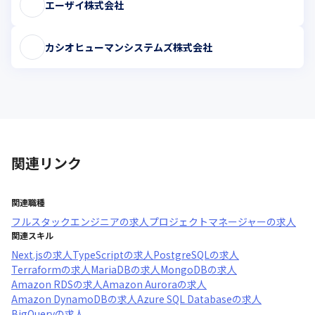
エーザイ株式会社
カシオヒューマンシステムズ株式会社
関連リンク
関連職種
フルスタックエンジニア
の求人
プロジェクトマネージャー
の求人
関連スキル
Next.js
の求人
TypeScript
の求人
PostgreSQL
の求人
Terraform
の求人
MariaDB
の求人
MongoDB
の求人
Amazon RDS
の求人
Amazon Aurora
の求人
Amazon DynamoDB
の求人
Azure SQL Database
の求人
BigQuery
の求人