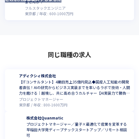
ませんか？
フルスタックエンジニア
東京都
年収 :
600
-
1000
万円
同じ職種の求人
アディクシィ株式会社
【ITコンサルタント】4期目売上35億円見込◆国産人工知能の開発
者直伝！AIの研究からビジネス実装までを率いるラボで技術・人間
力を磨ける｜越境し、共に高め合うカルチャー【AI実装力で勝負す
るAIインテグレーター】
プロジェクトマネージャー
東京都
年収 :
800
-
1600
万円
株式会社Quanmatic
プロジェクトマネージャー／量子×最適化で産業を変革する
早稲田大学発ディープテックスタートアップ／リモート相談
可