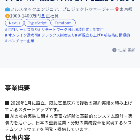
フルスタックエンジニア、プロジェクトマネージャー
東京都
1000-1400万円
正社員
Next.js
TypeScript
Terraform
自社サービスあり
リモートワーク可
服装自由
副業可
オンライン選考可
フレックス制度あり
新規立ち上げ
新技術に積極的
ベンチャー企業
7日前
更新
事業概要
■ 2026年1月に設立、既に官民双方で複数の契約実績を積み上げ
ているスタートアップです。

■ AIの社会実装に関する豊富な経験と革新的なシステム設計・実
装力を活かし、日本の重要産業・分野の業務変革を実現するシス
テムソフトウェアを開発・提供しています。
仕事内容