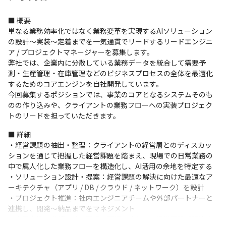
■ 概要

単なる業務効率化ではなく業務変革を実現するAIソリューション
の設計〜実装〜定着までを一気通貫でリードするリードエンジニ
ア / プロジェクトマネージャーを募集します。

弊社では、企業内に分散している業務データを統合して需要予
測・生産管理・在庫管理などのビジネスプロセスの全体を最適化
するためのコアエンジンを自社開発しています。

今回募集するポジションでは、事業のコアとなるシステムそのも
のの作り込みや、クライアントの業務フローへの実装プロジェク
トのリードを担っていただきます。
■ 詳細

・経営課題の抽出・整理：クライアントの経営層とのディスカッ
ションを通じて把握した経営課題を踏まえ、現場での日常業務の
中で属人化した業務フローを構造化し、AI活用の余地を特定する

・ソリューション設計・提案：経営課題の解決に向けた最適なア
ーキテクチャ（アプリ / DB / クラウド / ネットワーク）を設計

・プロジェクト推進：社内エンジニアチームや外部パートナーと
連携し、開発〜納品までをマネジメント

・定着支援・継続改善：現場で実際に使われ、経営課題が解決さ