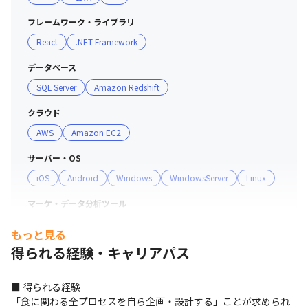
・入社管理/契約管理システムについて単純化/標準化の検討を始め
るとともに保守開発を実施します

フレームワーク・ライブラリ
・入社管理/契約管理システムの開発/運用に従事していただき、ゆ
React
.NET Framework
くゆくはプロジェクトマネージャーレベルを目指していただきま
す

データベース
※2025年10月時点
SQL Server
Amazon Redshift
クラウド
AWS
Amazon EC2
サーバー・OS
iOS
Android
Windows
WindowsServer
Linux
マーケ・データ分析ツール
DWH
もっと見る
得られる経験・キャリアパス
支給PC
Windows
■ 得られる経験

「食に関わる全プロセスを自ら企画・設計する」ことが求められ