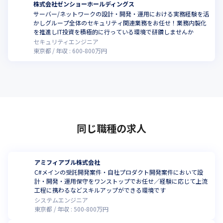
株式会社ゼンショーホールディングス
サーバー/ネットワークの設計・開発・運用における実務経験を活
かしグループ全体のセキュリティ関連業務をお任せ！業務内製化
を推進しIT投資を積極的に行っている環境で研鑽しませんか
セキュリティエンジニア
東京都
年収 :
600
-
800
万円
同じ職種の求人
アミフィアブル株式会社
C#メインの受託開発案件・自社プロダクト開発案件において設
計・開発・運用保守をワンストップでお任せ／経験に応じて上流
工程に携わるなどスキルアップができる環境です
システムエンジニア
東京都
年収 :
500
-
800
万円