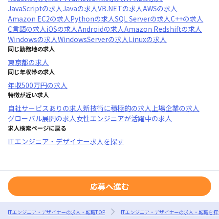
JavaScript
の求人
Java
の求人
VB.NET
の求人
AWS
の求人
Amazon EC2
の求人
Python
の求人
SQL Server
の求人
C++
の求人
C言語
の求人
iOS
の求人
Android
の求人
Amazon Redshift
の求人
Windows
の求人
WindowsServer
の求人
Linux
の求人
同じ勤務地の求人
東京都
の求人
同じ年収帯の求人
年収
500万円
の求人
特徴が近い求人
自社サービスあり
の求人
新技術に積極的
の求人
上場企業
の求人
グローバル展開
の求人
女性エンジニアが活躍中
の求人
求人検索ページに戻る
ITエンジニア・デザイナー求人を探す
応募へ進む
ITエンジニア・デザイナーの求人・転職TOP
ITエンジニア・デザイナーの求人・転職を探