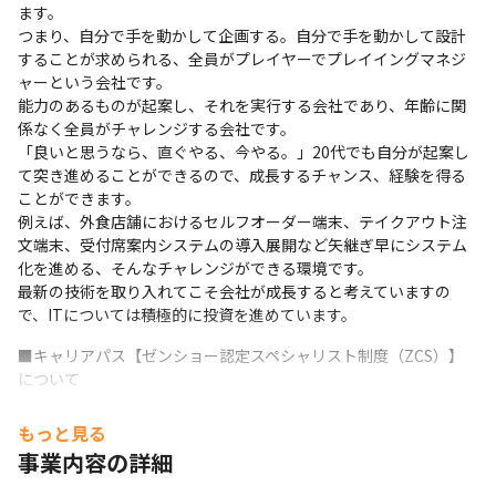
ます。

つまり、自分で手を動かして企画する。自分で手を動かして設計
することが求められる、全員がプレイヤーでプレイイングマネジ
ャーという会社です。

能力のあるものが起案し、それを実行する会社であり、年齢に関
係なく全員がチャレンジする会社です。

「良いと思うなら、直ぐやる、今やる。」20代でも自分が起案し
て突き進めることができるので、成長するチャンス、経験を得る
ことができます。

例えば、外食店舗におけるセルフオーダー端末、テイクアウト注
文端末、受付席案内システムの導入展開など矢継ぎ早にシステム
化を進める、そんなチャレンジができる環境です。

最新の技術を取り入れてこそ会社が成長すると考えていますの
で、ITについては積極的に投資を進めています。
■キャリアパス【ゼンショー認定スペシャリスト制度（ZCS）】
について

技術者を大切にしたいという考えから、｢管理職になるキャリアパ
ス｣に加えて｢生涯その技術を磨き続けるスペシャリスト｣としての
もっと見る
キャリアパス【ゼンショー認定スペシャリスト制度（ZCS）】を
事業内容の詳細
設けています。

これにより、管理職としてより上位の職位を目指したい人も、技