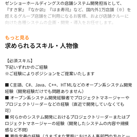
ゼンショーホールディングスの店舗システム開発担当として、
『すき家』『なか卯』『はま寿司』など、国内外1万店舗（※）を
超えるグループ店舗をご利用になるお客様、および店舗クルーに
向けた各種システムの企画・開発・導入をお任せします。

お客様の注文体験や店舗オペレーションに直結する、POSシステ
ム、テーブルオーダー端末、券売機、モバイルオーダーアプリな
もっと見る
どの開発に、企画・設計の段階から携わっていただきます。
求められるスキル・人物像
◎ 具体的な業務内容

━━━━━━━━━━━━━━

【必須スキル】

・店舗オペレーションの効率化や、お客様の利便性向上を実現す
下記いずれかのご経験

るための新機能開発・改修（アジャイル開発が中心）

※ご経験によりポジションをご提案いたします
・POS、オーダリング、キャッシュレス決済、モバイルアプリな
■ C言語、C#、Java、C++、HTMLなどのオープン系システム開発
ど、多岐にわたるシステムの設計・開発・テスト

経験（開発経験だけでも問題ありません）

・導入後の効果測定や、現場からのフィードバックに基づく継続
■ オープン系システム開発経験者でプロジェクトマネージャーや
的なシステム改善
プロジェクトリーダーなどの経験（直近で開発していなくても
◎ ポジションの魅力とキャリア

可）

━━━━━━━━━━━━━━

■ 何らかのシステム開発におけるプロジェクトリーダーまたはプ
自ら手がけたシステムが、日々多くのお客様やクルーに使われる
ロジェクトマネージャーの経験（開発したシステムの内容や規模
様子をダイレクトに実感できます。 将来的には、プロジェクトリ
感など不問）

ーダーとして開発チームを牽引する、あるいは新技術（AI、IoTな
■ 要件定義の経験（さまざまな業態における人事部門の方々と一