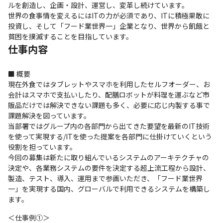
ルを創造し、企画・設計、運営し、変革し続けています。

世界の食事情を変えるにはITの力が必須であり、ITに積極果敢に
投資し、そして「フード業世界一」企業となり、世界から飢餓と
貧困を撲滅することを目指しています。
仕事内容
■ 概要

現在外食ではタブレットやスマホを利用したセルフオーダー、お
会計はスマホで支払いしたり、配膳ロボットが料理を運ぶなど市
販品だけでは解決できない課題も多く、必要に応じ内製する事で
課題解決を図っています。

当部署ではグループ内の各部門から出てきた要望を最新のIT技術
を使って実現する/ITを使った提案を各部門に仕掛けていくという
役割を担っています。

今回の募集は新たに取り組んでいるシステムのアーキテクチャの
決定や、各業務システムの要件を決定する超上流工程から設計、
製造、テスト、導入、運用まで参画いただき、「フード業世界
一」を実現する国内、グローバルで利用できるシステムを構築し
ます。
＜仕事例①＞
