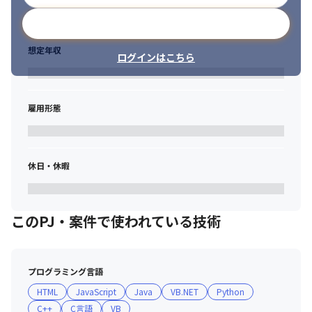
の、既存システムの改修および新規システム導入プロジェクトの
推進・管理

メールアドレスで登録
・上流工程（企画・要件定義）から、開発・導入・保守フェーズ
まで、一貫したプロジェクトマネジメント業務
想定年収
ログインはこちら
◎ キャリアパスと本ポジションの魅力

━━━━━━━━━━━━━━

まずは担当領域のシステム開発・プロジェクト管理に従事してい
雇用形態
ただき、ゆくゆくは事業会社の社内SEとして、ビジネスの根幹を
担う大規模システムの企画・設計といった最上流工程をリードす
るプロジェクトマネージャーを目指していただきます。
休日・休暇
※2025年10月時点（グループ従業員数）
＜仕事例③＞

ゼンショーホールディングスの社内SE担当として国内外18万人
このPJ・案件で使われている技術
（※）の従業員（パート・アルバイト）を対象にした、入社管
理・契約管理システムの保守開発・運用をお任せし、将来的に再
構築するプロジェクトに参画していただきます。
プログラミング言語
◎ 具体的な業務内容

HTML
JavaScript
Java
VB.NET
Python
━━━━━━━━━━━━━━

C++
C言語
VB