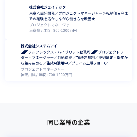
株式会社ジェイテック
東京＜受託開発／プロジェクトマネージャー＞転勤無★今ま
での経験を活かしながら働き方を改善★
プロジェクトマネージャー
東京都
年収 :
800
-
1200
万円
株式会社システムアイ
◢◤フルフレックス・ハイブリット勤務可◢◤プロジェクトリー
ダー・マネージャー／前給保証／70歳定年制／技術選定・提案か
ら踏み込める／生成AI活用中／プライム上場SHIFT Gr
プロジェクトマネージャー
神奈川県
年収 :
700
-
1800
万円
同じ業種の企業