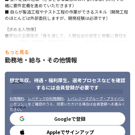
ど）を活用した次世代店舗システムの企画・設計をリードする役
緒に要件定義を進めていただきます）

割を目指していただきます。
■ 自らが製造工程やテスト工程の作業ができるスキル（開発工程
のほとんどは外部委託しますが、開発経験は必須です）
※2025年10月時点（グループ店舗数）
【求める人物像】

＜仕事例➁＞

■弊社の企業理念「食を通じて、人類社会の安定と発展に責任を
ゼンショーホールディングスの本部システム開発担当として、国
おい、世界から飢餓と貧困を撲滅する。」のために働くことがで
内外18万人（※）の従業員および多数の取引先を対象とした、ゼ
きる方

もっと見る
ンショーの強みであるMMD（マスマーチャンダイジング）を支え
■フード業世界一を目指して働きたい方

る基幹業務アプリケーション（EDI、購買システム等）の企画・設
勤務地・給与・その他情報
■勉強をし続けて会社の成長とともに自身の成長に取り組める方
計・開発、およびプロジェクト管理をお任せします。
外食事業に加え、小売事業への参入などビジネスが大きく進化す
想定年収、待遇・福利厚生、
選考プロセスなどを確認
る中で、それを支える本部システムもアジャイルに進化させるミ
勤務地
するには会員登録が必要です
ッションを担っていただきます。
利用規約
、
レバテックID利用規約
、
レバレジーズグループ・プライバシ
◎ 具体的な業務内容

ーポリシー
をご確認のうえ、同意いただける場合は会員登録へお進みく
━━━━━━━━━━━━━━

アクセス
ださい。
・食材の調達EDIシステム、購買システム、ビッグデータ運用管
Googleで登録
理、BI連携基盤など、本部業務に関わる多様なアプリケーション
の要件定義・設計・開発

・ビジネスの変化（新事業、業務プロセス変更）に対応するため
Appleでサインアップ
勤務時間