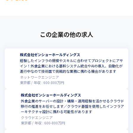
この企業の他の求人
株式会社ゼンショーホールディングス
経験したインフラの規模やスキルに合わせてプロジェクトにアサ
イン！外食企業における基幹システム統合やAIの導入、自動化が
進行中なので技術面で挑戦的な業務に携わる機会があります
ネットワークエンジニア
東京都
年収 :
600
-
800
万円
株式会社ゼンショーホールディングス
外食企業のサーバーの設計・構築・運用経験を活かせるクラウド
移行の推進をお任せします／クラウド基盤を使用したインフラア
ーキテクチャ設計に携わる可能性があります
クラウドエンジニア
東京都
年収 :
600
-
800
万円