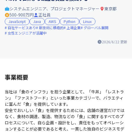
システムエンジニア、プロジェクトマネージャー
東京都
500-900万円
正社員
JavaScript
Java
AWS
Python
Linux
自社サービスあり
新技術に積極的
上場企業
グローバル展開
女性エンジニアが活躍中
2026/6/22
更新
事業概要
当社は「食のインフラ」を担う企業として、「牛丼」「レストラ
ン」「ファストフード」といった事業カテゴリーで、バラエティ
に富んだ「食」を提供しています。

安全でおいしい「食」を提供するためには、店舗の運営だけでは
なく、食材の調達、製造、物流などの「食」に関するすべてのプ
ロセスについて、自ら企画・設計をし、責任をもってオペレーシ
ョンすることが必要であると考え、一貫した独自のビジネスモデ