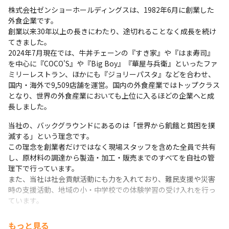
株式会社ゼンショーホールディングスは、1982年6月に創業した
術者としてスペシャリストを目指したい人も、個人それぞれが理
外食企業です。

想のキャリアパスを実現できるよう努めています。
創業以来30年以上の長きにわたり、途切れることなく成長を続け
具体的には、マネジメントスペシャリスト（いわゆる役職者「課
てきました。

長・室長・部長・本部長」）以外に、タレントスペシャリスト
2024年7月現在では、牛丼チェーンの『すき家』や『はま寿司』
（プログラマー・アプリケーションエンジニア・プロジェクトマ
を中心に『COCO'S』や『Big Boy』『華屋与兵衛』といったファ
ネジャー・ITアーキテクト・ITサービスマネジャーなど）という
ミリーレストラン、ほかにも『ジョリーパスタ』などを合わせ、
キャリパスを用意しています。

国内・海外で9,509店舗を運営。国内の外食産業ではトップクラス
タレントスペシャリストは、ゼンショー認定スペシャリスト制度
となり、世界の外食産業においても上位に入るほどの企業へと成
によって、ZCS（Zensho Certified Specialist）という職位が付与
長しました。
され、認定証とロゴ入りの名刺が支給されます。そして、マネジ
当社の、バックグラウンドにあるのは「世界から飢餓と貧困を撲
メントスペシャリストと同等に処遇されます。
滅する」という理念です。

最高の技術を学び採り入れることで商品・サービスを絶えず進化
この理念を創業者だけではなく現場スタッフを含めた全員で共有
させていくことができる、と考えているゼンショーホールディン
し、原材料の調達から製造・加工・販売までのすべてを自社の管
グスにおいて、ZCSは国際水準第一級の技術を持ち、一生涯その
理下で行っています。

技術だけで腕を磨き続けることができる人財となります
また、当社は社会貢献活動にも力を入れており、難民支援や災害
時の支援活動、地域の小・中学校での体験学習の受け入れを行っ
ています。
もっと見る