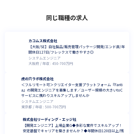
同じ職種の求人
カコムス株式会社
【大阪/SE】自社製品/販売管理パッケージ開発/エンド直/年
間休日127日/フレックスで働きやすさ◎
システムエンジニア
大阪府
年収 :
450
-
700
万円
虎の穴ラボ株式会社
＜フルリモート可＞クリエイター支援プラットフォーム『Fanti
a』の開発エンジニアを募集します／ユーザー規模の大きいtoC
サービスに携わりスキルアップしませんか
システムエンジニア
東京都
年収 :
500
-
700
万円
株式会社リーディング・エッジ社
【開発エンジニア】上場企業G◆多彩な案件でスキルアップ！
安定基盤でキャリアを築きませんか？◆年間休日120日以上/残