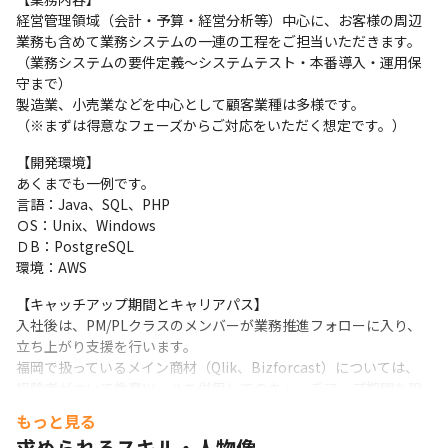
経営管理領域（会計・予算・経営分析等）中心に、お客様の周辺
業務も含めて業務システムの一連の工程をご担当いただきます。
（業務システムの要件定義～システムテスト・本番導入・運用保
守まで）

製造業、小売業などを中心として顧客業種は多様です。

（※まずは得意なフェーズからご対応をいただく想定です。）
【開発環境】

あくまでも一例です。

言語：Java、SQL、PHP　

ＯS：Unix、Windows

ＤB：PostgreSQL

環境：AWS
【キャッチアップ期間とキャリアパス】

入社後は、PM/PLクラスのメンバーが業務推進フォローに入り、
立ち上がり支援を行います。

福岡で扱っているメイン商材（Qlik、Bizforcast）については、
経験者がついて教育ツールを併用してのキャッチアップ期間を設
けています。（２～４週間）。

もっと見る
その後はキャッチアップのスピードに応じてプロジェクトリーダ
求められるスキル・人物像