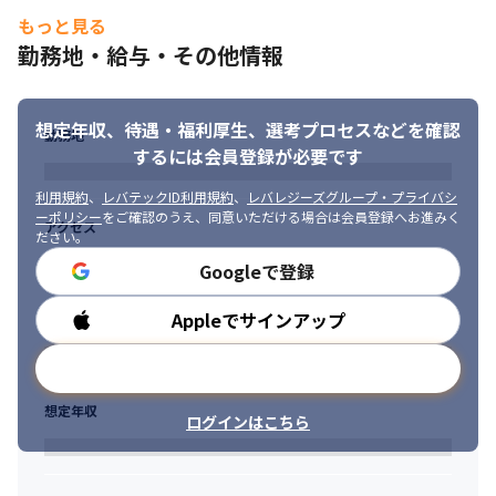
もっと見る
勤務地・給与・その他情報
想定年収、待遇・福利厚生、
選考プロセスなどを確認
勤務地
するには会員登録が必要です
利用規約
、
レバテックID利用規約
、
レバレジーズグループ・プライバシ
ーポリシー
をご確認のうえ、同意いただける場合は会員登録へお進みく
アクセス
ださい。
Googleで登録
Appleでサインアップ
勤務時間
メールアドレスで登録
想定年収
ログインはこちら