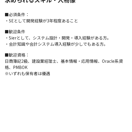
ー、そしてプロジェクトマネージャーとしてのキャリア形成を想
定しています。
■必須条件：

【ポジションの魅力】

・SEとして開発経験が3年程度あること
・お客様の業務知識と運用保守、SI開発の両面を経験できるので
「業務がわかるIT技術者」として成長が可能です。

■歓迎条件

・BBSの上流ノウハウがつくことや将来的にPL/PMとしての経験
・Sierとして、システム設計・開発・導入経験がある方。

を積むことでスキルアップし、キャリア経験値が増します。

・会計知識や会計システム導入経験が少しでもある方。
・キャリアパスを自分自身で選択できます。（マネジメント／コ
■歓迎資格：

ンサル／管理職）
日商簿記2級、建設業経理士、基本情報・応用情報、Oracle系資
◎最大15万円の資格取得制度（お祝い金制度）や豊富な研修制度
格、PMBOK

／Udemy受け放題等をご用意しております。

※いずれも保有者は優遇
◎※在宅勤務は週１～2回は可能です。（PJによって変動あり）

◎残業時間は月平均0～20時間程度です。