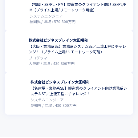
８．営業職へのキャリアチェンジ

【福岡・SE/PL・PM】製造業のクライアント向け SE/PL/P
└SEの経験を活かしてクライアントとのリレーションを構築・拡
M（プライム上場/リモートワーク可能）
大し、

システムエンジニア
　業務面・システム面に於ける課題に対する解決策を提案し、

福岡県
年収 :
570
-
800
万円
　開発部隊とともにその実現に向けた提案を行います。

　顧客の獲得はセミナーなどを企画・運営し、その後のフォロー
またはWebマーケティングを通して、

株式会社ビジネスブレイン太田昭和
　コンサルティング・ソリューションの新規営業活動を行いつ
【大阪・業務系SE】業務系システムSE／上流工程にチャレ
ンジ！（プライム上場/リモートワーク可能）
つ、

プログラマ
　並行して既存顧客とのリレーションを深耕し、既存ビジネスの
大阪府
年収 :
430
-
800
万円
拡大をも担います。

９．管理職
株式会社ビジネスブレイン太田昭和
【名古屋・業務系SE】製造業のクライアント向け業務系シ
ステムSE／上流工程にチャレンジ！
システムエンジニア
愛知県
年収 :
430
-
800
万円