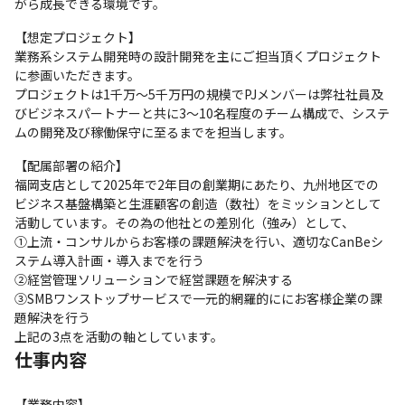
がら成長できる環境です。
【想定プロジェクト】

業務系システム開発時の設計開発を主にご担当頂くプロジェクト
に参画いただきます。

プロジェクトは1千万～5千万円の規模でPJメンバーは弊社社員及
びビジネスパートナーと共に3～10名程度のチーム構成で、システ
ムの開発及び稼働保守に至るまでを担当します。
【配属部署の紹介】

福岡支店として2025年で2年目の創業期にあたり、九州地区での
ビジネス基盤構築と生涯顧客の創造（数社）をミッションとして
活動しています。その為の他社との差別化（強み）として、

①上流・コンサルからお客様の課題解決を行い、適切なCanBeシ
ステム導入計画・導入までを行う

②経営管理ソリューションで経営課題を解決する

③SMBワンストップサービスで一元的網羅的ににお客様企業の課
題解決を行う

上記の3点を活動の軸としています。
仕事内容
【業務内容】
