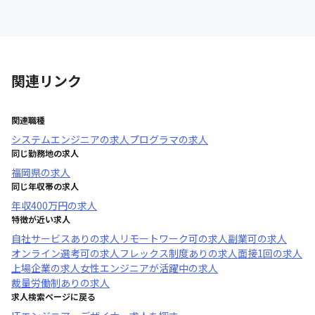
関連リンク
関連職種
システムエンジニア
の求人
プログラマ
の求人
同じ勤務地の求人
福岡県
の求人
同じ年収帯の求人
年収
400万円
の求人
特徴が近い求人
自社サービスあり
の求人
リモートワーク可
の求人
副業可
の求人
オンライン選考可
の求人
フレックス制度あり
の求人
面接1回
の求人
上場企業
の求人
女性エンジニアが活躍中
の求人
裁量労働制あり
の求人
求人検索ページに戻る