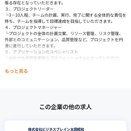
張る存在となっていただきます。

３．プロジェクトリーダー

└3－10人程、チームの計画、実行、完了に関する全体的な責任を
持ち、チームを指導して目標達成を目指していただきます。

４．プロジェクトマネージャー

└プロジェクトの全体の計画立案、リソース管理、リスク管理、
外部とのコミュニケーション、品質管理など、プロジェクトを円
滑に進行していただきます。

５．アプリケーションのスペシャリスト

└会計や生産管理業務のプロフェッショナルになっていただき、
顧客のニーズに応じた最適なITソリューションを提案し、システ
ム導入や運用改善、プロジェクト管理などを行います。

もっと見る
６．ITコンサルタント

└クライアントを数社経験し、特定や広範囲の顧客業務（会計や
生産や調達）のプロフェッショナルとして、顧客業務課題整理、
課題改善から、課題解決のための業務改革、ソリューション提案
を実行します。

この企業の他の求人
７．技術のスペシャリスト

└最新技術に精通し、AIやRPA、クラウド(AWS,Azureなど)のスペ
シャリストとして、組織全体、PJ横断で技術の伝道師、共通サポ
ートとしてBBSの技術力を支えていただきます。

株式会社ビジネスブレイン太田昭和