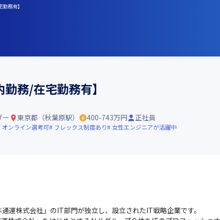
宅勤務有】
内勤務/在宅勤務有】
ダー
東京都（秋葉原駅）
400-743万円
正社員
オンライン選考可
フレックス制度あり
女性エンジニアが活躍中
通運株式会社」のIT部門が独立し、設立されたIT戦略企業です。
