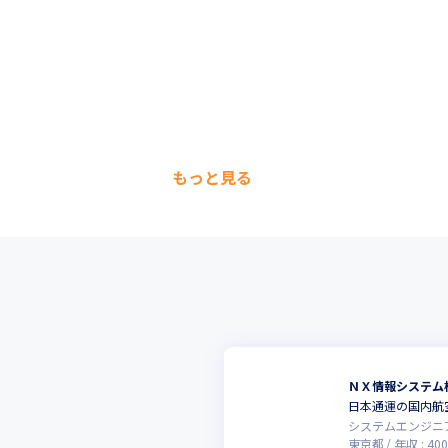
もっと見る
ＮＸ情報システム
日本通運の国内航
システムエンジニ
東京都
年収 :
400