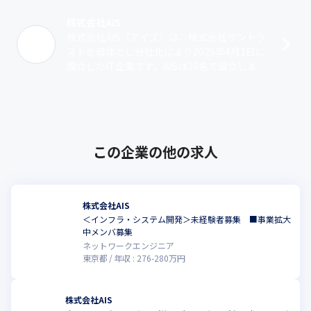
株式会社AIS
株式会社AIS（アイズ）は、株式会社サントラ
ストを母体とし分社化により2025年4月1日に
設立したIT企業です。AISは26名で設立しまし
たが、サントラストを含むグループ全体では
現在約200名の社員が･･･
この企業の他の求人
株式会社AIS
＜インフラ・システム開発＞未経験者募集 ■事業拡大
中メンバ募集
ネットワークエンジニア
東京都
年収 :
276
-
280
万円
株式会社AIS