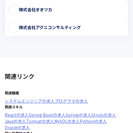
株式会社オオツカ
株式会社アグニコンサルティング
関連リンク
関連職種
システムエンジニア
の求人
プログラマ
の求人
関連スキル
React
の求人
Spring Boot
の求人
Spring
の求人
Struts
の求人
Java
の求人
Tomcat
の求人
MySQL
の求人
Python
の求人
Oracle
の求人