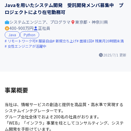
Javaを用いたシステム開発 受託開発メンバ募集中 プ
ロジェクトにより在宅勤務可
システムエンジニア、プログラマ
東京都・神奈川県
400-900万円
正社員
Java
Python
リモートワーク可
服装自由
新規立ち上げ
面接1回
残業月20時間未満
女性エンジニアが活躍中
2025/7/1
更新
事業概要
当社は、情報サービスの創造と提供を高品質・高水準で実現する
システムインテグレーターです。

グループ会社全体でおよそ200名の社員がおります。

「WEB」「インフラ」事業を柱としてコンサルティング、システ
ム開発を手掛けています。