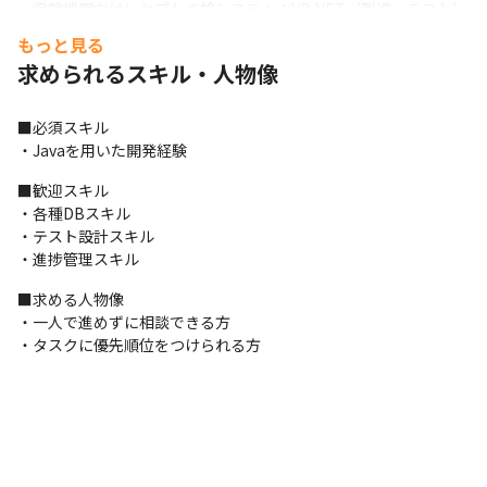
・保険機関向けレセプト点検システム：VB.NET（製造～テスト）

・津波観測システム：PHP、Java（製造～テスト）

もっと見る
・ろう児向け日本語・手話学習ゲーム：Java、MySQL（要件定義
求められるスキル・人物像
～テスト～保守・運用）

　その他多数
■必須スキル

■この仕事の面白み、魅力

・Javaを用いた開発経験
・エンジニアのキャリアプランを第一優先としています

・役職や年次に関係なく、新しい機能やサービス改善の提案がで
■歓迎スキル

きます

・各種DBスキル

・プロジェクトや開発フェーズにより在宅勤務可能です

・テスト設計スキル

・開発ノウハウを活かし多くのエンジニアが技術力を高めていま
・進捗管理スキル
す
■求める人物像

・一人で進めずに相談できる方

・タスクに優先順位をつけられる方