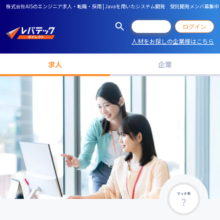
株式会社AISのエンジニア求人・転職・採用 | Javaを用いたシステム開発 受託開発メンバ募
会員登録
ログイン
人材をお探しの企業様はこちら
求人
企業
マッチ率