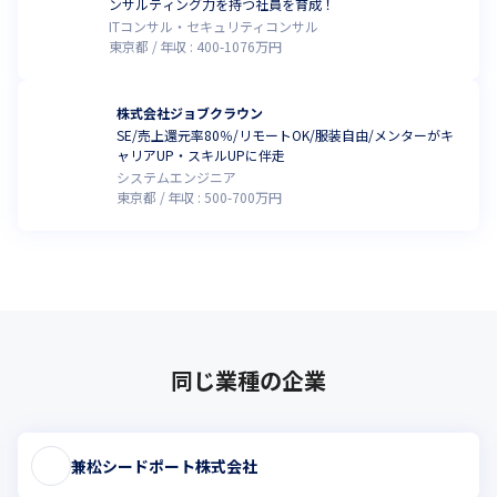
ンサルティング力を持つ社員を育成！
ITコンサル・セキュリティコンサル
東京都
年収 :
400
-
1076
万円
株式会社ジョブクラウン
SE/売上還元率80％/リモートOK/服装自由/メンターがキ
ャリアUP・スキルUPに伴走
システムエンジニア
東京都
年収 :
500
-
700
万円
同じ業種の企業
兼松シードポート株式会社