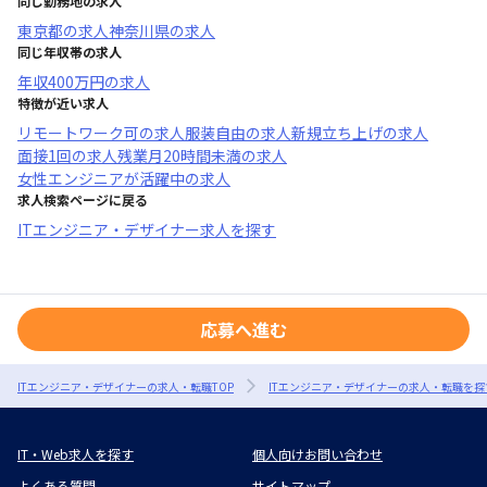
同じ勤務地の求人
東京都
の求人
神奈川県
の求人
同じ年収帯の求人
年収
400万円
の求人
特徴が近い求人
リモートワーク可
の求人
服装自由
の求人
新規立ち上げ
の求人
面接1回
の求人
残業月20時間未満
の求人
女性エンジニアが活躍中
の求人
求人検索ページに戻る
ITエンジニア・デザイナー求人を探す
応募へ進む
ITエンジニア・デザイナーの求人・転職TOP
ITエンジニア・デザイナーの求人・転職を探
IT・Web求人を探す
個人向けお問い合わせ
よくある質問
サイトマップ