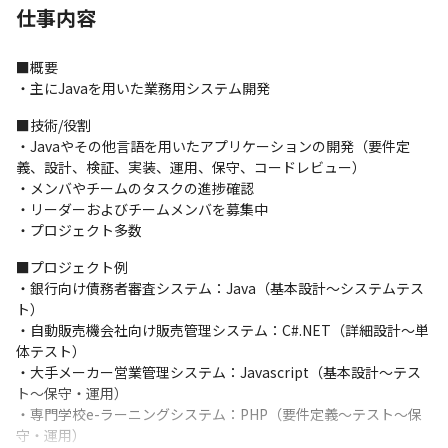
仕事内容
■概要

・主にJavaを用いた業務用システム開発
■技術/役割

・Javaやその他言語を用いたアプリケーションの開発（要件定
義、設計、検証、実装、運用、保守、コードレビュー）

・メンバやチームのタスクの進捗確認

・リーダーおよびチームメンバを募集中

・プロジェクト多数
■プロジェクト例

・銀行向け債務者審査システム：Java（基本設計～システムテス
ト）

・自動販売機会社向け販売管理システム：C#.NET（詳細設計～単
体テスト）

・大手メーカー営業管理システム：Javascript（基本設計～テス
ト～保守・運用）

・専門学校e-ラーニングシステム：PHP（要件定義～テスト～保
守・運用）
