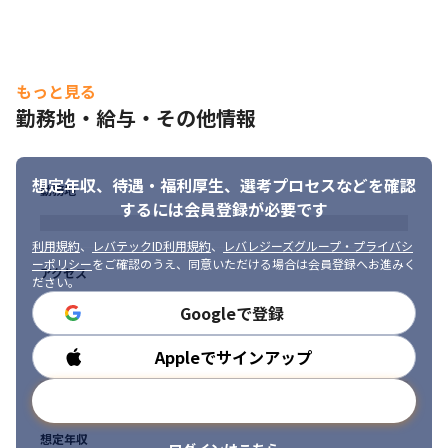
もっと見る
勤務地・給与・その他情報
想定年収、待遇・福利厚生、
選考プロセスなどを確認
勤務地
するには会員登録が必要です
利用規約
、
レバテックID利用規約
、
レバレジーズグループ・プライバシ
ーポリシー
をご確認のうえ、同意いただける場合は会員登録へお進みく
アクセス
ださい。
Googleで登録
Appleでサインアップ
勤務時間
メールアドレスで登録
想定年収