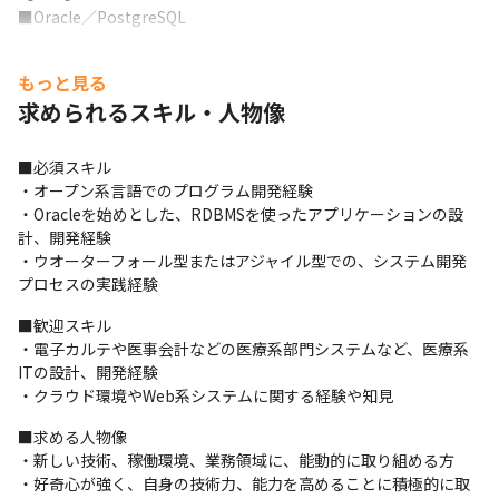
■Oracle／PostgreSQL
【開発環境】

もっと見る
■アジャイル、ウオーターフォール両方あり

■コミュニケーション・ツール：Teams  Team/Chat

求められるスキル・人物像
■プロジェクト管理ツール：Lychee Redmine

■その他：GitHub、Andriod Studio、Visual Studio
■必須スキル

・オープン系言語でのプログラム開発経験

・Oracleを始めとした、RDBMSを使ったアプリケーションの設
計、開発経験

・ウオーターフォール型またはアジャイル型での、システム開発
プロセスの実践経験
■歓迎スキル

・電子カルテや医事会計などの医療系部門システムなど、医療系
ITの設計、開発経験

・クラウド環境やWeb系システムに関する経験や知見
■求める人物像

・新しい技術、稼働環境、業務領域に、能動的に取り組める方

・好奇心が強く、自身の技術力、能力を高めることに積極的に取