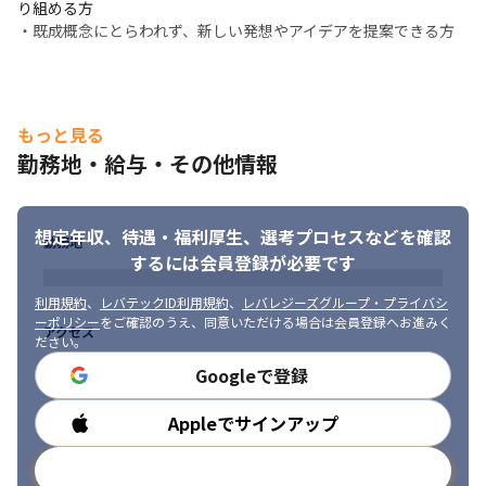
り組める方

・既成概念にとらわれず、新しい発想やアイデアを提案できる方
もっと見る
勤務地・給与・その他情報
想定年収、待遇・福利厚生、
選考プロセスなどを確認
勤務地
するには会員登録が必要です
利用規約
、
レバテックID利用規約
、
レバレジーズグループ・プライバシ
ーポリシー
をご確認のうえ、同意いただける場合は会員登録へお進みく
アクセス
ださい。
Googleで登録
Appleでサインアップ
勤務時間
メールアドレスで登録