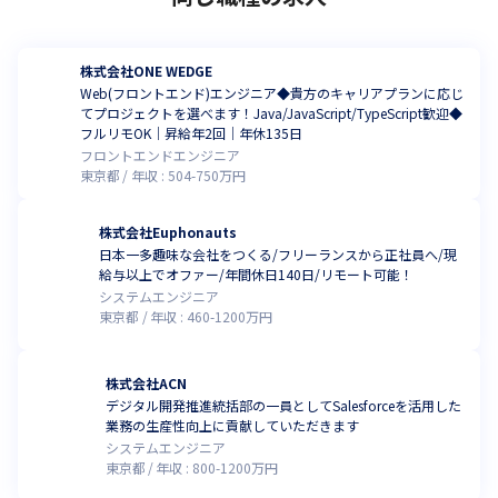
株式会社ONE WEDGE
Web(フロントエンド)エンジニア◆貴方のキャリアプランに応じ
てプロジェクトを選べます！Java/JavaScript/TypeScript歓迎◆
フルリモOK｜昇給年2回｜年休135日
フロントエンドエンジニア
東京都
年収 :
504
-
750
万円
株式会社Euphonauts
日本一多趣味な会社をつくる/フリーランスから正社員へ/現
給与以上でオファー/年間休日140日/リモート可能！
システムエンジニア
東京都
年収 :
460
-
1200
万円
株式会社ACN
デジタル開発推進統括部の一員としてSalesforceを活用した
業務の生産性向上に貢献していただきます
システムエンジニア
東京都
年収 :
800
-
1200
万円