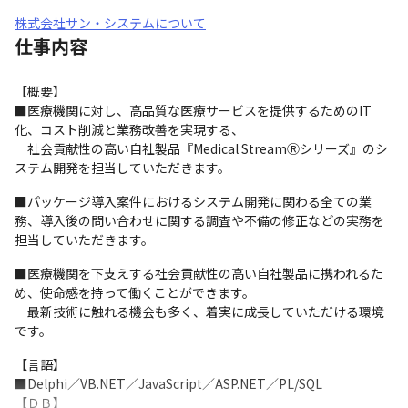
株式会社サン・システムについて
仕事内容
【概要】

■医療機関に対し、高品質な医療サービスを提供するためのIT
化、コスト削減と業務改善を実現する、

　社会貢献性の高い自社製品『Medical StreamⓇシリーズ』のシ
ステム開発を担当していただきます。
■パッケージ導入案件におけるシステム開発に関わる全ての業
務、導入後の問い合わせに関する調査や不備の修正などの実務を
担当していただきます。
■医療機関を下支えする社会貢献性の高い自社製品に携われるた
め、使命感を持って働くことができます。

　最新技術に触れる機会も多く、着実に成長していただける環境
です。
【言語】　

■Delphi／VB.NET／JavaScript／ASP.NET／PL/SQL

【ＤＢ】　
