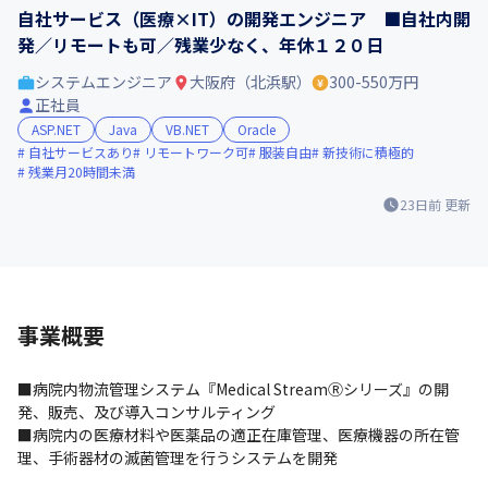
自社サービス（医療×IT）の開発エンジニア ■自社内開
発／リモートも可／残業少なく、年休１２０日
システムエンジニア
大阪府（北浜駅）
300-550万円
正社員
ASP.NET
Java
VB.NET
Oracle
自社サービスあり
リモートワーク可
服装自由
新技術に積極的
残業月20時間未満
23日前
更新
事業概要
■病院内物流管理システム『Medical StreamⓇシリーズ』の開
発、販売、及び導入コンサルティング

■病院内の医療材料や医薬品の適正在庫管理、医療機器の所在管
理、手術器材の滅菌管理を行うシステムを開発