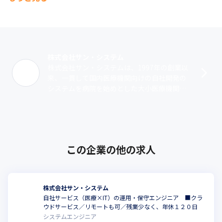
ネット、ソフトウェア・サービス、シーエスアイ、東芝キヤノン
メディカルシステムズ、キヤノンITSメディカル、日本ステリ、ア
ルフレッサ、村中医療器、丸木医科器械、増田医科器械、八神製
作所、共立医科器械、冨木医療器、京都ウィード、セントラルメ
ディカル、南日本情報処理センター、日本シューター、メディ
エ、オリックス、総合メディカル、ルフト・メディカルケア、四
株式会社サン・システム
国医療サービス、クロスウィルメディカル、シバタインテック　
株式会社サン・システムは、1997年の創業以
他
来、一貫して国内医療機関向けの自社開発の
システムを病院を始めとした大小医療機関に
■魅力

提供し、医療材料や医薬品の購入費用の最適
当社が提供する自社製品『Medical StreamⓇ』は、国内800を超
化、業務運用プロセスの適正化による効･･･
える施設への導入実績（2024年4月時点）があり、医療機関向け
物流管理システムとしては業界トップクラスのシェアを誇りま
す。

IT化が加速する医療業界において、最新のIT技術を取り込んだ、
この企業の他の求人
新機能、新製品・サービスを継続的に開発し、事業拡大を図って
います。
株式会社サン・システム
自社サービス（医療×IT）の運用・保守エンジニア ■クラ
こ
ウドサービス／リモートも可／残業少なく、年休１２０日
システムエンジニア