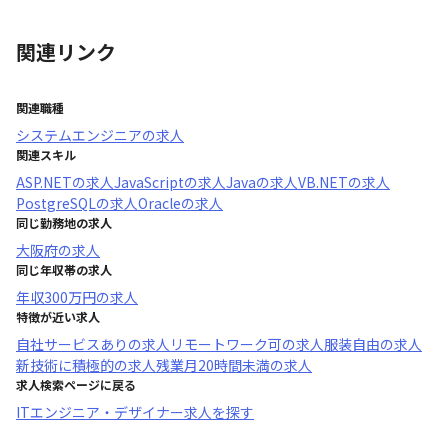
関連リンク
関連職種
システムエンジニア
の求人
関連スキル
ASP.NET
の求人
JavaScript
の求人
Java
の求人
VB.NET
の求人
PostgreSQL
の求人
Oracle
の求人
同じ勤務地の求人
大阪府
の求人
同じ年収帯の求人
年収
300万円
の求人
特徴が近い求人
自社サービスあり
の求人
リモートワーク可
の求人
服装自由
の求人
新技術に積極的
の求人
残業月20時間未満
の求人
求人検索ページに戻る
ITエンジニア・デザイナー求人を探す