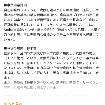
■事業内容詳細

自社開発のシステムを、病院を始めとした医療機関に提供し、医
療材料や医薬品の購入費用の最適化、業務運用プロセスの適正化
による効率化、および滅菌管理による医療安全推進など、病院の
経営改善に貢献しています。また、システム開発においては、
Android OSのハンディ端末やRFID（無線タグ）の活用にいち早く
取り組む等、常に先進的な機能のシステムを医療業界へ提供して
います。
■今後の展開・将来性

創業以来、全国の大規模な国公立病院に展開し、病院内の物流
（モノの管理）という、医療業界においてもニッチな市場で確実
に成長を続け、全国でもトップクラスのシェアを確保するまでに
なりました。今後は、有力な国公立大学病院や私立大学病院、大
中規模の私立病院も視野に入れ、更なる事業拡大を目指していき
ます。

また、最新のIT技術を取り込んだ、新機能、新製品・サービスの
開発にも積極的に取り組んでいきます。
■主要取引先　全国の国公立病院・医療法人、私立大学病院、富
士通、日本電気、日本アイ・ビー・エム、NTT東日本、BSNアイ
もっと見る