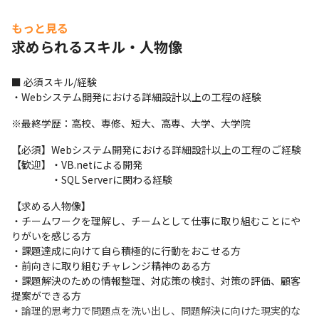
もっと見る
求められるスキル・人物像
■ 必須スキル/経験

・Webシステム開発における詳細設計以上の工程の経験
※最終学歴：高校、専修、短大、高専、大学、大学院
【必須】Webシステム開発における詳細設計以上の工程のご経験

【歓迎】・VB.netによる開発

　　　　・SQL Serverに関わる経験
【求める人物像】

・チームワークを理解し、チームとして仕事に取り組むことにや
りがいを感じる方

・課題達成に向けて自ら積極的に行動をおこせる方

・前向きに取り組むチャレンジ精神のある方

・課題解決のための情報整理、対応策の検討、対策の評価、顧客
提案ができる方

・論理的思考力で問題点を洗い出し、問題解決に向けた現実的な