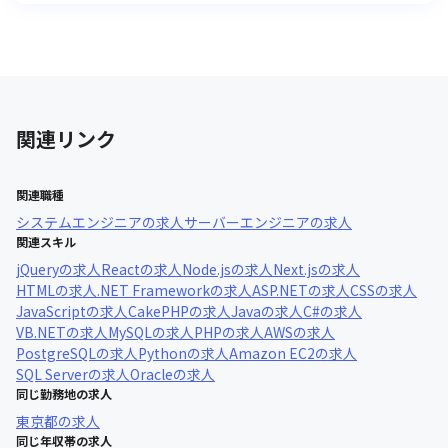
関連リンク
関連職種
システムエンジニア
の求人
サーバーエンジニア
の求人
関連スキル
jQuery
の求人
React
の求人
Node.js
の求人
Next.js
の求人
HTML
の求人
.NET Framework
の求人
ASP.NET
の求人
CSS
の求人
JavaScript
の求人
CakePHP
の求人
Java
の求人
C#
の求人
VB.NET
の求人
MySQL
の求人
PHP
の求人
AWS
の求人
PostgreSQL
の求人
Python
の求人
Amazon EC2
の求人
SQL Server
の求人
Oracle
の求人
同じ勤務地の求人
東京都
の求人
同じ年収帯の求人