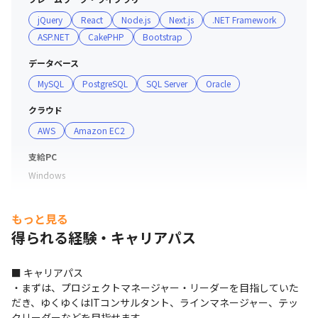
jQuery
React
Node.js
Next.js
.NET Framework
ASP.NET
CakePHP
Bootstrap
データベース
MySQL
PostgreSQL
SQL Server
Oracle
クラウド
AWS
Amazon EC2
支給PC
Windows
もっと見る
得られる経験・キャリアパス
■ キャリアパス

・まずは、プロジェクトマネージャー・リーダーを目指していた
だき、ゆくゆくはITコンサルタント、ラインマネージャー、テッ
クリーダーなどを目指せます。
