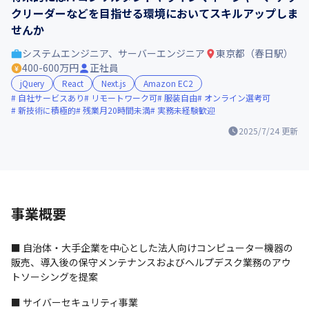
クリーダーなどを目指せる環境においてスキルアップしま
せんか
システムエンジニア、サーバーエンジニア
東京都（春日駅）
400-600万円
正社員
jQuery
React
Next.js
Amazon EC2
自社サービスあり
リモートワーク可
服装自由
オンライン選考可
新技術に積極的
残業月20時間未満
実務未経験歓迎
2025/7/24
更新
事業概要
■ 自治体・大手企業を中心とした法人向けコンピューター機器の
販売、導入後の保守メンテナンスおよびヘルプデスク業務のアウ
トソーシングを提案
■ サイバーセキュリティ事業