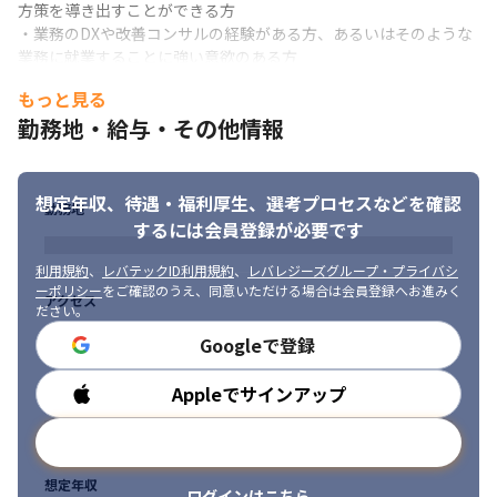
方策を導き出すことができる方

・業務のDXや改善コンサルの経験がある方、あるいはそのような
業務に就業することに強い意欲のある方
もっと見る
勤務地・給与・その他情報
想定年収、待遇・福利厚生、
選考プロセスなどを確認
勤務地
するには会員登録が必要です
利用規約
、
レバテックID利用規約
、
レバレジーズグループ・プライバシ
ーポリシー
をご確認のうえ、同意いただける場合は会員登録へお進みく
アクセス
ださい。
Googleで登録
Appleでサインアップ
勤務時間
メールアドレスで登録
想定年収
ログインはこちら