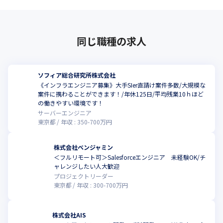
同じ職種の求人
ソフィア総合研究所株式会社
《インフラエンジニア募集》大手SIer直請け案件多数/大規模な
案件に携わることができます！/年休125日/平均残業10ｈほど
の働きやすい環境です！
サーバーエンジニア
東京都
年収 :
350
-
700
万円
株式会社ベンジャミン
＜フルリモート可＞Salesforceエンジニア 未経験OK/チ
ャレンジしたい人大歓迎
プロジェクトリーダー
東京都
年収 :
300
-
700
万円
株式会社AIS