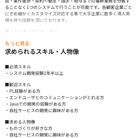
談・案件進捗・契約～勤怠・請求・給与までの基幹業務を分散す
ることなく1つのシステムで行うことが可能です。各顧客企業ごと
にきめ細かくカスタマイズ対応する事で大手企業に数多く導入実
績を持ち信頼を頂いております。
■ この仕事の面白み、魅力

・自社パッケージの企画に携わることができます。入社年次や役
もっと見る
職に関係なく、ご自身のアイディアを形にし、携わったサービス
求められるスキル・人物像
の発展させていくことの面白さを味わえます。

・クライアントの業務効率が上がったときには、感謝の言葉をい
ただくこともございます。
■必須スキル

・システム開発経験1年半以上
■歓迎スキル

・PL経験がある方

・エンドユーザとのコミュニケーションがとれる方

・Javaでの開発の経験がある方

・自社サービスの開発に興味がある方
■求める人物像

・ものづくりが好きな方

・自社サービスの開発に興味がある方