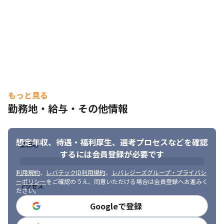
もっと見る
勤務地・給与・その他情報
想定年収、待遇・福利厚生、
選考プロセスなどを確認
勤務地
するには会員登録が必要です
利用規約
、
レバテックID利用規約
、
レバレジーズグループ・プライバシ
ーポリシー
をご確認のうえ、同意いただける場合は会員登録へお進みく
アクセス
ださい。
Googleで登録