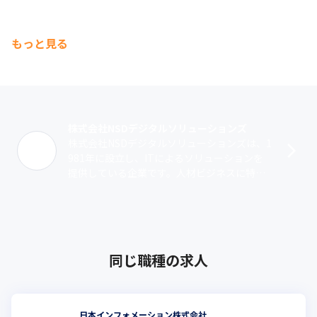
もっと見る
株式会社NSDデジタルソリューションズ
株式会社NSDデジタルソリューションズは、1
981年に設立し、ITによるソリューションを
提供している企業です。人材ビジネスに特化
した業務管理ソフトウェアや採用領域をはじ
めとした人事分野のトータルソリュ･･･
同じ職種の求人
日本インフォメーション株式会社