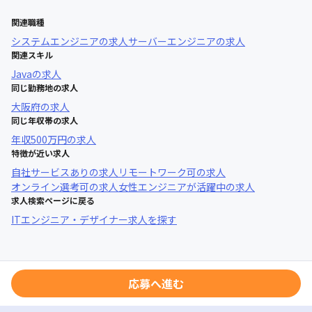
関連職種
システムエンジニア
の求人
サーバーエンジニア
の求人
関連スキル
Java
の求人
同じ勤務地の求人
大阪府
の求人
同じ年収帯の求人
年収
500万円
の求人
特徴が近い求人
自社サービスあり
の求人
リモートワーク可
の求人
オンライン選考可
の求人
女性エンジニアが活躍中
の求人
求人検索ページに戻る
ITエンジニア・デザイナー求人を探す
応募へ進む