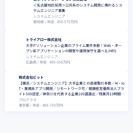
＜名古屋地区採用＞公共系のシステム開発に携わるシス
テムエンジニア募集
システムエンジニア
愛知県
年収 :
450
-
570
万円
トライアロー株式会社
大手ITソリューション企業のプライム案件多数！Web・オー
プン系アプリケーションの開発や運用保守を選べる/HRS
システムエンジニア
広島県
年収 :
400
-
550
万円
株式会社ビット
【横浜／システムエンジニア】大手企業との直接取引多数／AI・Io
T・業務系アプリ開発／リモートワーク可／健康経営優良法人ブラ
イト500認定／神奈川を代表する企業100選選出／残業月10時間程
度／実働7.5Ｈ
プログラマ
東京都
年収 :
400
-
750
万円