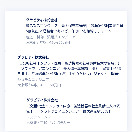
などに積極的に取り組んだ

など
グラビティ株式会社
組み込みエンジニア｜最大還元率90%|月残業0~15h|家賃手当
5割負担|＜経験者であれば、年収UPを確約します！＞
組込・制御・汎用系エンジニア
東京都
年収 :
400
-
750
万円
グラビティ株式会社
【交通/社会インフラ・医療・製造機器の社会貢献性大の領域！】
｜ソフトウェアエンジニア｜最大還元率90%（※）｜家賃手当5割
負担｜月平均残業0h~15h（※）｜やりたいプロジェクト、開発工
程、グラビティならあります！※2024年3月時点
システムエンジニア
東京都
年収 :
450
-
750
万円
グラビティ株式会社
【交通/社会インフラ・医療・製造機器の社会貢献性大の領
域！】｜ソフトウェアエンジニア｜最大還元率90%！
システムエンジニア
東京都
年収 :
450
-
750
万円