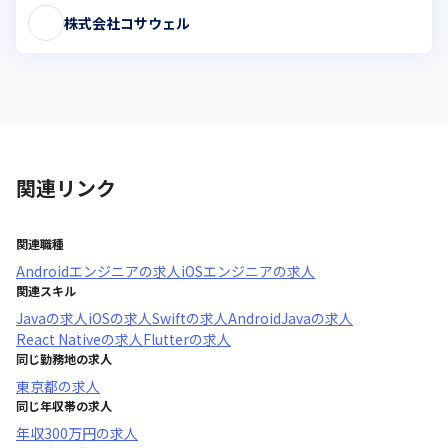
株式会社コサウェル
関連リンク
関連職種
Androidエンジニア
の求人
iOSエンジニア
の求人
関連スキル
Java
の求人
iOS
の求人
Swift
の求人
AndroidJava
の求人
React Native
の求人
Flutter
の求人
同じ勤務地の求人
東京都
の求人
同じ年収帯の求人
年収
300万円
の求人