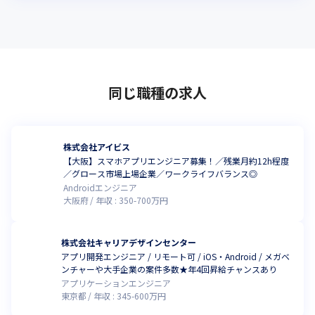
同じ職種の求人
株式会社アイビス
【大阪】スマホアプリエンジニア募集！／残業月約12h程度
／グロース市場上場企業／ワークライフバランス◎
Androidエンジニア
大阪府
年収 :
350
-
700
万円
株式会社キャリアデザインセンター
アプリ開発エンジニア / リモート可 / iOS・Android / メガベ
ンチャーや大手企業の案件多数★年4回昇給チャンスあり
アプリケーションエンジニア
東京都
年収 :
345
-
600
万円