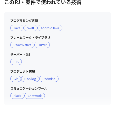
このPJ・案件で使われている技術
いたことも決め手でした。現在は新たに開発する半導体に
AI機能（物体検出）を搭載するための機能実装をしていま
す。開発以外にもデータを分析し、機械学習のモデル構築
プログラミング言語
も行っているので、最新技術を習得し、自分の技術の幅が
Java
Swift
AndroidJava
広がっています。

フレームワーク・ライブラリ
・20代システムエンジニア

React Native
Flutter
前職は制御系の仕事ができると思って入社したものの、実
際にはその機会が少なかったため、より技術面で成長でき
サーバー・OS
る環境を求めて転職を決意。IoT、AIなど高度技術に関す
iOS
る技術が学べそうだと思いグラビティに入社しました。現
在は、5Gの新しい技術に関わるプロジェクトでこれまで
プロジェクト管理
培った画像処理経験を活かし、さらに高度な技術を積み重
Git
Backlog
Redmine
ねています。

コミュニケーションツール
Slack
Chatwork
※「若手社員対談・CEO×CTO対談」はこちらをご覧くだ
さい

https://www.youtube.com/watch?v=FSKsTBQ6emg
