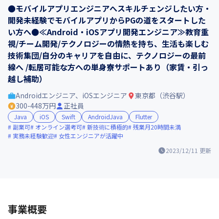
●モバイルアプリエンジニアへスキルチェンジしたい方・
開発未経験でモバイルアプリからPGの道をスタートした
い方へ●≪Android・iOSアプリ開発エンジニア≫教育重
視/チーム開発/テクノロジーの情熱を持ち、生活も楽しむ
技術集団/自分のキャリアを自由に、テクノロジーの最前
線へ /転居可能な方への単身寮サポートあり（家賃・引っ
越し補助）
Androidエンジニア、iOSエンジニア
東京都（渋谷駅）
300-448万円
正社員
Java
iOS
Swift
AndroidJava
Flutter
副業可
オンライン選考可
新技術に積極的
残業月20時間未満
実務未経験歓迎
女性エンジニアが活躍中
2023/12/11
更新
事業概要