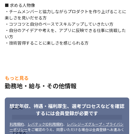
から

■ 求める人物像

スタートしていき、開発へとステップアップしています。
・チームメンバーと協力しながらプロダクトを作り上げることに
楽しさを見いだせる方

＜プロジェクトに関して＞

・コツコツと自分のペースでスキルアップしていきたい方

・1年以上の長期プロジェクトに携わります

・自分のアイデアや考えを、アプリに反映できる仕事に挑戦した
・経験に合わせ開発、詳細設計を徐々にお任せします

い方

・業務に慣れてきたら、基本設計工程の領域をお任せしていきま
・技術習得することに楽しさを感じられる方
す

・意見交換や話し合いをしながら、チーム一団となってプロジェ
クトの最適化に取り組みます

・新しい技術を積極的に採用しています
■ この仕事の面白み、魅力

もっと見る
・スマホ連携を通して、現場で撮影された素材を、スマホを介し
勤務地・給与・その他情報
て効率的に転送、コンテンツ管理できる機能を提供しており、業
務効率化に役立てる面白みがあります

・世界でも有名な海外の報道局でも使用されているカメラを扱っ
想定年収、待遇・福利厚生、
選考プロセスなどを確認
ていることもあり、自分自身が

勤務地
するには会員登録が必要です
　製品開発の一部に携わっている手応えも感じることができます

・ステップアップしていくことで着実に業務の幅を広げていくこ
利用規約
、
レバテックID利用規約
、
レバレジーズグループ・プライバシ
とができる環境です

ーポリシー
をご確認のうえ、同意いただける場合は会員登録へお進みく
アクセス
・自分の考えやアイデアを発信し、アプリや開発工程において活