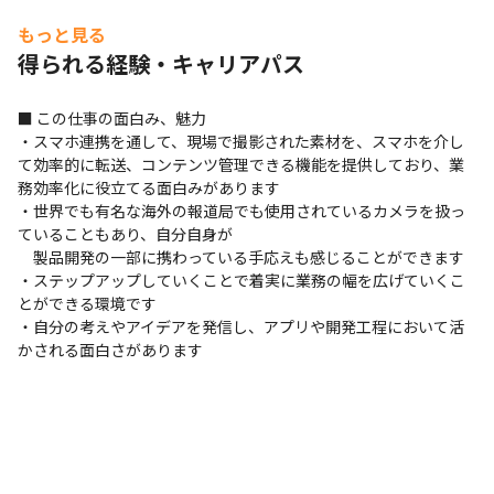
■ 評価について

もっと見る
一人ひとりのキャリア・スキルアップを軸に技術（品質、
得られる経験・キャリアパス
コスト、納期、意識）、コミュニケーションの能力向上を
目標とし、組織の技術基盤強化、顧客満足度向上に繋げて
■ この仕事の面白み、魅力

いきます。

・スマホ連携を通して、現場で撮影された素材を、スマホを介し
て効率的に転送、コンテンツ管理できる機能を提供しており、業
＜評価の仕組み＞

務効率化に役立てる面白みがあります

・給与改定：年1回

・世界でも有名な海外の報道局でも使用されているカメラを扱っ
ていることもあり、自分自身が

・評価面談：年2回

　製品開発の一部に携わっている手応えも感じることができます

・ステップアップしていくことで着実に業務の幅を広げていくこ
評価項目

とができる環境です

・CS評価、リーダー評価、売上、勤怠など複数の項目を
・自分の考えやアイデアを発信し、アプリや開発工程において活
点数化。

かされる面白さがあります
※CS評価について

客先での、個々のPJTでの取り組み成果が把握できるよ
う、評価シートを使い職務成果、職務態度、職務遂行力を
ポイントに評価・運用しています。
