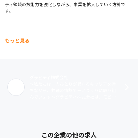
ティ領域の技術力を強化しながら、事業を拡大していく方針で
・自分の長所や得意分野を認識しそれを強みとして活かし
す。
客先と良好な関係を築いている

・技術スキルは若手のため低いが客先とのチームワークを
大切にコミュニケーション、誠実に愚直に業務遂行

・PJT成功のために客先のチームメンバーに積極的な働き
もっと見る
かけメンバーを巻き込みながら取り組む

・業務遂行において広い視点を持ち独りよがりにならずに
客観的な意見、提案活動している

・客先の要望を必ず形にし、新規開発において特に強みを
持つなど自分の技術スキルを武器に信頼度を勝ち取ってい
グラビティ株式会社
る

～私たちは一人ひとりが異なるキャリアを持
・勤怠、誠実な業務遂行力、やり切る姿勢、自己学習意欲
ちながら、共通の情熱でモノづくりに取り組
の総合的なバランス面の高さ

んでいます～グラビティ株式会社は、モビリ
・社内プロダクトに社員自ら積極的に取り組み、業績拡大
ティ業界（CASE）を中心に、AIやクラウド、
に向けたシナリオを作った

スマホアプリ、IoT、ブロックチェ･･･
・新たな案件を自ら獲得し、新規採用者の面接から契約ま
でを支援。業績拡大に貢献した

・会社が目標とする増員計画に対し、社員自らリファラル
この企業の他の求人