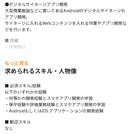
●デジタルサイネージアプリ開発

大型商業施設などに置いてあるAndroidのデジタルサイネージの
アプリ開発。

サイネージに入れるWebコンテンツを入れる作業やアプリ開発な
どを行います。
■ 詳細

・詳細設計

・コーディング

・単体テスト

もっと見る
・結合テスト

求められるスキル・人物像
・デバック 
≪モバイルアプリ開発未経験の方の業務スタート例≫

■ 必須スキル/経験

・評価業務からスタート

以下のいずれかの経験

・評価不具合報告、原因特定。

・何等かの開発経験とスマホアプリ開発の学習

・不具合修正

・保守経験や評価業務経験とスマホアプリ開発の学習

これらの業務を自走できるようになると、画面のプログラミング
・AndroidもしくはiOS アプリケーションの開発経験
など任され

プログラマーとしてステップアップしていきます。
■ 歓迎スキル

なし
こちらのポジションで就業している未経験メンバ全員、評価業務