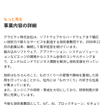
例えば、職務遂行力においては、知識、スキル、ドキュメ
ント、コミュニケーションなど細かい項目に分け評価をし
ています。

もっと見る
特徴

事業内容の詳細
・各評価において、評価シートで管理し可視化すること
で、自分自身の何が評価されていて、どんな点が足りない
グラビティ株式会社は、ソフトウェアからハードウェアまで幅広
か認識できるようになっています

い技術力で新たなサービスを創造する技術者集団です。2006年12
・一人ひとりの長所や得意分野、価値観を考えて目標設
月の創業以来、継続して黒字経営を続けています。

組み込みソフトウェア、アプリケーション、システムソリューシ
定、フィードバックしスキル/キャリアアップに努めてい
ョンなどエッジの開発からシステム全体のコンサルティングま
ます

で、エンドtoエンドでビジネス課題を解決し技術支援を行ってい
・さまざまな評価項目を設け公平に判断していくこと、社
ます。
内の直属の上司、客先、営業など広い範囲でフィードバッ
クを得る360度評価に近い考えも取り入れながら公平に判
技術はもちろんのこと、ものづくりへの愛情や興味を重視した採
用を行っていることから、社内には「ものづくり」の好きな社員
定できるよう努めています

が集まっています。

また、エンジニアの研修・育成を大切にしており、研修制度が非
常に充実しています。
＜社内評価が高く定期的に昇給UPしているメンバーの特
徴（一例です）＞

今後も技術者集団として、IoT、AI、ブロックチェーン、セキュリ