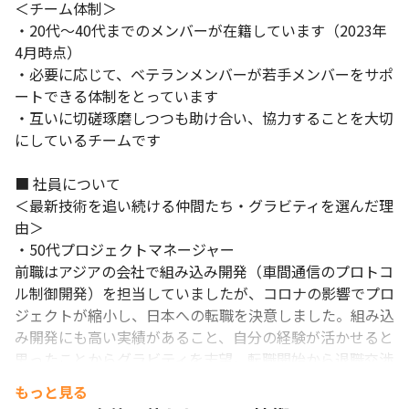
＜チーム体制＞

・20代～40代までのメンバーが在籍しています（2023年
4月時点）

・必要に応じて、ベテランメンバーが若手メンバーをサポ
ートできる体制をとっています

・互いに切磋琢磨しつつも助け合い、協力することを大切
にしているチームです 

■ 社員について

＜最新技術を追い続ける仲間たち・グラビティを選んだ理
由＞

・50代プロジェクトマネージャー

前職はアジアの会社で組み込み開発（車間通信のプロトコ
ル制御開発）を担当していましたが、コロナの影響でプロ
ジェクトが縮小し、日本への転職を決意しました。組み込
み開発にも高い実績があること、自分の経験が活かせると
思ったことからグラビティを志望。転職開始から退職交渉
やビザ取得まで半年かかってしまったのですが、私の状況
もっと見る
を理解いただきプロジェクトの調整含め真摯に対応いただ